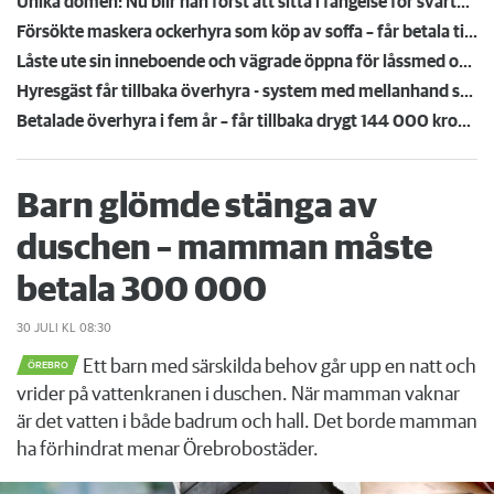
Unika domen: Nu blir han först att sitta i fängelse för svartuthyrning
Försökte maskera ockerhyra som köp av soffa – får betala tillbaka 50 000
Låste ute sin inneboende och vägrade öppna för låssmed och polis – vräks från lägenheten
Hyresgäst får tillbaka överhyra - system med mellanhand spricker
Betalade överhyra i fem år – får tillbaka drygt 144 000 kronor: "Jättechockad"
Barn glömde stänga av
duschen – mamman måste
betala 300 000
30 JULI
KL 08:30
Ett barn med särskilda behov går upp en natt och
ÖREBRO
vrider på vattenkranen i duschen. När mamman vaknar
är det vatten i både badrum och hall. Det borde mamman
ha förhindrat menar Örebrobostäder.