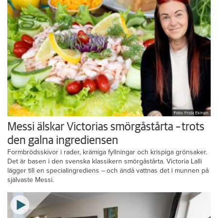
Foto: Frida Ekman
Messi älskar Victorias smörgåstårta – trots
den galna ingrediensen
Formbrödsskivor i rader, krämiga fyllningar och krispiga grönsaker.
Det är basen i den svenska klassikern smörgåstårta. Victoria Lalli
lägger till en specialingrediens – och ändå vattnas det i munnen på
självaste Messi.