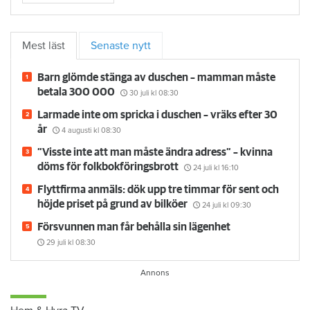
Mest läst
Senaste nytt
Barn glömde stänga av duschen – mamman måste
betala 300 000
30 juli
kl 08:30
Larmade inte om spricka i duschen – vräks efter 30
år
4 augusti
kl 08:30
”Visste inte att man måste ändra adress” – kvinna
döms för folkbokföringsbrott
24 juli
kl 16:10
Flyttfirma anmäls: dök upp tre timmar för sent och
höjde priset på grund av bilköer
24 juli
kl 09:30
Försvunnen man får behålla sin lägenhet
29 juli
kl 08:30