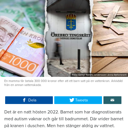
Foto: Getty/ Tommy Andersson/ Anna Rytterbrant
En mamma får betala 300 000 kronor efter att ett barn satt på en vattenkran. Arkivbild
från en annan vattenskada.
Dela
Tweeta
Det är en natt hösten 2022. Barnet som har diagnostiserats
med autism vaknar och går till badrummet. Där vrider barnet
på kranen i duschen. Men hen stänger aldrig av vattnet.