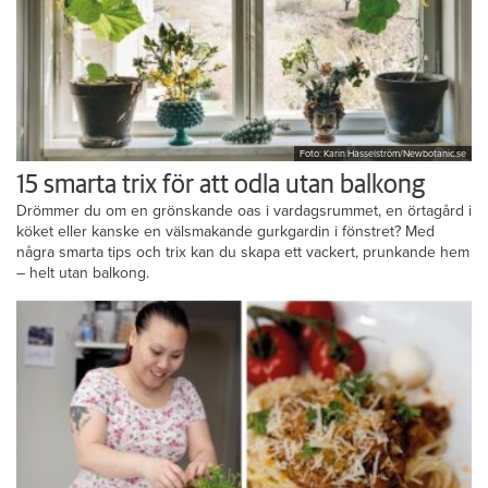
Foto: Karin Hasselström/Newbotanic.se
15 smarta trix för att odla utan balkong
Drömmer du om en grönskande oas i vardagsrummet, en örtagård i
köket eller kanske en välsmakande gurkgardin i fönstret? Med
några smarta tips och trix kan du skapa ett vackert, prunkande hem
– helt utan balkong.