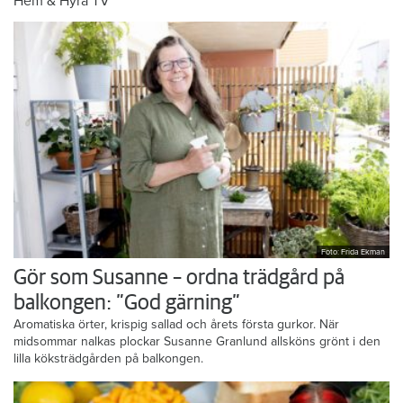
Hem & Hyra TV
Foto: Frida Ekman
Gör som Susanne – ordna trädgård på
balkongen: ”God gärning”
Aromatiska örter, krispig sallad och årets första gurkor. När
midsommar nalkas plockar Susanne Granlund allsköns grönt i den
lilla köksträdgården på balkongen.