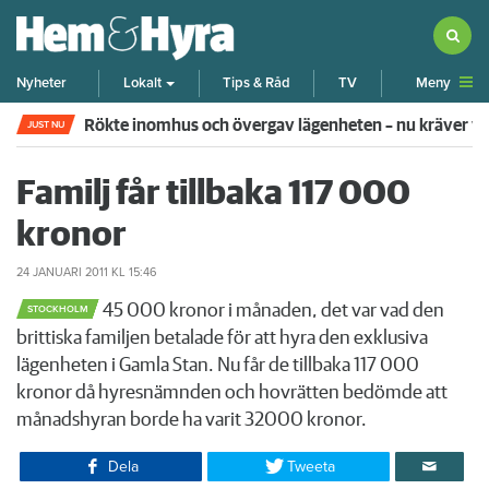
Meny
Nyheter
Lokalt
Tips & Råd
TV
Rökte inomhus och övergav lägenheten – nu kräver 
JUST NU
Familj får tillbaka 117 000
kronor
24 JANUARI 2011
KL 15:46
45 000 kronor i månaden, det var vad den
STOCKHOLM
brittiska familjen betalade för att hyra den exklusiva
lägenheten i Gamla Stan. Nu får de tillbaka 117 000
kronor då hyresnämnden och hovrätten bedömde att
månadshyran borde ha varit 32000 kronor.
Dela
Tweeta