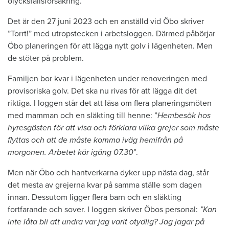
olycksfallsförsäkring.
Det är den 27 juni 2023 och en anställd vid Öbo skriver
”Torrt!” med utropstecken i arbetsloggen. Därmed påbörjar
Öbo planeringen för att lägga nytt golv i lägenheten. Men
de stöter på problem.
Familjen bor kvar i lägenheten under renoveringen med
provisoriska golv. Det ska nu rivas för att lägga dit det
riktiga. I loggen står det att läsa om flera planeringsmöten
med mamman och en släkting till henne: ”
Hembesök hos
hyresgästen för att visa och förklara vilka grejer som måste
flyttas och att de måste komma iväg hemifrån på
morgonen. Arbetet kör igång 07.30
”.
Men när Öbo och hantverkarna dyker upp nästa dag, står
det mesta av grejerna kvar på samma ställe som dagen
innan. Dessutom ligger flera barn och en släkting
fortfarande och sover. I loggen skriver Öbos personal:
”Kan
inte låta bli att undra var jag varit otydlig? Jag jagar på