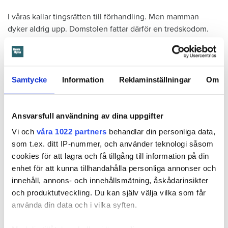
I våras kallar tingsrätten till förhandling. Men mamman
dyker aldrig upp. Domstolen fattar därför en tredskodom.
Det vill säga en dom som kan meddelas när en part inte har
svarat eller kommer till förhandlingen. En sådan dom
innebär nästan alltid att den som står bakom stämningen, i
det här fallet Öbo, får rätt.
Samtycke
Information
Reklaminställningar
Om
Läs också
Ansvarsfull användning av dina uppgifter
Ansvarsskyddet – en viktig del i hemförsäkringen
Vi och
våra 1022 partners
behandlar din personliga data,
som t.ex. ditt IP-nummer, och använder teknologi såsom
Enligt tredskodomen ska mamman betala närmare 300 000
cookies för att lagra och få tillgång till information på din
kronor plus ränta för reparationerna av skadan, kostnaden
enhet för att kunna tillhandahålla personliga annonser och
för inkasso samt Örebrobostäders rättegångskostnader.
innehåll, annons- och innehållsmätning, åskådarinsikter
Det är fortfarande oklart om mamman har en hemförsäkring.
och produktutveckling. Du kan själv välja vilka som får
använda din data och i vilka syften.