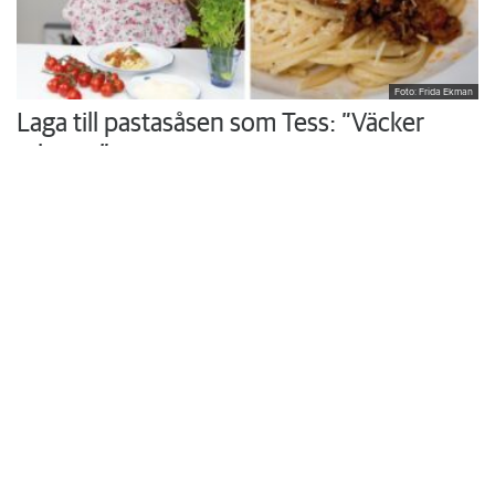
Foto: Frida Ekman
Laga till pastasåsen som Tess: ”Väcker
minnen”
Hon växte upp med sin mammas hemlagade husmanskost och
vurmade för skolmaten. I köket i trean i Rönninge vill Tess Thi
Blanck återuppväcka egna minnen och skapa nya åt sina söner.
Krönikor
Du läser:
Familj får tillbaka 117 000 kronor