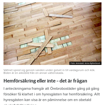
Foto: Arkivbild: Anna Rytterbrant
Foto: Arkivbild: Anna Rytterbrant
Vattnet spred sig genom sanden under golvet in till vardagsrum och kök.
Biden är en arkivbild från en annan vattenskada.
Hemförsäkring eller inte – det är frågan
I anteckningarna framgår att Örebrobostäder gång på gång
försöker få klarhet i om hyresgästen har hemförsäkring. Allt
hyresgästen kan visa är en påminnelse om en obetald