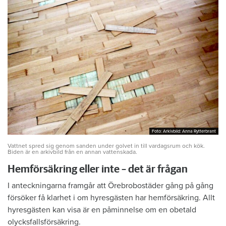
Foto: Arkivbild: Anna Rytterbrant
Foto: Arkivbild: Anna Rytterbrant
Vattnet spred sig genom sanden under golvet in till vardagsrum och kök.
Biden är en arkivbild från en annan vattenskada.
Hemförsäkring eller inte – det är frågan
I anteckningarna framgår att Örebrobostäder gång på gång
försöker få klarhet i om hyresgästen har hemförsäkring. Allt
hyresgästen kan visa är en påminnelse om en obetald
olycksfallsförsäkring.