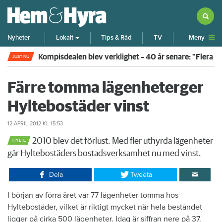
Meny
Nyheter
Lokalt
Tips & Råd
TV
Kompisdealen blev verklighet – 40 år senare: "Flera f
JUST NU
Färre tomma lägenheterger
Hyltebostäder vinst
12 APRIL 2012
KL 15:53
2010 blev det förlust. Med fler uthyrda lägenheter
HYLTE
går Hyltebostäders bostadsverksamhet nu med vinst.
Dela
Tweeta
I början av förra året var 77 lägenheter tomma hos
Hyltebostäder, vilket är riktigt mycket när hela beståndet
ligger på cirka 500 lägenheter. Idag är siffran nere på 37.