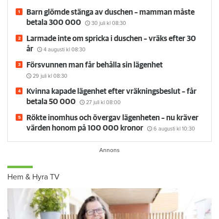
Barn glömde stänga av duschen – mamman måste
betala 300 000
30 juli
kl 08:30
Larmade inte om spricka i duschen – vräks efter 30
år
4 augusti
kl 08:30
Försvunnen man får behålla sin lägenhet
29 juli
kl 08:30
Kvinna kapade lägenhet efter vräkningsbeslut – får
betala 50 000
27 juli
kl 08:00
Rökte inomhus och övergav lägenheten – nu kräver
värden honom på 100 000 kronor
6 augusti
kl 10:30
Hem & Hyra TV