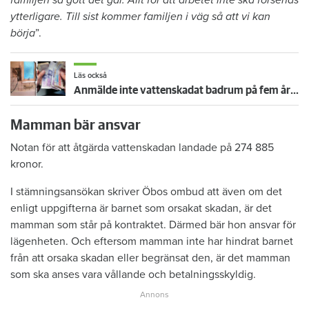
familjen så gott det går. Allt för att arbetet inte ska försenas
ytterligare. Till sist kommer familjen i väg så att vi kan
börja
”.
Läs också
Anmälde inte vattenskadat badrum på fem år – krävs på 125 000 kronor
Mamman bär ansvar
Notan för att åtgärda vattenskadan landade på 274 885
kronor.
I stämningsansökan skriver Öbos ombud att även om det
enligt uppgifterna är barnet som orsakat skadan, är det
mamman som står på kontraktet. Därmed bär hon ansvar för
lägenheten. Och eftersom mamman inte har hindrat barnet
från att orsaka skadan eller begränsat den, är det mamman
som ska anses vara vållande och betalningsskyldig.