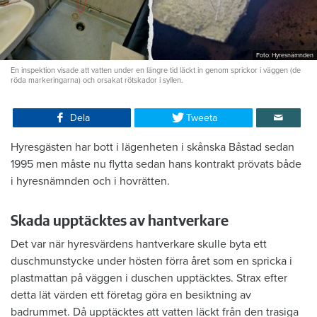
Foto: Hyresnämnden
En inspektion visade att vatten under en längre tid läckt in genom sprickor i väggen (de
röda markeringarna) och orsakat rötskador i syllen.
Dela
Tweeta
Hyresgästen har bott i lägenheten i skånska Båstad sedan
1995 men måste nu flytta sedan hans kontrakt prövats både
i hyresnämnden och i hovrätten.
Skada upptäcktes av hantverkare
Det var när hyresvärdens hantverkare skulle byta ett
duschmunstycke under hösten förra året som en spricka i
plastmattan på väggen i duschen upptäcktes. Strax efter
detta lät värden ett företag göra en besiktning av
badrummet. Då upptäcktes att vatten läckt från den trasiga