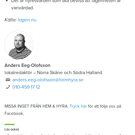
Det är hyresvärden som ska bevisa att lägenheten är
vanvårdad.
Källa:
lagen.nu
Anders Eeg-Olofsson
lokalredaktör
–
Norra Skåne och Södra Halland
anders.eeg-olofsson@hemhyra.se
010-459 17 12
MISSA INGET FRÅN HEM & HYRA.
Tryck här
för att följa oss på
Facebook.
Läs också