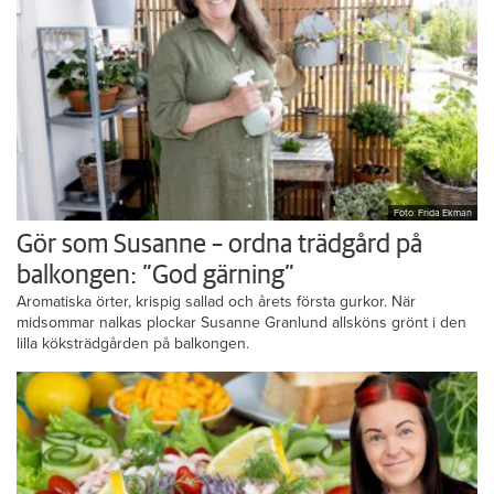
Foto: Frida Ekman
Gör som Susanne – ordna trädgård på
balkongen: ”God gärning”
Aromatiska örter, krispig sallad och årets första gurkor. När
midsommar nalkas plockar Susanne Granlund allsköns grönt i den
lilla köksträdgården på balkongen.