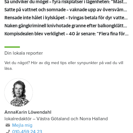
Så undviker du mögel – fyra riskplatser i lägenheten: ”Måste städa bort”
Satte på vattnet och somnade – vaknade upp av översvämning hos grannen
Rensade inte hålet i kylskåpet – tvingas betala för dyr vattenskada
Naken gängkriminell knivhotade granne efter balkongklättring
Kompisdealen blev verklighet – 40 år senare: "Flera fina fördelar med att dela bostad"
Din lokala reporter
Vet du något? Hör av dig med tips eller synpunkter på vad du vill
läsa.
AnnaKarin Löwendahl
lokalredaktör
–
Västra Götaland och Norra Halland
Mejla mig
010-459 24 23