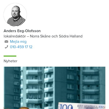
Anders Eeg-Olofsson
lokalredaktör
–
Norra Skåne och Södra Halland
Mejla mig
010-459 17 12
Nyheter