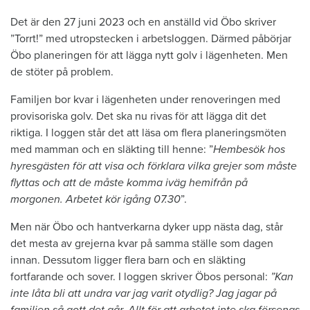
Det är den 27 juni 2023 och en anställd vid Öbo skriver
”Torrt!” med utropstecken i arbetsloggen. Därmed påbörjar
Öbo planeringen för att lägga nytt golv i lägenheten. Men
de stöter på problem.
Familjen bor kvar i lägenheten under renoveringen med
provisoriska golv. Det ska nu rivas för att lägga dit det
riktiga. I loggen står det att läsa om flera planeringsmöten
med mamman och en släkting till henne: ”
Hembesök hos
hyresgästen för att visa och förklara vilka grejer som måste
flyttas och att de måste komma iväg hemifrån på
morgonen. Arbetet kör igång 07.30
”.
Men när Öbo och hantverkarna dyker upp nästa dag, står
det mesta av grejerna kvar på samma ställe som dagen
innan. Dessutom ligger flera barn och en släkting
fortfarande och sover. I loggen skriver Öbos personal:
”Kan
inte låta bli att undra var jag varit otydlig? Jag jagar på