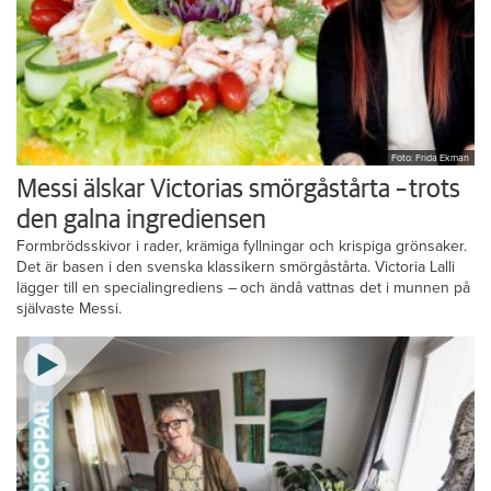
Foto: Frida Ekman
Messi älskar Victorias smörgåstårta – trots
den galna ingrediensen
Formbrödsskivor i rader, krämiga fyllningar och krispiga grönsaker.
Det är basen i den svenska klassikern smörgåstårta. Victoria Lalli
lägger till en specialingrediens – och ändå vattnas det i munnen på
självaste Messi.