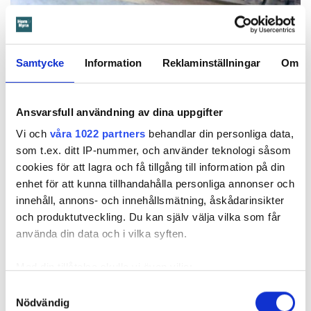
Foto: Hyresnämnden
Foto: Hyresnämnden
Hyresgästen borde ha upptäckt och larmat om glipan i duschväggen, menar
domstolarna.
Samtycke
Information
Reklaminställningar
Om
Hyresgästen själv menar att hyresvärden under hela den tid
han bott där varken gjort några inspektioner eller något
underhåll av badrummet, och att det är anledningen till att
Ansvarsfull användning av dina uppgifter
sprickan har kunnat uppstå. Sprickan var heller inte så lätt
Vi och
våra 1022 partners
behandlar din personliga data,
att upptäcka, menar han.
som t.ex. ditt IP-nummer, och använder teknologi såsom
cookies för att lagra och få tillgång till information på din
Tyckte inte renovering var nödvändig
enhet för att kunna tillhandahålla personliga annonser och
innehåll, annons- och innehållsmätning, åskådarinsikter
Värden har en annan uppfattning, och påpekar att företaget
och produktutveckling. Du kan själv välja vilka som får
redan 2024 vände sig till hyresgästen med ett erbjudande
använda din data och i vilka syften.
om att renovera hela lägenheten. Men då svarade
hyresgästen att både kök och badrum var i funktionellt
Med din tillåtelse skulle vi även vilja:
skick, och att det inte fanns behov av någon renovering.
Hade hyresgästen redan då varnat om sprickan hade
Samla in information om din geografiska plats
Samtyckesval
skadorna inte blivit lika omfattande och dyra att åtgärda,
Nödvändig
som kan ha en noggrannhet på upp till flera meter