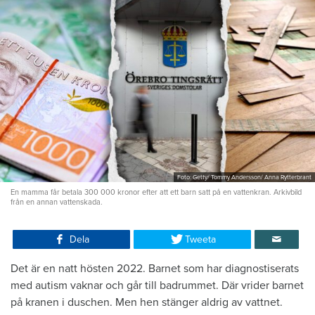
Foto: Getty/ Tommy Andersson/ Anna Rytterbrant
En mamma får betala 300 000 kronor efter att ett barn satt på en vattenkran. Arkivbild
från en annan vattenskada.
Dela
Tweeta
Det är en natt hösten 2022. Barnet som har diagnostiserats
med autism vaknar och går till badrummet. Där vrider barnet
på kranen i duschen. Men hen stänger aldrig av vattnet.