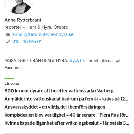
Anna Rytterbrant
reporter
–
Hem & Hyra, Örebro
anna.rytterbrant@hemhyra.se
010- 45 916 01
MISSA INGET FRÅN HEM & HYRA.
Tryck här
för att följa oss på
Facebook.
Läs också
600 kronor dyrare att bo efter vattenskada i Varberg
Anmälde inte vattenskadat badrum på fem år – krävs på 125 000 kronor
Ansvarsskyddet – en viktig del i hemförsäkringen
Kompisdealen blev verklighet – 40 år senare: "Flera fina fördelar med att dela bostad"
Kvinna kapade lägenhet efter vräkningsbeslut – får betala 50 000