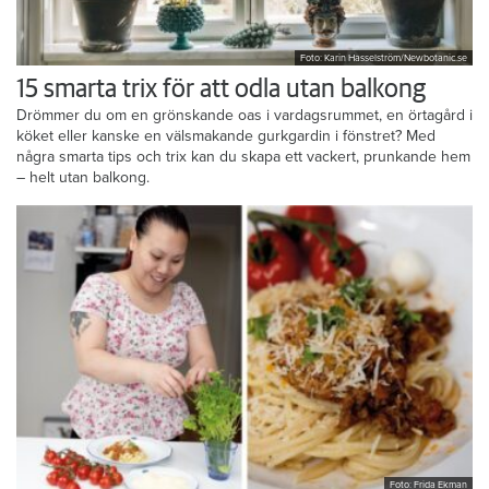
Foto: Karin Hasselström/Newbotanic.se
15 smarta trix för att odla utan balkong
Drömmer du om en grönskande oas i vardagsrummet, en örtagård i
köket eller kanske en välsmakande gurkgardin i fönstret? Med
några smarta tips och trix kan du skapa ett vackert, prunkande hem
– helt utan balkong.
Foto: Frida Ekman