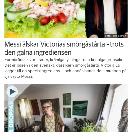
Foto: Frida Ekman
Messi älskar Victorias smörgåstårta – trots
den galna ingrediensen
Formbrödsskivor i rader, krämiga fyllningar och krispiga grönsaker.
Det är basen i den svenska klassikern smörgåstårta. Victoria Lalli
lägger till en specialingrediens – och ändå vattnas det i munnen på
självaste Messi.