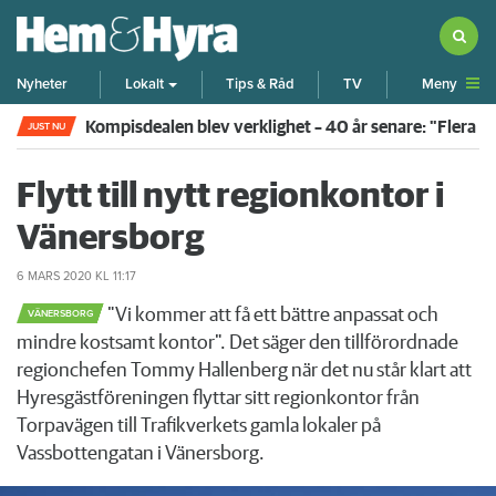
Meny
Nyheter
Lokalt
Tips & Råd
TV
Kompisdealen blev verklighet – 40 år senare: "Flera f
JUST NU
Flytt till nytt regionkontor i
Vänersborg
6 MARS 2020
KL 11:17
"Vi kommer att få ett bättre anpassat och
VÄNERSBORG
mindre kostsamt kontor". Det säger den tillförordnade
regionchefen Tommy Hallenberg när det nu står klart att
Hyresgästföreningen flyttar sitt regionkontor från
Torpavägen till Trafikverkets gamla lokaler på
Vassbottengatan i Vänersborg.