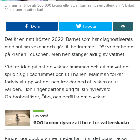
En mamma får betala 300 000 kronor efter att ett barn satt på en vattenkran. Arkivbild
från en annan vattenskada.
Dela
Tweeta
Det är en natt hösten 2022. Barnet som har diagnostiserats
med autism vaknar och går till badrummet. Där vrider barnet
på kranen i duschen. Men hen stänger aldrig av vattnet.
Vid tretiden på natten vaknar mamman och då har vattnet
spridit sig i badrummet och ut i hallen. Mamman torkar
förtvivlat upp vattnet och tror därmed att saken är ur
världen. Hon ringer därför aldrig till sin hyresvärd
Örebrobostäder, Öbo, och berättar om olyckan.
Läs också
600 kronor dyrare att bo efter vattenskada i Varberg
Ringer gör dock grannen nedanför – när det börjar läcka