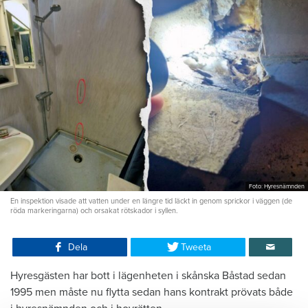
Foto: Hyresnämnden
En inspektion visade att vatten under en längre tid läckt in genom sprickor i väggen (de
röda markeringarna) och orsakat rötskador i syllen.
Dela
Tweeta
Hyresgästen har bott i lägenheten i skånska Båstad sedan
1995 men måste nu flytta sedan hans kontrakt prövats både