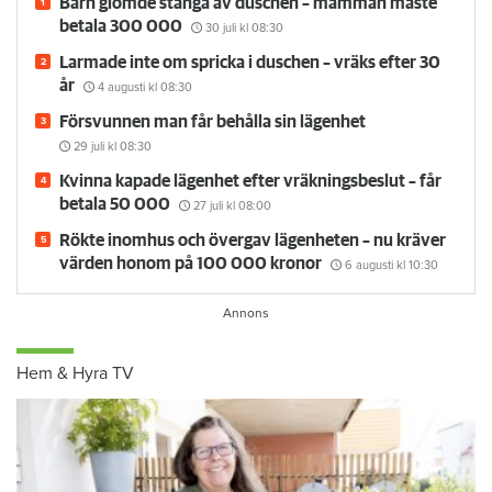
Barn glömde stänga av duschen – mamman måste
betala 300 000
30 juli
kl 08:30
Larmade inte om spricka i duschen – vräks efter 30
år
4 augusti
kl 08:30
Försvunnen man får behålla sin lägenhet
29 juli
kl 08:30
Kvinna kapade lägenhet efter vräkningsbeslut – får
betala 50 000
27 juli
kl 08:00
Rökte inomhus och övergav lägenheten – nu kräver
värden honom på 100 000 kronor
6 augusti
kl 10:30
Hem & Hyra TV