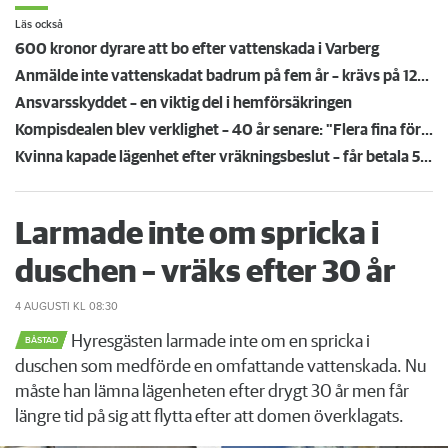
Läs också
600 kronor dyrare att bo efter vattenskada i Varberg
Anmälde inte vattenskadat badrum på fem år – krävs på 125 000 kronor
Ansvarsskyddet – en viktig del i hemförsäkringen
Kompisdealen blev verklighet – 40 år senare: "Flera fina fördelar med att dela bostad"
Kvinna kapade lägenhet efter vräkningsbeslut – får betala 50 000
Larmade inte om spricka i
duschen – vräks efter 30 år
4 AUGUSTI
KL 08:30
Hyresgästen larmade inte om en spricka i
BÅSTAD
duschen som medförde en omfattande vattenskada. Nu
måste han lämna lägenheten efter drygt 30 år men får
längre tid på sig att flytta efter att domen överklagats.