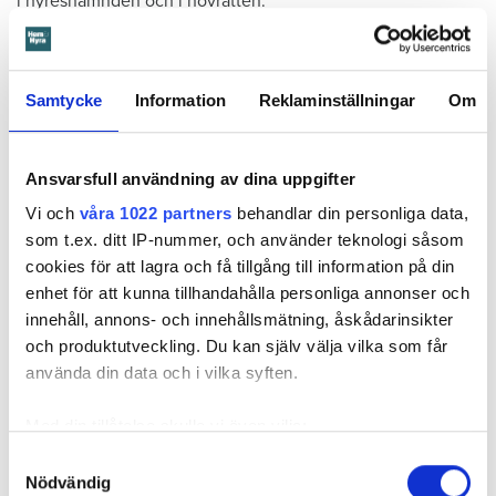
i hyresnämnden och i hovrätten.
Skada upptäcktes av hantverkare
Det var när hyresvärdens hantverkare skulle byta ett
Samtycke
Information
Reklaminställningar
Om
duschmunstycke under hösten förra året som en spricka i
plastmattan på väggen i duschen upptäcktes. Strax efter
detta lät värden ett företag göra en besiktning av
Ansvarsfull användning av dina uppgifter
badrummet. Då upptäcktes att vatten läckt från den trasiga
Vi och
våra 1022 partners
behandlar din personliga data,
svetsskarven under en längre tid och orsakat omfattande
som t.ex. ditt IP-nummer, och använder teknologi såsom
vattenskador.
cookies för att lagra och få tillgång till information på din
enhet för att kunna tillhandahålla personliga annonser och
Därför sade den privata hyresvärden upp hyreskontraktet
innehåll, annons- och innehållsmätning, åskådarinsikter
med hänvisning till att hyresgästen inte iakttagit sin så
och produktutveckling. Du kan själv välja vilka som får
kallade vårdplikt (se faktaruta). Eftersom han inte gick med
använda din data och i vilka syften.
på att flytta fick hyresnämnden i Malmö pröva
uppsägningen.
Med din tillåtelse skulle vi även vilja:
Samla in information om din geografiska plats
Samtyckesval
Nödvändig
som kan ha en noggrannhet på upp till flera meter