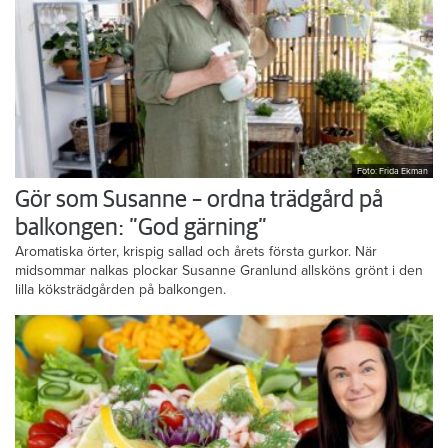
Foto: Frida Ekman
Gör som Susanne – ordna trädgård på
balkongen: ”God gärning”
Aromatiska örter, krispig sallad och årets första gurkor. När
midsommar nalkas plockar Susanne Granlund allsköns grönt i den
lilla köksträdgården på balkongen.