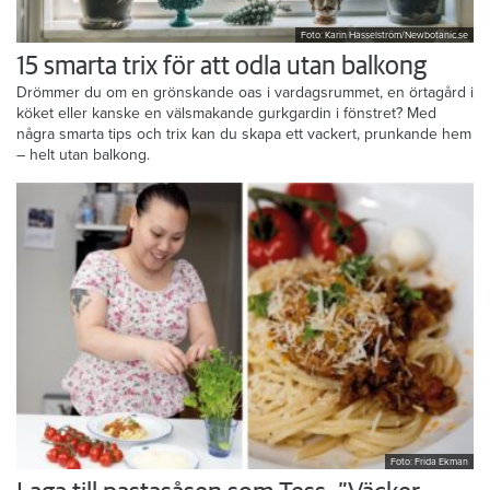
Foto: Karin Hasselström/Newbotanic.se
15 smarta trix för att odla utan balkong
Drömmer du om en grönskande oas i vardagsrummet, en örtagård i
köket eller kanske en välsmakande gurkgardin i fönstret? Med
några smarta tips och trix kan du skapa ett vackert, prunkande hem
– helt utan balkong.
Foto: Frida Ekman