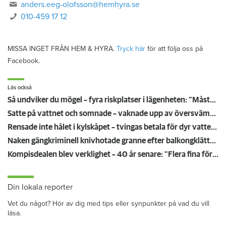
anders.eeg-olofsson@hemhyra.se
010-459 17 12
MISSA INGET FRÅN HEM & HYRA.
Tryck här
för att följa oss på
Facebook.
Läs också
Så undviker du mögel – fyra riskplatser i lägenheten: ”Måste städa bort”
Satte på vattnet och somnade – vaknade upp av översvämning hos grannen
Rensade inte hålet i kylskåpet – tvingas betala för dyr vattenskada
Naken gängkriminell knivhotade granne efter balkongklättring
Kompisdealen blev verklighet – 40 år senare: "Flera fina fördelar med att dela bostad"
Din lokala reporter
Vet du något? Hör av dig med tips eller synpunkter på vad du vill
läsa.