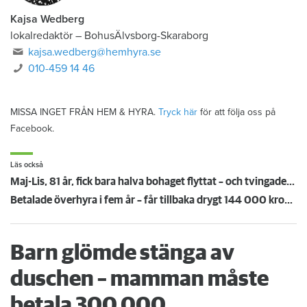
Kajsa Wedberg
lokalredaktör
–
BohusÄlvsborg-Skaraborg
kajsa.wedberg@hemhyra.se
010-459 14 46
MISSA INGET FRÅN HEM & HYRA.
Tryck här
för att följa oss på
Facebook.
Läs också
Maj-Lis, 81 år, fick bara halva bohaget flyttat – och tvingades betala 7 800 kronor extra
Betalade överhyra i fem år – får tillbaka drygt 144 000 kronor: "Jättechockad"
Barn glömde stänga av
duschen – mamman måste
betala 300 000