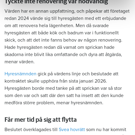
Tyckte inte renovering var nödvändig
Värden har en annan uppfattning, och påpekar att företaget
redan 2024 vände sig till hyresgästen med ett erbjudande
om att renovera hela lägenheten. Men då svarade
hyresgästen att både kök och badrum var i funktionellt
skick, och att det inte fanns behov av någon renovering.
Hade hyresgästen redan då varnat om sprickan hade
skadorna inte blivit lika omfattande och dyra att åtgärda,
menar värden.
Hyresnämnden
gick på värdens linje och beslutade att
kontraktet skulle upphöra från sista januari 2026.
Hyresgästen borde med tanke på att sprickan var så stor
som den var och satt där den satt ha insett att den kunde
medföra större problem, menar hyresnämnden.
Får mer tid på sig att flytta
Beslutet överklagades till
Svea hovrätt
som nu har kommit