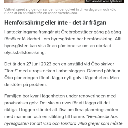
Foto: Arkivbild: Anna Rytterbrant
Foto: Arkivbild: Anna Rytterbrant
Vattnet spred sig genom sanden under golvet in till vardagsrum och kök.
Biden är en arkivbild från en annan vattenskada.
Hemförsäkring eller inte – det är frågan
I anteckningarna framgår att Örebrobostäder gång på gång
försöker få klarhet i om hyresgästen har hemförsäkring. Allt
hyresgästen kan visa är en påminnelse om en obetald
olycksfallsförsäkring.
Det är den 27 juni 2023 och en anställd vid Öbo skriver
”Torrt!” med utropstecken i arbetsloggen. Därmed påbörjar
Öbo planeringen för att lägga nytt golv i lägenheten. Men
de stöter på problem.
Familjen bor kvar i lägenheten under renoveringen med
provisoriska golv. Det ska nu rivas för att lägga dit det
riktiga. I loggen står det att läsa om flera planeringsmöten
med mamman och en släkting till henne: ”
Hembesök hos
hyresgästen för att visa och förklara vilka grejer som måste