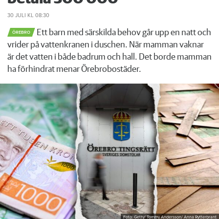
30 JULI
KL 08:30
Ett barn med särskilda behov går upp en natt och
ÖREBRO
vrider på vattenkranen i duschen. När mamman vaknar
är det vatten i både badrum och hall. Det borde mamman
ha förhindrat menar Örebrobostäder.
Foto: Getty/ Tommy Andersson/ Anna Rytterbrant