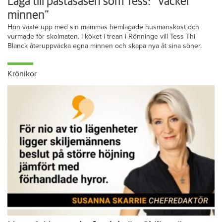
Laga till pastasåsen som Tess: ”Väcker
minnen”
Hon växte upp med sin mammas hemlagade husmanskost och
vurmade för skolmaten. I köket i trean i Rönninge vill Tess Thi
Blanck återuppväcka egna minnen och skapa nya åt sina söner.
Krönikor