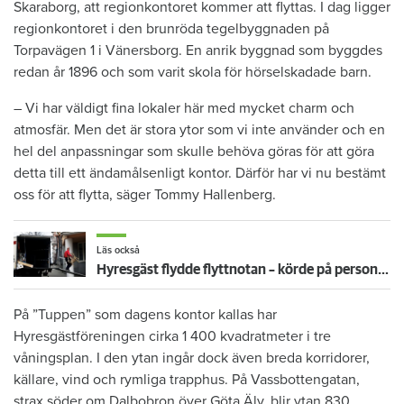
Skaraborg, att regionkontoret kommer att flyttas. I dag ligger
regionkontoret i den brunröda tegelbyggnaden på
Torpavägen 1 i Vänersborg. En anrik byggnad som byggdes
redan år 1896 och som varit skola för hörselskadade barn.
– Vi har väldigt fina lokaler här med mycket charm och
atmosfär. Men det är stora ytor som vi inte använder och en
hel del anpassningar som skulle behöva göras för att göra
detta till ett ändamålsenligt kontor. Därför har vi nu bestämt
oss för att flytta, säger Tommy Hallenberg.
Läs också
Hyresgäst flydde flyttnotan – körde på personalen med bil
På ”Tuppen” som dagens kontor kallas har
Hyresgästföreningen cirka 1 400 kvadratmeter i tre
våningsplan. I den ytan ingår dock även breda korridorer,
källare, vind och rymliga trapphus. På Vassbottengatan,
strax söder om Dalbobron över Göta Älv, blir ytan 830