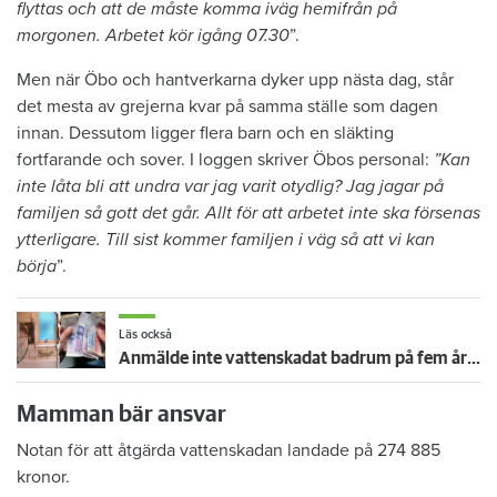
flyttas och att de måste komma iväg hemifrån på
morgonen. Arbetet kör igång 07.30
”.
Men när Öbo och hantverkarna dyker upp nästa dag, står
det mesta av grejerna kvar på samma ställe som dagen
innan. Dessutom ligger flera barn och en släkting
fortfarande och sover. I loggen skriver Öbos personal:
”Kan
inte låta bli att undra var jag varit otydlig? Jag jagar på
familjen så gott det går. Allt för att arbetet inte ska försenas
ytterligare. Till sist kommer familjen i väg så att vi kan
börja
”.
Läs också
Anmälde inte vattenskadat badrum på fem år – krävs på 125 000 kronor
Mamman bär ansvar
Notan för att åtgärda vattenskadan landade på 274 885
kronor.