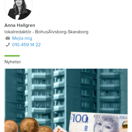
Anna Hallgren
lokalredaktör - BohusÄlvsborg-Skaraborg
Mejla mig
010-459 14 22
Nyheter