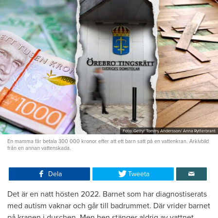
Foto: Getty/ Tommy Andersson/ Anna Rytterbrant
En mamma får betala 300 000 kronor efter att ett barn satt på en vattenkran. Arkivbild
från en annan vattenskada.
Dela
Tweeta
Det är en natt hösten 2022. Barnet som har diagnostiserats
med autism vaknar och går till badrummet. Där vrider barnet
på kranen i duschen. Men hen stänger aldrig av vattnet.