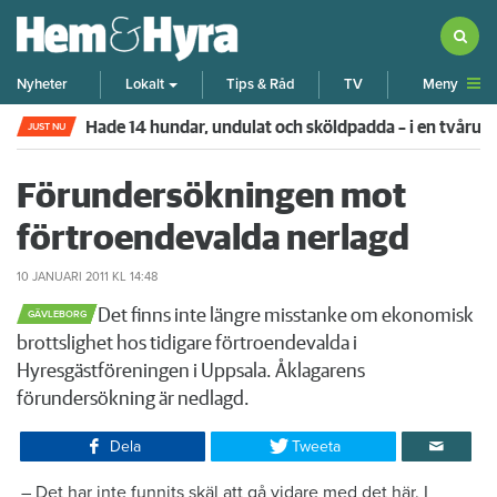
Meny
Nyheter
Lokalt
Tips & Råd
TV
Hade 14 hundar, undulat och sköldpadda – i en tvår
JUST NU
Förundersökningen mot
förtroendevalda nerlagd
10 JANUARI 2011
KL 14:48
​​Det finns inte längre misstanke om ekonomisk
GÄVLEBORG
brottslighet hos tidigare förtroendevalda i
Hyresgästföreningen i Uppsala. Åklagarens
förundersökning är nedlagd.
Dela
Tweeta
– Det har inte funnits skäl att gå vidare med det här. I