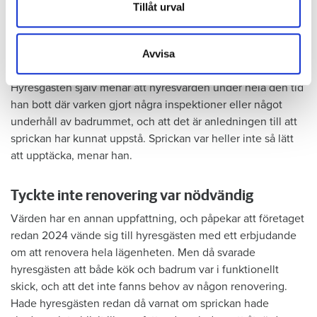
Dessa kan i sin tur kombinera informationen med annan
Tillåt urval
information som du har tillhandahållit eller som de har
samlat in när du har använt deras tjänster.
Foto: Hyresnämnden
Foto: Hyresnämnden
Avvisa
Hyresgästen borde ha upptäckt och larmat om glipan i duschväggen, menar
domstolarna.
Hyresgästen själv menar att hyresvärden under hela den tid
han bott där varken gjort några inspektioner eller något
underhåll av badrummet, och att det är anledningen till att
sprickan har kunnat uppstå. Sprickan var heller inte så lätt
att upptäcka, menar han.
Tyckte inte renovering var nödvändig
Värden har en annan uppfattning, och påpekar att företaget
redan 2024 vände sig till hyresgästen med ett erbjudande
om att renovera hela lägenheten. Men då svarade
hyresgästen att både kök och badrum var i funktionellt
skick, och att det inte fanns behov av någon renovering.
Hade hyresgästen redan då varnat om sprickan hade