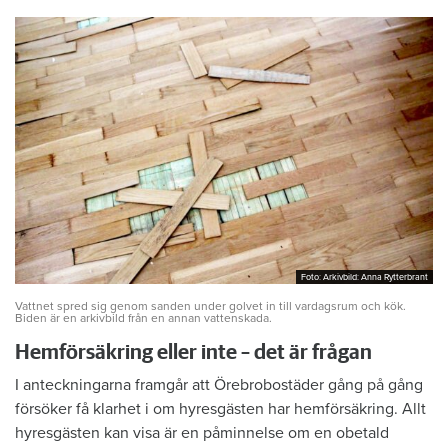
Foto: Arkivbild: Anna Rytterbrant
Foto: Arkivbild: Anna Rytterbrant
Vattnet spred sig genom sanden under golvet in till vardagsrum och kök.
Biden är en arkivbild från en annan vattenskada.
Hemförsäkring eller inte – det är frågan
I anteckningarna framgår att Örebrobostäder gång på gång
försöker få klarhet i om hyresgästen har hemförsäkring. Allt
hyresgästen kan visa är en påminnelse om en obetald