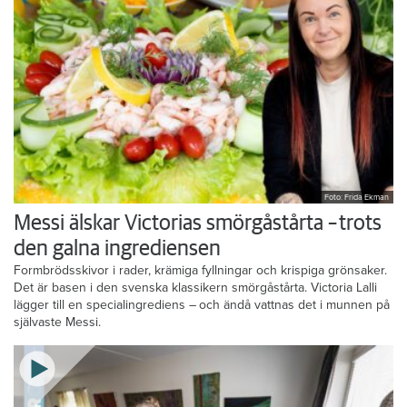
Foto: Frida Ekman
Messi älskar Victorias smörgåstårta – trots
den galna ingrediensen
Formbrödsskivor i rader, krämiga fyllningar och krispiga grönsaker.
Det är basen i den svenska klassikern smörgåstårta. Victoria Lalli
lägger till en specialingrediens – och ändå vattnas det i munnen på
självaste Messi.