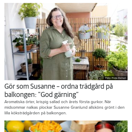
Foto: Frida Ekman
Gör som Susanne – ordna trädgård på
balkongen: ”God gärning”
Aromatiska örter, krispig sallad och årets första gurkor. När
midsommar nalkas plockar Susanne Granlund allsköns grönt i den
lilla köksträdgården på balkongen.