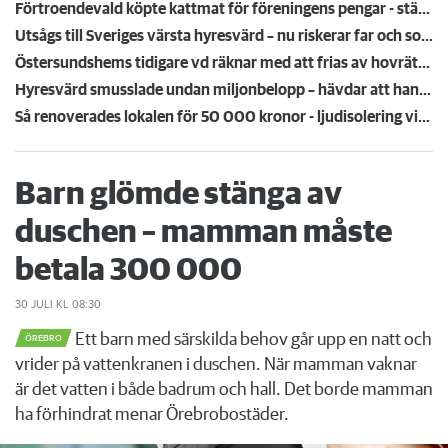
Förtroendevald köpte kattmat för föreningens pengar - stängs av i fem år
Utsågs till Sveriges värsta hyresvärd – nu riskerar far och son Bessou näringsförbud
Östersundshems tidigare vd räknar med att frias av hovrätten: "Det finns personal som vill att jag ska komma tillbaka"
Hyresvärd smusslade undan miljonbelopp – hävdar att han sålde bolaget vid möte på McDonalds
Så renoverades lokalen för 50 000 kronor - ljudisolering viktigt
Barn glömde stänga av
duschen – mamman måste
betala 300 000
30 JULI
KL 08:30
Ett barn med särskilda behov går upp en natt och
ÖREBRO
vrider på vattenkranen i duschen. När mamman vaknar
är det vatten i både badrum och hall. Det borde mamman
ha förhindrat menar Örebrobostäder.