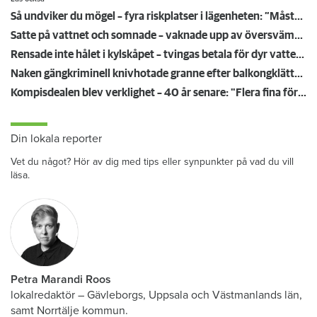
Så undviker du mögel – fyra riskplatser i lägenheten: ”Måste städa bort”
Satte på vattnet och somnade – vaknade upp av översvämning hos grannen
Rensade inte hålet i kylskåpet – tvingas betala för dyr vattenskada
Naken gängkriminell knivhotade granne efter balkongklättring
Kompisdealen blev verklighet – 40 år senare: "Flera fina fördelar med att dela bostad"
Din lokala reporter
Vet du något? Hör av dig med tips eller synpunkter på vad du vill
läsa.
Petra Marandi Roos
lokalredaktör
–
Gävleborgs, Uppsala och Västmanlands län,
samt Norrtälje kommun.