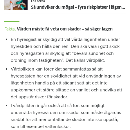
Läs också
Så undviker du mögel – fyra riskplatser i lägenheten: ”Måste städa bort”
Fakta:
Värden måste få veta om skador – så säger lagen
En hyresgäst är skyldig att väl vårda lägenheten under
hyrestiden och hålla den ren. Den ska vara i gott skick
och hyresgästen är skyldig att ”bevara sundhet och
ordning inom fastigheten”. Det kallas vårdplikt.
Vårdplikten kan förenklat sammanfattas så att
hyresgästen har en skyldighet att vid användningen av
lägenheten handla på ett sådant sätt att det inte
uppkommer ett större slitage än vanligt och undvika att
det uppstår risker för skador.
I vårdplikten ingår också att så fort som möjligt
underrätta hyresvärden om skador som måste åtgärdas
snabbt för att mer omfattande skador inte ska uppstå,
som till exempel vattenläckor.