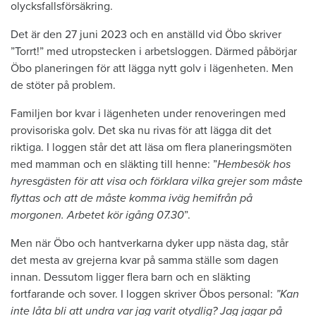
olycksfallsförsäkring.
Det är den 27 juni 2023 och en anställd vid Öbo skriver
”Torrt!” med utropstecken i arbetsloggen. Därmed påbörjar
Öbo planeringen för att lägga nytt golv i lägenheten. Men
de stöter på problem.
Familjen bor kvar i lägenheten under renoveringen med
provisoriska golv. Det ska nu rivas för att lägga dit det
riktiga. I loggen står det att läsa om flera planeringsmöten
med mamman och en släkting till henne: ”
Hembesök hos
hyresgästen för att visa och förklara vilka grejer som måste
flyttas och att de måste komma iväg hemifrån på
morgonen. Arbetet kör igång 07.30
”.
Men när Öbo och hantverkarna dyker upp nästa dag, står
det mesta av grejerna kvar på samma ställe som dagen
innan. Dessutom ligger flera barn och en släkting
fortfarande och sover. I loggen skriver Öbos personal:
”Kan
inte låta bli att undra var jag varit otydlig? Jag jagar på