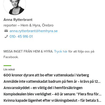
Anna Rytterbrant
reporter
–
Hem & Hyra, Örebro
anna.rytterbrant@hemhyra.se
010- 45 916 01
MISSA INGET FRÅN HEM & HYRA.
Tryck här
för att följa oss på
Facebook.
Läs också
600 kronor dyrare att bo efter vattenskada i Varberg
Anmälde inte vattenskadat badrum på fem år – krävs på 125 000 kronor
Ansvarsskyddet – en viktig del i hemförsäkringen
Kompisdealen blev verklighet – 40 år senare: "Flera fina fördelar med att dela bostad"
Kvinna kapade lägenhet efter vräkningsbeslut – får betala 50 000