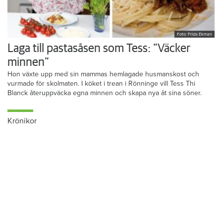
Foto: Frida Ekman
Laga till pastasåsen som Tess: ”Väcker
minnen”
Hon växte upp med sin mammas hemlagade husmanskost och
vurmade för skolmaten. I köket i trean i Rönninge vill Tess Thi
Blanck återuppväcka egna minnen och skapa nya åt sina söner.
Krönikor
Du läser:
Förundersökningen mot förtroendevalda nerlagd