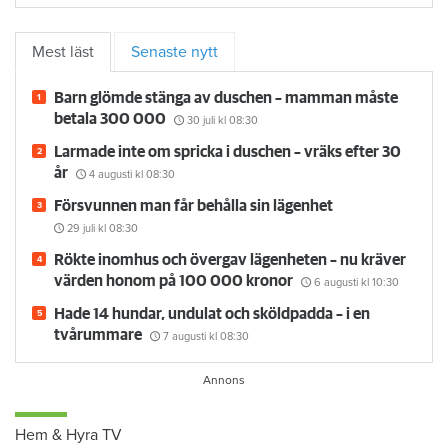
Mest läst
Senaste nytt
Barn glömde stänga av duschen – mamman måste
betala 300 000
30 juli
kl 08:30
Larmade inte om spricka i duschen – vräks efter 30
år
4 augusti
kl 08:30
Försvunnen man får behålla sin lägenhet
29 juli
kl 08:30
Rökte inomhus och övergav lägenheten – nu kräver
värden honom på 100 000 kronor
6 augusti
kl 10:30
Hade 14 hundar, undulat och sköldpadda – i en
tvårummare
7 augusti
kl 08:30
Hem & Hyra TV