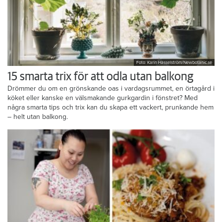
Foto: Karin Hasselström/Newbotanic.se
15 smarta trix för att odla utan balkong
Drömmer du om en grönskande oas i vardagsrummet, en örtagård i
köket eller kanske en välsmakande gurkgardin i fönstret? Med
några smarta tips och trix kan du skapa ett vackert, prunkande hem
– helt utan balkong.