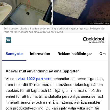
Foto: Hyresnämnden
En inspektion visade att vatten under en längre tid läckt in genom sprickor i väggen (de
röda markeringarna) och orsakat rötskador i syllen.
Dela
Tweeta
Samtycke
Information
Reklaminställningar
Om
Hyresgästen har bott i lägenheten i skånska Båstad sedan
1995 men måste nu flytta sedan hans kontrakt prövats både
i hyresnämnden och i hovrätten.
Ansvarsfull användning av dina uppgifter
Vi och
våra 1022 partners
behandlar din personliga data,
Skada upptäcktes av hantverkare
som t.ex. ditt IP-nummer, och använder teknologi såsom
Det var när hyresvärdens hantverkare skulle byta ett
cookies för att lagra och få tillgång till information på din
duschmunstycke under hösten förra året som en spricka i
enhet för att kunna tillhandahålla personliga annonser och
plastmattan på väggen i duschen upptäcktes. Strax efter
innehåll, annons- och innehållsmätning, åskådarinsikter
detta lät värden ett företag göra en besiktning av
och produktutveckling. Du kan själv välja vilka som får