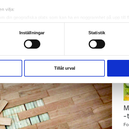
p
2023 visar det sig att den är större än man först
Ar
n vilja:
tnet så att det spridit sig in i både kök och
gu
om din geografiska plats som kan ha en noggrannhet på upp till f
Gr
genom att aktivt skanna den för specifika kännetecken (fingeravt
på
rsonliga uppgifter behandlas och ställ in dina preferenser i
deta
Inställningar
Statistik
ke när som helst från cookie-förklaringen.
e för att anpassa innehållet och annonserna till användarna, tillh
vår trafik. Vi vidarebefordrar även sådana identifierare och anna
nnons- och analysföretag som vi samarbetar med. Dessa kan i sin
Tillåt urval
har tillhandahållit eller som de har samlat in när du har använt 
M
–
Fo