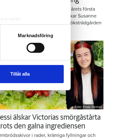
å balkongen: ”God gärning”
omatiska örter, krispig sallad och årets första
rkor. När midsommar nalkas plockar Susanne
lera meter
anlund allsköns grönt i den lilla köksträdgården
ryck)
 balkongen.
ljsektionen
. Du kan ändra
Marknadsföring
andahålla funktioner för
n information från din enhet
 tur kombinera informationen
Tillåt alla
deras tjänster.
Foto: Frida Ekman
essi älskar Victorias smörgåstårta
 trots den galna ingrediensen
rmbrödsskivor i rader, krämiga fyllningar och