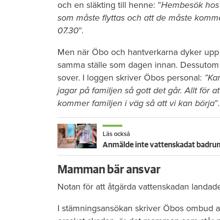
och en släkting till henne: ”
Hembesök hos hy
som måste flyttas och att de måste komm
07.30
”.
Men när Öbo och hantverkarna dyker upp n
samma ställe som dagen innan. Dessutom li
sover. I loggen skriver Öbos personal:
”Kan
jagar på familjen så gott det går. Allt för at
kommer familjen i väg så att vi kan börja
”.
Läs också
Anmälde inte vattenskadat badrum
Mamman bär ansvar
Notan för att åtgärda vattenskadan landad
I stämningsansökan skriver Öbos ombud at