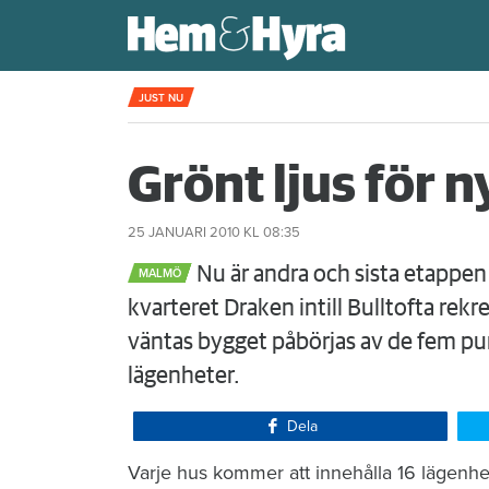
Kompisdealen blev verklighet – 40 år s
JUST NU
Grönt ljus för
25 JANUARI 2010
KL 08:35
Nu är andra och sista etappen 
MALMÖ
kvarteret Draken intill Bulltofta re
väntas bygget påbörjas av de fem 
lägenheter.
Dela
​Varje hus kommer att innehålla 16 lägenhet