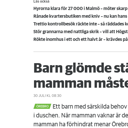
Läs också
Hyrorna klara för 27 000 i Malmö – möter skarp k
Rånade kvartersbutiken med kniv – nu kan hans
Trettio kontrollbesök räckte inte – så räddades 
Stör grannarna med nattliga skrik – vill att Hö
Rökte inomhus i ett och ett halvt år – krävdes 
Barn glömde st
mamman måste
30 JULI
KL 08:30
Ett barn med särskilda behov 
ÖREBRO
i duschen. När mamman vaknar är det
mamman ha förhindrat menar Örebr