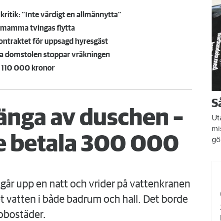
ritik: ”Inte värdigt en allmännytta”
 mamma tvingas flytta
kontraktet för uppsagd hyresgäst
gsta domstolen stoppar vräkningen
på 110 000 kronor
S
änga av duschen –
Ut
mi
 betala 300 000
gö
går upp en natt och vrider på vattenkranen
 vatten i både badrum och hall. Det borde
obostäder.