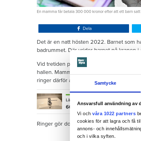
En mamma får betala 300 000 kronor efter att ett barn satt
Dela
Det är en natt hösten 2022. Barnet som ha
badrummet. Där vrider barnet på kranen i 
Vid tretiden på natten vaknar mamman och 
hallen. Mamman torkar förtvivlat upp vattn
ringer därför aldrig till sin hyresvärd Öre
Samtycke
Läs också
Ansvarsfull användning av d
600 kronor dyrare att bo efter vat
Vi och
våra 1022 partners
be
cookies för att lagra och få t
Ringer gör dock grannen nedanför – när de
annons- och innehållsmätning
och i vilka syften.