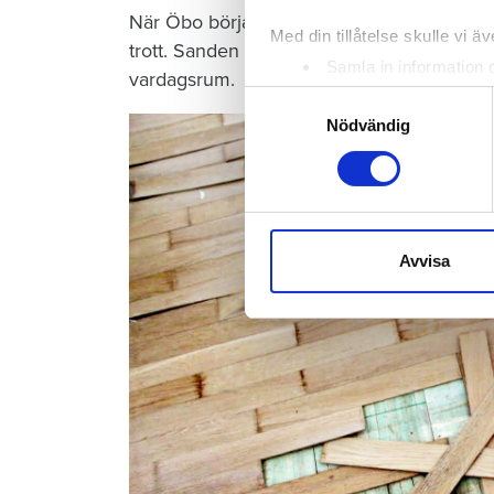
När Öbo börjar undersöka skadan i januari 
Med din tillåtelse skulle vi äve
trott. Sanden under golvet har sugit upp vat
Samla in information 
vardagsrum.
Identifiera din enhet 
Samtyckesval
Ta reda på mer om hur dina pe
Nödvändig
eller dra tillbaka ditt samtyc
Vi använder enhetsidentifierar
sociala medier och analysera 
till de sociala medier och a
Avvisa
med annan information som du 