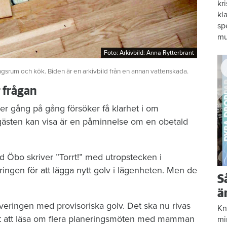
kr
kl
sp
mu
Foto: Arkivbild: Anna Rytterbrant
Foto: Arkivbild: Anna Rytterbrant
agsrum och kök. Biden är en arkivbild från en annan vattenskada.
r frågan
er gång på gång försöker få klarhet i om
gästen kan visa är en påminnelse om en obetald
d Öbo skriver ”Torrt!” med utropstecken i
ngen för att lägga nytt golv i lägenheten. Men de
S
ä
veringen med provisoriska golv. Det ska nu rivas
Kn
r det att läsa om flera planeringsmöten med mamman
mi