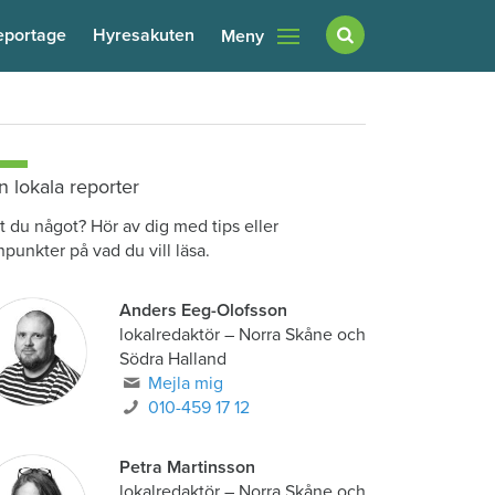
eportage
Hyresakuten
Meny
n lokala reporter
t du något? Hör av dig med tips eller
npunkter på vad du vill läsa.
Anders Eeg-Olofsson
lokalredaktör
–
Norra Skåne och
Södra Halland
Mejla mig
010-459 17 12
Petra Martinsson
lokalredaktör
–
Norra Skåne och