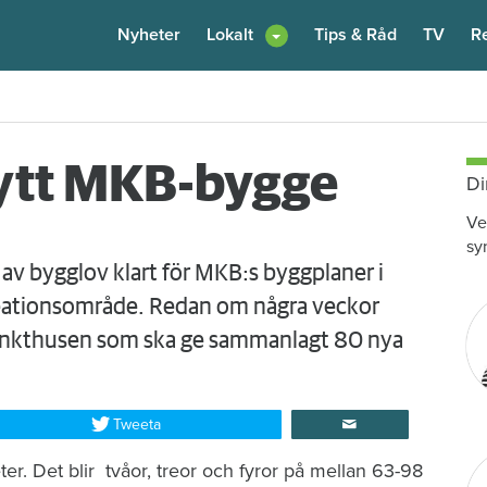
Nyheter
Lokalt
Tips & Råd
TV
R
enare: "Flera fina fördelar med att dela bostad"
6 augusti
kl 12:00
 nytt MKB-bygge
Di
Ve
sy
av bygglov klart för MKB:s byggplaner i
kreationsområde. Redan om några veckor
punkthusen som ska ge sammanlagt 80 nya
Tweeta
er. Det blir tvåor, treor och fyror på mellan 63-98