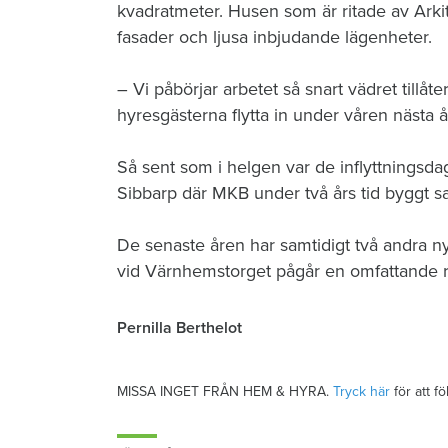
kvadratmeter. Husen som är ritade av Arki
fasader och ljusa inbjudande lägenheter.
– Vi påbörjar arbetet så snart vädret tillåt
hyresgästerna flytta in under våren nästa 
Så sent som i helgen var de inflyttningsdag
Sibbarp där MKB under två års tid byggt 
De senaste åren har samtidigt två andra n
vid Värnhemstorget pågår en omfattande r
Pernilla Berthelot
MISSA INGET FRÅN HEM & HYRA.
Tryck här
för att f