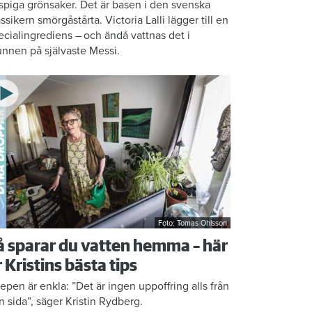
ispiga grönsaker. Det är basen i den svenska
assikern smörgåstårta. Victoria Lalli lägger till en
ecialingrediens – och ändå vattnas det i
nnen på självaste Messi.
Foto: Tomas Ohlsson
å sparar du vatten hemma – här
r Kristins bästa tips
epen är enkla: ”Det är ingen uppoffring alls från
n sida”, säger Kristin Rydberg.