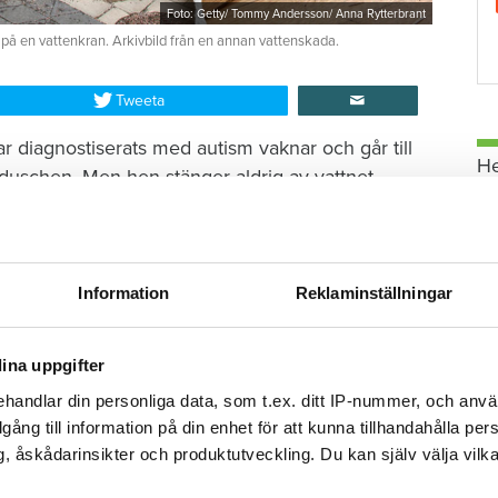
Foto: Getty/ Tommy Andersson/ Anna Rytterbrant
 på en vattenkran. Arkivbild från en annan vattenskada.
Tweeta
r diagnostiserats med autism vaknar och går till
H
duschen. Men hen stänger aldrig av vattnet.
då har vattnet spridit sig i badrummet och ut i
et och tror därmed att saken är ur världen. Hon
brobostäder, Öbo, och berättar om olyckan.
Information
Reklaminställningar
ina uppgifter
tenskada i Varberg
handlar din personliga data, som t.ex. ditt IP-nummer, och anv
illgång till information på din enhet för att kunna tillhandahålla pe
t börjar läcka vatten genom taket.
, åskådarinsikter och produktutveckling. Du kan själv välja vilk
G