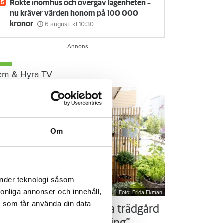
Rökte inomhus och övergav lägenheten –
nu kräver värden honom på 100 000
kronor
6 augusti
kl 10:30
em & Hyra TV
Om
änder teknologi såsom
rsonliga annonser och innehåll,
Foto: Frida Ekman
a som får använda din data
ör som Susanne – ordna trädgård