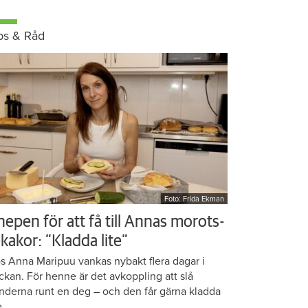
ps & Råd
Foto: Frida Ekman
nepen för att få till Annas morots-
kakor: ”Kladda lite”
s Anna Maripuu vankas nybakt flera dagar i
ckan. För henne är det avkoppling att slå
nderna runt en deg – och den får gärna kladda
e.