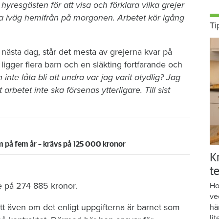
resgästen för att visa och förklara vilka grejer
a iväg hemifrån på morgonen. Arbetet kör igång
Ti
ästa dag, står det mesta av grejerna kvar på
gger flera barn och en släkting fortfarande och
 inte låta bli att undra var jag varit otydlig? Jag
t arbetet inte ska försenas ytterligare. Till sist
 på fem år – krävs på 125 000 kronor
K
te
e på 274 885 kronor.
Ho
ve
t även om det enligt uppgifterna är barnet som
hä
lit