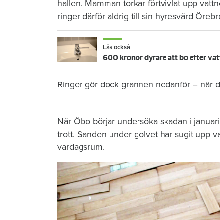
hallen. Mamman torkar förtvivlat upp vattn
ringer därför aldrig till sin hyresvärd Öre
Läs också
600 kronor dyrare att bo efter vat
Ringer gör dock grannen nedanför – när de
När Öbo börjar undersöka skadan i januari 
trott. Sanden under golvet har sugit upp vat
vardagsrum.