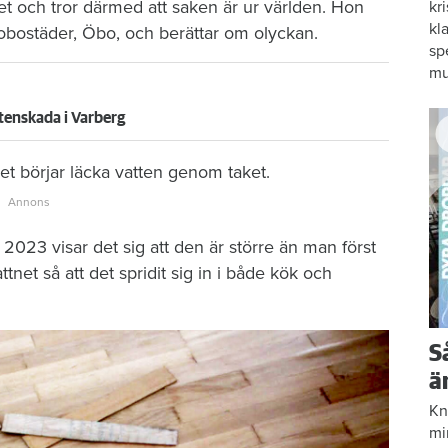
et och tror därmed att saken är ur världen. Hon
kr
kl
brobostäder, Öbo, och berättar om olyckan.
sp
mu
tenskada i Varberg
t börjar läcka vatten genom taket.
2023 visar det sig att den är större än man först
tnet så att det spridit sig in i både kök och
S
ä
Kn
mi