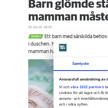
Barn glömde st
mamman måste
30 JULI
KL 08:30
Ett barn med särskilda behov 
ÖREBRO
i duschen. När mamman vaknar är det
mamman ha förhindrat menar Örebr
Samtycke
Ansvarsfull användning av d
Vi och
våra 1022 partners
be
cookies för att lagra och få t
annons- och innehållsmätning
och i vilka syften.