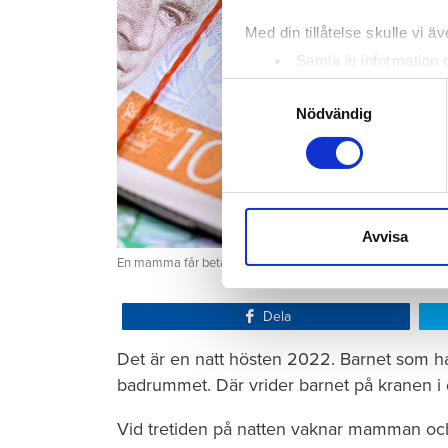
Med din tillåtelse skulle vi äve
Samla in information 
Identifiera din enhet 
Samtyckesval
Ta reda på mer om hur dina pe
Nödvändig
eller dra tillbaka ditt samtyc
Vi använder enhetsidentifierar
sociala medier och analysera 
till de sociala medier och a
Avvisa
med annan information som du 
En mamma får betala 300 000 kronor efter att ett barn satt
Dela
Det är en natt hösten 2022. Barnet som ha
badrummet. Där vrider barnet på kranen i 
Vid tretiden på natten vaknar mamman och 