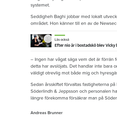
systemet.
Seddigheh Baghi jobbar med lokalt utveckl
området. Hon känner till en av de Newsec-
Läs också
Efter nio år i bostadskö blev Vick
– Ingen har vågat säga vem det är förrän fö
detta har avslöjats. Det handlar inte bara
väldigt otrevlig mot både mig och hyresgäs
Sedan årsskiftet förvaltas fastigheterna p
Söderlindh & Jeppsson och personalen har t
längre förekomma försäkrar man på Söder
Andreas Brunner