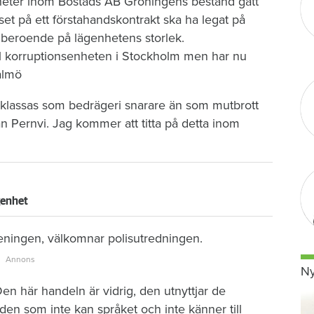
enheter inom Bostads AB Gröningens bestånd gått
iset på ett förstahandskontrakt ska ha legat på
beroende på lägenhetens storlek.
ll korruptionsenheten i Stockholm men har nu
almö
 klassas som bedrägeri snarare än som mutbrott
 Pernvi. Jag kommer att titta på detta inom
.
genhet
eningen, välkomnar polisutredningen.
Ny
Den här handeln är vidrig, den utnyttjar de
n som inte kan språket och inte känner till