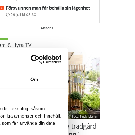
Försvunnen man får behålla sin lägenhet
29 juli
kl 08:30
em & Hyra TV
Om
änder teknologi såsom
rsonliga annonser och innehåll,
Foto: Frida Ekman
a som får använda din data
ör som Susanne – ordna trädgård