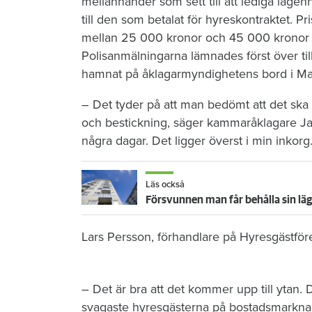
mellanhänder som sett till att lediga läg
till den som betalat för hyreskontraktet. Pr
mellan 25 000 kronor och 45 000 kronor 
Polisanmälningarna lämnades först över ti
hamnat på åklagarmyndighetens bord i M
– Det tyder på att man bedömt att det ska
och bestickning, säger kammaråklagare Jan
några dagar. Det ligger överst i min inkorg
Läs också
Försvunnen man får behålla sin lä
Lars Persson, förhandlare på Hyresgästför
– Det är bra att det kommer upp till ytan. 
svagaste hyresgästerna på bostadsmarknade