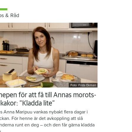
ps & Råd
Foto: Frida Ekman
nepen för att få till Annas morots-
kakor: ”Kladda lite”
s Anna Maripuu vankas nybakt flera dagar i
ckan. För henne är det avkoppling att slå
nderna runt en deg – och den får gärna kladda
e.