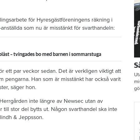
ingsarbete för Hyresgästföreningens räkning i
anställda som nu är misstänkt för svarthandeln:
y blåst – tvingades bo med barnen i sommarstuga
S
r ett par veckor sedan. Det är verkligen viktigt att
Ut
 om pengarna. Han som är misstänkt har också varit
mi
ter, säger hon.
gö
å Herrgården inte längre av Newsec utan av
ill stor del bytts ut. Någon svarthandel ska inte
lindh & Jeppsson.