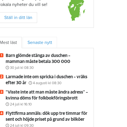
lokala nyheter du vill se!
Ställ in ditt län
Mest läst
Senaste nytt
Barn glömde stänga av duschen –
mamman måste betala 300 000
30 juli
kl 08:30
Larmade inte om spricka i duschen – vräks
efter 30 år
4 augusti
kl 08:30
”Visste inte att man måste ändra adress” –
kvinna döms för folkbokföringsbrott
24 juli
kl 16:10
Flyttfirma anmäls: dök upp tre timmar för
sent och höjde priset på grund av bilköer
24 juli
kl 09:30