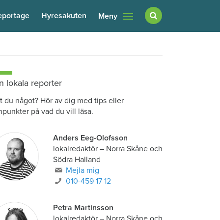
eportage
Hyresakuten
Meny
n lokala reporter
t du något? Hör av dig med tips eller
npunkter på vad du vill läsa.
Anders Eeg-Olofsson
lokalredaktör
–
Norra Skåne och
Södra Halland
Mejla mig
010-459 17 12
Petra Martinsson
lokalredaktör
–
Norra Skåne och