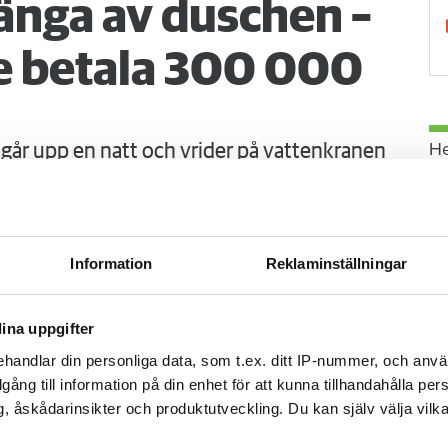
änga av duschen –
 betala 300 000
H
går upp en natt och vrider på vattenkranen
 vatten i både badrum och hall. Det borde
obostäder.
Information
Reklaminställningar
ina uppgifter
handlar din personliga data, som t.ex. ditt IP-nummer, och anv
illgång till information på din enhet för att kunna tillhandahålla pe
, åskådarinsikter och produktutveckling. Du kan själv välja vilk
G