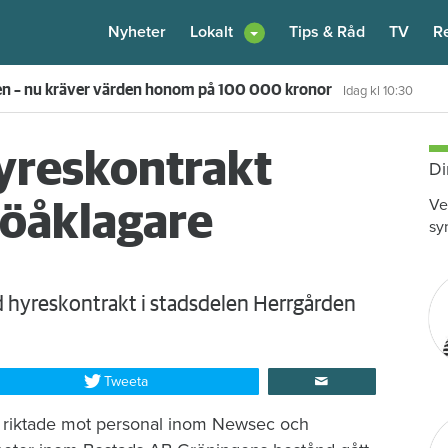
Nyheter
Lokalt
Tips & Råd
TV
R
en – nu kräver värden honom på 100 000 kronor
Idag kl 10:30
yreskontrakt
Di
Ve
möåklagare
sy
hyreskontrakt i stadsdelen Herrgården
Tweeta
in, riktade mot personal inom Newsec och