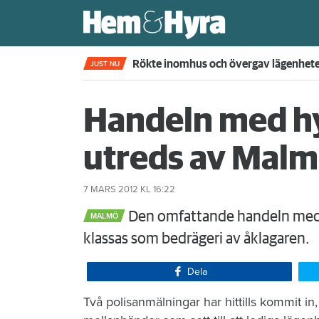
Rökte inomhus och övergav lägenhet
JUST NU
Handeln med h
utreds av Mal
7 MARS 2012
KL 16:22
Den omfattande handeln med 
MALMÖ
klassas som bedrägeri av åklagaren.
Dela
Två polisanmälningar har hittills kommit 