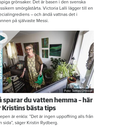
ispiga grönsaker. Det är basen i den svenska
assikern smörgåstårta. Victoria Lalli lägger till en
ecialingrediens – och ändå vattnas det i
nnen på självaste Messi.
Foto: Tomas Ohlsson
å sparar du vatten hemma – här
r Kristins bästa tips
epen är enkla: ”Det är ingen uppoffring alls från
n sida”, säger Kristin Rydberg.