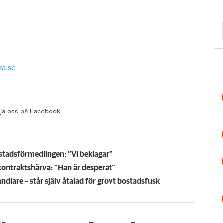
ra.se
ölja oss på Facebook.
ostadsförmedlingen: ”Vi beklagar”
tkontraktshärva: ”Han är desperat”
lare – står själv åtalad för grovt bostadsfusk