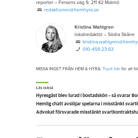
reporter
–
Fersens väg 9, 211 42 Malmö
redaktionen@hemhyra.se
Kristina Wahlgren
lokalredaktör
–
Södra Skåne
kristina.wahlgren@hemhy
010-459 23 63
MISSA INGET FRÅN HEM & HYRA.
Tryck här
för att f
Läs också
Hyresgäst blev lurad i bostadskön – så svarar B
Hemlig chatt avslöjar spelarna i misstänkt svar
Advokat försvarade misstänkt svartkontraktshand