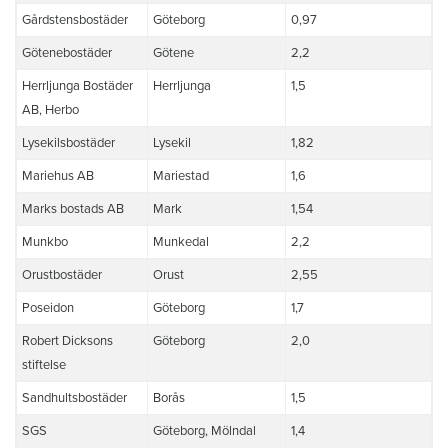
Gårdstensbostäder
Göteborg
0,97
Götenebostäder
Götene
2,2
Herrljunga Bostäder
Herrljunga
1,5
AB, Herbo
Lysekilsbostäder
Lysekil
1,82
Mariehus AB
Mariestad
1,6
Marks bostads AB
Mark
1,54
Munkbo
Munkedal
2,2
Orustbostäder
Orust
2,55
Poseidon
Göteborg
1,7
Robert Dicksons
Göteborg
2,0
stiftelse
Sandhultsbostäder
Borås
1,5
SGS
Göteborg, Mölndal
1,4