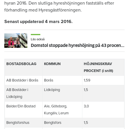
hyran 2016. Den slutliga hyreshöjningen fastställs efter
förhandling med Hyresgästföreningen.
Senast uppdaterad 4 mars 2016.
Läs också
Domstol stoppade hyreshöjning på 43 procent i Erikas LSS-lägenhet – mamma Lena: ”Äntligen!”
BOSTADSBOLAG
KOMMUN
HÖJNINGSKRAV
PROCENT (i snitt)
AB Bostäder i Borås
Borås
1,59
AB Bostäder i
Lidköping
1,5
Lidköping
Balder/Din Bostad
Ale, Göteborg,
3,0
Kungälv, Lerum
Bengtsforshus
Bengtsfors
1,5