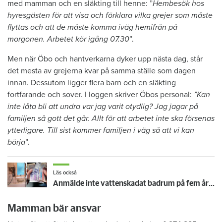
med mamman och en släkting till henne: ”
Hembesök hos
hyresgästen för att visa och förklara vilka grejer som måste
flyttas och att de måste komma iväg hemifrån på
morgonen. Arbetet kör igång 07.30
”.
Men när Öbo och hantverkarna dyker upp nästa dag, står
det mesta av grejerna kvar på samma ställe som dagen
innan. Dessutom ligger flera barn och en släkting
fortfarande och sover. I loggen skriver Öbos personal:
”Kan
inte låta bli att undra var jag varit otydlig? Jag jagar på
familjen så gott det går. Allt för att arbetet inte ska försenas
ytterligare. Till sist kommer familjen i väg så att vi kan
börja
”.
Läs också
Anmälde inte vattenskadat badrum på fem år – krävs på 125 000 kronor
Mamman bär ansvar