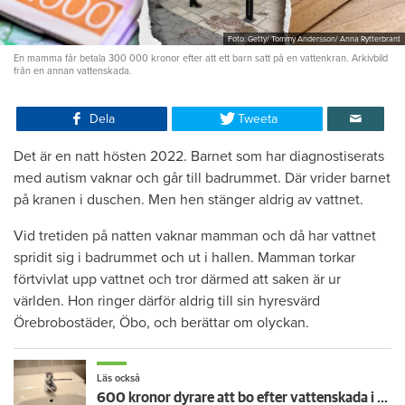
Foto: Getty/ Tommy Andersson/ Anna Rytterbrant
En mamma får betala 300 000 kronor efter att ett barn satt på en vattenkran. Arkivbild
från en annan vattenskada.
Dela
Tweeta
Det är en natt hösten 2022. Barnet som har diagnostiserats
med autism vaknar och går till badrummet. Där vrider barnet
på kranen i duschen. Men hen stänger aldrig av vattnet.
Vid tretiden på natten vaknar mamman och då har vattnet
spridit sig i badrummet och ut i hallen. Mamman torkar
förtvivlat upp vattnet och tror därmed att saken är ur
världen. Hon ringer därför aldrig till sin hyresvärd
Örebrobostäder, Öbo, och berättar om olyckan.
Läs också
600 kronor dyrare att bo efter vattenskada i Varberg