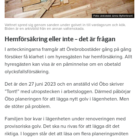
Foto: Arkivbild: Anna Rytterbrant
Foto: Arkivbild: Anna Rytterbrant
Vattnet spred sig genom sanden under golvet in till vardagsrum och kök.
Biden är en arkivbild från en annan vattenskada.
Hemförsäkring eller inte – det är frågan
I anteckningarna framgår att Örebrobostäder gång på gång
försöker få klarhet i om hyresgästen har hemförsäkring. Allt
hyresgästen kan visa är en påminnelse om en obetald
olycksfallsförsäkring.
Det är den 27 juni 2023 och en anställd vid Öbo skriver
”Torrt!” med utropstecken i arbetsloggen. Därmed påbörjar
Öbo planeringen för att lägga nytt golv i lägenheten. Men
de stöter på problem.
Familjen bor kvar i lägenheten under renoveringen med
provisoriska golv. Det ska nu rivas för att lägga dit det
riktiga. I loggen står det att läsa om flera planeringsmöten