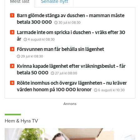
Mest läst
Senaste nytt
Barn glömde stänga av duschen – mamman måste
betala 300 000
30 juli
kl 08:30
Larmade inte om spricka i duschen – vräks efter 30
år
4 augusti
kl 08:30
Försvunnen man får behålla sin lägenhet
29 juli
kl 08:30
Kvinna kapade lägenhet efter vräkningsbeslut – får
betala 50 000
27 juli
kl 08:00
Rökte inomhus och övergav lägenheten – nu kräver
värden honom på 100 000 kronor
6 augusti
kl 10:30
Hem & Hyra TV