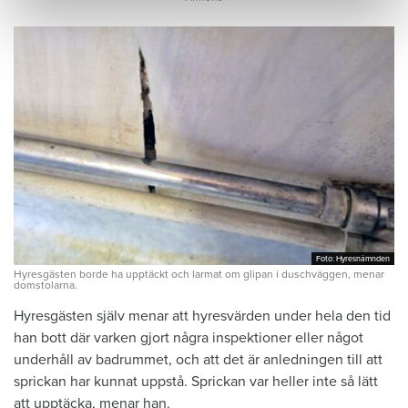
Foto: Hyresnämnden
Foto: Hyresnämnden
Hyresgästen borde ha upptäckt och larmat om glipan i duschväggen, menar
domstolarna.
Hyresgästen själv menar att hyresvärden under hela den tid
han bott där varken gjort några inspektioner eller något
underhåll av badrummet, och att det är anledningen till att
sprickan har kunnat uppstå. Sprickan var heller inte så lätt
att upptäcka, menar han.