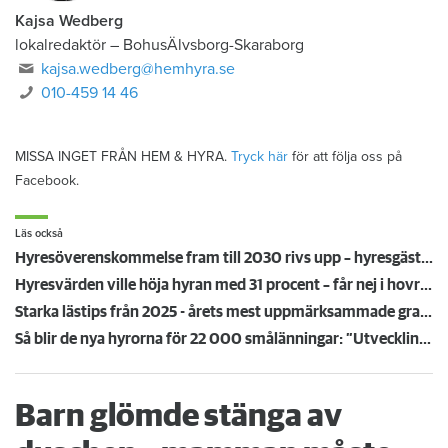
Kajsa Wedberg
lokalredaktör
–
BohusÄlvsborg-Skaraborg
kajsa.wedberg@hemhyra.se
010-459 14 46
MISSA INGET FRÅN HEM & HYRA.
Tryck här
för att följa oss på
Facebook.
Läs också
Hyresöverenskommelse fram till 2030 rivs upp – hyresgäster känner sig svikna: "Jag går redan på knäna"
Hyresvärden ville höja hyran med 31 procent – får nej i hovrätten
Starka lästips från 2025 - årets mest uppmärksammade granskningar
Så blir de nya hyrorna för 22 000 smålänningar: ”Utvecklingen går åt rätt håll”
Barn glömde stänga av