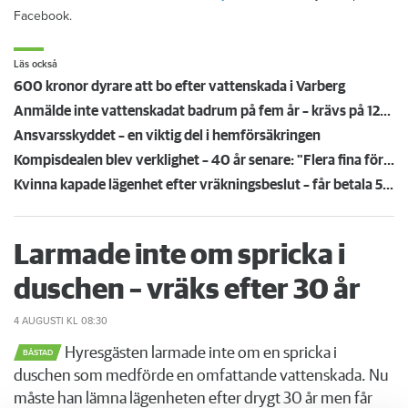
Facebook.
Läs också
600 kronor dyrare att bo efter vattenskada i Varberg
Anmälde inte vattenskadat badrum på fem år – krävs på 125 000 kronor
Ansvarsskyddet – en viktig del i hemförsäkringen
Kompisdealen blev verklighet – 40 år senare: "Flera fina fördelar med att dela bostad"
Kvinna kapade lägenhet efter vräkningsbeslut – får betala 50 000
Larmade inte om spricka i
duschen – vräks efter 30 år
4 AUGUSTI
KL 08:30
Hyresgästen larmade inte om en spricka i
BÅSTAD
duschen som medförde en omfattande vattenskada. Nu
måste han lämna lägenheten efter drygt 30 år men får