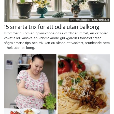
Foto: Karin Hasselström/Newbotanic.se
15 smarta trix för att odla utan balkong
Drömmer du om en grönskande oas i vardagsrummet, en örtagård i
köket eller kanske en välsmakande gurkgardin i fönstret? Med
några smarta tips och trix kan du skapa ett vackert, prunkande hem
– helt utan balkong.