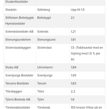
Studentbostäder
Stadsån
Göteborg
Upp till 1,5
Stiftelsen Bollebygds
Bollebygd
2,1
Hyresbostäder
Sotenäsbostäder AB
Sotenäs
1,21
Stenungsundshem
Stenungsund
1,61
Strömstadsbyggen
Strömstad
1,5 (Tvåårsavtal med en
höjning med 1,5 % per
år)
Stubo AB
Ulricehamn
1,89
Svenljunga Bostäder
Svenljunga
1,95
Tanums Bostäder
Tanum
1,83
Tibrobyggen
Tibro
2,2
Tjörns Bostads AB
Tjörn
1,6
Törebodabostäder
Töreboda
155 kronor (Yrkar på en