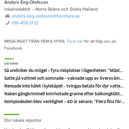
Anders Eeg-Olofsson
lokalredaktör
–
Norra Skåne och Södra Halland
anders.eeg-olofsson@hemhyra.se
010-459 17 12
MISSA INGET FRÅN HEM & HYRA.
Tryck här
för att följa oss på
Facebook.
Läs också
Så undviker du mögel – fyra riskplatser i lägenheten: ”Måste städa bort”
Satte på vattnet och somnade – vaknade upp av översvämning hos grannen
Rensade inte hålet i kylskåpet – tvingas betala för dyr vattenskada
Naken gängkriminell knivhotade granne efter balkongklättring
Kompisdealen blev verklighet – 40 år senare: "Flera fina fördelar med att dela bostad"
Din lokala reporter