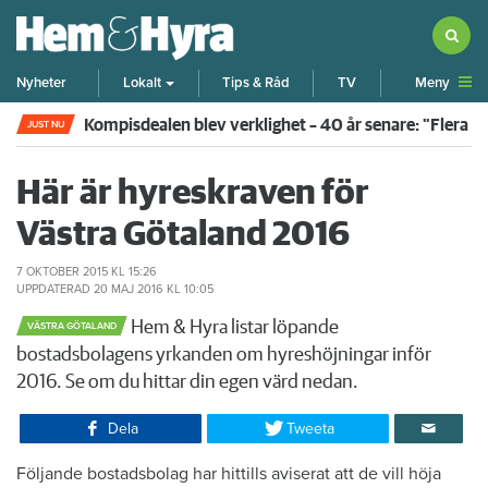
Meny
Nyheter
Lokalt
Tips & Råd
TV
Rökte inomhus och övergav lägenheten – nu kräver 
JUST NU
Här är hyreskraven för
Västra Götaland 2016
7 OKTOBER 2015
KL 15:26
UPPDATERAD
20 MAJ 2016
KL 10:05
Hem & Hyra listar löpande
VÄSTRA GÖTALAND
bostadsbolagens yrkanden om hyreshöjningar inför
2016. Se om du hittar din egen värd nedan.
Dela
Tweeta
Följande bostadsbolag har hittills aviserat att de vill höja