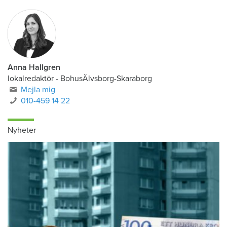
Anna Hallgren
lokalredaktör - BohusÄlvsborg-Skaraborg
Mejla mig
010-459 14 22
Nyheter