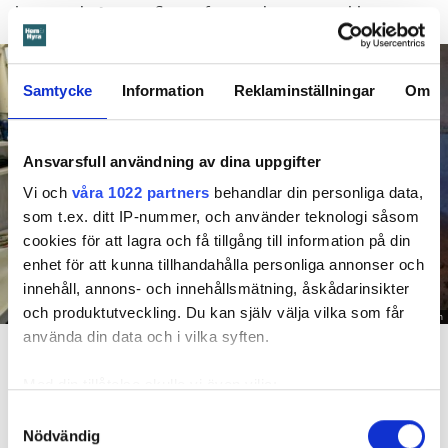
längre tid på sig att flytta efter att domen överklagats.
Samtycke
Information
Reklaminställningar
Om
Ansvarsfull användning av dina uppgifter
Vi och
våra 1022 partners
behandlar din personliga data,
som t.ex. ditt IP-nummer, och använder teknologi såsom
cookies för att lagra och få tillgång till information på din
enhet för att kunna tillhandahålla personliga annonser och
innehåll, annons- och innehållsmätning, åskådarinsikter
och produktutveckling. Du kan själv välja vilka som får
Foto: Hyresnämnden
använda din data och i vilka syften.
En inspektion visade att vatten under en längre tid läckt in genom sprickor i väggen (de
röda markeringarna) och orsakat rötskador i syllen.
Med din tillåtelse skulle vi även vilja:
Dela
Tweeta
Samla in information om din geografiska plats
Samtyckesval
Nödvändig
som kan ha en noggrannhet på upp till flera meter
Hyresgästen har bott i lägenheten i skånska Båstad sedan