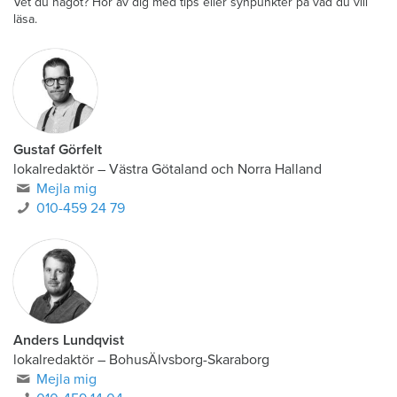
Vet du något? Hör av dig med tips eller synpunkter på vad du vill
läsa.
Gustaf Görfelt
lokalredaktör
–
Västra Götaland och Norra Halland
Mejla mig
010-459 24 79
Anders Lundqvist
lokalredaktör
–
BohusÄlvsborg-Skaraborg
Mejla mig