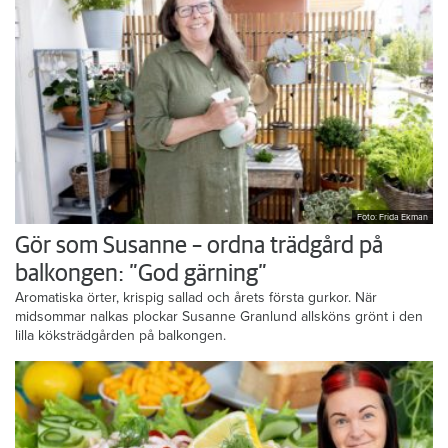
Foto: Frida Ekman
Gör som Susanne – ordna trädgård på
balkongen: ”God gärning”
Aromatiska örter, krispig sallad och årets första gurkor. När
midsommar nalkas plockar Susanne Granlund allsköns grönt i den
lilla köksträdgården på balkongen.