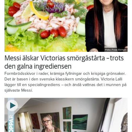
Foto: Frida Ekman
Messi älskar Victorias smörgåstårta – trots
den galna ingrediensen
Formbrödsskivor i rader, krämiga fyllningar och krispiga grönsaker.
Det är basen i den svenska klassikern smörgåstårta. Victoria Lalli
lägger till en specialingrediens – och ändå vattnas det i munnen på
självaste Messi.