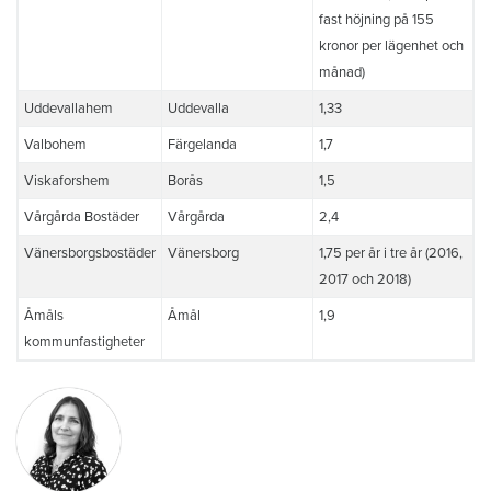
fast höjning på 155
kronor per lägenhet och
månad)
Uddevallahem
Uddevalla
1,33
Valbohem
Färgelanda
1,7
Viskaforshem
Borås
1,5
Vårgårda Bostäder
Vårgårda
2,4
Vänersborgsbostäder
Vänersborg
1,75 per år i tre år (2016,
2017 och 2018)
Åmåls
Åmål
1,9
kommunfastigheter