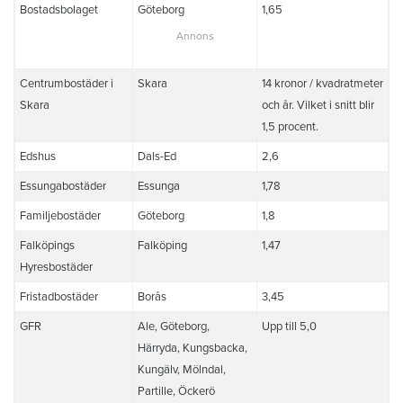
Bostadsbolaget
Göteborg
1,65
Centrumbostäder i
Skara
14 kronor / kvadratmeter
Skara
och år. Vilket i snitt blir
1,5 procent.
Edshus
Dals-Ed
2,6
Essungabostäder
Essunga
1,78
Familjebostäder
Göteborg
1,8
Falköpings
Falköping
1,47
Hyresbostäder
Fristadbostäder
Borås
3,45
GFR
Ale, Göteborg,
Upp till 5,0
Härryda, Kungsbacka,
Kungälv, Mölndal,
Partille, Öckerö