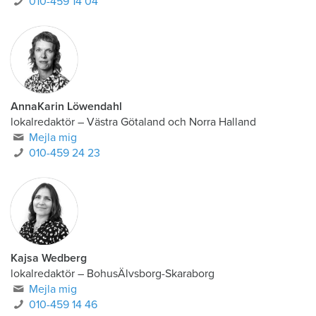
010-459 14 04
AnnaKarin Löwendahl
lokalredaktör
–
Västra Götaland och Norra Halland
Mejla mig
010-459 24 23
Kajsa Wedberg
lokalredaktör
–
BohusÄlvsborg-Skaraborg
Mejla mig
010-459 14 46