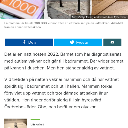
Foto: Getty/ Tommy Andersson/ Anna Rytterbrant
En mamma får betala 300 000 kronor efter att ett barn satt på en vattenkran. Arkivbild
från en annan vattenskada.
Dela
Tweeta
Det är en natt hösten 2022. Barnet som har diagnostiserats
med autism vaknar och går till badrummet. Där vrider barnet
på kranen i duschen. Men hen stänger aldrig av vattnet.
Vid tretiden på natten vaknar mamman och då har vattnet
spridit sig i badrummet och ut i hallen. Mamman torkar
förtvivlat upp vattnet och tror därmed att saken är ur
världen. Hon ringer därför aldrig till sin hyresvärd
Örebrobostäder, Öbo, och berättar om olyckan.
Läs också