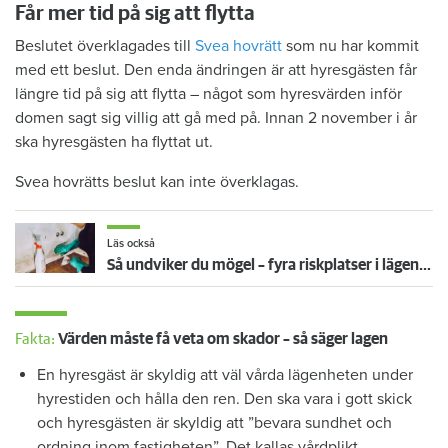
Får mer tid på sig att flytta
Beslutet överklagades till
Svea hovrätt
som nu har kommit
med ett beslut. Den enda ändringen är att hyresgästen får
längre tid på sig att flytta – något som hyresvärden inför
domen sagt sig villig att gå med på. Innan 2 november i år
ska hyresgästen ha flyttat ut.
Svea hovrätts beslut kan inte överklagas.
Läs också
Så undviker du mögel – fyra riskplatser i lägenheten: ”Måste städa bort”
Fakta:
Värden måste få veta om skador – så säger lagen
En hyresgäst är skyldig att väl vårda lägenheten under
hyrestiden och hålla den ren. Den ska vara i gott skick
och hyresgästen är skyldig att ”bevara sundhet och
ordning inom fastigheten”. Det kallas vårdplikt.