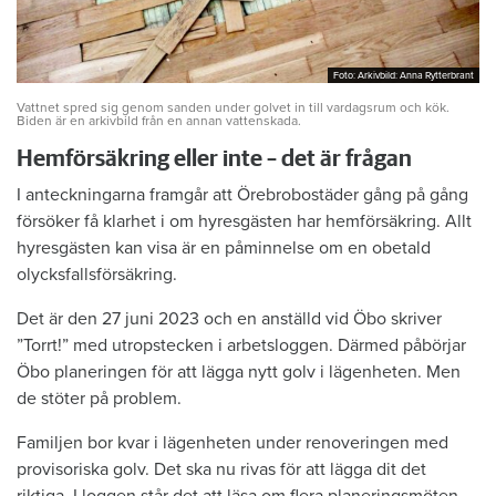
Foto: Arkivbild: Anna Rytterbrant
Foto: Arkivbild: Anna Rytterbrant
Vattnet spred sig genom sanden under golvet in till vardagsrum och kök.
Biden är en arkivbild från en annan vattenskada.
Hemförsäkring eller inte – det är frågan
I anteckningarna framgår att Örebrobostäder gång på gång
försöker få klarhet i om hyresgästen har hemförsäkring. Allt
hyresgästen kan visa är en påminnelse om en obetald
olycksfallsförsäkring.
Det är den 27 juni 2023 och en anställd vid Öbo skriver
”Torrt!” med utropstecken i arbetsloggen. Därmed påbörjar
Öbo planeringen för att lägga nytt golv i lägenheten. Men
de stöter på problem.
Familjen bor kvar i lägenheten under renoveringen med
provisoriska golv. Det ska nu rivas för att lägga dit det