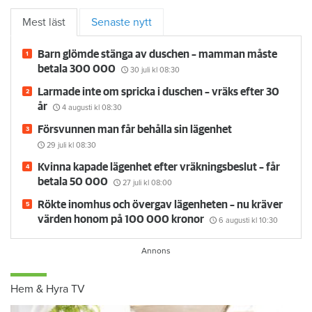
Mest läst
Senaste nytt
Barn glömde stänga av duschen – mamman måste
betala 300 000
30 juli
kl 08:30
Larmade inte om spricka i duschen – vräks efter 30
år
4 augusti
kl 08:30
Försvunnen man får behålla sin lägenhet
29 juli
kl 08:30
Kvinna kapade lägenhet efter vräkningsbeslut – får
betala 50 000
27 juli
kl 08:00
Rökte inomhus och övergav lägenheten – nu kräver
värden honom på 100 000 kronor
6 augusti
kl 10:30
Hem & Hyra TV