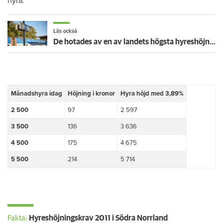
hyra:
Läs också
De hotades av en av landets högsta hyreshöjningar – så blev det
​Månadshyra idag
​Höjning i kronor
​Hyra höjd med 3,89%
​2 500
​97
​2 597
​3 500
​136
​3 636
​4 500
​175
​4 675
​5 500
214
​5 714
Fakta:
Hyreshöjningskrav 2011 i Södra Norrland