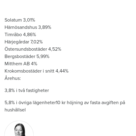
​​​​
Solatum 3,01%
Härnösandshus 3,89%
Timråbo 4,86%
Härjegårdar 7,02%
Östersundsbostäder 4,52%
Bergsbostäder 5,99%
Mitthem AB 4%
Krokomsbostäder i snitt 4,44%
Årehus:
3,8% i två fastigheter
5,8% i övriga lägenheter10 kr höjning av fasta avgiften på
hushållsel