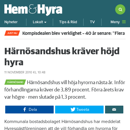
Meny
Nyheter
Lokalt
Tips & Råd
TV
Kompisdealen blev verklighet – 40 år senare: "Flera f
JUST NU
Härnösandshus kräver höjd
hyra
11 NOVEMBER 2010
KL 10:48
Härnösandshus vill höja hyrorna nästa år. Inför
HÄRNÖSAND
förhandlingarna kräver de 3,89 procent. Förra årets krav
var högre - men slutade på 1,3 procent.
Dela
Tweeta
​Kommunala bostadsbolaget Härnösandshus har meddelat
Hyresgästföreningen att de vill förhandla om hyrorna för