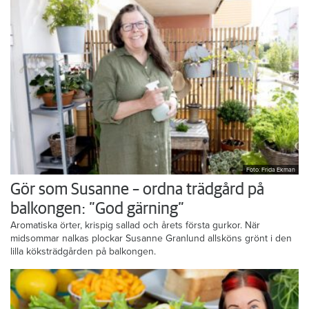
Foto: Frida Ekman
Gör som Susanne – ordna trädgård på
balkongen: ”God gärning”
Aromatiska örter, krispig sallad och årets första gurkor. När
midsommar nalkas plockar Susanne Granlund allsköns grönt i den
lilla köksträdgården på balkongen.