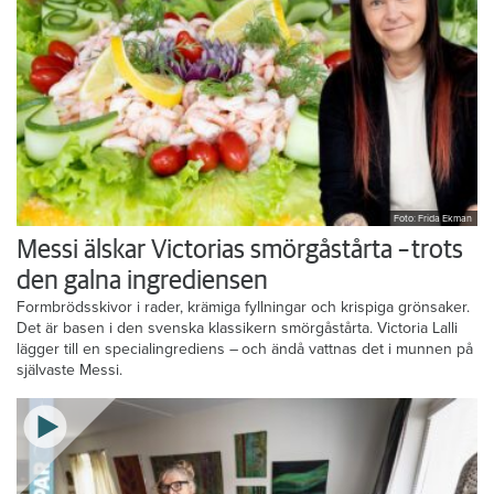
Foto: Frida Ekman
Messi älskar Victorias smörgåstårta – trots
den galna ingrediensen
Formbrödsskivor i rader, krämiga fyllningar och krispiga grönsaker.
Det är basen i den svenska klassikern smörgåstårta. Victoria Lalli
lägger till en specialingrediens – och ändå vattnas det i munnen på
självaste Messi.