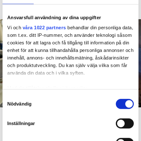
måste han lämna lägenheten efter drygt 30 år men får
längre tid på sig att flytta efter att domen överklagats.
Ansvarsfull användning av dina uppgifter
Vi och
våra 1022 partners
behandlar din personliga data,
som t.ex. ditt IP-nummer, och använder teknologi såsom
cookies för att lagra och få tillgång till information på din
enhet för att kunna tillhandahålla personliga annonser och
innehåll, annons- och innehållsmätning, åskådarinsikter
och produktutveckling. Du kan själv välja vilka som får
använda din data och i vilka syften.
Med din tillåtelse skulle vi även vilja:
Samla in information om din geografiska plats
Samtyckesval
Nödvändig
som kan ha en noggrannhet på upp till flera meter
Foto: Hyresnämnden
Identifiera din enhet genom att aktivt skanna den
En inspektion visade att vatten under en längre tid läckt in genom sprickor i väggen (de
röda markeringarna) och orsakat rötskador i syllen.
för specifika kännetecken (fingeravtryck)
Inställningar
Ta reda på mer om hur dina personliga uppgifter
Dela
Tweeta
behandlas och ställ in dina preferenser i
detaljsektionen
.