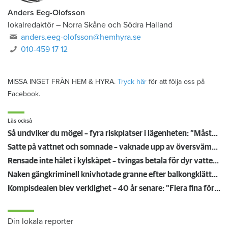
Anders Eeg-Olofsson
lokalredaktör
–
Norra Skåne och Södra Halland
anders.eeg-olofsson@hemhyra.se
010-459 17 12
MISSA INGET FRÅN HEM & HYRA.
Tryck här
för att följa oss på
Facebook.
Läs också
Så undviker du mögel – fyra riskplatser i lägenheten: ”Måste städa bort”
Satte på vattnet och somnade – vaknade upp av översvämning hos grannen
Rensade inte hålet i kylskåpet – tvingas betala för dyr vattenskada
Naken gängkriminell knivhotade granne efter balkongklättring
Kompisdealen blev verklighet – 40 år senare: "Flera fina fördelar med att dela bostad"
Din lokala reporter