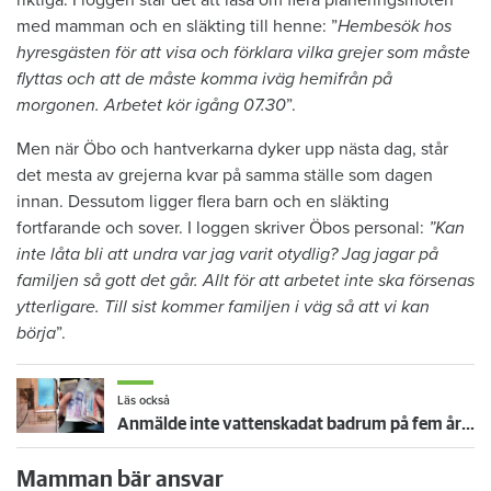
riktiga. I loggen står det att läsa om flera planeringsmöten
med mamman och en släkting till henne: ”
Hembesök hos
hyresgästen för att visa och förklara vilka grejer som måste
flyttas och att de måste komma iväg hemifrån på
morgonen. Arbetet kör igång 07.30
”.
Men när Öbo och hantverkarna dyker upp nästa dag, står
det mesta av grejerna kvar på samma ställe som dagen
innan. Dessutom ligger flera barn och en släkting
fortfarande och sover. I loggen skriver Öbos personal:
”Kan
inte låta bli att undra var jag varit otydlig? Jag jagar på
familjen så gott det går. Allt för att arbetet inte ska försenas
ytterligare. Till sist kommer familjen i väg så att vi kan
börja
”.
Läs också
Anmälde inte vattenskadat badrum på fem år – krävs på 125 000 kronor
Mamman bär ansvar