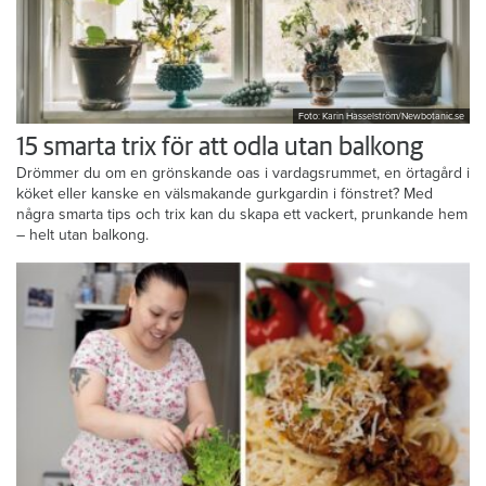
Foto: Karin Hasselström/Newbotanic.se
15 smarta trix för att odla utan balkong
Drömmer du om en grönskande oas i vardagsrummet, en örtagård i
köket eller kanske en välsmakande gurkgardin i fönstret? Med
några smarta tips och trix kan du skapa ett vackert, prunkande hem
– helt utan balkong.