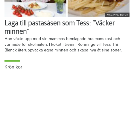
Foto: Frida Ekman
Laga till pastasåsen som Tess: ”Väcker
minnen”
Hon växte upp med sin mammas hemlagade husmanskost och
vurmade för skolmaten. I köket i trean i Rönninge vill Tess Thi
Blanck återuppväcka egna minnen och skapa nya åt sina söner.
Krönikor
Du läser:
Härnösandshus kräver höjd hyra