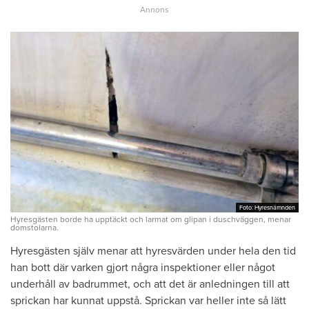
Foto: Hyresnämnden
Foto: Hyresnämnden
Hyresgästen borde ha upptäckt och larmat om glipan i duschväggen, menar
domstolarna.
Hyresgästen själv menar att hyresvärden under hela den tid
han bott där varken gjort några inspektioner eller något
underhåll av badrummet, och att det är anledningen till att
sprickan har kunnat uppstå. Sprickan var heller inte så lätt