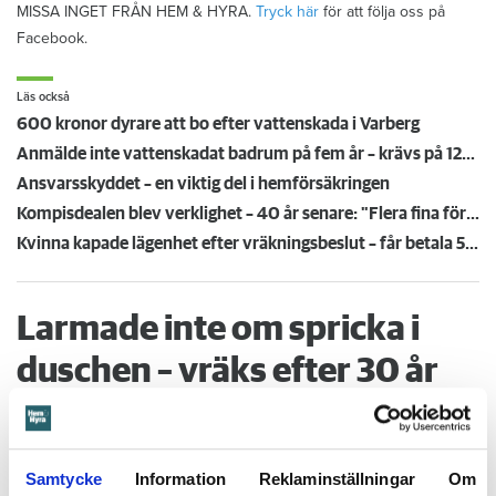
MISSA INGET FRÅN HEM & HYRA.
Tryck här
för att följa oss på
Facebook.
Läs också
600 kronor dyrare att bo efter vattenskada i Varberg
Anmälde inte vattenskadat badrum på fem år – krävs på 125 000 kronor
Ansvarsskyddet – en viktig del i hemförsäkringen
Kompisdealen blev verklighet – 40 år senare: "Flera fina fördelar med att dela bostad"
Kvinna kapade lägenhet efter vräkningsbeslut – får betala 50 000
Larmade inte om spricka i
duschen – vräks efter 30 år
4 AUGUSTI
KL 08:30
Hyresgästen larmade inte om en spricka i
BÅSTAD
duschen som medförde en omfattande vattenskada. Nu
Samtycke
Information
Reklaminställningar
Om