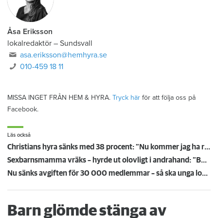
Åsa Eriksson
lokalredaktör
–
Sundsvall
asa.eriksson@hemhyra.se
010-459 18 11
MISSA INGET FRÅN HEM & HYRA.
Tryck här
för att följa oss på
Facebook.
Läs också
Christians hyra sänks med 38 procent: ”Nu kommer jag ha råd att ta körkort”
Sexbarnsmamma vräks – hyrde ut olovligt i andrahand: ”Borde tas större hänsyn till barnen”
Nu sänks avgiften för 30 000 medlemmar – så ska unga lockas till Hyresgästföreningen
Barn glömde stänga av