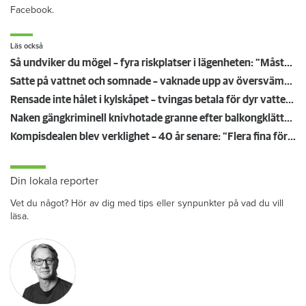
Facebook.
Läs också
Så undviker du mögel – fyra riskplatser i lägenheten: ”Måste städa bort”
Satte på vattnet och somnade – vaknade upp av översvämning hos grannen
Rensade inte hålet i kylskåpet – tvingas betala för dyr vattenskada
Naken gängkriminell knivhotade granne efter balkongklättring
Kompisdealen blev verklighet – 40 år senare: "Flera fina fördelar med att dela bostad"
Din lokala reporter
Vet du något? Hör av dig med tips eller synpunkter på vad du vill
läsa.