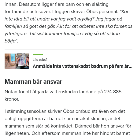
innan. Dessutom ligger flera barn och en släkting
fortfarande och sover. I loggen skriver Öbos personal:
”Kan
inte låta bli att undra var jag varit otydlig? Jag jagar på
familjen så gott det går. Allt för att arbetet inte ska försenas
ytterligare. Till sist kommer familjen i väg så att vi kan
börja
”.
Läs också
Anmälde inte vattenskadat badrum på fem år – krävs på 125 000 kronor
Mamman bär ansvar
Notan för att åtgärda vattenskadan landade på 274 885
kronor.
I stämningsansökan skriver Öbos ombud att även om det
enligt uppgifterna är barnet som orsakat skadan, är det
mamman som står på kontraktet. Därmed bär hon ansvar för
lägenheten. Och eftersom mamman inte har hindrat barnet