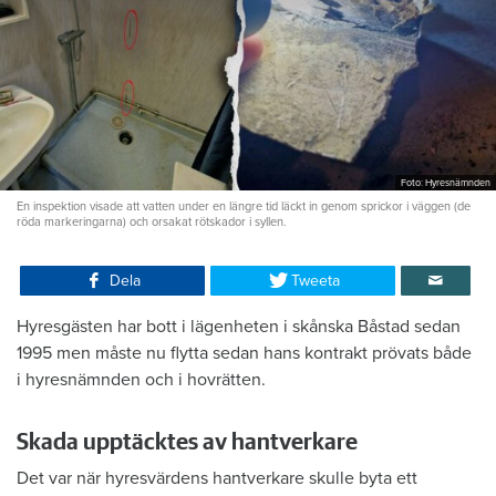
Foto: Hyresnämnden
En inspektion visade att vatten under en längre tid läckt in genom sprickor i väggen (de
röda markeringarna) och orsakat rötskador i syllen.
Dela
Tweeta
Hyresgästen har bott i lägenheten i skånska Båstad sedan
1995 men måste nu flytta sedan hans kontrakt prövats både
i hyresnämnden och i hovrätten.
Skada upptäcktes av hantverkare
Det var när hyresvärdens hantverkare skulle byta ett