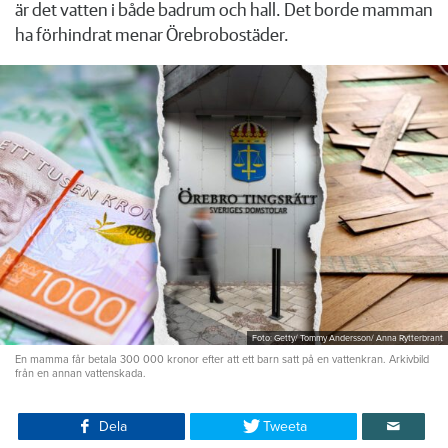
är det vatten i både badrum och hall. Det borde mamman
ha förhindrat menar Örebrobostäder.
Foto: Getty/ Tommy Andersson/ Anna Rytterbrant
En mamma får betala 300 000 kronor efter att ett barn satt på en vattenkran. Arkivbild
från en annan vattenskada.
Dela
Tweeta