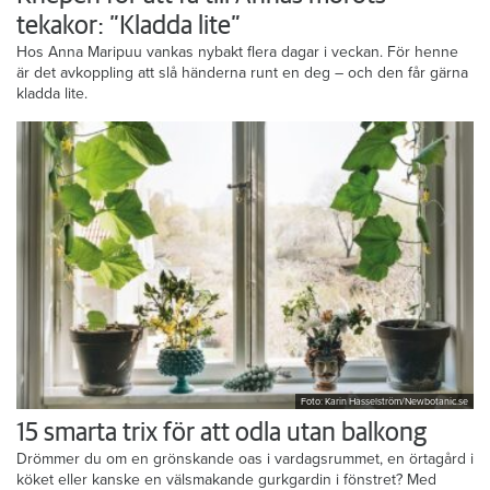
tekakor: ”Kladda lite”
Hos Anna Maripuu vankas nybakt flera dagar i veckan. För henne
är det avkoppling att slå händerna runt en deg – och den får gärna
kladda lite.
Foto: Karin Hasselström/Newbotanic.se
15 smarta trix för att odla utan balkong
Drömmer du om en grönskande oas i vardagsrummet, en örtagård i
köket eller kanske en välsmakande gurkgardin i fönstret? Med