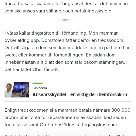
från att orsaka skadan eller begränsat den, är det mamman
som ska anses vara vållande och betalningsskyldig.
I våras kallar tingsrätten till förhandling. Men mamman
dyker aldrig upp. Domstolen fattar därför en tredskodom.
Det vill säga en dom som kan meddelas när en part inte har
svarat eller kommer till förhandlingen. En sådan dom
innebär nästan alltid att den som står bakom stämningen, i
det här fallet Öbo, får rätt.
Läs också
Ansvarsskyddet – en viktig del i hemförsäkringen
Enligt tredskodomen ska mamman betala närmare 300 000
kronor plus ränta för reparationerna av skadan, kostnaden
för inkasso samt Örebrobostäders rättegångskostnader.