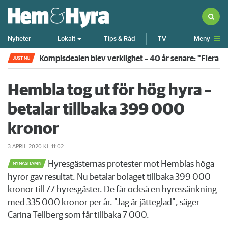
Meny
Nyheter
Lokalt
Tips & Råd
TV
Kompisdealen blev verklighet – 40 år senare: "Flera f
JUST NU
Hembla tog ut för hög hyra –
betalar tillbaka 399 000
kronor
3 APRIL 2020
KL 11:02
Hyresgästernas protester mot Hemblas höga
NYNÄSHAMN
hyror gav resultat. Nu betalar bolaget tillbaka 399 000
kronor till 77 hyresgäster. De får också en hyressänkning
med 335 000 kronor per år. ”Jag är jätteglad”, säger
Carina Tellberg som får tillbaka 7 000.