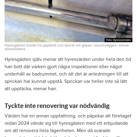
Foto: Hyresnämnden
Foto: Hyresnämnden
Hyresgästen borde ha upptäckt och larmat om glipan i duschväggen, menar
domstolarna.
Hyresgästen själv menar att hyresvärden under hela den tid
han bott där varken gjort några inspektioner eller något
underhåll av badrummet, och att det är anledningen till att
sprickan har kunnat uppstå. Sprickan var heller inte så lätt
att upptäcka, menar han.
Tyckte inte renovering var nödvändig
Värden har en annan uppfattning, och påpekar att företaget
redan 2024 vände sig till hyresgästen med ett erbjudande
om att renovera hela lägenheten. Men då svarade