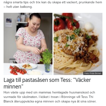
några smarta tips och trix kan du skapa ett vackert, prunkande hem
– helt utan balkong.
Foto: Frida Ekman
Laga till pastasåsen som Tess: ”Väcker
minnen”
Hon växte upp med sin mammas hemlagade husmanskost och
vurmade för skolmaten. I köket i trean i Rönninge vill Tess Thi
Blanck återuppväcka egna minnen och skapa nya åt sina söner.