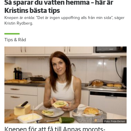
Så sparar du vatten hemma – här är
Kristins bästa tips
Knepen är enkla: ”Det är ingen uppoffring alls från min sida”, säger
Kristin Rydberg.
Tips & Råd
Foto: Frida Ekman
Knepen för att få till Annas morots-