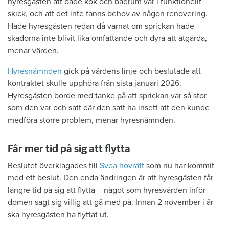
hyresgästen att både kök och badrum var i funktionellt
skick, och att det inte fanns behov av någon renovering.
Hade hyresgästen redan då varnat om sprickan hade
skadorna inte blivit lika omfattande och dyra att åtgärda,
menar värden.
Hyresnämnden
gick på värdens linje och beslutade att
kontraktet skulle upphöra från sista januari 2026.
Hyresgästen borde med tanke på att sprickan var så stor
som den var och satt där den satt ha insett att den kunde
medföra större problem, menar hyresnämnden.
Får mer tid på sig att flytta
Beslutet överklagades till
Svea hovrätt
som nu har kommit
med ett beslut. Den enda ändringen är att hyresgästen får
längre tid på sig att flytta – något som hyresvärden inför
domen sagt sig villig att gå med på. Innan 2 november i år
ska hyresgästen ha flyttat ut.