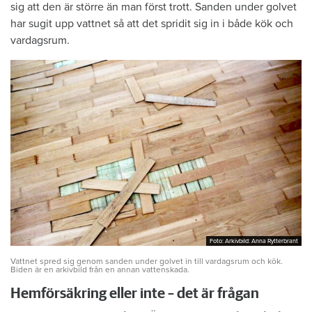
sig att den är större än man först trott. Sanden under golvet
har sugit upp vattnet så att det spridit sig in i både kök och
vardagsrum.
Foto: Arkivbild: Anna Rytterbrant
Foto: Arkivbild: Anna Rytterbrant
Vattnet spred sig genom sanden under golvet in till vardagsrum och kök.
Biden är en arkivbild från en annan vattenskada.
Hemförsäkring eller inte – det är frågan