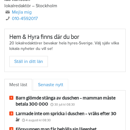
lokalredaktör – Stockholm
Mejla mig
010-4592017
Hem & Hyra finns där du bor
20 lokalredaktörer bevakar hela hyres-Sverige. Välj själv vilka
lokala nyheter du vill se!
Ställ in ditt län
Mest läst
Senaste nytt
Barn glömde stänga av duschen – mamman måste
betala 300 000
30 juli
kl 08:30
Larmade inte om spricka i duschen – vräks efter 30
år
4 augusti
kl 08:30
Försvunnen man får behålla sin lägenhet