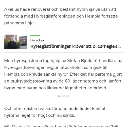
Akelius hade renoverat och bestämt hyran själva utan att
förhandla med Hyresgästföreningen och Hembla fortsatte
på samma linje.
Läs också
Hyresgästföreningen kräver att D. Carnegie sänker hyran
Men hyresgästerna tog hjälp av Stefan Björk, förhandlare på
Hyresgästföreningen region Stockholm, som gick till
Hembla och krävde sänkta hyror. Efter det har parterna gjort
en bruksvärdesprövning av de 80 lägenheterna och jämfört
hyran med hyran hos liknande lägenheter i området.
Och efter nästan två års förhandlande är det klart att
hyrorna legat för högt och nu sänks.
För Carina Tellberg sänks hyran för tvårummaren med 356