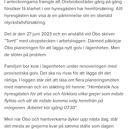
I anteckningarna framgår att Örebrobostäder gång på gång
försöker få klarhet i om hyresgästen har hemförsäkring. Allt
hyresgästen kan visa är en påminnelse om en obetald
olycksfallsförsäkring.
Det är den 27 juni 2023 och en anställd vid Öbo skriver
”Torrt!” med utropstecken i arbetsloggen. Därmed påbörjar
Öbo planeringen för att lägga nytt golv i lägenheten. Men
de stöter på problem.
Familjen bor kvar i lägenheten under renoveringen med
provisoriska golv. Det ska nu rivas för att lägga dit det
riktiga. I loggen står det att läsa om flera planeringsmöten
med mamman och en släkting till henne: ”
Hembesök hos
hyresgästen för att visa och förklara vilka grejer som måste
flyttas och att de måste komma iväg hemifrån på
morgonen. Arbetet kör igång 07.30
”.
Men när Öbo och hantverkarna dyker upp nästa dag, står
det mesta av grejerna kvar på samma ställe som dagen