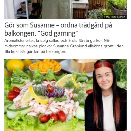
Foto: Frida Ekman
Gör som Susanne – ordna trädgård på
balkongen: ”God gärning”
Aromatiska örter, krispig sallad och årets första gurkor. När
midsommar nalkas plockar Susanne Granlund allsköns grönt i den
lilla köksträdgården på balkongen.