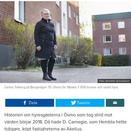
Foto: Kenneth Samuelsson
Carina Tellberg på Bergsvägen 15 i Ösmo får tillbaka 7 000 kronor och sänkt hyra.
Dela
Tweeta
Historien om hyresgästerna i Ösmo som tog strid mot
värden börjar 2018. Då hade D. Carnegie, som Hembla hette
tidigare, köpt fastigheterna av Akelius.