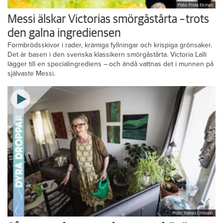
Foto: Frida Ekman
Messi älskar Victorias smörgåstårta – trots
den galna ingrediensen
Formbrödsskivor i rader, krämiga fyllningar och krispiga grönsaker.
Det är basen i den svenska klassikern smörgåstårta. Victoria Lalli
lägger till en specialingrediens – och ändå vattnas det i munnen på
självaste Messi.
Foto: Tomas Ohlsson