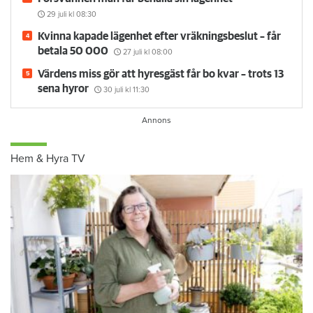
29 juli
kl 08:30
Kvinna kapade lägenhet efter vräkningsbeslut – får
betala 50 000
27 juli
kl 08:00
Värdens miss gör att hyresgäst får bo kvar – trots 13
sena hyror
30 juli
kl 11:30
Hem & Hyra TV