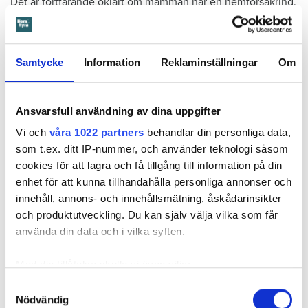
Det är fortfarande oklart om mamman har en hemförsäkring.
Samtycke
Information
Reklaminställningar
Om
Anna Rytterbrant
Ansvarsfull användning av dina uppgifter
reporter
–
Hem & Hyra, Örebro
Vi och
våra 1022 partners
behandlar din personliga data,
anna.rytterbrant@hemhyra.se
som t.ex. ditt IP-nummer, och använder teknologi såsom
010- 45 916 01
cookies för att lagra och få tillgång till information på din
enhet för att kunna tillhandahålla personliga annonser och
innehåll, annons- och innehållsmätning, åskådarinsikter
MISSA INGET FRÅN HEM & HYRA.
Tryck här
för att följa oss på
och produktutveckling. Du kan själv välja vilka som får
Facebook.
använda din data och i vilka syften.
Läs också
Med din tillåtelse skulle vi även vilja:
600 kronor dyrare att bo efter vattenskada i Varberg
Samla in information om din geografiska plats
Samtyckesval
Anmälde inte vattenskadat badrum på fem år – krävs på 125 000 kronor
Nödvändig
som kan ha en noggrannhet på upp till flera meter
Ansvarsskyddet – en viktig del i hemförsäkringen