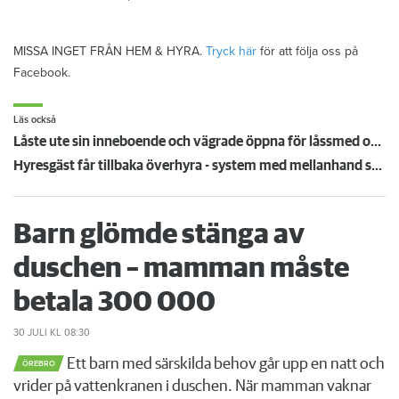
MISSA INGET FRÅN HEM & HYRA.
Tryck här
för att följa oss på
Facebook.
Läs också
Låste ute sin inneboende och vägrade öppna för låssmed och polis – vräks från lägenheten
Hyresgäst får tillbaka överhyra - system med mellanhand spricker
Barn glömde stänga av
duschen – mamman måste
betala 300 000
30 JULI
KL 08:30
Ett barn med särskilda behov går upp en natt och
ÖREBRO
vrider på vattenkranen i duschen. När mamman vaknar