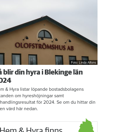
Foto: Linda Alfons
å blir din hyra i Blekinge län
024
m & Hyra listar löpande bostadsbolagens
kanden om hyreshöjningar samt
rhandlingsresultat för 2024. Se om du hittar din
en värd här nedan.
Hem & Hyra finns