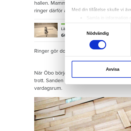
hallen. Mamman torkar förtvivlat upp vattn
Med din tillåtelse skulle vi äve
ringer därför aldrig till sin hyresvärd Öre
Samla in information 
Identifiera din enhet 
Samtyckesval
Läs också
Ta reda på mer om hur dina pe
Nödvändig
600 kronor dyrare att bo efter vat
eller dra tillbaka ditt samtyc
Ringer gör dock grannen nedanför – när de
Vi använder enhetsidentifierar
sociala medier och analysera 
till de sociala medier och a
Avvisa
När Öbo börjar undersöka skadan i januari 
med annan information som du 
trott. Sanden under golvet har sugit upp vat
vardagsrum.