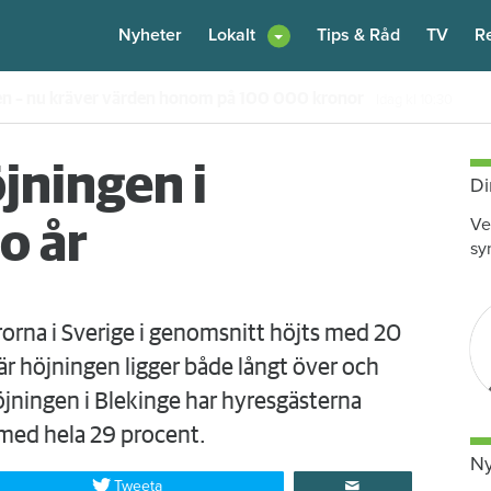
Nyheter
Lokalt
Tips & Råd
TV
R
en – nu kräver värden honom på 100 000 kronor
Idag kl 10:30
jningen i
Di
Ve
io år
sy
rorna i Sverige i genomsnitt höjts med 20
 höjningen ligger både långt över och
jningen i Blekinge har hyresgästerna
t med hela 29 procent.
Ny
Tweeta