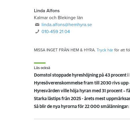
Linda Alfons
Kalmar och Blekinge län
linda.alfons@hemhyra.se
010-459 21 04
MISSA INGET FRÅN HEM & HYRA.
Tryck här
för att f
Läs också
Domstol stoppade hyreshöjning på 43 procent i 
Hyresöverenskommelse fram till 2030 rivs upp – 
Hyresvärden ville höja hyran med 31 procent – få
Starka lästips från 2025 - årets mest uppmärk
Så blir de nya hyrorna för 22 000 smålänningar: 