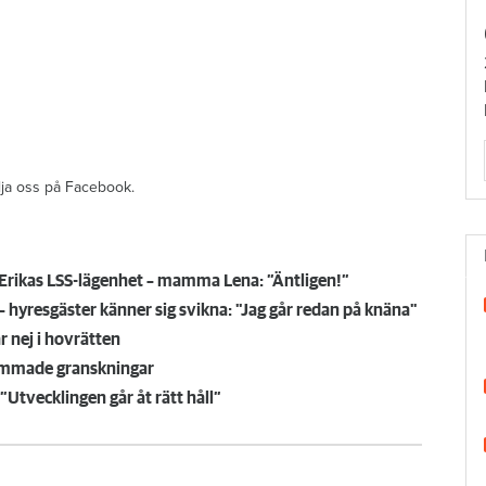
ölja oss på Facebook.
Erikas LSS-lägenhet – mamma Lena: ”Äntligen!”
hyresgäster känner sig svikna: "Jag går redan på knäna"
r nej i hovrätten
sammade granskningar
”Utvecklingen går åt rätt håll”