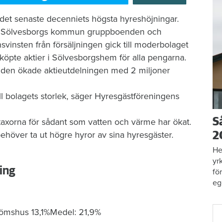
 det senaste decenniets högsta hyreshöjningar.
de Sölvesborgs kommun gruppboenden och
svinsten från försäljningen gick till moderbolaget
öpte aktier i Sölvesborgshem för alla pengarna.
d den ökade aktieutdelningen med 2 miljoner
till bolagets storlek, säger Hyresgästföreningens
S
axorna för sådant som vatten och värme har ökat.
höver ta ut högre hyror av sina hyresgäster.
2
He
yr
ing
fö
eg
römshus 13,1%Medel: 21,9%