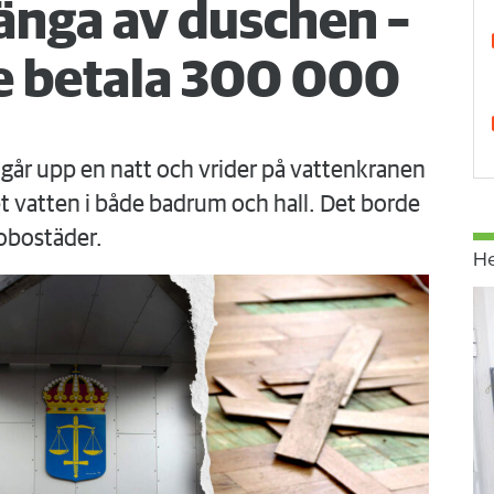
änga av duschen –
 betala 300 000
går upp en natt och vrider på vattenkranen
 vatten i både badrum och hall. Det borde
obostäder.
H