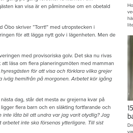
Ho
gästen kan visa är en påminnelse om en obetald
ve
hä
lit
d Öbo skriver ”Torrt!” med utropstecken i
ngen för att lägga nytt golv i lägenheten. Men de
veringen med provisoriska golv. Det ska nu rivas
r det att läsa om flera planeringsmöten med mamman
resgästen för att visa och förklara vilka grejer
a iväg hemifrån på morgonen. Arbetet kör igång
ästa dag, står det mesta av grejerna kvar på
gger flera barn och en släkting fortfarande och
15
 inte låta bli att undra var jag varit otydlig? Jag
b
t arbetet inte ska försenas ytterligare. Till sist
Dr
va