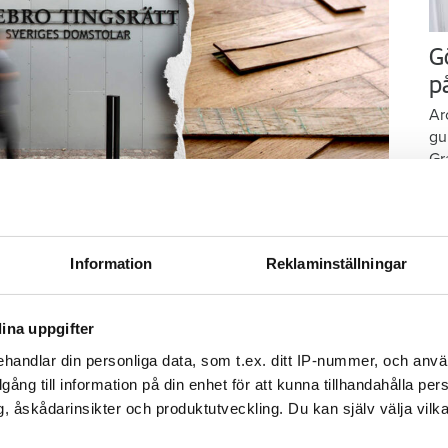
G
p
Ar
gu
Gr
på
Foto: Getty/ Tommy Andersson/ Anna Rytterbrant
Information
Reklaminställningar
 på en vattenkran. Arkivbild från en annan vattenskada.
Tweeta
ina uppgifter
r diagnostiserats med autism vaknar och går till
handlar din personliga data, som t.ex. ditt IP-nummer, och anv
illgång till information på din enhet för att kunna tillhandahålla pe
duschen. Men hen stänger aldrig av vattnet.
, åskådarinsikter och produktutveckling. Du kan själv välja vilk
då har vattnet spridit sig i badrummet och ut i