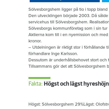
Sölvesborgshem ligger på tio i topp bland
Den utvecklingen började 2003. Då sål
servicehus till Sölvesborgshem. Realisation
Sölvesborgs kommunföretag som i sin tur k
Aktierna kom till i en nyemission och me
kronor.
– Utdelningen är riktigt stor i förhållande 
förhandlare Inge Karlsson.
Dessutom är underhållsbehovet stort och t
Tillsammans gör det att Sölvesborgshem be
Fakta:
Högst och lägst hyreshöjn
Högst: Sölvesborgshem 29%Lägst: Olofst