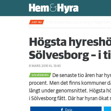
Rökte inomhus och övergav lägenhet
JUST NU
Högsta hyreshö
Sölvesborg – i t
8 MARS 2010
KL 13:40
De senaste tio åren har hy
SÖLVESBORG
procent. Men det finns kommuner där
långt under genomsnittet. Högsta hö
i Sölvesborg fått. Där har hyran öka
Dela