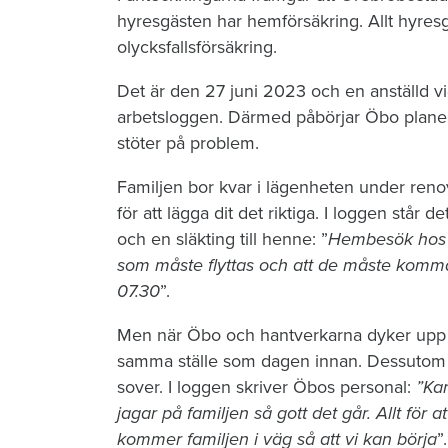
hyresgästen har hemförsäkring. Allt hyres
olycksfallsförsäkring.
Det är den 27 juni 2023 och en anställd vi
arbetsloggen. Därmed påbörjar Öbo planeri
stöter på problem.
Familjen bor kvar i lägenheten under reno
för att lägga dit det riktiga. I loggen stå
och en släkting till henne: ”
Hembesök hos hy
som måste flyttas och att de måste komm
07.30
”.
Men när Öbo och hantverkarna dyker upp n
samma ställe som dagen innan. Dessutom li
sover. I loggen skriver Öbos personal:
”Kan
jagar på familjen så gott det går. Allt för at
kommer familjen i väg så att vi kan börja
”.