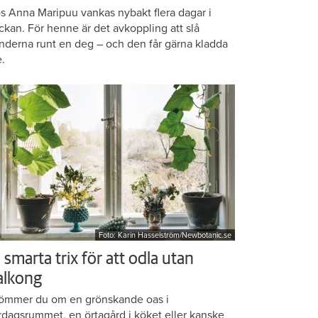
s Anna Maripuu vankas nybakt flera dagar i
ckan. För henne är det avkoppling att slå
nderna runt en deg – och den får gärna kladda
e.
Foto: Karin Hasselström/Newbotanic.se
 smarta trix för att odla utan
alkong
ömmer du om en grönskande oas i
rdagsrummet, en örtagård i köket eller kanske