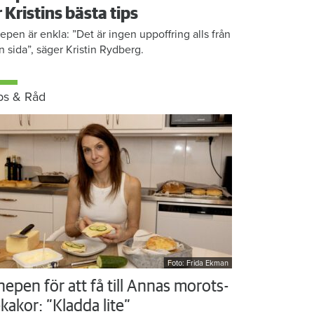
r Kristins bästa tips
epen är enkla: ”Det är ingen uppoffring alls från
n sida”, säger Kristin Rydberg.
ps & Råd
Foto: Frida Ekman
nepen för att få till Annas morots-
kakor: ”Kladda lite”