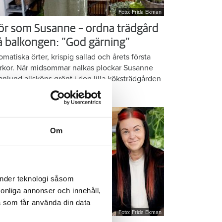
Foto: Frida Ekman
ör som Susanne – ordna trädgård
å balkongen: ”God gärning”
omatiska örter, krispig sallad och årets första
rkor. När midsommar nalkas plockar Susanne
anlund allsköns grönt i den lilla köksträdgården
 balkongen.
Om
änder teknologi såsom
rsonliga annonser och innehåll,
a som får använda din data
Foto: Frida Ekman