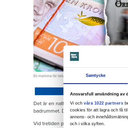
Samtycke
En mamma får betala 300 000 kronor efter att ett barn satt
Dela
Ansvarsfull användning av d
Det är en natt hösten 2022. Barnet som ha
Vi och
våra 1022 partners
be
cookies för att lagra och få t
badrummet. Där vrider barnet på kranen i 
annons- och innehållsmätning
Vid tretiden på natten vaknar mamman och 
och i vilka syften.