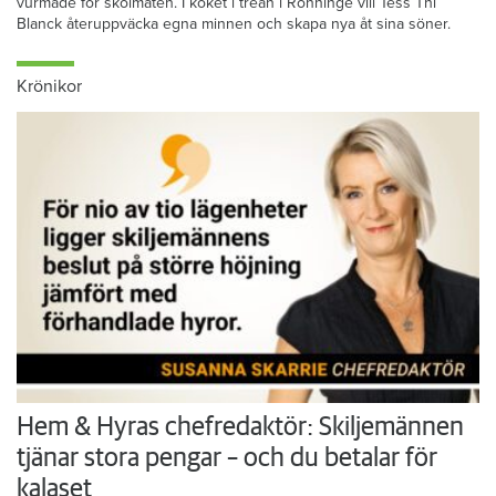
vurmade för skolmaten. I köket i trean i Rönninge vill Tess Thi
Blanck återuppväcka egna minnen och skapa nya åt sina söner.
Krönikor
Hem & Hyras chefredaktör: Skiljemännen
tjänar stora pengar – och du betalar för
kalaset