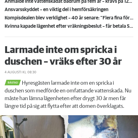
Anmälde inte vattenskadat badrum på fem år – krävs på 125 000 kronor
Ansvarsskyddet – en viktig del i hemförsäkringen
Kompisdealen blev verklighet – 40 år senare: "Flera fina fördelar med att dela bostad"
Kvinna kapade lägenhet efter vräkningsbeslut – får betala 50 000
Larmade inte om spricka i
duschen – vräks efter 30 år
4 AUGUSTI
KL 08:30
Hyresgästen larmade inte om en spricka i
BÅSTAD
duschen som medförde en omfattande vattenskada. Nu
måste han lämna lägenheten efter drygt 30 år men får
längre tid på sig att flytta efter att domen överklagats.