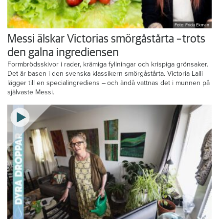
Foto: Frida Ekman
Messi älskar Victorias smörgåstårta – trots
den galna ingrediensen
Formbrödsskivor i rader, krämiga fyllningar och krispiga grönsaker.
Det är basen i den svenska klassikern smörgåstårta. Victoria Lalli
lägger till en specialingrediens – och ändå vattnas det i munnen på
självaste Messi.