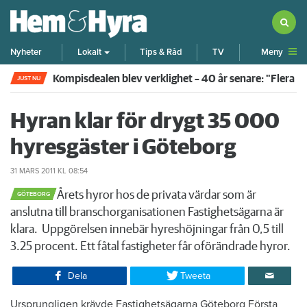
Meny
Nyheter
Lokalt
Tips & Råd
TV
Kompisdealen blev verklighet – 40 år senare: "Flera f
JUST NU
Hyran klar för drygt 35 000
hyresgäster i Göteborg
31 MARS 2011
KL 08:54
​​Årets hyror hos de privata värdar som är
GÖTEBORG
anslutna till branschorganisationen Fastighetsägarna är
klara. Uppgörelsen innebär hyreshöjningar från 0,5 till
3.25 procent. Ett fåtal fastigheter får oförändrade hyror.
Dela
Tweeta
Ursprungligen krävde Fastighetsägarna Göteborg Första