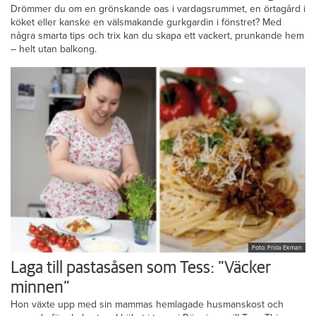
Drömmer du om en grönskande oas i vardagsrummet, en örtagård i
köket eller kanske en välsmakande gurkgardin i fönstret? Med
några smarta tips och trix kan du skapa ett vackert, prunkande hem
– helt utan balkong.
Foto: Frida Ekman
Laga till pastasåsen som Tess: ”Väcker
minnen”
Hon växte upp med sin mammas hemlagade husmanskost och