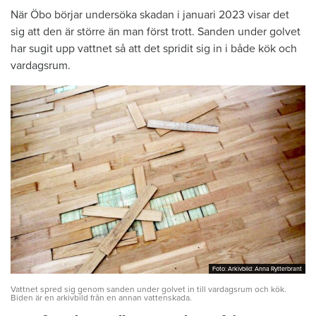
När Öbo börjar undersöka skadan i januari 2023 visar det
sig att den är större än man först trott. Sanden under golvet
har sugit upp vattnet så att det spridit sig in i både kök och
vardagsrum.
Foto: Arkivbild: Anna Rytterbrant
Foto: Arkivbild: Anna Rytterbrant
Vattnet spred sig genom sanden under golvet in till vardagsrum och kök.
Biden är en arkivbild från en annan vattenskada.