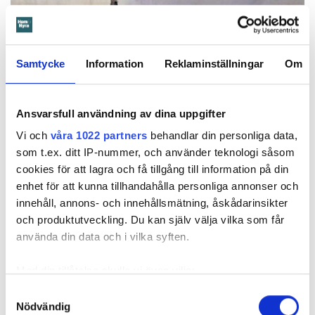
Samtycke
Information
Reklaminställningar
Om
Ansvarsfull användning av dina uppgifter
Foto: Hyresnämnden
Foto: Hyresnämnden
Hyresgästen borde ha upptäckt och larmat om glipan i duschväggen, menar
Vi och
våra 1022 partners
behandlar din personliga data,
domstolarna.
som t.ex. ditt IP-nummer, och använder teknologi såsom
Hyresgästen själv menar att hyresvärden under hela den tid
cookies för att lagra och få tillgång till information på din
han bott där varken gjort några inspektioner eller något
enhet för att kunna tillhandahålla personliga annonser och
underhåll av badrummet, och att det är anledningen till att
innehåll, annons- och innehållsmätning, åskådarinsikter
sprickan har kunnat uppstå. Sprickan var heller inte så lätt
och produktutveckling. Du kan själv välja vilka som får
att upptäcka, menar han.
använda din data och i vilka syften.
Tyckte inte renovering var nödvändig
Med din tillåtelse skulle vi även vilja:
Värden har en annan uppfattning, och påpekar att företaget
Samla in information om din geografiska plats
Samtyckesval
Nödvändig
redan 2024 vände sig till hyresgästen med ett erbjudande
som kan ha en noggrannhet på upp till flera meter