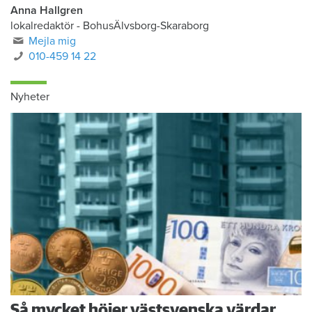
Anna Hallgren
lokalredaktör - BohusÄlvsborg-Skaraborg
Mejla mig
010-459 14 22
Nyheter
Så mycket höjer västsvenska värdar