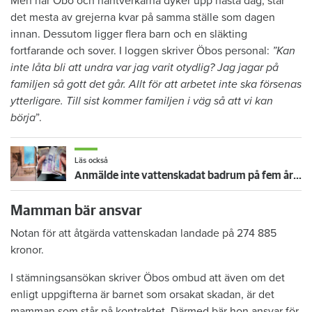
Men när Öbo och hantverkarna dyker upp nästa dag, står
det mesta av grejerna kvar på samma ställe som dagen
innan. Dessutom ligger flera barn och en släkting
fortfarande och sover. I loggen skriver Öbos personal:
”Kan
inte låta bli att undra var jag varit otydlig? Jag jagar på
familjen så gott det går. Allt för att arbetet inte ska försenas
ytterligare. Till sist kommer familjen i väg så att vi kan
börja
”.
Läs också
Anmälde inte vattenskadat badrum på fem år – krävs på 125 000 kronor
Mamman bär ansvar
Notan för att åtgärda vattenskadan landade på 274 885
kronor.
I stämningsansökan skriver Öbos ombud att även om det
enligt uppgifterna är barnet som orsakat skadan, är det
mamman som står på kontraktet. Därmed bär hon ansvar för