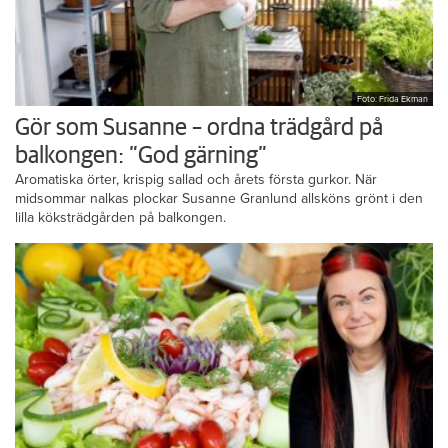
Foto: Frida Ekman
Gör som Susanne – ordna trädgård på
balkongen: ”God gärning”
Aromatiska örter, krispig sallad och årets första gurkor. När
midsommar nalkas plockar Susanne Granlund allsköns grönt i den
lilla köksträdgården på balkongen.