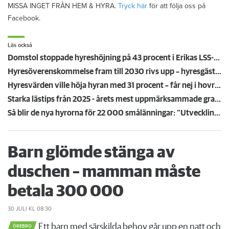
MISSA INGET FRÅN HEM & HYRA.
Tryck här
för att följa oss på
Facebook.
Läs också
Domstol stoppade hyreshöjning på 43 procent i Erikas LSS-lägenhet – mamma Lena: ”Äntligen!”
Hyresöverenskommelse fram till 2030 rivs upp – hyresgäster känner sig svikna: "Jag går redan på knäna"
Hyresvärden ville höja hyran med 31 procent – får nej i hovrätten
Starka lästips från 2025 - årets mest uppmärksammade granskningar
Så blir de nya hyrorna för 22 000 smålänningar: ”Utvecklingen går åt rätt håll”
Barn glömde stänga av
duschen – mamman måste
betala 300 000
30 JULI
KL 08:30
Ett barn med särskilda behov går upp en natt och
ÖREBRO