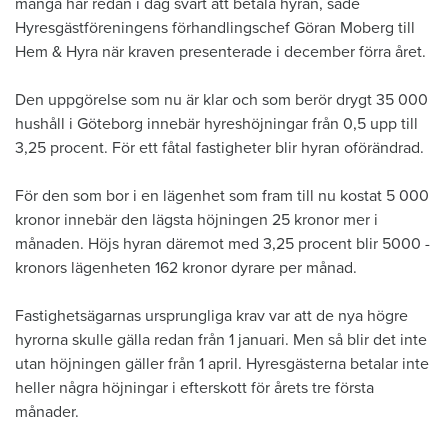
många har redan i dag svårt att betala hyran, sade
Hyresgästföreningens förhandlingschef Göran Moberg till
Hem & Hyra när kraven presenterade i december förra året.
Den uppgörelse som nu är klar och som berör drygt 35 000
hushåll i Göteborg innebär hyreshöjningar från 0,5 upp till
3,25 procent. För ett fåtal fastigheter blir hyran oförändrad.
För den som bor i en lägenhet som fram till nu kostat 5 000
kronor innebär den lägsta höjningen 25 kronor mer i
månaden. Höjs hyran däremot med 3,25 procent blir 5000 -
kronors lägenheten 162 kronor dyrare per månad.
Fastighetsägarnas ursprungliga krav var att de nya högre
hyrorna skulle gälla redan från 1 januari. Men så blir det inte
utan höjningen gäller från 1 april. Hyresgästerna betalar inte
heller några höjningar i efterskott för årets tre första
månader.