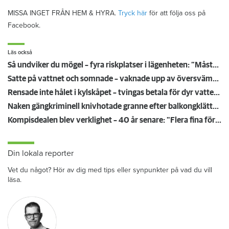
MISSA INGET FRÅN HEM & HYRA.
Tryck här
för att följa oss på
Facebook.
Läs också
Så undviker du mögel – fyra riskplatser i lägenheten: ”Måste städa bort”
Satte på vattnet och somnade – vaknade upp av översvämning hos grannen
Rensade inte hålet i kylskåpet – tvingas betala för dyr vattenskada
Naken gängkriminell knivhotade granne efter balkongklättring
Kompisdealen blev verklighet – 40 år senare: "Flera fina fördelar med att dela bostad"
Din lokala reporter
Vet du något? Hör av dig med tips eller synpunkter på vad du vill
läsa.