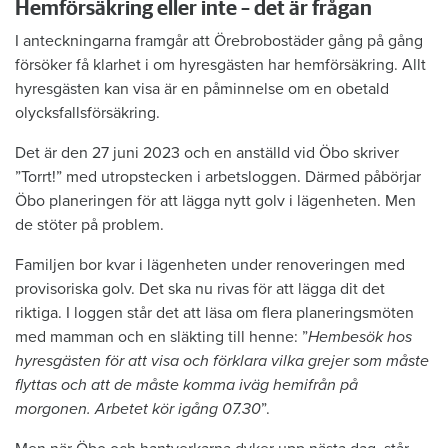
Hemförsäkring eller inte – det är frågan
I anteckningarna framgår att Örebrobostäder gång på gång
försöker få klarhet i om hyresgästen har hemförsäkring. Allt
hyresgästen kan visa är en påminnelse om en obetald
olycksfallsförsäkring.
Det är den 27 juni 2023 och en anställd vid Öbo skriver
”Torrt!” med utropstecken i arbetsloggen. Därmed påbörjar
Öbo planeringen för att lägga nytt golv i lägenheten. Men
de stöter på problem.
Familjen bor kvar i lägenheten under renoveringen med
provisoriska golv. Det ska nu rivas för att lägga dit det
riktiga. I loggen står det att läsa om flera planeringsmöten
med mamman och en släkting till henne: ”
Hembesök hos
hyresgästen för att visa och förklara vilka grejer som måste
flyttas och att de måste komma iväg hemifrån på
morgonen. Arbetet kör igång 07.30
”.