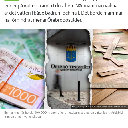
vrider på vattenkranen i duschen. När mamman vaknar
är det vatten i både badrum och hall. Det borde mamman
ha förhindrat menar Örebrobostäder.
Foto: Getty/ Tommy Andersson/ Anna Rytterbrant
En mamma får betala 300 000 kronor efter att ett barn satt på en vattenkran. Arkivbild
från en annan vattenskada.