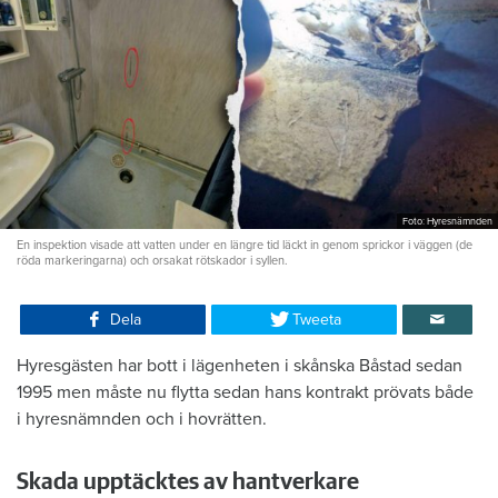
Foto: Hyresnämnden
En inspektion visade att vatten under en längre tid läckt in genom sprickor i väggen (de
röda markeringarna) och orsakat rötskador i syllen.
Dela
Tweeta
Hyresgästen har bott i lägenheten i skånska Båstad sedan
1995 men måste nu flytta sedan hans kontrakt prövats både
i hyresnämnden och i hovrätten.
Skada upptäcktes av hantverkare