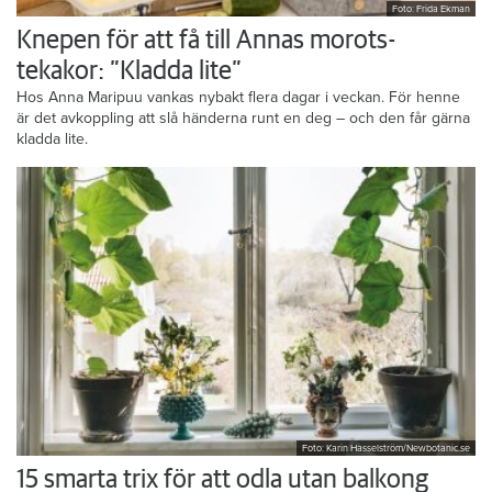
Foto: Frida Ekman
Knepen för att få till Annas morots-
tekakor: ”Kladda lite”
Hos Anna Maripuu vankas nybakt flera dagar i veckan. För henne
är det avkoppling att slå händerna runt en deg – och den får gärna
kladda lite.
Foto: Karin Hasselström/Newbotanic.se
15 smarta trix för att odla utan balkong