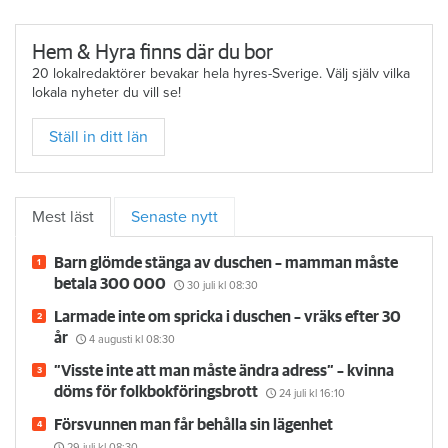
Hem & Hyra finns där du bor
20 lokalredaktörer bevakar hela hyres-Sverige. Välj själv vilka
lokala nyheter du vill se!
Ställ in ditt län
Mest läst
Senaste nytt
Barn glömde stänga av duschen – mamman måste
betala 300 000
30 juli
kl 08:30
Larmade inte om spricka i duschen – vräks efter 30
år
4 augusti
kl 08:30
”Visste inte att man måste ändra adress” – kvinna
döms för folkbokföringsbrott
24 juli
kl 16:10
Försvunnen man får behålla sin lägenhet
29 juli
kl 08:30