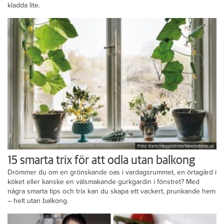
kladda lite.
Foto: Karin Hasselström/Newbotanic.se
15 smarta trix för att odla utan balkong
Drömmer du om en grönskande oas i vardagsrummet, en örtagård i
köket eller kanske en välsmakande gurkgardin i fönstret? Med
några smarta tips och trix kan du skapa ett vackert, prunkande hem
– helt utan balkong.