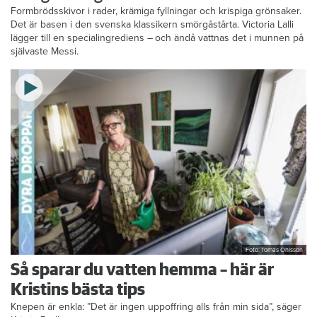
Formbrödsskivor i rader, krämiga fyllningar och krispiga grönsaker.
Det är basen i den svenska klassikern smörgåstårta. Victoria Lalli
lägger till en specialingrediens – och ändå vattnas det i munnen på
självaste Messi.
Foto: Tomas Ohlsson
Så sparar du vatten hemma – här är
Kristins bästa tips
Knepen är enkla: ”Det är ingen uppoffring alls från min sida”, säger