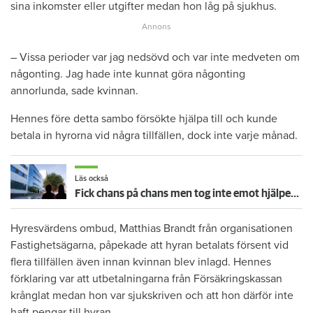
sina inkomster eller utgifter medan hon låg på sjukhus.
– Vissa perioder var jag nedsövd och var inte medveten om
någonting. Jag hade inte kunnat göra någonting
annorlunda, sade kvinnan.
Hennes före detta sambo försökte hjälpa till och kunde
betala in hyrorna vid några tillfällen, dock inte varje månad.
Läs också
Fick chans på chans men tog inte emot hjälpen – nu vräks paret: ”Tragiskt"
Hyresvärdens ombud, Matthias Brandt från organisationen
Fastighetsägarna, påpekade att hyran betalats försent vid
flera tillfällen även innan kvinnan blev inlagd. Hennes
förklaring var att utbetalningarna från Försäkringskassan
krånglat medan hon var sjukskriven och att hon därför inte
haft pengar till hyran.