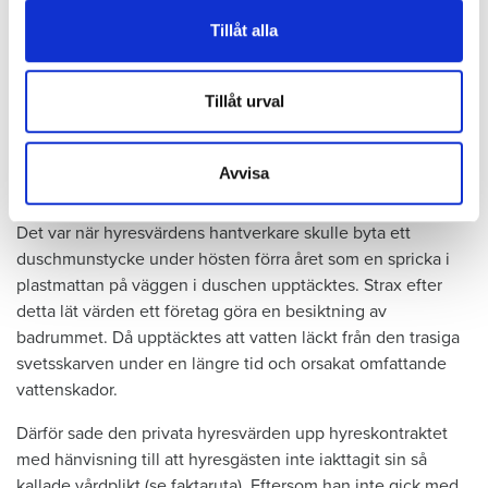
vidarebefordrar även sådana identifierare och annan
Tillåt alla
Dela
Tweeta
information från din enhet till de sociala medier och
annons- och analysföretag som vi samarbetar med.
Hyresgästen har bott i lägenheten i skånska Båstad sedan
Dessa kan i sin tur kombinera informationen med annan
Tillåt urval
1995 men måste nu flytta sedan hans kontrakt prövats både
information som du har tillhandahållit eller som de har
i hyresnämnden och i hovrätten.
samlat in när du har använt deras tjänster.
Avvisa
Skada upptäcktes av hantverkare
Det var när hyresvärdens hantverkare skulle byta ett
duschmunstycke under hösten förra året som en spricka i
plastmattan på väggen i duschen upptäcktes. Strax efter
detta lät värden ett företag göra en besiktning av
badrummet. Då upptäcktes att vatten läckt från den trasiga
svetsskarven under en längre tid och orsakat omfattande
vattenskador.
Därför sade den privata hyresvärden upp hyreskontraktet
med hänvisning till att hyresgästen inte iakttagit sin så
kallade vårdplikt (se faktaruta). Eftersom han inte gick med