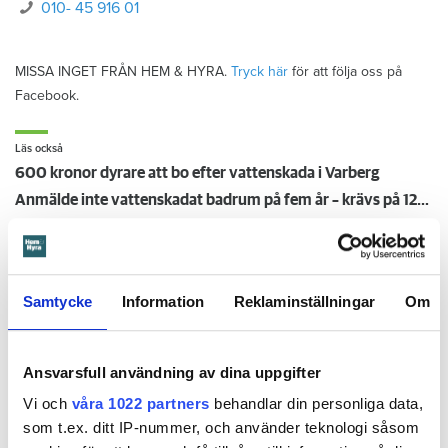
010- 45 916 01
MISSA INGET FRÅN HEM & HYRA.
Tryck här
för att följa oss på
Facebook.
Läs också
600 kronor dyrare att bo efter vattenskada i Varberg
Anmälde inte vattenskadat badrum på fem år – krävs på 125 000 kronor
Ansvarsskyddet – en viktig del i hemförsäkringen
Kompisdealen blev verklighet – 40 år senare: "Flera fina fördelar med att dela bostad"
Kvinna kapade lägenhet efter vräkningsbeslut – får betala 50 000
Samtycke
Information
Reklaminställningar
Om
Larmade inte om spricka i
Ansvarsfull användning av dina uppgifter
duschen – vräks efter 30 år
Vi och
våra 1022 partners
behandlar din personliga data,
som t.ex. ditt IP-nummer, och använder teknologi såsom
4 AUGUSTI
KL 08:30