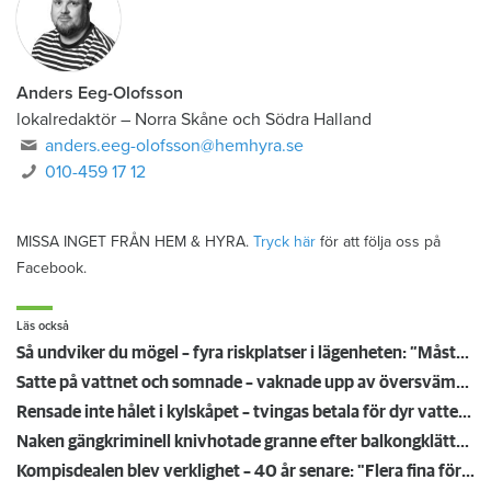
Anders Eeg-Olofsson
lokalredaktör
–
Norra Skåne och Södra Halland
anders.eeg-olofsson@hemhyra.se
010-459 17 12
MISSA INGET FRÅN HEM & HYRA.
Tryck här
för att följa oss på
Facebook.
Läs också
Så undviker du mögel – fyra riskplatser i lägenheten: ”Måste städa bort”
Satte på vattnet och somnade – vaknade upp av översvämning hos grannen
Rensade inte hålet i kylskåpet – tvingas betala för dyr vattenskada
Naken gängkriminell knivhotade granne efter balkongklättring
Kompisdealen blev verklighet – 40 år senare: "Flera fina fördelar med att dela bostad"