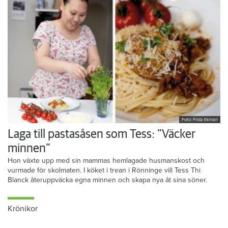
Foto: Frida Ekman
Laga till pastasåsen som Tess: ”Väcker
minnen”
Hon växte upp med sin mammas hemlagade husmanskost och
vurmade för skolmaten. I köket i trean i Rönninge vill Tess Thi
Blanck återuppväcka egna minnen och skapa nya åt sina söner.
Krönikor