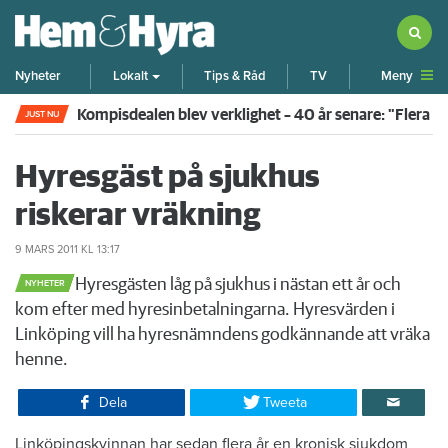
Meny
Nyheter
Lokalt
Tips & Råd
TV
Kompisdealen blev verklighet – 40 år senare: "Flera f
JUST NU
Hyresgäst på sjukhus
riskerar vräkning
9 MARS 2011
KL 13:17
​Hyresgästen låg på sjukhus i nästan ett år och
NYHETER
kom efter med hyresinbetalningarna. Hyresvärden i
Linköping vill ha hyresnämndens godkännande att vräka
henne.
Dela
Tweeta
​Linköpingskvinnan har sedan flera år en kronisk sjukdom