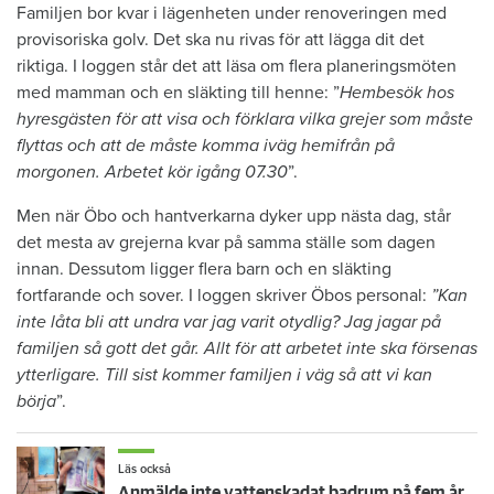
Familjen bor kvar i lägenheten under renoveringen med
provisoriska golv. Det ska nu rivas för att lägga dit det
riktiga. I loggen står det att läsa om flera planeringsmöten
med mamman och en släkting till henne: ”
Hembesök hos
hyresgästen för att visa och förklara vilka grejer som måste
flyttas och att de måste komma iväg hemifrån på
morgonen. Arbetet kör igång 07.30
”.
Men när Öbo och hantverkarna dyker upp nästa dag, står
det mesta av grejerna kvar på samma ställe som dagen
innan. Dessutom ligger flera barn och en släkting
fortfarande och sover. I loggen skriver Öbos personal:
”Kan
inte låta bli att undra var jag varit otydlig? Jag jagar på
familjen så gott det går. Allt för att arbetet inte ska försenas
ytterligare. Till sist kommer familjen i väg så att vi kan
börja
”.
Läs också
Anmälde inte vattenskadat badrum på fem år – krävs på 125 000 kronor