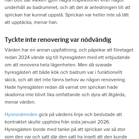
underhåll av badrummet, och att det är anledningen till att
sprickan har kunnat uppstå. Sprickan var heller inte så lätt
att upptäcka, menar han.
Tyckte inte renovering var nödvändig
Värden har en annan uppfattning, och påpekar att företaget
redan 2024 vände sig till hyresgästen med ett erbjudande
om att renovera hela lägenheten. Men då svarade
hyresgästen att både kök och badrum var i funktionellt
skick, och att det inte fanns behov av någon renovering.
Hade hyresgästen redan då varnat om sprickan hade
skadorna inte blivit lika omfattande och dyra att åtgärda,
menar värden.
Hyresnämnden
gick på värdens linje och beslutade att
kontraktet skulle upphöra från sista januari 2026.
Hyresgästen borde med tanke på att sprickan var så stor
som den var och satt där den satt ha insett att den kunde