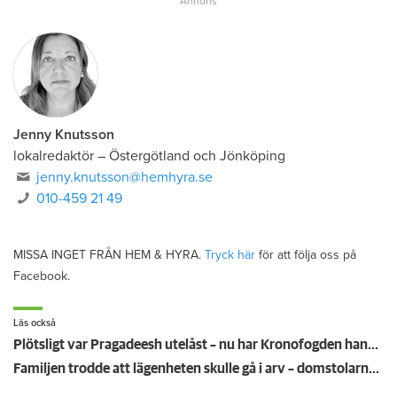
Jenny Knutsson
lokalredaktör
–
Östergötland och Jönköping
jenny.knutsson@hemhyra.se
010-459 21 49
MISSA INGET FRÅN HEM & HYRA.
Tryck här
för att följa oss på
Facebook.
Läs också
Plötsligt var Pragadeesh utelåst – nu har Kronofogden hans möbler
Familjen trodde att lägenheten skulle gå i arv – domstolarna sa nej