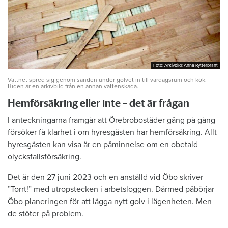
Foto: Arkivbild: Anna Rytterbrant
Foto: Arkivbild: Anna Rytterbrant
Vattnet spred sig genom sanden under golvet in till vardagsrum och kök.
Biden är en arkivbild från en annan vattenskada.
Hemförsäkring eller inte – det är frågan
I anteckningarna framgår att Örebrobostäder gång på gång
försöker få klarhet i om hyresgästen har hemförsäkring. Allt
hyresgästen kan visa är en påminnelse om en obetald
olycksfallsförsäkring.
Det är den 27 juni 2023 och en anställd vid Öbo skriver
”Torrt!” med utropstecken i arbetsloggen. Därmed påbörjar
Öbo planeringen för att lägga nytt golv i lägenheten. Men
de stöter på problem.