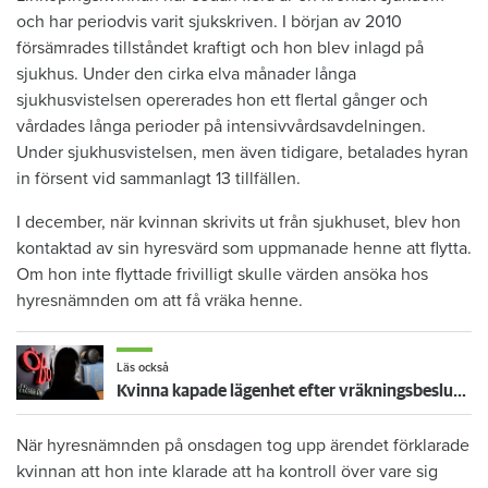
och har periodvis varit sjukskriven. I början av 2010
försämrades tillståndet kraftigt och hon blev inlagd på
sjukhus. Under den cirka elva månader långa
sjukhusvistelsen opererades hon ett flertal gånger och
vårdades långa perioder på intensivvårdsavdelningen.
Under sjukhusvistelsen, men även tidigare, betalades hyran
in försent vid sammanlagt 13 tillfällen.
I december, när kvinnan skrivits ut från sjukhuset, blev hon
kontaktad av sin hyresvärd som uppmanade henne att flytta.
Om hon inte flyttade frivilligt skulle värden ansöka hos
hyresnämnden om att få vräka henne.
Läs också
Kvinna kapade lägenhet efter vräkningsbeslut – får betala 50 000
När hyresnämnden på onsdagen tog upp ärendet förklarade
kvinnan att hon inte klarade att ha kontroll över vare sig