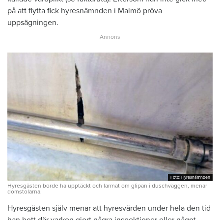
på att flytta fick hyresnämnden i Malmö pröva
uppsägningen.
Foto: Hyresnämnden
Foto: Hyresnämnden
Hyresgästen borde ha upptäckt och larmat om glipan i duschväggen, menar
domstolarna.
Hyresgästen själv menar att hyresvärden under hela den tid
han bott där varken gjort några inspektioner eller något