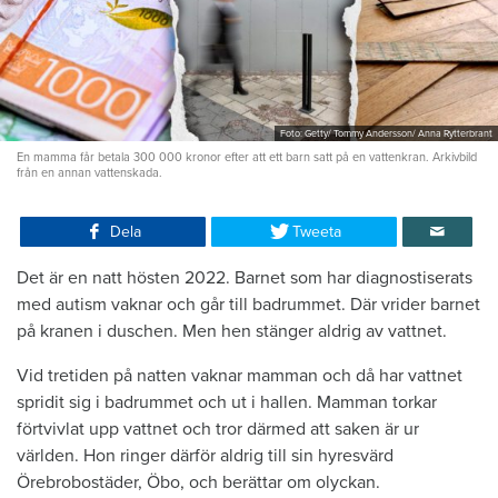
Foto: Getty/ Tommy Andersson/ Anna Rytterbrant
En mamma får betala 300 000 kronor efter att ett barn satt på en vattenkran. Arkivbild
från en annan vattenskada.
Dela
Tweeta
Det är en natt hösten 2022. Barnet som har diagnostiserats
med autism vaknar och går till badrummet. Där vrider barnet
på kranen i duschen. Men hen stänger aldrig av vattnet.
Vid tretiden på natten vaknar mamman och då har vattnet
spridit sig i badrummet och ut i hallen. Mamman torkar
förtvivlat upp vattnet och tror därmed att saken är ur
världen. Hon ringer därför aldrig till sin hyresvärd
Örebrobostäder, Öbo, och berättar om olyckan.