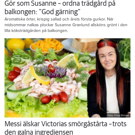
Gör som Susanne – ordna trädgård på
balkongen: ”God gärning”
Aromatiska örter, krispig sallad och årets första gurkor. När
midsommar nalkas plockar Susanne Granlund allsköns grönt i den
lilla köksträdgården på balkongen.
Foto: Frida Ekman
Messi älskar Victorias smörgåstårta – trots
den galna ingrediensen