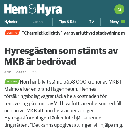
Meny
Nyheter
Lokalt
Tips & Råd
TV
”Charmigt kollektiv” var svartuthyrd stadsvåning me
JUST NU
Hyresgästen som stämts av
MKB är bedrövad
8 APRIL 2009
KL 10:09
​Hon har blivit stämd på 58 000 kronor av MKB i
MALMÖ
Malmö efter en brand i lägenheten. Hennes
försäkringsbolag vägrar täcka hela kostnaden för
renovering på grund av VLU, valfritt lägenhetsunderhåll,
och nu vill MKB att hon betalar personligen.
Hyresgästföreningen tänker inte hjälpa henne i
tingsrätten. ”Det känns uppgivet att ingen vill hjälpa mig,