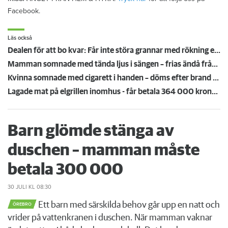
Facebook.
Läs också
Dealen för att bo kvar: Får inte störa grannar med rökning eller utsätta dem för brandfara
Mamman somnade med tända ljus i sängen – frias ändå från branden: ”Miss av åklagaren”
Kvinna somnade med cigarett i handen – döms efter brand i hyresrätten
Lagade mat på elgrillen inomhus - får betala 364 000 kronor i skadestånd
Barn glömde stänga av
duschen – mamman måste
betala 300 000
30 JULI
KL 08:30
Ett barn med särskilda behov går upp en natt och
ÖREBRO
vrider på vattenkranen i duschen. När mamman vaknar