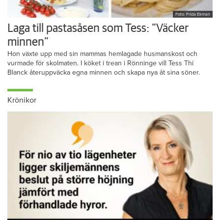
Foto: Frida Ekman
Laga till pastasåsen som Tess: ”Väcker
minnen”
Hon växte upp med sin mammas hemlagade husmanskost och
vurmade för skolmaten. I köket i trean i Rönninge vill Tess Thi
Blanck återuppväcka egna minnen och skapa nya åt sina söner.
Krönikor