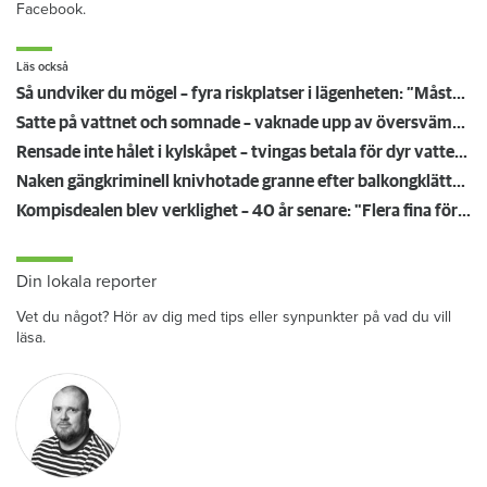
Facebook.
Läs också
Så undviker du mögel – fyra riskplatser i lägenheten: ”Måste städa bort”
Satte på vattnet och somnade – vaknade upp av översvämning hos grannen
Rensade inte hålet i kylskåpet – tvingas betala för dyr vattenskada
Naken gängkriminell knivhotade granne efter balkongklättring
Kompisdealen blev verklighet – 40 år senare: "Flera fina fördelar med att dela bostad"
Din lokala reporter
Vet du något? Hör av dig med tips eller synpunkter på vad du vill
läsa.