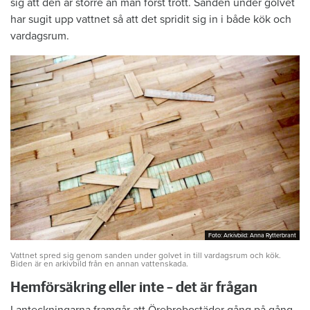
sig att den är större än man först trott. Sanden under golvet
har sugit upp vattnet så att det spridit sig in i både kök och
vardagsrum.
Foto: Arkivbild: Anna Rytterbrant
Foto: Arkivbild: Anna Rytterbrant
Vattnet spred sig genom sanden under golvet in till vardagsrum och kök.
Biden är en arkivbild från en annan vattenskada.
Hemförsäkring eller inte – det är frågan
I anteckningarna framgår att Örebrobostäder gång på gång