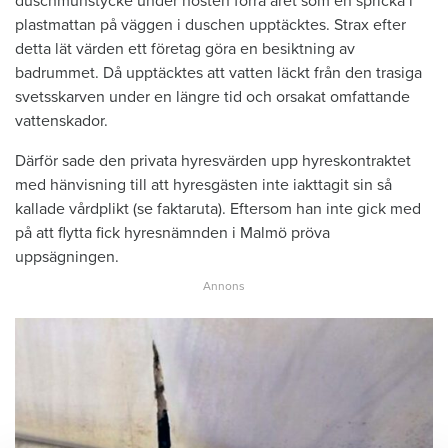
duschmunstycke under hösten förra året som en spricka i
plastmattan på väggen i duschen upptäcktes. Strax efter
detta lät värden ett företag göra en besiktning av
badrummet. Då upptäcktes att vatten läckt från den trasiga
svetsskarven under en längre tid och orsakat omfattande
vattenskador.
Därför sade den privata hyresvärden upp hyreskontraktet
med hänvisning till att hyresgästen inte iakttagit sin så
kallade vårdplikt (se faktaruta). Eftersom han inte gick med
på att flytta fick hyresnämnden i Malmö pröva
uppsägningen.