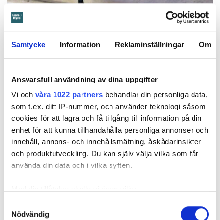
Samtycke
Information
Reklaminställningar
Om
Foto: Hyresnämnden
Foto: Hyresnämnden
Hyresgästen borde ha upptäckt och larmat om glipan i duschväggen, menar
domstolarna.
Ansvarsfull användning av dina uppgifter
Hyresgästen själv menar att hyresvärden under hela den tid
Vi och
våra 1022 partners
behandlar din personliga data,
han bott där varken gjort några inspektioner eller något
som t.ex. ditt IP-nummer, och använder teknologi såsom
underhåll av badrummet, och att det är anledningen till att
cookies för att lagra och få tillgång till information på din
sprickan har kunnat uppstå. Sprickan var heller inte så lätt
enhet för att kunna tillhandahålla personliga annonser och
att upptäcka, menar han.
innehåll, annons- och innehållsmätning, åskådarinsikter
och produktutveckling. Du kan själv välja vilka som får
använda din data och i vilka syften.
Tyckte inte renovering var nödvändig
Värden har en annan uppfattning, och påpekar att företaget
Med din tillåtelse skulle vi även vilja:
redan 2024 vände sig till hyresgästen med ett erbjudande
Samla in information om din geografiska plats
Samtyckesval
om att renovera hela lägenheten. Men då svarade
Nödvändig
som kan ha en noggrannhet på upp till flera meter
hyresgästen att både kök och badrum var i funktionellt