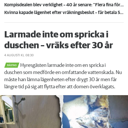
Kompisdealen blev verklighet – 40 år senare: "Flera fina fördelar med att dela bostad"
Kvinna kapade lägenhet efter vräkningsbeslut – får betala 50 000
Larmade inte om spricka i
duschen – vräks efter 30 år
4 AUGUSTI
KL 08:30
Hyresgästen larmade inte om en spricka i
BÅSTAD
duschen som medförde en omfattande vattenskada. Nu
måste han lämna lägenheten efter drygt 30 år men får
längre tid på sig att flytta efter att domen överklagats.