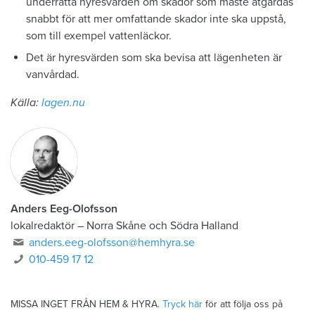
underrätta hyresvärden om skador som måste åtgärdas
snabbt för att mer omfattande skador inte ska uppstå,
som till exempel vattenläckor.
Det är hyresvärden som ska bevisa att lägenheten är
vanvårdad.
Källa:
lagen.nu
Anders Eeg-Olofsson
lokalredaktör
–
Norra Skåne och Södra Halland
anders.eeg-olofsson@hemhyra.se
010-459 17 12
MISSA INGET FRÅN HEM & HYRA.
Tryck här
för att följa oss på