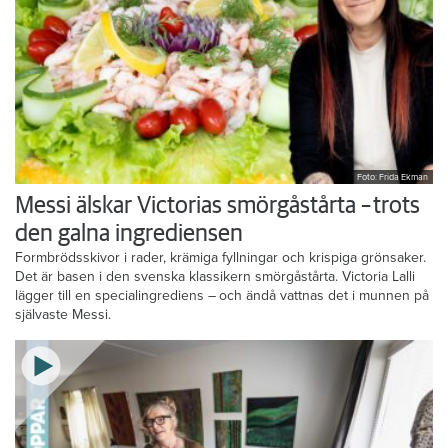
Foto: Frida Ekman
Messi älskar Victorias smörgåstårta – trots
den galna ingrediensen
Formbrödsskivor i rader, krämiga fyllningar och krispiga grönsaker.
Det är basen i den svenska klassikern smörgåstårta. Victoria Lalli
lägger till en specialingrediens – och ändå vattnas det i munnen på
självaste Messi.