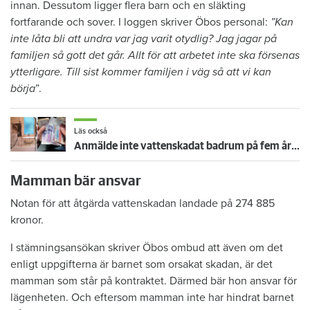
innan. Dessutom ligger flera barn och en släkting
fortfarande och sover. I loggen skriver Öbos personal:
”Kan
inte låta bli att undra var jag varit otydlig? Jag jagar på
familjen så gott det går. Allt för att arbetet inte ska försenas
ytterligare. Till sist kommer familjen i väg så att vi kan
börja
”.
Läs också
Anmälde inte vattenskadat badrum på fem år – krävs på 125 000 kronor
Mamman bär ansvar
Notan för att åtgärda vattenskadan landade på 274 885
kronor.
I stämningsansökan skriver Öbos ombud att även om det
enligt uppgifterna är barnet som orsakat skadan, är det
mamman som står på kontraktet. Därmed bär hon ansvar för
lägenheten. Och eftersom mamman inte har hindrat barnet