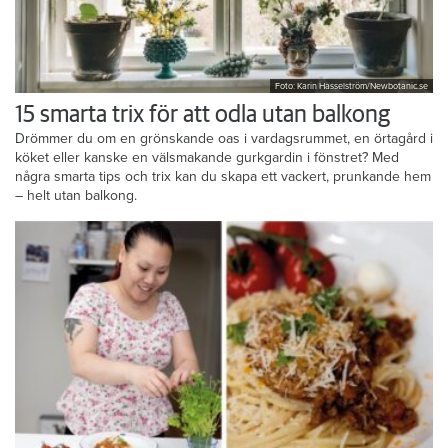
Foto: Karin Hasselström/Newbotanic.se
15 smarta trix för att odla utan balkong
Drömmer du om en grönskande oas i vardagsrummet, en örtagård i
köket eller kanske en välsmakande gurkgardin i fönstret? Med
några smarta tips och trix kan du skapa ett vackert, prunkande hem
– helt utan balkong.