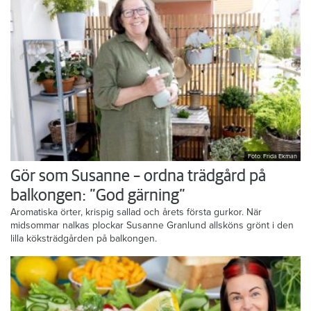
Foto: Frida Ekman
Gör som Susanne – ordna trädgård på
balkongen: ”God gärning”
Aromatiska örter, krispig sallad och årets första gurkor. När
midsommar nalkas plockar Susanne Granlund allsköns grönt i den
lilla köksträdgården på balkongen.