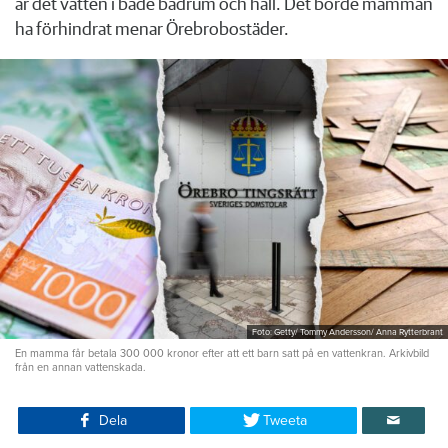
är det vatten i både badrum och hall. Det borde mamman
ha förhindrat menar Örebrobostäder.
Foto: Getty/ Tommy Andersson/ Anna Rytterbrant
En mamma får betala 300 000 kronor efter att ett barn satt på en vattenkran. Arkivbild
från en annan vattenskada.
Dela
Tweeta