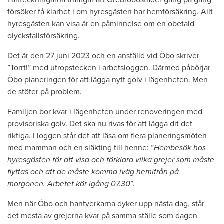
försöker få klarhet i om hyresgästen har hemförsäkring. Allt
hyresgästen kan visa är en påminnelse om en obetald
olycksfallsförsäkring.
Det är den 27 juni 2023 och en anställd vid Öbo skriver
”Torrt!” med utropstecken i arbetsloggen. Därmed påbörjar
Öbo planeringen för att lägga nytt golv i lägenheten. Men
de stöter på problem.
Familjen bor kvar i lägenheten under renoveringen med
provisoriska golv. Det ska nu rivas för att lägga dit det
riktiga. I loggen står det att läsa om flera planeringsmöten
med mamman och en släkting till henne: ”
Hembesök hos
hyresgästen för att visa och förklara vilka grejer som måste
flyttas och att de måste komma iväg hemifrån på
morgonen. Arbetet kör igång 07.30
”.
Men när Öbo och hantverkarna dyker upp nästa dag, står
det mesta av grejerna kvar på samma ställe som dagen