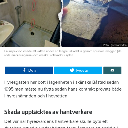
Foto: Hyresnämnden
En inspektion visade att vatten under en längre tid läckt in genom sprickor i väggen (de
röda markeringarna) och orsakat rötskador i syllen.
Dela
Tweeta
Hyresgästen har bott i lägenheten i skånska Båstad sedan
1995 men måste nu flytta sedan hans kontrakt prövats både
i hyresnämnden och i hovrätten.
Skada upptäcktes av hantverkare
Det var när hyresvärdens hantverkare skulle byta ett