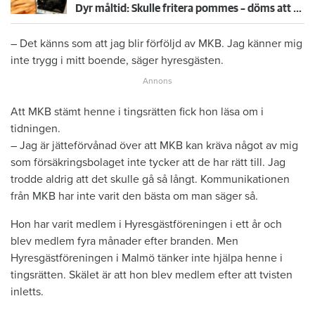
Dyr måltid: Skulle fritera pommes – döms att betala 223 419 kronor för köksbrand
– Det känns som att jag blir förföljd av MKB. Jag känner mig
inte trygg i mitt boende, säger hyresgästen.
Att MKB stämt henne i tingsrätten fick hon läsa om i
tidningen.
– Jag är jätteförvånad över att MKB kan kräva något av mig
som försäkringsbolaget inte tycker att de har rätt till. Jag
trodde aldrig att det skulle gå så långt. Kommunikationen
från MKB har inte varit den bästa om man säger så.
Hon har varit medlem i Hyresgästföreningen i ett år och
blev medlem fyra månader efter branden. Men
Hyresgästföreningen i Malmö tänker inte hjälpa henne i
tingsrätten. Skälet är att hon blev medlem efter att tvisten
inletts.