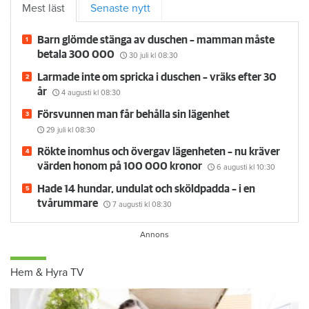
Mest läst
Senaste nytt
Barn glömde stänga av duschen – mamman måste
betala 300 000
30 juli
kl 08:30
Larmade inte om spricka i duschen – vräks efter 30
år
4 augusti
kl 08:30
Försvunnen man får behålla sin lägenhet
29 juli
kl 08:30
Rökte inomhus och övergav lägenheten – nu kräver
värden honom på 100 000 kronor
6 augusti
kl 10:30
Hade 14 hundar, undulat och sköldpadda – i en
tvårummare
7 augusti
kl 08:30
Hem & Hyra TV