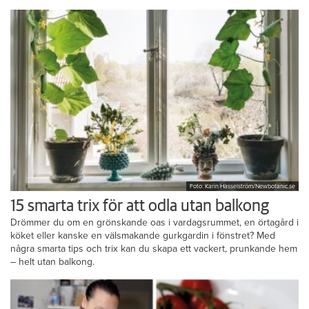
Foto: Karin Hasselström/Newbotanic.se
15 smarta trix för att odla utan balkong
Drömmer du om en grönskande oas i vardagsrummet, en örtagård i
köket eller kanske en välsmakande gurkgardin i fönstret? Med
några smarta tips och trix kan du skapa ett vackert, prunkande hem
– helt utan balkong.