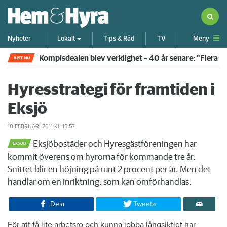
Meny
Nyheter
Lokalt
Tips & Råd
TV
Kompisdealen blev verklighet – 40 år senare: "Flera f
JUST NU
Hyresstrategi för framtiden i
Eksjö
10 FEBRUARI 2011
KL 15:57
Eksjöbostäder och Hyresgästföreningen har
EKSJÖ
kommit överens om hyrorna för kommande tre år.
Snittet blir en höjning på runt 2 procent per år. Men det
handlar om en inriktning, som kan omförhandlas.
Dela
Tweeta
För att få lite arbetsro och kunna jobba långsiktigt har