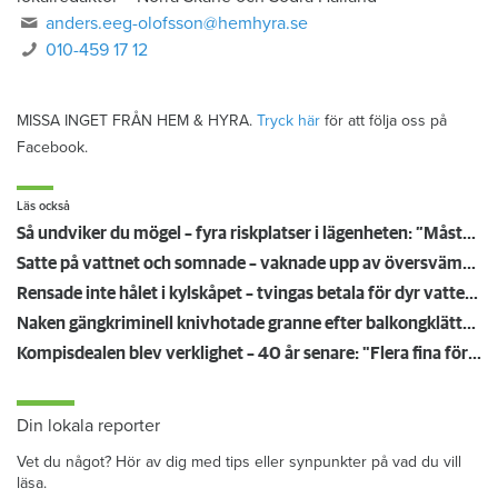
anders.eeg-olofsson@hemhyra.se
010-459 17 12
MISSA INGET FRÅN HEM & HYRA.
Tryck här
för att följa oss på
Facebook.
Läs också
Så undviker du mögel – fyra riskplatser i lägenheten: ”Måste städa bort”
Satte på vattnet och somnade – vaknade upp av översvämning hos grannen
Rensade inte hålet i kylskåpet – tvingas betala för dyr vattenskada
Naken gängkriminell knivhotade granne efter balkongklättring
Kompisdealen blev verklighet – 40 år senare: "Flera fina fördelar med att dela bostad"
Din lokala reporter
Vet du något? Hör av dig med tips eller synpunkter på vad du vill
läsa.