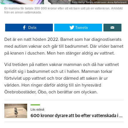
Foto: Getty/ Tommy Andersson/ Anna Rytterbrant
En mamma får betala 300 000 kronor efter att ett barn satt på en vattenkran. Arkivbild
från en annan vattenskada.
Dela
Tweeta
Det är en natt hösten 2022. Barnet som har diagnostiserats
med autism vaknar och går till badrummet. Där vrider barnet
på kranen i duschen. Men hen stänger aldrig av vattnet.
Vid tretiden på natten vaknar mamman och då har vattnet
spridit sig i badrummet och ut i hallen. Mamman torkar
förtvivlat upp vattnet och tror därmed att saken är ur
världen. Hon ringer därför aldrig till sin hyresvärd
Örebrobostäder, Öbo, och berättar om olyckan.
Läs också
600 kronor dyrare att bo efter vattenskada i Varberg