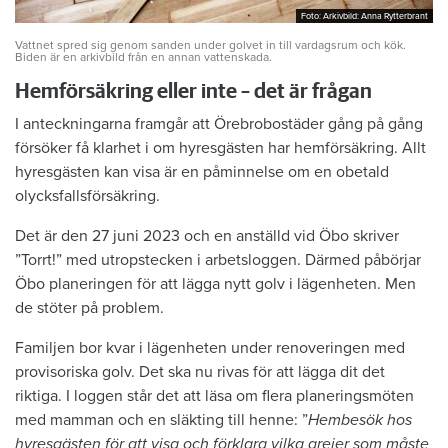
Foto: Arkivbild: Anna Rytterbrant
Foto: Arkivbild: Anna Rytterbrant
Vattnet spred sig genom sanden under golvet in till vardagsrum och kök.
Biden är en arkivbild från en annan vattenskada.
Hemförsäkring eller inte – det är frågan
I anteckningarna framgår att Örebrobostäder gång på gång
försöker få klarhet i om hyresgästen har hemförsäkring. Allt
hyresgästen kan visa är en påminnelse om en obetald
olycksfallsförsäkring.
Det är den 27 juni 2023 och en anställd vid Öbo skriver
”Torrt!” med utropstecken i arbetsloggen. Därmed påbörjar
Öbo planeringen för att lägga nytt golv i lägenheten. Men
de stöter på problem.
Familjen bor kvar i lägenheten under renoveringen med
provisoriska golv. Det ska nu rivas för att lägga dit det
riktiga. I loggen står det att läsa om flera planeringsmöten
med mamman och en släkting till henne: ”
Hembesök hos
hyresgästen för att visa och förklara vilka grejer som måste