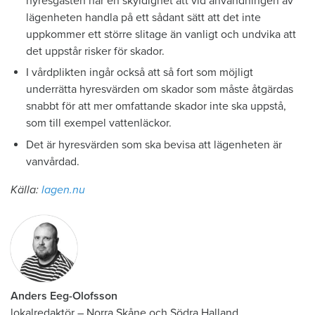
hyresgästen har en skyldighet att vid användningen av
lägenheten handla på ett sådant sätt att det inte
uppkommer ett större slitage än vanligt och undvika att
det uppstår risker för skador.
I vårdplikten ingår också att så fort som möjligt
underrätta hyresvärden om skador som måste åtgärdas
snabbt för att mer omfattande skador inte ska uppstå,
som till exempel vattenläckor.
Det är hyresvärden som ska bevisa att lägenheten är
vanvårdad.
Källa:
lagen.nu
Anders Eeg-Olofsson
lokalredaktör
–
Norra Skåne och Södra Halland