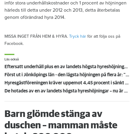
inför stora underhållskostnader och 1 procent av höjningen
härleds till detta under 2012 och 2013, detta återbetalas
genom oförändrad hyra 2014.
MISSA INGET FRÅN HEM & HYRA.
Tryck här
för att följa oss på
Facebook.
Läs också
Eftersatt underhåll plus en av landets högsta hyreshöjningar – hyresgäster får ta smällen för miljonförlusterna
Först ut i Jönköpings län - den lägsta höjningen på flera år: "Vi är på väg neråt nu"
Hyresgästföreningen kräver uppemot 4,45 procent i sänkt hyra: "Gränsen är nådd"
De hotades av en av landets högsta hyreshöjningar – nu är hyrorna klara
Barn glömde stänga av
duschen – mamman måste