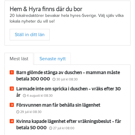
Hem & Hyra finns där du bor
20 lokalredaktörer bevakar hela hyres-Sverige. Välj själv vilka
lokala nyheter du vill se!
Ställ in ditt län
Mest läst
Senaste nytt
Barn glömde stänga av duschen – mamman måste
betala 300 000
30 juli
kl 08:30
Larmade inte om spricka i duschen – vräks efter 30
år
4 augusti
kl 08:30
Försvunnen man får behålla sin lägenhet
29 juli
kl 08:30
Kvinna kapade lägenhet efter vräkningsbeslut – får
betala 50 000
27 juli
kl 08:00