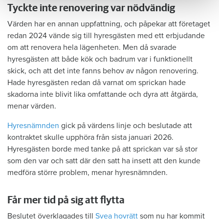
Tyckte inte renovering var nödvändig
Värden har en annan uppfattning, och påpekar att företaget
redan 2024 vände sig till hyresgästen med ett erbjudande
om att renovera hela lägenheten. Men då svarade
hyresgästen att både kök och badrum var i funktionellt
skick, och att det inte fanns behov av någon renovering.
Hade hyresgästen redan då varnat om sprickan hade
skadorna inte blivit lika omfattande och dyra att åtgärda,
menar värden.
Hyresnämnden
gick på värdens linje och beslutade att
kontraktet skulle upphöra från sista januari 2026.
Hyresgästen borde med tanke på att sprickan var så stor
som den var och satt där den satt ha insett att den kunde
medföra större problem, menar hyresnämnden.
Får mer tid på sig att flytta
Beslutet överklagades till
Svea hovrätt
som nu har kommit