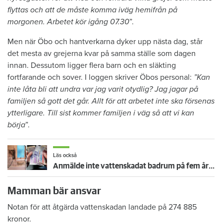
flyttas och att de måste komma iväg hemifrån på
morgonen. Arbetet kör igång 07.30
”.
Men när Öbo och hantverkarna dyker upp nästa dag, står
det mesta av grejerna kvar på samma ställe som dagen
innan. Dessutom ligger flera barn och en släkting
fortfarande och sover. I loggen skriver Öbos personal:
”Kan
inte låta bli att undra var jag varit otydlig? Jag jagar på
familjen så gott det går. Allt för att arbetet inte ska försenas
ytterligare. Till sist kommer familjen i väg så att vi kan
börja
”.
Läs också
Anmälde inte vattenskadat badrum på fem år – krävs på 125 000 kronor
Mamman bär ansvar
Notan för att åtgärda vattenskadan landade på 274 885
kronor.