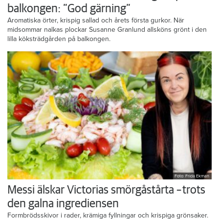
balkongen: ”God gärning”
Aromatiska örter, krispig sallad och årets första gurkor. När
midsommar nalkas plockar Susanne Granlund allsköns grönt i den
lilla köksträdgården på balkongen.
Foto: Frida Ekman
Messi älskar Victorias smörgåstårta – trots
den galna ingrediensen
Formbrödsskivor i rader, krämiga fyllningar och krispiga grönsaker.