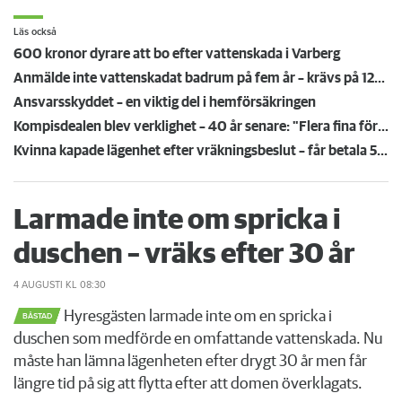
Läs också
600 kronor dyrare att bo efter vattenskada i Varberg
Anmälde inte vattenskadat badrum på fem år – krävs på 125 000 kronor
Ansvarsskyddet – en viktig del i hemförsäkringen
Kompisdealen blev verklighet – 40 år senare: "Flera fina fördelar med att dela bostad"
Kvinna kapade lägenhet efter vräkningsbeslut – får betala 50 000
Larmade inte om spricka i
duschen – vräks efter 30 år
4 AUGUSTI
KL 08:30
Hyresgästen larmade inte om en spricka i
BÅSTAD
duschen som medförde en omfattande vattenskada. Nu
måste han lämna lägenheten efter drygt 30 år men får
längre tid på sig att flytta efter att domen överklagats.