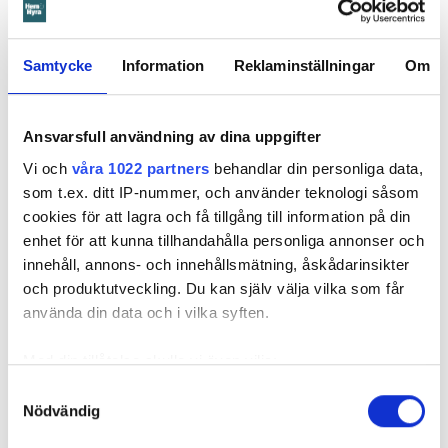
i hyresnämnden och i hovrätten.
Samtycke
Information
Reklaminställningar
Om
Skada upptäcktes av hantverkare
Det var när hyresvärdens hantverkare skulle byta ett
duschmunstycke under hösten förra året som en spricka i
Ansvarsfull användning av dina uppgifter
plastmattan på väggen i duschen upptäcktes. Strax efter
Vi och
våra 1022 partners
behandlar din personliga data,
detta lät värden ett företag göra en besiktning av
som t.ex. ditt IP-nummer, och använder teknologi såsom
badrummet. Då upptäcktes att vatten läckt från den trasiga
cookies för att lagra och få tillgång till information på din
svetsskarven under en längre tid och orsakat omfattande
enhet för att kunna tillhandahålla personliga annonser och
vattenskador.
innehåll, annons- och innehållsmätning, åskådarinsikter
Därför sade den privata hyresvärden upp hyreskontraktet
och produktutveckling. Du kan själv välja vilka som får
med hänvisning till att hyresgästen inte iakttagit sin så
använda din data och i vilka syften.
kallade vårdplikt (se faktaruta). Eftersom han inte gick med
på att flytta fick hyresnämnden i Malmö pröva
Med din tillåtelse skulle vi även vilja:
uppsägningen.
Samla in information om din geografiska plats
Samtyckesval
Nödvändig
som kan ha en noggrannhet på upp till flera meter
Identifiera din enhet genom att aktivt skanna den