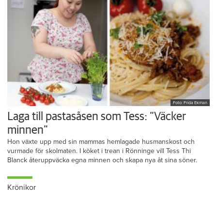
Foto: Frida Ekman
Laga till pastasåsen som Tess: ”Väcker
minnen”
Hon växte upp med sin mammas hemlagade husmanskost och
vurmade för skolmaten. I köket i trean i Rönninge vill Tess Thi
Blanck återuppväcka egna minnen och skapa nya åt sina söner.
Krönikor