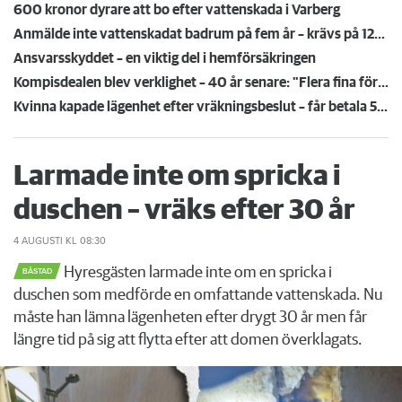
600 kronor dyrare att bo efter vattenskada i Varberg
Anmälde inte vattenskadat badrum på fem år – krävs på 125 000 kronor
Ansvarsskyddet – en viktig del i hemförsäkringen
Kompisdealen blev verklighet – 40 år senare: "Flera fina fördelar med att dela bostad"
Kvinna kapade lägenhet efter vräkningsbeslut – får betala 50 000
Larmade inte om spricka i
duschen – vräks efter 30 år
4 AUGUSTI
KL 08:30
Hyresgästen larmade inte om en spricka i
BÅSTAD
duschen som medförde en omfattande vattenskada. Nu
måste han lämna lägenheten efter drygt 30 år men får
längre tid på sig att flytta efter att domen överklagats.