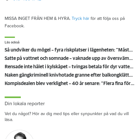
MISSA INGET FRÅN HEM & HYRA.
Tryck här
för att följa oss på
Facebook.
Läs också
Så undviker du mögel – fyra riskplatser i lägenheten: ”Måste städa bort”
Satte på vattnet och somnade – vaknade upp av översvämning hos grannen
Rensade inte hålet i kylskåpet – tvingas betala för dyr vattenskada
Naken gängkriminell knivhotade granne efter balkongklättring
Kompisdealen blev verklighet – 40 år senare: "Flera fina fördelar med att dela bostad"
Din lokala reporter
Vet du något? Hör av dig med tips eller synpunkter på vad du vill
läsa.