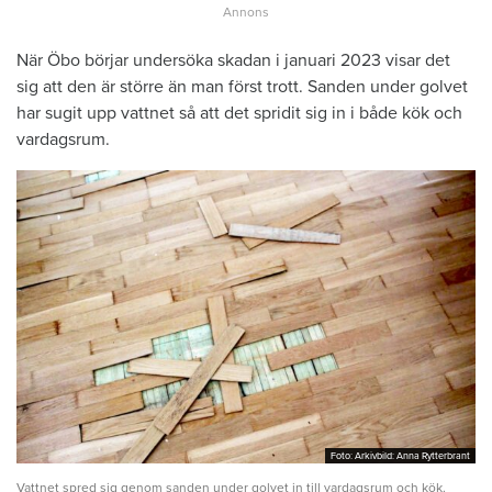
När Öbo börjar undersöka skadan i januari 2023 visar det
sig att den är större än man först trott. Sanden under golvet
har sugit upp vattnet så att det spridit sig in i både kök och
vardagsrum.
Foto: Arkivbild: Anna Rytterbrant
Foto: Arkivbild: Anna Rytterbrant
Vattnet spred sig genom sanden under golvet in till vardagsrum och kök.