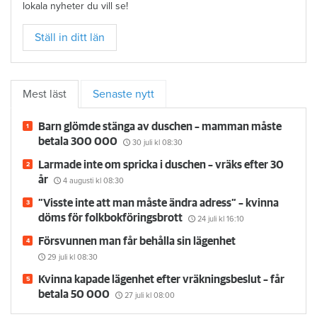
lokala nyheter du vill se!
Ställ in ditt län
Mest läst
Senaste nytt
Barn glömde stänga av duschen – mamman måste
betala 300 000
30 juli
kl 08:30
Larmade inte om spricka i duschen – vräks efter 30
år
4 augusti
kl 08:30
”Visste inte att man måste ändra adress” – kvinna
döms för folkbokföringsbrott
24 juli
kl 16:10
Försvunnen man får behålla sin lägenhet
29 juli
kl 08:30
Kvinna kapade lägenhet efter vräkningsbeslut – får
betala 50 000
27 juli
kl 08:00