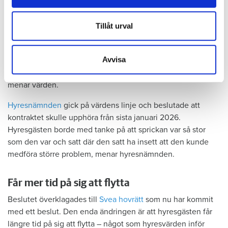
information från din enhet till de sociala medier och
redan 2024 vände sig till hyresgästen med ett erbjudande
annons- och analysföretag som vi samarbetar med.
om att renovera hela lägenheten. Men då svarade
Dessa kan i sin tur kombinera informationen med annan
Tillåt urval
hyresgästen att både kök och badrum var i funktionellt
information som du har tillhandahållit eller som de har
skick, och att det inte fanns behov av någon renovering.
samlat in när du har använt deras tjänster.
Avvisa
Hade hyresgästen redan då varnat om sprickan hade
skadorna inte blivit lika omfattande och dyra att åtgärda,
menar värden.
Hyresnämnden
gick på värdens linje och beslutade att
kontraktet skulle upphöra från sista januari 2026.
Hyresgästen borde med tanke på att sprickan var så stor
som den var och satt där den satt ha insett att den kunde
medföra större problem, menar hyresnämnden.
Får mer tid på sig att flytta
Beslutet överklagades till
Svea hovrätt
som nu har kommit
med ett beslut. Den enda ändringen är att hyresgästen får
längre tid på sig att flytta – något som hyresvärden inför