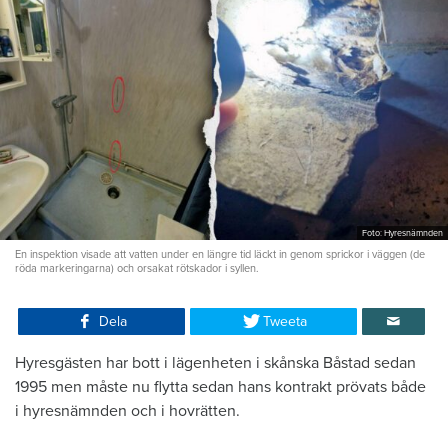
Foto: Hyresnämnden
En inspektion visade att vatten under en längre tid läckt in genom sprickor i väggen (de
röda markeringarna) och orsakat rötskador i syllen.
Dela
Tweeta
Hyresgästen har bott i lägenheten i skånska Båstad sedan
1995 men måste nu flytta sedan hans kontrakt prövats både
i hyresnämnden och i hovrätten.