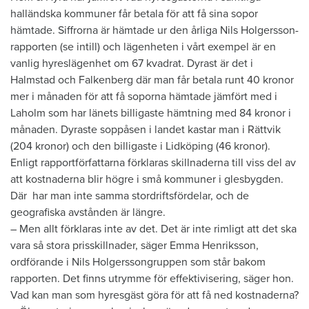
halländska kommuner får betala för att få sina sopor
hämtade. Siffrorna är hämtade ur den årliga Nils Holgersson-
rapporten (se intill) och lägenheten i vårt exempel är en
vanlig hyreslägenhet om 67 kvadrat. Dyrast är det i
Halmstad och Falkenberg där man får betala runt 40 kronor
mer i månaden för att få soporna hämtade jämfört med i
Laholm som har länets billigaste hämtning med 84 kronor i
månaden. Dyraste soppåsen i landet kastar man i Rättvik
(204 kronor) och den billigaste i Lidköping (46 kronor).
Enligt rapportförfattarna förklaras skillnaderna till viss del av
att kostnaderna blir högre i små kommuner i glesbygden.
Där har man inte samma stordriftsfördelar, och de
geografiska avstånden är längre.
– Men allt förklaras inte av det. Det är inte rimligt att det ska
vara så stora prisskillnader, säger Emma Henriksson,
ordförande i Nils Holgerssongruppen som står bakom
rapporten. Det finns utrymme för effektivisering, säger hon.
Vad kan man som hyresgäst göra för att få ned kostnaderna?