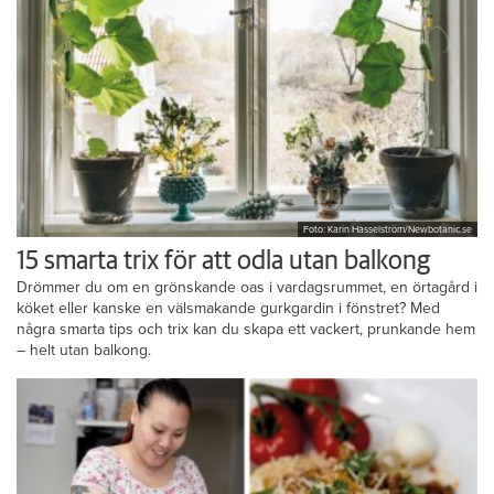
Foto: Karin Hasselström/Newbotanic.se
15 smarta trix för att odla utan balkong
Drömmer du om en grönskande oas i vardagsrummet, en örtagård i
köket eller kanske en välsmakande gurkgardin i fönstret? Med
några smarta tips och trix kan du skapa ett vackert, prunkande hem
– helt utan balkong.