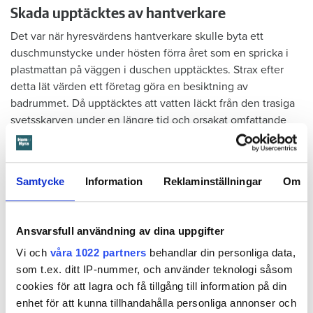
Skada upptäcktes av hantverkare
Det var när hyresvärdens hantverkare skulle byta ett
duschmunstycke under hösten förra året som en spricka i
plastmattan på väggen i duschen upptäcktes. Strax efter
detta lät värden ett företag göra en besiktning av
badrummet. Då upptäcktes att vatten läckt från den trasiga
svetsskarven under en längre tid och orsakat omfattande
vattenskador.
Därför sade den privata hyresvärden upp hyreskontraktet
med hänvisning till att hyresgästen inte iakttagit sin så
Samtycke
Information
Reklaminställningar
Om
kallade vårdplikt (se faktaruta). Eftersom han inte gick med
på att flytta fick hyresnämnden i Malmö pröva
Ansvarsfull användning av dina uppgifter
uppsägningen.
Vi och
våra 1022 partners
behandlar din personliga data,
som t.ex. ditt IP-nummer, och använder teknologi såsom
cookies för att lagra och få tillgång till information på din
enhet för att kunna tillhandahålla personliga annonser och