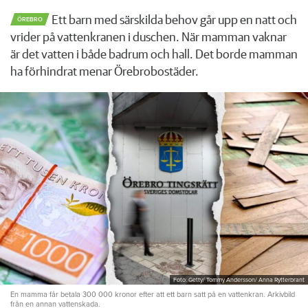
Ett barn med särskilda behov går upp en natt och
ÖREBRO
vrider på vattenkranen i duschen. När mamman vaknar
är det vatten i både badrum och hall. Det borde mamman
ha förhindrat menar Örebrobostäder.
Foto: Getty/ Tommy Andersson/ Anna Rytterbrant
En mamma får betala 300 000 kronor efter att ett barn satt på en vattenkran. Arkivbild
från en annan vattenskada.