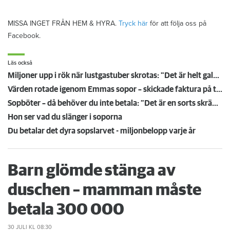
MISSA INGET FRÅN HEM & HYRA.
Tryck här
för att följa oss på
Facebook.
Läs också
Miljoner upp i rök när lustgastuber skrotas: "Det är helt galet - de ligger överallt"
Värden rotade igenom Emmas sopor – skickade faktura på tusen kronor: ”Helt absurt”
Sopböter – då behöver du inte betala: ”Det är en sorts skrämseltaktik”
Hon ser vad du slänger i soporna
Du betalar det dyra sopslarvet - miljonbelopp varje år
Barn glömde stänga av
duschen – mamman måste
betala 300 000
30 JULI
KL 08:30