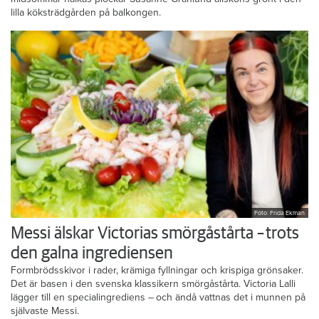
lilla köksträdgården på balkongen.
Foto: Frida Ekman
Messi älskar Victorias smörgåstårta – trots
den galna ingrediensen
Formbrödsskivor i rader, krämiga fyllningar och krispiga grönsaker.
Det är basen i den svenska klassikern smörgåstårta. Victoria Lalli
lägger till en specialingrediens – och ändå vattnas det i munnen på
självaste Messi.