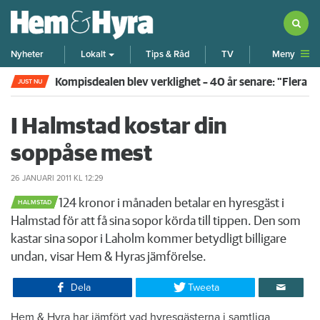
Meny
Nyheter
Lokalt
Tips & Råd
TV
Kompisdealen blev verklighet – 40 år senare: "Flera f
JUST NU
I Halmstad kostar din
soppåse mest
26 JANUARI 2011
KL 12:29
​124 kronor i månaden betalar en hyresgäst i
HALMSTAD
Halmstad för att få sina sopor körda till tippen. Den som
kastar sina sopor i Laholm kommer betydligt billigare
undan, visar Hem & Hyras jämförelse.
Dela
Tweeta
Hem & Hyra har jämfört vad hyresgästerna i samtliga