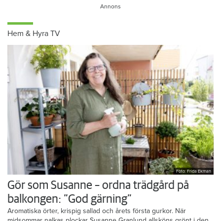
Hem & Hyra TV
Foto: Frida Ekman
Gör som Susanne – ordna trädgård på
balkongen: ”God gärning”
Aromatiska örter, krispig sallad och årets första gurkor. När
midsommar nalkas plockar Susanne Granlund allsköns grönt i den