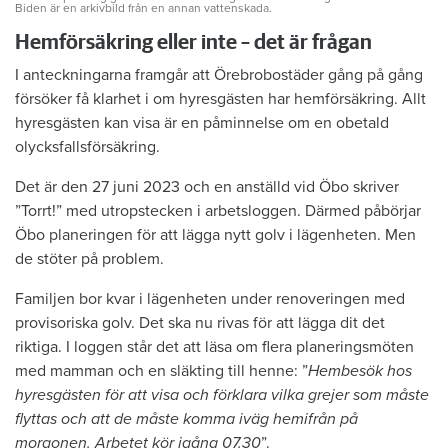
Biden är en arkivbild från en annan vattenskada.
Hemförsäkring eller inte – det är frågan
I anteckningarna framgår att Örebrobostäder gång på gång
försöker få klarhet i om hyresgästen har hemförsäkring. Allt
hyresgästen kan visa är en påminnelse om en obetald
olycksfallsförsäkring.
Det är den 27 juni 2023 och en anställd vid Öbo skriver
”Torrt!” med utropstecken i arbetsloggen. Därmed påbörjar
Öbo planeringen för att lägga nytt golv i lägenheten. Men
de stöter på problem.
Familjen bor kvar i lägenheten under renoveringen med
provisoriska golv. Det ska nu rivas för att lägga dit det
riktiga. I loggen står det att läsa om flera planeringsmöten
med mamman och en släkting till henne: ”
Hembesök hos
hyresgästen för att visa och förklara vilka grejer som måste
flyttas och att de måste komma iväg hemifrån på
morgonen. Arbetet kör igång 07.30
”.