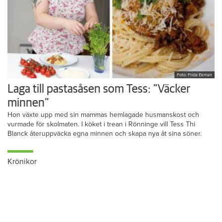
Foto: Frida Ekman
Laga till pastasåsen som Tess: ”Väcker
minnen”
Hon växte upp med sin mammas hemlagade husmanskost och
vurmade för skolmaten. I köket i trean i Rönninge vill Tess Thi
Blanck återuppväcka egna minnen och skapa nya åt sina söner.
Krönikor