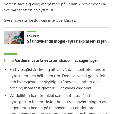
domen sagt sig villig att gå med på. Innan 2 november i år
ska hyresgästen ha flyttat ut.
Svea hovrätts beslut kan inte överklagas.
Läs också
Så undviker du mögel – fyra riskplatser i lägenheten: ”Måste städa bort”
Fakta:
Värden måste få veta om skador – så säger lagen
En hyresgäst är skyldig att väl vårda lägenheten under
hyrestiden och hålla den ren. Den ska vara i gott skick
och hyresgästen är skyldig att ”bevara sundhet och
ordning inom fastigheten”. Det kallas vårdplikt.
Vårdplikten kan förenklat sammanfattas så att
hyresgästen har en skyldighet att vid användningen av
lägenheten handla på ett sådant sätt att det inte
uppkommer ett större slitage än vanligt och undvika att