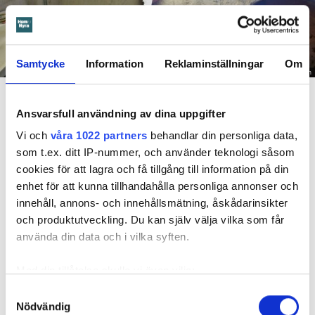
Samtycke
Information
Reklaminställningar
Om
Foto: Hyresnämnden
En inspektion visade att vatten under en längre tid läckt in genom sprickor i väggen (de
röda markeringarna) och orsakat rötskador i syllen.
Ansvarsfull användning av dina uppgifter
Dela
Tweeta
Vi och
våra 1022 partners
behandlar din personliga data,
som t.ex. ditt IP-nummer, och använder teknologi såsom
Hyresgästen har bott i lägenheten i skånska Båstad sedan
cookies för att lagra och få tillgång till information på din
1995 men måste nu flytta sedan hans kontrakt prövats både
enhet för att kunna tillhandahålla personliga annonser och
i hyresnämnden och i hovrätten.
innehåll, annons- och innehållsmätning, åskådarinsikter
och produktutveckling. Du kan själv välja vilka som får
Skada upptäcktes av hantverkare
använda din data och i vilka syften.
Det var när hyresvärdens hantverkare skulle byta ett
Med din tillåtelse skulle vi även vilja:
duschmunstycke under hösten förra året som en spricka i
Samla in information om din geografiska plats
Samtyckesval
plastmattan på väggen i duschen upptäcktes. Strax efter
Nödvändig
som kan ha en noggrannhet på upp till flera meter
detta lät värden ett företag göra en besiktning av