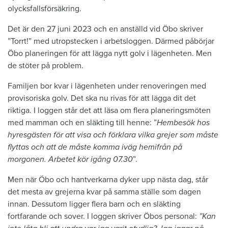
olycksfallsförsäkring.
Det är den 27 juni 2023 och en anställd vid Öbo skriver
”Torrt!” med utropstecken i arbetsloggen. Därmed påbörjar
Öbo planeringen för att lägga nytt golv i lägenheten. Men
de stöter på problem.
Familjen bor kvar i lägenheten under renoveringen med
provisoriska golv. Det ska nu rivas för att lägga dit det
riktiga. I loggen står det att läsa om flera planeringsmöten
med mamman och en släkting till henne: ”
Hembesök hos
hyresgästen för att visa och förklara vilka grejer som måste
flyttas och att de måste komma iväg hemifrån på
morgonen. Arbetet kör igång 07.30
”.
Men när Öbo och hantverkarna dyker upp nästa dag, står
det mesta av grejerna kvar på samma ställe som dagen
innan. Dessutom ligger flera barn och en släkting
fortfarande och sover. I loggen skriver Öbos personal:
”Kan