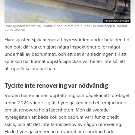
Foto: Hyresnämnden
Foto: Hyresnämnden
Hyresgästen borde ha upptäckt och larmat om glipan i duschväggen, menar
domstolarna.
Hyresgästen själv menar att hyresvärden under hela den tid
han bott där varken gjort några inspektioner eller något
underhåll av badrummet, och att det är anledningen till att
sprickan har kunnat uppstå. Sprickan var heller inte så lätt
att upptäcka, menar han.
Tyckte inte renovering var nödvändig
Värden har en annan uppfattning, och påpekar att företaget
redan 2024 vände sig till hyresgästen med ett erbjudande
om att renovera hela lägenheten. Men då svarade
hyresgästen att både kök och badrum var i funktionellt
skick, och att det inte fanns behov av någon renovering.
Hade hyresgästen redan då varnat om sprickan hade