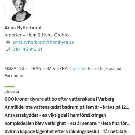
Anna Rytterbrant
reporter
–
Hem & Hyra, Örebro
anna.rytterbrant@hemhyra.se
010- 45 916 01
MISSA INGET FRÅN HEM & HYRA.
Tryck här
för att följa oss på
Facebook.
Läs också
600 kronor dyrare att bo efter vattenskada i Varberg
Anmälde inte vattenskadat badrum på fem år – krävs på 125 000 kronor
Ansvarsskyddet – en viktig del i hemförsäkringen
Kompisdealen blev verklighet – 40 år senare: "Flera fina fördelar med att dela bostad"
Kvinna kapade lägenhet efter vräkningsbeslut – får betala 50 000