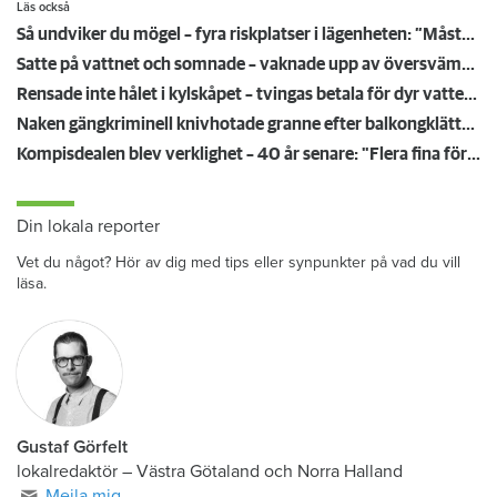
Läs också
Så undviker du mögel – fyra riskplatser i lägenheten: ”Måste städa bort”
Satte på vattnet och somnade – vaknade upp av översvämning hos grannen
Rensade inte hålet i kylskåpet – tvingas betala för dyr vattenskada
Naken gängkriminell knivhotade granne efter balkongklättring
Kompisdealen blev verklighet – 40 år senare: "Flera fina fördelar med att dela bostad"
Din lokala reporter
Vet du något? Hör av dig med tips eller synpunkter på vad du vill
läsa.
Gustaf Görfelt
lokalredaktör
–
Västra Götaland och Norra Halland
Mejla mig