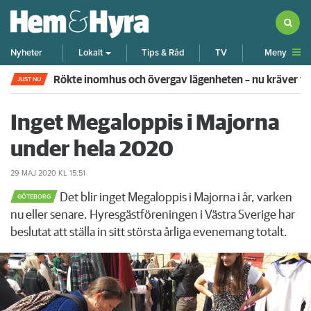
Meny
Nyheter
Lokalt
Tips & Råd
TV
Rökte inomhus och övergav lägenheten – nu kräver 
JUST NU
Inget Megaloppis i Majorna
under hela 2020
29 MAJ 2020
KL 15:51
Det blir inget Megaloppis i Majorna i år, varken
GÖTEBORG
nu eller senare. Hyresgästföreningen i Västra Sverige har
beslutat att ställa in sitt största årliga evenemang totalt.