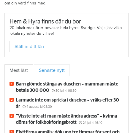
om din värd finns med.
Hem & Hyra finns där du bor
20 lokalredaktörer bevakar hela hyres-Sverige. Välj själv vilka
lokala nyheter du vill se!
Ställ in ditt län
Mest läst
Senaste nytt
Barn glömde stänga av duschen – mamman måste
betala 300 000
30 juli
kl 08:30
Larmade inte om spricka i duschen – vräks efter 30
år
4 augusti
kl 08:30
”Visste inte att man måste ändra adress” – kvinna
döms för folkbokföringsbrott
24 juli
kl 16:10
Flyttfirma anmäls: dök upp tre timmar för sent och