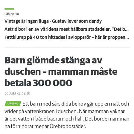
Läs också
Vintage är ingen fluga - Gustav lever som dandy
Astrid bor i en av världens mest hållbara stadsdelar: ”Det bästa är att det inte finns några bilar”
Fettklump på 40 ton hittades i avloppsrör – här är proppen som dykare fick hugga bort
Barn glömde stänga av
duschen – mamman måste
betala 300 000
30 JULI
KL 08:30
Ett barn med särskilda behov går upp en natt och
ÖREBRO
vrider på vattenkranen i duschen. När mamman vaknar
är det vatten i både badrum och hall. Det borde mamman
ha förhindrat menar Örebrobostäder.