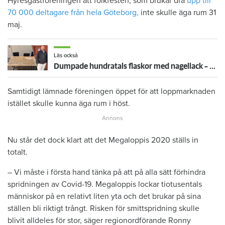
Hyresgästföreningen att folkfesten, som brukar dra
upp till
70 000 deltagare från hela Göteborg,
inte skulle äga rum 31
maj.
Läs också
Dumpade hundratals flaskor med nagellack – togs på bar gärning och polisanmäldes av bostadsbolaget
Samtidigt lämnade föreningen öppet för att loppmarknaden
istället skulle kunna äga rum i höst.
Nu står det dock klart att det Megaloppis 2020 ställs in
totalt.
– Vi måste i första hand tänka på att på alla sätt förhindra
spridningen av Covid-19. Megaloppis lockar tiotusentals
människor på en relativt liten yta och det brukar på sina
ställen bli riktigt trångt. Risken för smittspridning skulle
blivit alldeles för stor, säger regionordförande Ronny