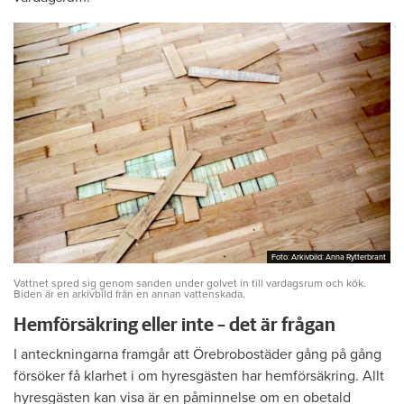
Foto: Arkivbild: Anna Rytterbrant
Foto: Arkivbild: Anna Rytterbrant
Vattnet spred sig genom sanden under golvet in till vardagsrum och kök.
Biden är en arkivbild från en annan vattenskada.
Hemförsäkring eller inte – det är frågan
I anteckningarna framgår att Örebrobostäder gång på gång
försöker få klarhet i om hyresgästen har hemförsäkring. Allt
hyresgästen kan visa är en påminnelse om en obetald