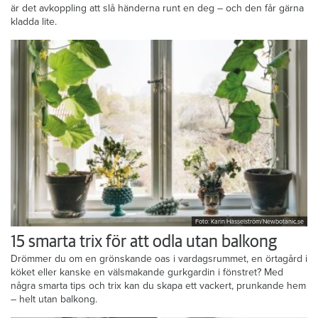
är det avkoppling att slå händerna runt en deg – och den får gärna
kladda lite.
Foto: Karin Hasselström/Newbotanic.se
15 smarta trix för att odla utan balkong
Drömmer du om en grönskande oas i vardagsrummet, en örtagård i
köket eller kanske en välsmakande gurkgardin i fönstret? Med
några smarta tips och trix kan du skapa ett vackert, prunkande hem
– helt utan balkong.