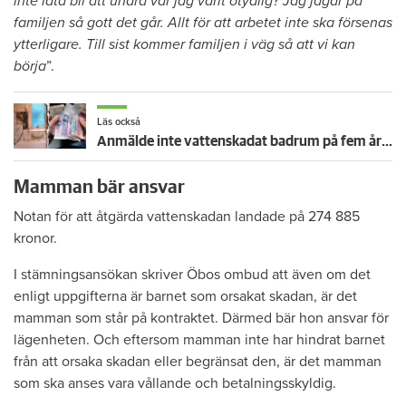
inte låta bli att undra var jag varit otydlig? Jag jagar på
familjen så gott det går. Allt för att arbetet inte ska försenas
ytterligare. Till sist kommer familjen i väg så att vi kan
börja
”.
Läs också
Anmälde inte vattenskadat badrum på fem år – krävs på 125 000 kronor
Mamman bär ansvar
Notan för att åtgärda vattenskadan landade på 274 885
kronor.
I stämningsansökan skriver Öbos ombud att även om det
enligt uppgifterna är barnet som orsakat skadan, är det
mamman som står på kontraktet. Därmed bär hon ansvar för
lägenheten. Och eftersom mamman inte har hindrat barnet
från att orsaka skadan eller begränsat den, är det mamman
som ska anses vara vållande och betalningsskyldig.