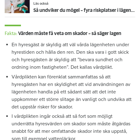
Läs också
Så undviker du mögel – fyra riskplatser i lägenheten: ”Måste städa bort”
Fakta:
Värden måste få veta om skador – så säger lagen
En hyresgäst är skyldig att väl vårda lägenheten under
hyrestiden och hålla den ren. Den ska vara i gott skick
och hyresgästen är skyldig att ”bevara sundhet och
ordning inom fastigheten”. Det kallas vårdplikt.
Vårdplikten kan förenklat sammanfattas så att
hyresgästen har en skyldighet att vid användningen av
lägenheten handla på ett sådant sätt att det inte
uppkommer ett större slitage än vanligt och undvika att
det uppstår risker för skador.
I vårdplikten ingår också att så fort som möjligt
underrätta hyresvärden om skador som måste åtgärdas
snabbt för att mer omfattande skador inte ska uppstå,
som till exempel vattenläckor.