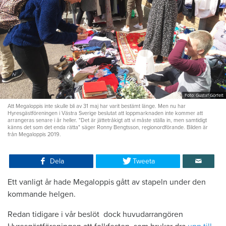
Foto: Gustaf Görfelt
Att Megaloppis inte skulle bli av 31 maj har varit bestämt länge. Men nu har
Hyresgästföreningen i Västra Sverige beslutat att loppmarknaden inte kommer att
arrangeras senare i år heller. "Det är jättetråkigt att vi måste ställa in, men samtidigt
känns det som det enda rätta" säger Ronny Bengtsson, regionordförande. Bilden är
från Megaloppis 2019.
Dela
Tweeta
Ett vanligt år hade Megaloppis gått av stapeln under den
kommande helgen.
Redan tidigare i vår beslöt dock huvudarrangören