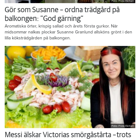
Foto: Frida Ekman
Gör som Susanne – ordna trädgård på
balkongen: ”God gärning”
Aromatiska örter, krispig sallad och årets första gurkor. När
midsommar nalkas plockar Susanne Granlund allsköns grönt i den
lilla köksträdgården på balkongen.
Foto: Frida Ekman
Messi älskar Victorias smörgåstårta – trots