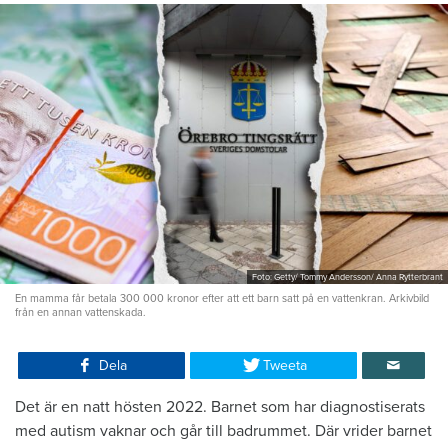
Foto: Getty/ Tommy Andersson/ Anna Rytterbrant
En mamma får betala 300 000 kronor efter att ett barn satt på en vattenkran. Arkivbild
från en annan vattenskada.
Dela
Tweeta
Det är en natt hösten 2022. Barnet som har diagnostiserats
med autism vaknar och går till badrummet. Där vrider barnet