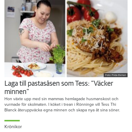
Foto: Frida Ekman
Laga till pastasåsen som Tess: ”Väcker
minnen”
Hon växte upp med sin mammas hemlagade husmanskost och
vurmade för skolmaten. I köket i trean i Rönninge vill Tess Thi
Blanck återuppväcka egna minnen och skapa nya åt sina söner.
Krönikor