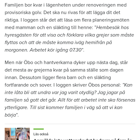
Familjen bor kvar i lägenheten under renoveringen med
provisoriska golv. Det ska nu rivas för att lägga dit det
riktiga. I loggen står det att läsa om flera planeringsmöten
med mamman och en släkting till henne: ”
Hembesök hos
hyresgästen för att visa och förklara vilka grejer som måste
flyttas och att de måste komma iväg hemifrån på
morgonen. Arbetet kör igång 07.30
”.
Men när Öbo och hantverkarna dyker upp nästa dag, står
det mesta av grejerna kvar på samma ställe som dagen
innan. Dessutom ligger flera barn och en släkting
fortfarande och sover. I loggen skriver Öbos personal:
”Kan
inte låta bli att undra var jag varit otydlig? Jag jagar på
familjen så gott det går. Allt för att arbetet inte ska försenas
ytterligare. Till sist kommer familjen i väg så att vi kan
börja
”.
Läs också