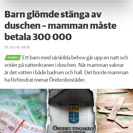
Barn glömde stänga av
duschen – mamman måste
betala 300 000
30 JULI
KL 08:30
Ett barn med särskilda behov går upp en natt och
ÖREBRO
vrider på vattenkranen i duschen. När mamman vaknar
är det vatten i både badrum och hall. Det borde mamman
ha förhindrat menar Örebrobostäder.