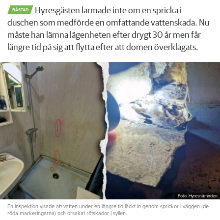
Hyresgästen larmade inte om en spricka i
BÅSTAD
duschen som medförde en omfattande vattenskada. Nu
måste han lämna lägenheten efter drygt 30 år men får
längre tid på sig att flytta efter att domen överklagats.
Foto: Hyresnämnden
En inspektion visade att vatten under en längre tid läckt in genom sprickor i väggen (de
röda markeringarna) och orsakat rötskador i syllen.