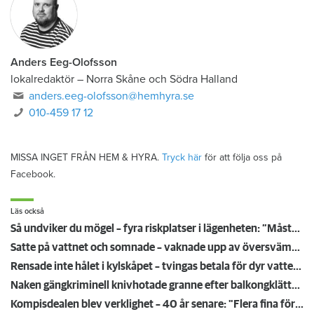
Anders Eeg-Olofsson
lokalredaktör
–
Norra Skåne och Södra Halland
anders.eeg-olofsson@hemhyra.se
010-459 17 12
MISSA INGET FRÅN HEM & HYRA.
Tryck här
för att följa oss på
Facebook.
Läs också
Så undviker du mögel – fyra riskplatser i lägenheten: ”Måste städa bort”
Satte på vattnet och somnade – vaknade upp av översvämning hos grannen
Rensade inte hålet i kylskåpet – tvingas betala för dyr vattenskada
Naken gängkriminell knivhotade granne efter balkongklättring
Kompisdealen blev verklighet – 40 år senare: "Flera fina fördelar med att dela bostad"