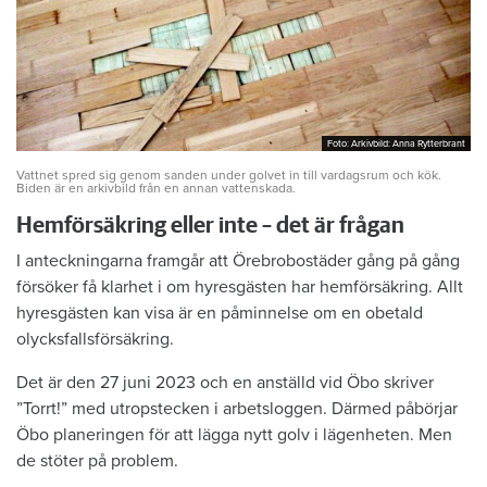
Foto: Arkivbild: Anna Rytterbrant
Foto: Arkivbild: Anna Rytterbrant
Vattnet spred sig genom sanden under golvet in till vardagsrum och kök.
Biden är en arkivbild från en annan vattenskada.
Hemförsäkring eller inte – det är frågan
I anteckningarna framgår att Örebrobostäder gång på gång
försöker få klarhet i om hyresgästen har hemförsäkring. Allt
hyresgästen kan visa är en påminnelse om en obetald
olycksfallsförsäkring.
Det är den 27 juni 2023 och en anställd vid Öbo skriver
”Torrt!” med utropstecken i arbetsloggen. Därmed påbörjar
Öbo planeringen för att lägga nytt golv i lägenheten. Men
de stöter på problem.