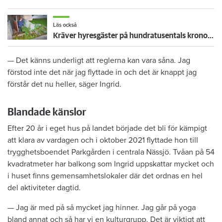
Läs också
Kräver hyresgäster på hundratusentals kronor i hyreshöjning – bakåt i tiden: "Den har varit orimligt låg i många år"
— Det känns underligt att reglerna kan vara såna. Jag
förstod inte det när jag flyttade in och det är knappt jag
förstår det nu heller, säger Ingrid.
Blandade känslor
Efter 20 år i eget hus på landet började det bli för kämpigt
att klara av vardagen och i oktober 2021 flyttade hon till
trygghetsboendet Parkgården i centrala Nässjö. Tvåan på 54
kvadratmeter har balkong som Ingrid uppskattar mycket och
i huset finns gemensamhetslokaler där det ordnas en hel
del aktiviteter dagtid.
— Jag är med på så mycket jag hinner. Jag går på yoga
bland annat och så har vi en kulturgrupp. Det är viktigt att