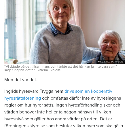
Foto: Linda Mankefors
”Vi tittade på det tillsammans och tänkte att det här kan ju inte vara sant”,
säger Ingrids dotter Evalena Ekblom.
Men det var det.
Ingrids hyresvärd Trygga hem
drivs som en kooperativ
hyresrättsförening
och omfattas därför inte av hyreslagens
regler om hur hyror sätts. Ingen hyresförhandling sker och
värden behöver inte heller ta någon hänsyn till vilken
hyresnivå som gäller hos andra värdar på orten. Det är
föreningens styrelse som beslutar vilken hyra som ska gälla.