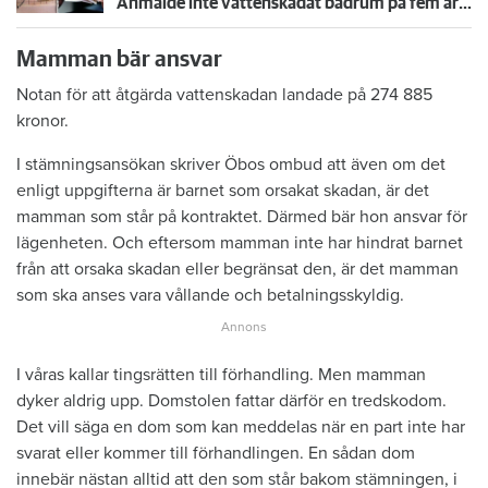
Anmälde inte vattenskadat badrum på fem år – krävs på 125 000 kronor
Mamman bär ansvar
Notan för att åtgärda vattenskadan landade på 274 885
kronor.
I stämningsansökan skriver Öbos ombud att även om det
enligt uppgifterna är barnet som orsakat skadan, är det
mamman som står på kontraktet. Därmed bär hon ansvar för
lägenheten. Och eftersom mamman inte har hindrat barnet
från att orsaka skadan eller begränsat den, är det mamman
som ska anses vara vållande och betalningsskyldig.
I våras kallar tingsrätten till förhandling. Men mamman
dyker aldrig upp. Domstolen fattar därför en tredskodom.
Det vill säga en dom som kan meddelas när en part inte har
svarat eller kommer till förhandlingen. En sådan dom
innebär nästan alltid att den som står bakom stämningen, i