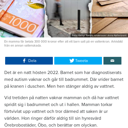
Foto: Getty/ Tommy Andersson/ Anna Rytterbrant
En mamma får betala 300 000 kronor efter att ett barn satt på en vattenkran. Arkivbild
från en annan vattenskada.
Dela
Tweeta
Det är en natt hösten 2022. Barnet som har diagnostiserats
med autism vaknar och går till badrummet. Där vrider barnet
på kranen i duschen. Men hen stänger aldrig av vattnet.
Vid tretiden på natten vaknar mamman och då har vattnet
spridit sig i badrummet och ut i hallen. Mamman torkar
förtvivlat upp vattnet och tror därmed att saken är ur
världen. Hon ringer därför aldrig till sin hyresvärd
Örebrobostäder, Öbo, och berättar om olyckan.