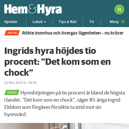
Meny
Nyheter
Lokalt
Tips & Råd
TV
Rökte inomhus och övergav lägenheten – nu kräver 
JUST NU
Ingrids hyra höjdes tio
procent: ”Det kom som en
chock”
23 MAJ 2023
KL 08:30
Hyreshöjningen på tio procent är bland de högsta
NÄSSJÖ
i landet. ”Det kom som en chock”, säger 85-åriga Ingrid
Ekblom som förgäves försökte ta strid mot sin
hyresvärd.