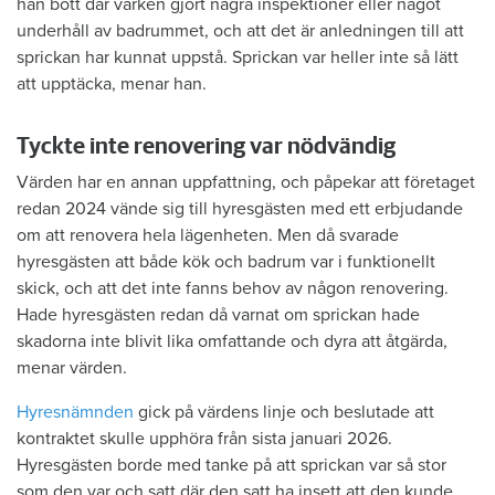
han bott där varken gjort några inspektioner eller något
underhåll av badrummet, och att det är anledningen till att
sprickan har kunnat uppstå. Sprickan var heller inte så lätt
att upptäcka, menar han.
Tyckte inte renovering var nödvändig
Värden har en annan uppfattning, och påpekar att företaget
redan 2024 vände sig till hyresgästen med ett erbjudande
om att renovera hela lägenheten. Men då svarade
hyresgästen att både kök och badrum var i funktionellt
skick, och att det inte fanns behov av någon renovering.
Hade hyresgästen redan då varnat om sprickan hade
skadorna inte blivit lika omfattande och dyra att åtgärda,
menar värden.
Hyresnämnden
gick på värdens linje och beslutade att
kontraktet skulle upphöra från sista januari 2026.
Hyresgästen borde med tanke på att sprickan var så stor
som den var och satt där den satt ha insett att den kunde