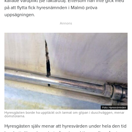
kallade vårdplikt (se faktaruta). Eftersom han inte gick med
på att flytta fick hyresnämnden i Malmö pröva
uppsägningen.
Foto: Hyresnämnden
Foto: Hyresnämnden
Hyresgästen borde ha upptäckt och larmat om glipan i duschväggen, menar
domstolarna.
Hyresgästen själv menar att hyresvärden under hela den tid