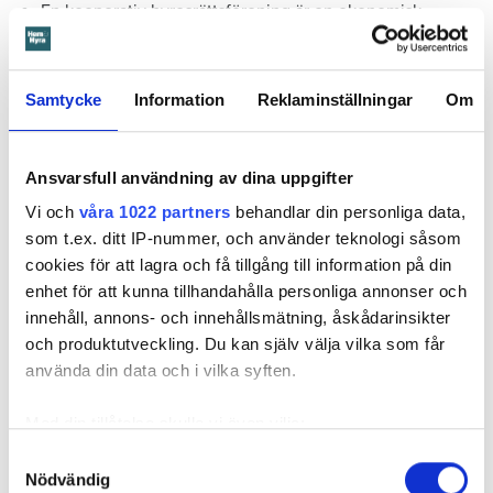
En kooperativ hyresrättsförening är en ekonomisk
förening som hyr ut lägenheterna till sina medlemmar.
Föreningen är hyresvärd och hyresgästen är medlem i
föreningen.
Samtycke
Information
Reklaminställningar
Om
Kooperativ hyresrätt är ett mellanting mellan vanlig
hyresrätt och bostadsrätt. Hyresgästens nyttjanderätt till
lägenheten stämmer till stor del överens med vad som
Ansvarsfull användning av dina uppgifter
gäller vid vanlig hyra.
Vi och
våra 1022 partners
behandlar din personliga data,
Medlemmarna är inte personligt ansvariga för
som t.ex. ditt IP-nummer, och använder teknologi såsom
föreningens skulder, men däremot kan de förlora den
cookies för att lagra och få tillgång till information på din
egna insatsen. I Trygga hem i Nässjö är insatsen 200
enhet för att kunna tillhandahålla personliga annonser och
kronor men den kan vara betydligt högre på andra håll, i
innehåll, annons- och innehållsmätning, åskådarinsikter
vissa fall 100 000-tals kronor.
och produktutveckling. Du kan själv välja vilka som får
använda din data och i vilka syften.
Sammanlagt finns omkring 12 000 lägenheter med
denna boendeform i landet. Störst är Stockholms
Med din tillåtelse skulle vi även vilja:
Kooperativa Bostadsförening (SKB), som grundades
redan 1916 och i dag har över 7 000 lägenheter.
Samla in information om din geografiska plats
Samtyckesval
Nödvändig
som kan ha en noggrannhet på upp till flera meter