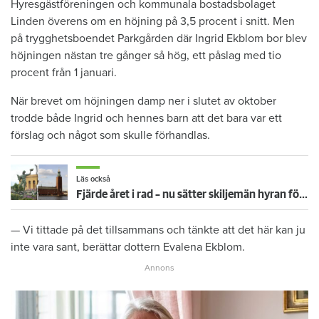
Hyresgästföreningen och kommunala bostadsbolaget
Linden överens om en höjning på 3,5 procent i snitt. Men
på trygghetsboendet Parkgården där Ingrid Ekblom bor blev
höjningen nästan tre gånger så hög, ett påslag med tio
procent från 1 januari.
När brevet om höjningen damp ner i slutet av oktober
trodde både Ingrid och hennes barn att det bara var ett
förslag och något som skulle förhandlas.
Läs också
Fjärde året i rad – nu sätter skiljemän hyran för 172 000 hushåll
— Vi tittade på det tillsammans och tänkte att det här kan ju
inte vara sant, berättar dottern Evalena Ekblom.