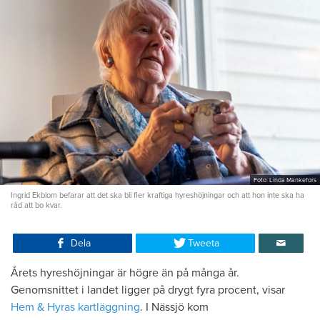
Foto: Linda Mankefors
Ingrid Ekblom befarar att det ska bli fler kraftiga hyreshöjningar och att hon inte ska ha
råd att bo kvar.
Dela
Tweeta
Årets hyreshöjningar är högre än på många år.
Genomsnittet i landet ligger på drygt fyra procent, visar
Hem & Hyras kartläggning
. I Nässjö kom