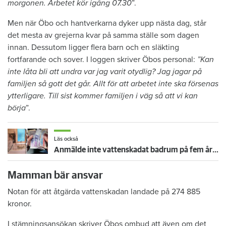
morgonen. Arbetet kör igång 07.30
”.
Men när Öbo och hantverkarna dyker upp nästa dag, står
det mesta av grejerna kvar på samma ställe som dagen
innan. Dessutom ligger flera barn och en släkting
fortfarande och sover. I loggen skriver Öbos personal:
”Kan
inte låta bli att undra var jag varit otydlig? Jag jagar på
familjen så gott det går. Allt för att arbetet inte ska försenas
ytterligare. Till sist kommer familjen i väg så att vi kan
börja
”.
Läs också
Anmälde inte vattenskadat badrum på fem år – krävs på 125 000 kronor
Mamman bär ansvar
Notan för att åtgärda vattenskadan landade på 274 885
kronor.
I stämningsansökan skriver Öbos ombud att även om det