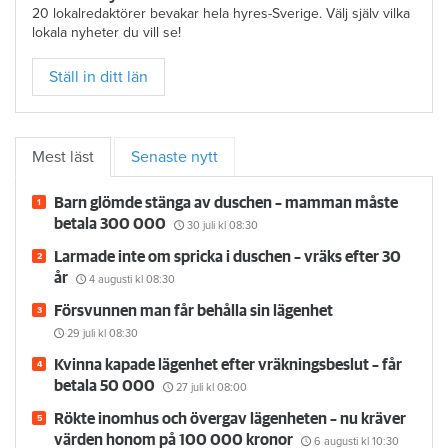
20 lokalredaktörer bevakar hela hyres-Sverige. Välj själv vilka
lokala nyheter du vill se!
Ställ in ditt län
Mest läst
Senaste nytt
Barn glömde stänga av duschen – mamman måste
betala 300 000
30 juli
kl 08:30
Larmade inte om spricka i duschen – vräks efter 30
år
4 augusti
kl 08:30
Försvunnen man får behålla sin lägenhet
29 juli
kl 08:30
Kvinna kapade lägenhet efter vräkningsbeslut – får
betala 50 000
27 juli
kl 08:00
Rökte inomhus och övergav lägenheten – nu kräver
värden honom på 100 000 kronor
6 augusti
kl 10:30