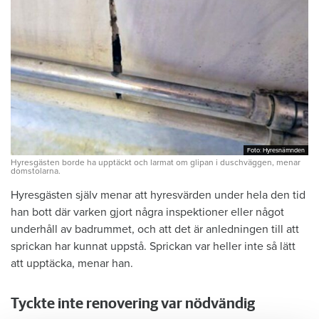
Foto: Hyresnämnden
Foto: Hyresnämnden
Hyresgästen borde ha upptäckt och larmat om glipan i duschväggen, menar
domstolarna.
Hyresgästen själv menar att hyresvärden under hela den tid
han bott där varken gjort några inspektioner eller något
underhåll av badrummet, och att det är anledningen till att
sprickan har kunnat uppstå. Sprickan var heller inte så lätt
att upptäcka, menar han.
Tyckte inte renovering var nödvändig