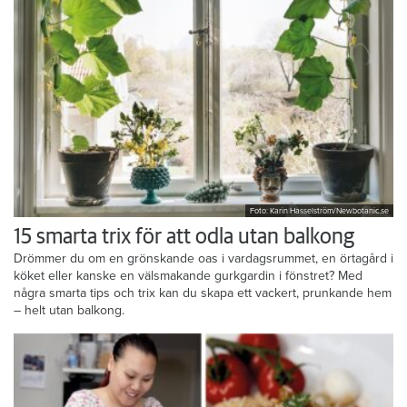
Foto: Karin Hasselström/Newbotanic.se
15 smarta trix för att odla utan balkong
Drömmer du om en grönskande oas i vardagsrummet, en örtagård i
köket eller kanske en välsmakande gurkgardin i fönstret? Med
några smarta tips och trix kan du skapa ett vackert, prunkande hem
– helt utan balkong.