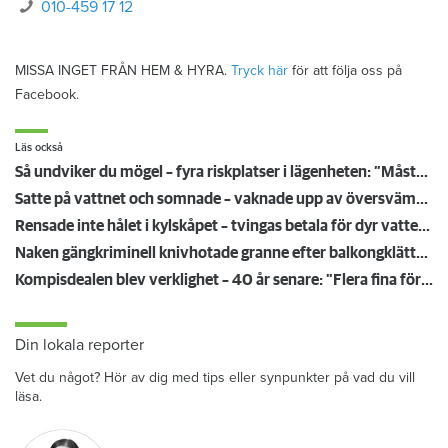
010-459 17 12
MISSA INGET FRÅN HEM & HYRA.
Tryck här
för att följa oss på
Facebook.
Läs också
Så undviker du mögel – fyra riskplatser i lägenheten: ”Måste städa bort”
Satte på vattnet och somnade – vaknade upp av översvämning hos grannen
Rensade inte hålet i kylskåpet – tvingas betala för dyr vattenskada
Naken gängkriminell knivhotade granne efter balkongklättring
Kompisdealen blev verklighet – 40 år senare: "Flera fina fördelar med att dela bostad"
Din lokala reporter
Vet du något? Hör av dig med tips eller synpunkter på vad du vill
läsa.