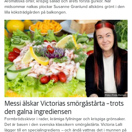
Aromatiska örter, krispig sallad och årets första gurkor. När
midsommar nalkas plockar Susanne Granlund allsköns grönt i den
lilla köksträdgården på balkongen.
Foto: Frida Ekman
Messi älskar Victorias smörgåstårta – trots
den galna ingrediensen
Formbrödsskivor i rader, krämiga fyllningar och krispiga grönsaker.
Det är basen i den svenska klassikern smörgåstårta. Victoria Lalli
lägger till en specialingrediens – och ändå vattnas det i munnen på