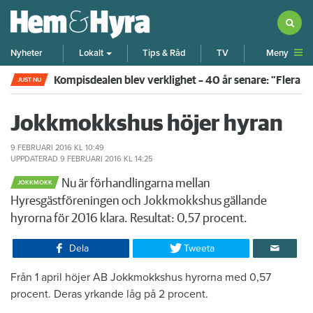
Meny
Nyheter
Lokalt
Tips & Råd
TV
Kompisdealen blev verklighet – 40 år senare: "Flera f
JUST NU
Jokkmokkshus höjer hyran
9 FEBRUARI 2016
KL 10:49
UPPDATERAD
9 FEBRUARI 2016
KL 14:25
Nu är förhandlingarna mellan
JOKKMOKK
Hyresgästföreningen och Jokkmokkshus gällande
hyrorna för 2016 klara. Resultat: 0,57 procent.
Dela
Tweeta
Från 1 april höjer AB Jokkmokkshus hyrorna med 0,57
procent. Deras yrkande låg på 2 procent.