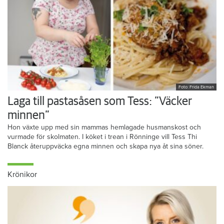
Foto: Frida Ekman
Laga till pastasåsen som Tess: ”Väcker
minnen”
Hon växte upp med sin mammas hemlagade husmanskost och
vurmade för skolmaten. I köket i trean i Rönninge vill Tess Thi
Blanck återuppväcka egna minnen och skapa nya åt sina söner.
Krönikor