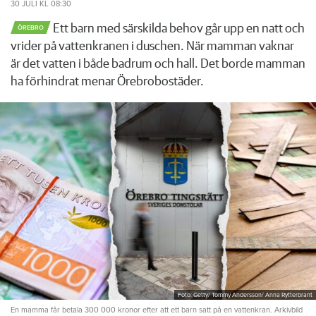
30 JULI
KL 08:30
Ett barn med särskilda behov går upp en natt och
ÖREBRO
vrider på vattenkranen i duschen. När mamman vaknar
är det vatten i både badrum och hall. Det borde mamman
ha förhindrat menar Örebrobostäder.
Foto: Getty/ Tommy Andersson/ Anna Rytterbrant
En mamma får betala 300 000 kronor efter att ett barn satt på en vattenkran. Arkivbild