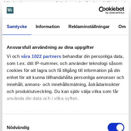
Värden har en annan uppfattning, och påpekar att företaget
redan 2024 vände sig till hyresgästen med ett erbjudande
om att renovera hela lägenheten. Men då svarade
hyresgästen att både kök och badrum var i funktionellt
Samtycke
Information
Reklaminställningar
Om
skick, och att det inte fanns behov av någon renovering.
Hade hyresgästen redan då varnat om sprickan hade
skadorna inte blivit lika omfattande och dyra att åtgärda,
Ansvarsfull användning av dina uppgifter
menar värden.
Vi och
våra 1022 partners
behandlar din personliga data,
som t.ex. ditt IP-nummer, och använder teknologi såsom
Hyresnämnden
gick på värdens linje och beslutade att
cookies för att lagra och få tillgång till information på din
kontraktet skulle upphöra från sista januari 2026.
enhet för att kunna tillhandahålla personliga annonser och
Hyresgästen borde med tanke på att sprickan var så stor
innehåll, annons- och innehållsmätning, åskådarinsikter
som den var och satt där den satt ha insett att den kunde
och produktutveckling. Du kan själv välja vilka som får
medföra större problem, menar hyresnämnden.
använda din data och i vilka syften.
Får mer tid på sig att flytta
Med din tillåtelse skulle vi även vilja:
Beslutet överklagades till
Svea hovrätt
som nu har kommit
Samla in information om din geografiska plats
Samtyckesval
med ett beslut. Den enda ändringen är att hyresgästen får
Nödvändig
som kan ha en noggrannhet på upp till flera meter