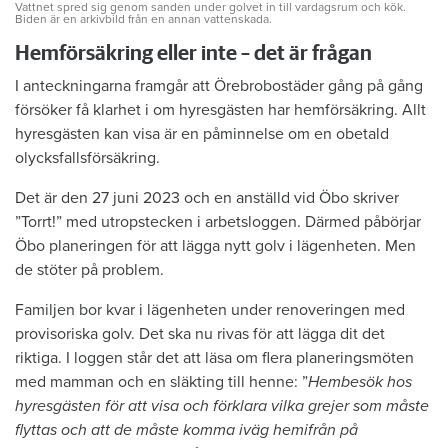
Vattnet spred sig genom sanden under golvet in till vardagsrum och kök.
Biden är en arkivbild från en annan vattenskada.
Hemförsäkring eller inte – det är frågan
I anteckningarna framgår att Örebrobostäder gång på gång
försöker få klarhet i om hyresgästen har hemförsäkring. Allt
hyresgästen kan visa är en påminnelse om en obetald
olycksfallsförsäkring.
Det är den 27 juni 2023 och en anställd vid Öbo skriver
”Torrt!” med utropstecken i arbetsloggen. Därmed påbörjar
Öbo planeringen för att lägga nytt golv i lägenheten. Men
de stöter på problem.
Familjen bor kvar i lägenheten under renoveringen med
provisoriska golv. Det ska nu rivas för att lägga dit det
riktiga. I loggen står det att läsa om flera planeringsmöten
med mamman och en släkting till henne: ”
Hembesök hos
hyresgästen för att visa och förklara vilka grejer som måste
flyttas och att de måste komma iväg hemifrån på