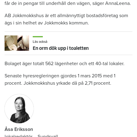
får de in pengar till underhåll den vägen, säger AnnaLeena.
AB Jokkmokkshus är ett allmännyttigt bostadsföretag som
ägs i sin helhet av Jokkmokks kommun.
Läs också
En orm dök upp i toaletten
Bolaget äger totalt 562 lägenheter och ett 40-tal lokaler.
Senaste hyresregleringen gjordes 1 mars 2015 med 1
procent. Jokkmokkshus yrkade då på 2,71 procent.
Åsa Eriksson
lokalredaktör
–
Sundsvall