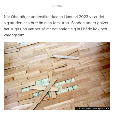
När Öbo börjar undersöka skadan i januari 2023 visar det
sig att den är större än man först trott. Sanden under golvet
har sugit upp vattnet så att det spridit sig in i både kök och
vardagsrum.
Foto: Arkivbild: Anna Rytterbrant
Foto: Arkivbild: Anna Rytterbrant