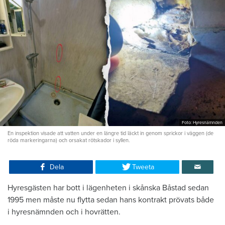
Foto: Hyresnämnden
En inspektion visade att vatten under en längre tid läckt in genom sprickor i väggen (de
röda markeringarna) och orsakat rötskador i syllen.
Dela
Tweeta
Hyresgästen har bott i lägenheten i skånska Båstad sedan
1995 men måste nu flytta sedan hans kontrakt prövats både
i hyresnämnden och i hovrätten.