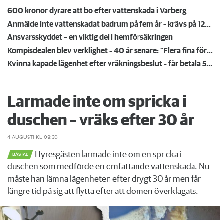
600 kronor dyrare att bo efter vattenskada i Varberg
Anmälde inte vattenskadat badrum på fem år – krävs på 125 000 kronor
Ansvarsskyddet – en viktig del i hemförsäkringen
Kompisdealen blev verklighet – 40 år senare: "Flera fina fördelar med att dela bostad"
Kvinna kapade lägenhet efter vräkningsbeslut – får betala 50 000
Larmade inte om spricka i
duschen – vräks efter 30 år
4 AUGUSTI
KL 08:30
Hyresgästen larmade inte om en spricka i
BÅSTAD
duschen som medförde en omfattande vattenskada. Nu
måste han lämna lägenheten efter drygt 30 år men får
längre tid på sig att flytta efter att domen överklagats.