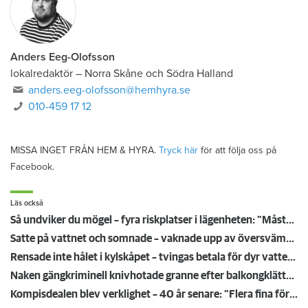
Anders Eeg-Olofsson
lokalredaktör
–
Norra Skåne och Södra Halland
anders.eeg-olofsson@hemhyra.se
010-459 17 12
MISSA INGET FRÅN HEM & HYRA.
Tryck här
för att följa oss på
Facebook.
Läs också
Så undviker du mögel – fyra riskplatser i lägenheten: ”Måste städa bort”
Satte på vattnet och somnade – vaknade upp av översvämning hos grannen
Rensade inte hålet i kylskåpet – tvingas betala för dyr vattenskada
Naken gängkriminell knivhotade granne efter balkongklättring
Kompisdealen blev verklighet – 40 år senare: "Flera fina fördelar med att dela bostad"