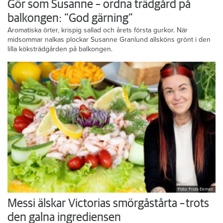
Gör som Susanne – ordna trädgård på
balkongen: ”God gärning”
Aromatiska örter, krispig sallad och årets första gurkor. När
midsommar nalkas plockar Susanne Granlund allsköns grönt i den
lilla köksträdgården på balkongen.
Foto: Frida Ekman
Messi älskar Victorias smörgåstårta – trots
den galna ingrediensen