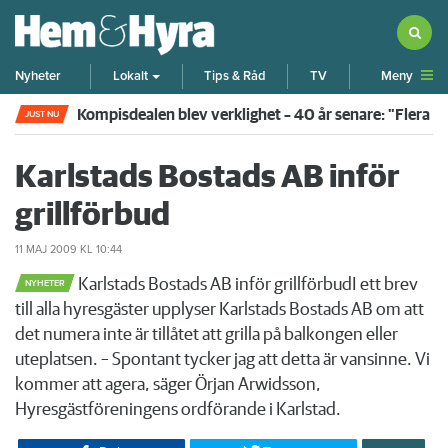
Meny
Nyheter
Lokalt
Tips & Råd
TV
Kompisdealen blev verklighet – 40 år senare: "Flera f
JUST NU
Karlstads Bostads AB inför
grillförbud
11 MAJ 2009
KL 10:44
Karlstads Bostads AB inför grillförbudI ett brev
NYHETER
till alla hyresgäster upplyser Karlstads Bostads AB om att
det numera inte är tillåtet att grilla på balkongen eller
uteplatsen. – Spontant tycker jag att detta är vansinne. Vi
kommer att agera, säger Örjan Arwidsson,
Hyresgästföreningens ordförande i Karlstad.​