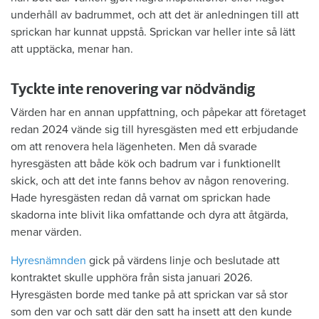
underhåll av badrummet, och att det är anledningen till att
sprickan har kunnat uppstå. Sprickan var heller inte så lätt
att upptäcka, menar han.
Tyckte inte renovering var nödvändig
Värden har en annan uppfattning, och påpekar att företaget
redan 2024 vände sig till hyresgästen med ett erbjudande
om att renovera hela lägenheten. Men då svarade
hyresgästen att både kök och badrum var i funktionellt
skick, och att det inte fanns behov av någon renovering.
Hade hyresgästen redan då varnat om sprickan hade
skadorna inte blivit lika omfattande och dyra att åtgärda,
menar värden.
Hyresnämnden
gick på värdens linje och beslutade att
kontraktet skulle upphöra från sista januari 2026.
Hyresgästen borde med tanke på att sprickan var så stor
som den var och satt där den satt ha insett att den kunde