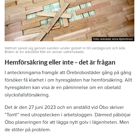
Foto: Arkivbild: Anna Rytterbrant
Foto: Arkivbild: Anna Rytterbrant
Vattnet spred sig genom sanden under golvet in till vardagsrum och kök.
Biden är en arkivbild från en annan vattenskada.
Hemförsäkring eller inte – det är frågan
I anteckningarna framgår att Örebrobostäder gång på gång
försöker få klarhet i om hyresgästen har hemförsäkring. Allt
hyresgästen kan visa är en påminnelse om en obetald
olycksfallsförsäkring.
Det är den 27 juni 2023 och en anställd vid Öbo skriver
”Torrt!” med utropstecken i arbetsloggen. Därmed påbörjar
Öbo planeringen för att lägga nytt golv i lägenheten. Men
de stöter på problem.