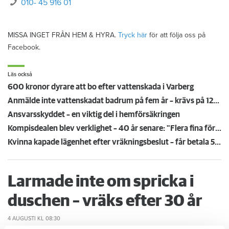
010- 45 916 01
MISSA INGET FRÅN HEM & HYRA.
Tryck här
för att följa oss på
Facebook.
Läs också
600 kronor dyrare att bo efter vattenskada i Varberg
Anmälde inte vattenskadat badrum på fem år – krävs på 125 000 kronor
Ansvarsskyddet – en viktig del i hemförsäkringen
Kompisdealen blev verklighet – 40 år senare: "Flera fina fördelar med att dela bostad"
Kvinna kapade lägenhet efter vräkningsbeslut – får betala 50 000
Larmade inte om spricka i
duschen – vräks efter 30 år
4 AUGUSTI
KL 08:30