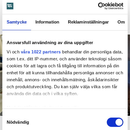
Hyresgästen larmade inte om en spricka i
BÅSTAD
duschen som medförde en omfattande vattenskada. Nu
måste han lämna lägenheten efter drygt 30 år men får
Samtycke
Information
Reklaminställningar
Om
längre tid på sig att flytta efter att domen överklagats.
Ansvarsfull användning av dina uppgifter
Vi och
våra 1022 partners
behandlar din personliga data,
som t.ex. ditt IP-nummer, och använder teknologi såsom
cookies för att lagra och få tillgång till information på din
enhet för att kunna tillhandahålla personliga annonser och
innehåll, annons- och innehållsmätning, åskådarinsikter
och produktutveckling. Du kan själv välja vilka som får
använda din data och i vilka syften.
Med din tillåtelse skulle vi även vilja:
Foto: Hyresnämnden
Samla in information om din geografiska plats
Samtyckesval
En inspektion visade att vatten under en längre tid läckt in genom sprickor i väggen (de
Nödvändig
som kan ha en noggrannhet på upp till flera meter
röda markeringarna) och orsakat rötskador i syllen.
Identifiera din enhet genom att aktivt skanna den