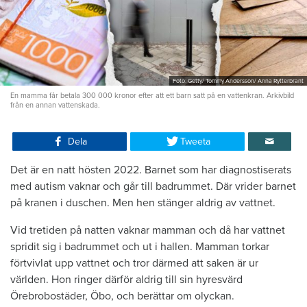
Foto: Getty/ Tommy Andersson/ Anna Rytterbrant
En mamma får betala 300 000 kronor efter att ett barn satt på en vattenkran. Arkivbild
från en annan vattenskada.
Dela
Tweeta
Det är en natt hösten 2022. Barnet som har diagnostiserats
med autism vaknar och går till badrummet. Där vrider barnet
på kranen i duschen. Men hen stänger aldrig av vattnet.
Vid tretiden på natten vaknar mamman och då har vattnet
spridit sig i badrummet och ut i hallen. Mamman torkar
förtvivlat upp vattnet och tror därmed att saken är ur
världen. Hon ringer därför aldrig till sin hyresvärd
Örebrobostäder, Öbo, och berättar om olyckan.