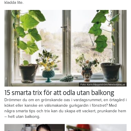
kladda lite.
Foto: Karin Hasselström/Newbotanic.se
15 smarta trix för att odla utan balkong
Drömmer du om en grönskande oas i vardagsrummet, en örtagård i
köket eller kanske en välsmakande gurkgardin i fönstret? Med
några smarta tips och trix kan du skapa ett vackert, prunkande hem
– helt utan balkong.