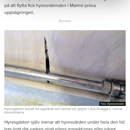
på att flytta fick hyresnämnden i Malmö pröva
uppsägningen.
Foto: Hyresnämnden
Foto: Hyresnämnden
Hyresgästen borde ha upptäckt och larmat om glipan i duschväggen, menar
domstolarna.
Hyresgästen själv menar att hyresvärden under hela den tid
han bott där varken gjort några inspektioner eller något