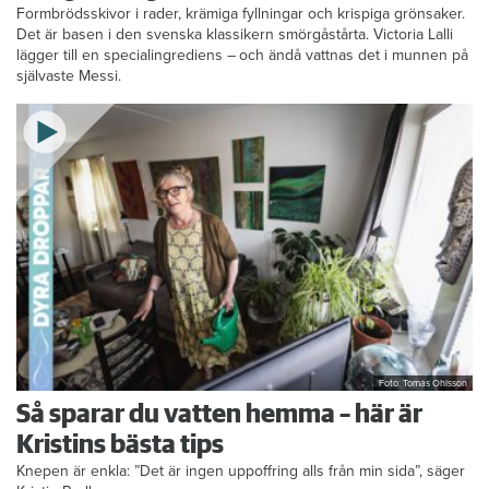
Formbrödsskivor i rader, krämiga fyllningar och krispiga grönsaker.
Det är basen i den svenska klassikern smörgåstårta. Victoria Lalli
lägger till en specialingrediens – och ändå vattnas det i munnen på
självaste Messi.
Foto: Tomas Ohlsson
Så sparar du vatten hemma – här är
Kristins bästa tips
Knepen är enkla: ”Det är ingen uppoffring alls från min sida”, säger