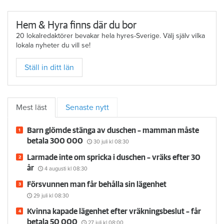
Hem & Hyra finns där du bor
20 lokalredaktörer bevakar hela hyres-Sverige. Välj själv vilka
lokala nyheter du vill se!
Ställ in ditt län
Mest läst
Senaste nytt
Barn glömde stänga av duschen – mamman måste
betala 300 000
30 juli
kl 08:30
Larmade inte om spricka i duschen – vräks efter 30
år
4 augusti
kl 08:30
Försvunnen man får behålla sin lägenhet
29 juli
kl 08:30
Kvinna kapade lägenhet efter vräkningsbeslut – får
betala 50 000
27 juli
kl 08:00