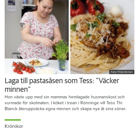
Foto: Frida Ekman
Laga till pastasåsen som Tess: ”Väcker
minnen”
Hon växte upp med sin mammas hemlagade husmanskost och
vurmade för skolmaten. I köket i trean i Rönninge vill Tess Thi
Blanck återuppväcka egna minnen och skapa nya åt sina söner.
Krönikor