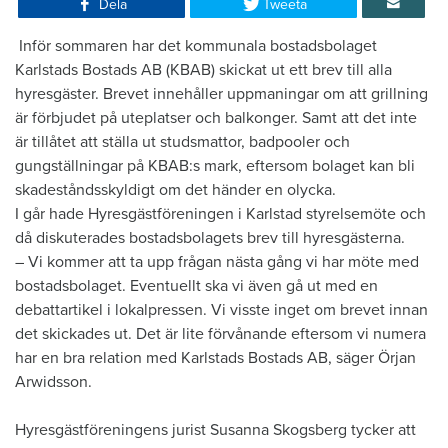
Dela
Tweeta
​ Inför sommaren har det kommunala bostadsbolaget
Karlstads Bostads AB (KBAB) skickat ut ett brev till alla
hyresgäster. Brevet innehåller uppmaningar om att grillning
är förbjudet på uteplatser och balkonger. Samt att det inte
är tillåtet att ställa ut studsmattor, badpooler och
gungställningar på KBAB:s mark, eftersom bolaget kan bli
skadeståndsskyldigt om det händer en olycka.
I går hade Hyresgästföreningen i Karlstad styrelsemöte och
då diskuterades bostadsbolagets brev till hyresgästerna.
– Vi kommer att ta upp frågan nästa gång vi har möte med
bostadsbolaget. Eventuellt ska vi även gå ut med en
debattartikel i lokalpressen. Vi visste inget om brevet innan
det skickades ut. Det är lite förvånande eftersom vi numera
har en bra relation med Karlstads Bostads AB, säger Örjan
Arwidsson.
Hyresgästföreningens jurist Susanna Skogsberg tycker att