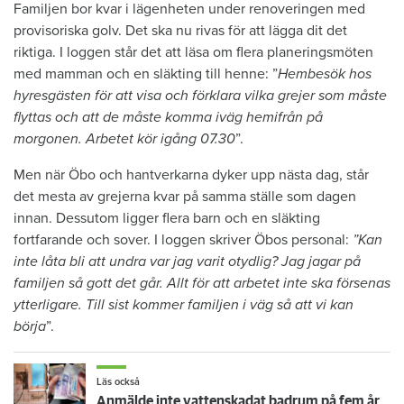
Familjen bor kvar i lägenheten under renoveringen med
provisoriska golv. Det ska nu rivas för att lägga dit det
riktiga. I loggen står det att läsa om flera planeringsmöten
med mamman och en släkting till henne: ”
Hembesök hos
hyresgästen för att visa och förklara vilka grejer som måste
flyttas och att de måste komma iväg hemifrån på
morgonen. Arbetet kör igång 07.30
”.
Men när Öbo och hantverkarna dyker upp nästa dag, står
det mesta av grejerna kvar på samma ställe som dagen
innan. Dessutom ligger flera barn och en släkting
fortfarande och sover. I loggen skriver Öbos personal:
”Kan
inte låta bli att undra var jag varit otydlig? Jag jagar på
familjen så gott det går. Allt för att arbetet inte ska försenas
ytterligare. Till sist kommer familjen i väg så att vi kan
börja
”.
Läs också
Anmälde inte vattenskadat badrum på fem år – krävs på 125 000 kronor