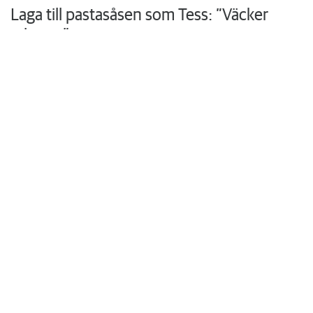
Laga till pastasåsen som Tess: ”Väcker
minnen”
Hon växte upp med sin mammas hemlagade husmanskost och
vurmade för skolmaten. I köket i trean i Rönninge vill Tess Thi
Blanck återuppväcka egna minnen och skapa nya åt sina söner.
Krönikor
Du läser:
Klartecken till nya brevlådor på Jenny Linds väg