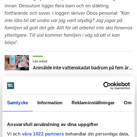
innan. Dessutom ligger flera barn och en släkting
fortfarande och sover. I loggen skriver Öbos personal:
”Kan
inte låta bli att undra var jag varit otydlig? Jag jagar på
familjen så gott det går. Allt för att arbetet inte ska försenas
ytterligare. Till sist kommer familjen i väg så att vi kan
börja
”.
Läs också
Anmälde inte vattenskadat badrum på fem år – krävs på 125 000 kronor
Mamman bär ansvar
Notan för att åtgärda vattenskadan landade på 274 885
kronor.
Samtycke
Information
Reklaminställningar
Om
I stämningsansökan skriver Öbos ombud att även om det
enligt uppgifterna är barnet som orsakat skadan, är det
Ansvarsfull användning av dina uppgifter
mamman som står på kontraktet. Därmed bär hon ansvar för
Vi och
våra 1022 partners
behandlar din personliga data,
lägenheten. Och eftersom mamman inte har hindrat barnet