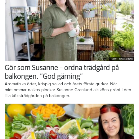
Foto: Frida Ekman
Gör som Susanne – ordna trädgård på
balkongen: ”God gärning”
Aromatiska örter, krispig sallad och årets första gurkor. När
midsommar nalkas plockar Susanne Granlund allsköns grönt i den
lilla köksträdgården på balkongen.