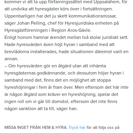
kommer vi att ta upp förfarningssättet med Uppsalahem, för
att undvika att hyresgäster körs över i fortsättningen.
Uppenbarligen har det ju skett kommunikationsmissar,
säger Johan Pelling, chef för Hyresjuridiska enheten på
Hyresgästföreningen i Region Aros-Gävle.
Enligt honom hamnar ärendet mellan två stolar juridiskt sett.
Hade hyresvärden även höjt hyran i samband med att
brevlådorna installerades, hade situationen däremot varit en
annan.
– Om hyresvärden gör en åtgärd utan att inhämta
hyresgästernas godkännande, och dessutom höjer hyran i
samband med det, finns det en möjlighet att stoppa
hyreshöjningar i fem år fram över. Men eftersom det här inte
är någon åtgärd som kräver en hyreshöjning, spelar det
ingen roll om vi går till domstol, eftersom det inte finns
någon sanktion att ta till, säger han.
MISSA INGET FRÅN HEM & HYRA.
Tryck här
för att följa oss på