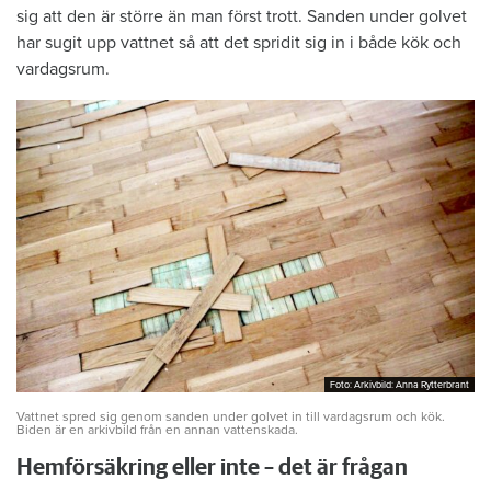
sig att den är större än man först trott. Sanden under golvet
har sugit upp vattnet så att det spridit sig in i både kök och
vardagsrum.
Foto: Arkivbild: Anna Rytterbrant
Foto: Arkivbild: Anna Rytterbrant
Vattnet spred sig genom sanden under golvet in till vardagsrum och kök.
Biden är en arkivbild från en annan vattenskada.
Hemförsäkring eller inte – det är frågan