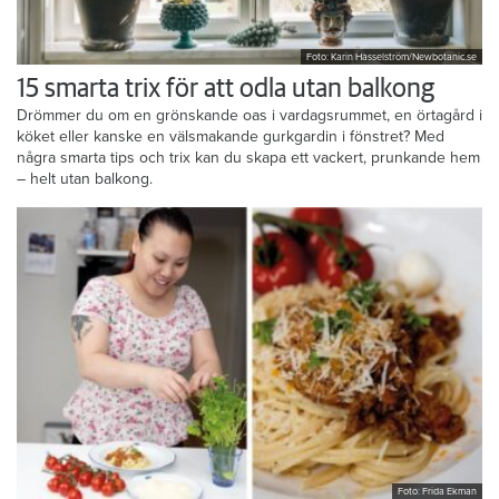
Foto: Karin Hasselström/Newbotanic.se
15 smarta trix för att odla utan balkong
Drömmer du om en grönskande oas i vardagsrummet, en örtagård i
köket eller kanske en välsmakande gurkgardin i fönstret? Med
några smarta tips och trix kan du skapa ett vackert, prunkande hem
– helt utan balkong.
Foto: Frida Ekman