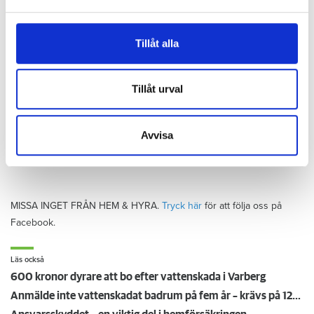
och annonserna till användarna, tillhandahålla funktioner
Det är fortfarande oklart om mamman har en hemförsäkring.
för sociala medier och analysera vår trafik. Vi
vidarebefordrar även sådana identifierare och annan
Tillåt alla
information från din enhet till de sociala medier och
annons- och analysföretag som vi samarbetar med.
Dessa kan i sin tur kombinera informationen med annan
Tillåt urval
information som du har tillhandahållit eller som de har
Anna Rytterbrant
samlat in när du har använt deras tjänster.
reporter
–
Hem & Hyra, Örebro
Avvisa
anna.rytterbrant@hemhyra.se
010- 45 916 01
MISSA INGET FRÅN HEM & HYRA.
Tryck här
för att följa oss på
Facebook.
Läs också
600 kronor dyrare att bo efter vattenskada i Varberg
Anmälde inte vattenskadat badrum på fem år – krävs på 125 000 kronor