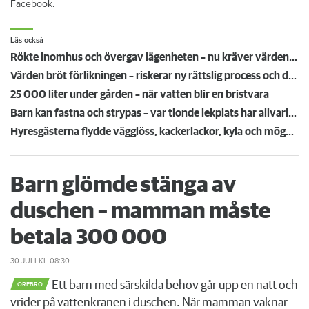
Facebook.
Läs också
Rökte inomhus och övergav lägenheten – nu kräver värden honom på 100 000 kronor
Värden bröt förlikningen – riskerar ny rättslig process och dubblerat vite
25 000 liter under gården – när vatten blir en bristvara
Barn kan fastna och strypas – var tionde lekplats har allvarliga brister
Hyresgästerna flydde vägglöss, kackerlackor, kyla och mögel: "Vaknade av att det kröp på kroppen"
Barn glömde stänga av
duschen – mamman måste
betala 300 000
30 JULI
KL 08:30
Ett barn med särskilda behov går upp en natt och
ÖREBRO
vrider på vattenkranen i duschen. När mamman vaknar