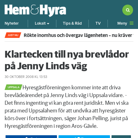
Meny
Nyheter
Lokalt
Tips & Råd
TV
Rökte inomhus och övergav lägenheten – nu kräver 
JUST NU
Klartecken till nya brevlådor
på Jenny Linds väg
30 OKTOBER 2008
KL 13:53
​Hyresgästföreningen kommer inte att driva
UPPSALA
brevlådeärendet på Jenny Linds väg i Uppsala vidare. -
Det finns ingenting vi kan göra rent juridiskt. Men vi ska
prata med Uppsalahem för att undvika att hyresgäster
körs över i fortsättningen, säger Johan Pelling, jurist på
Hyresgästföreningen i region Aros-Gävle.