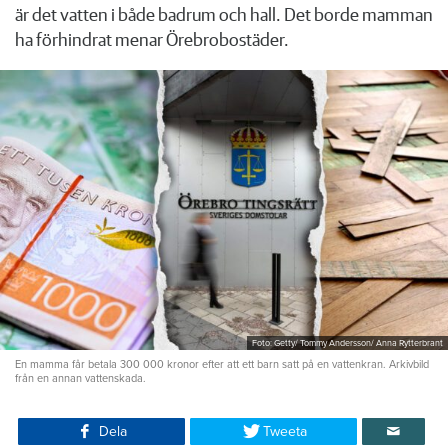
är det vatten i både badrum och hall. Det borde mamman
ha förhindrat menar Örebrobostäder.
Foto: Getty/ Tommy Andersson/ Anna Rytterbrant
En mamma får betala 300 000 kronor efter att ett barn satt på en vattenkran. Arkivbild
från en annan vattenskada.
Dela
Tweeta