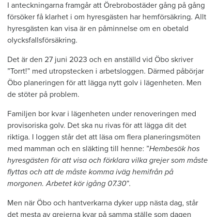
I anteckningarna framgår att Örebrobostäder gång på gång
försöker få klarhet i om hyresgästen har hemförsäkring. Allt
hyresgästen kan visa är en påminnelse om en obetald
olycksfallsförsäkring.
Det är den 27 juni 2023 och en anställd vid Öbo skriver
”Torrt!” med utropstecken i arbetsloggen. Därmed påbörjar
Öbo planeringen för att lägga nytt golv i lägenheten. Men
de stöter på problem.
Familjen bor kvar i lägenheten under renoveringen med
provisoriska golv. Det ska nu rivas för att lägga dit det
riktiga. I loggen står det att läsa om flera planeringsmöten
med mamman och en släkting till henne: ”
Hembesök hos
hyresgästen för att visa och förklara vilka grejer som måste
flyttas och att de måste komma iväg hemifrån på
morgonen. Arbetet kör igång 07.30
”.
Men när Öbo och hantverkarna dyker upp nästa dag, står
det mesta av grejerna kvar på samma ställe som dagen