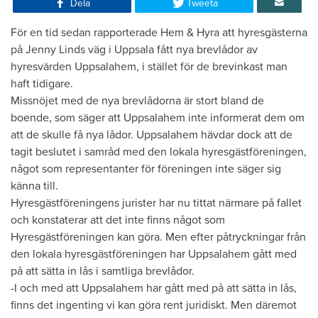
Dela
Tweeta
​För en tid sedan rapporterade Hem & Hyra att hyresgästerna
på Jenny Linds väg i Uppsala fått nya brevlådor av
hyresvärden Uppsalahem, i stället för de brevinkast man
haft tidigare.
Missnöjet med de nya brevlådorna är stort bland de
boende, som säger att Uppsalahem inte informerat dem om
att de skulle få nya lådor. Uppsalahem hävdar dock att de
tagit beslutet i samråd med den lokala hyresgästföreningen,
något som representanter för föreningen inte säger sig
känna till.
Hyresgästföreningens jurister har nu tittat närmare på fallet
och konstaterar att det inte finns något som
Hyresgästföreningen kan göra. Men efter påtryckningar från
den lokala hyresgästföreningen har Uppsalahem gått med
på att sätta in lås i samtliga brevlådor.
-I och med att Uppsalahem har gått med på att sätta in lås,
finns det ingenting vi kan göra rent juridiskt. Men däremot