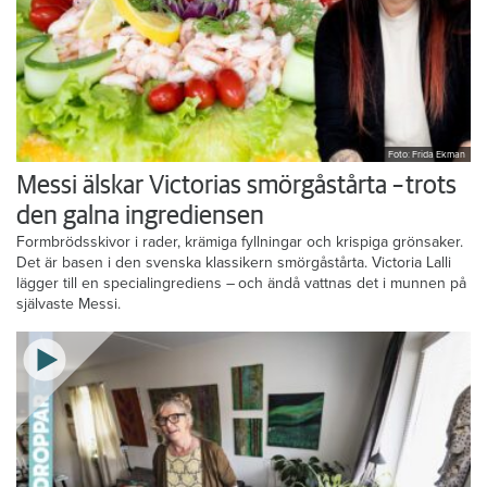
Foto: Frida Ekman
Messi älskar Victorias smörgåstårta – trots
den galna ingrediensen
Formbrödsskivor i rader, krämiga fyllningar och krispiga grönsaker.
Det är basen i den svenska klassikern smörgåstårta. Victoria Lalli
lägger till en specialingrediens – och ändå vattnas det i munnen på
självaste Messi.