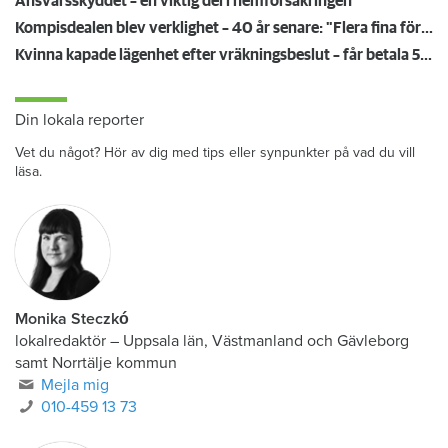
Ansvarsskyddet – en viktig del i hemförsäkringen
Kompisdealen blev verklighet – 40 år senare: "Flera fina fördelar med att dela bostad"
Kvinna kapade lägenhet efter vräkningsbeslut – får betala 50 000
Din lokala reporter
Vet du något? Hör av dig med tips eller synpunkter på vad du vill
läsa.
Monika Steczkó
lokalredaktör
–
Uppsala län, Västmanland och Gävleborg
samt Norrtälje kommun
Mejla mig
010-459 13 73