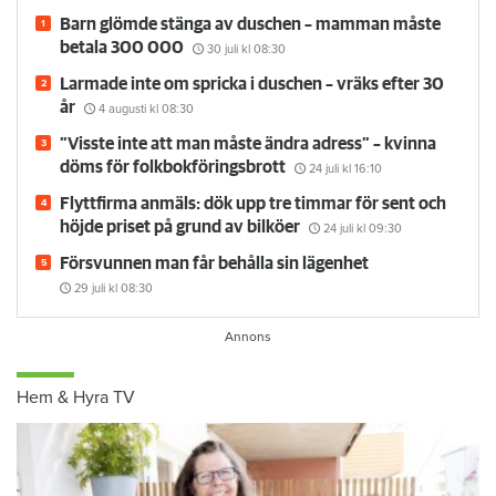
Barn glömde stänga av duschen – mamman måste
betala 300 000
30 juli
kl 08:30
Larmade inte om spricka i duschen – vräks efter 30
år
4 augusti
kl 08:30
”Visste inte att man måste ändra adress” – kvinna
döms för folkbokföringsbrott
24 juli
kl 16:10
Flyttfirma anmäls: dök upp tre timmar för sent och
höjde priset på grund av bilköer
24 juli
kl 09:30
Försvunnen man får behålla sin lägenhet
29 juli
kl 08:30
Hem & Hyra TV