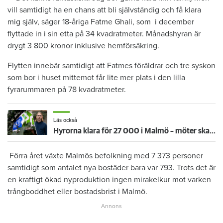
vill samtidigt ha en chans att bli självständig och få klara
mig själv, säger 18-åriga Fatme Ghali, som i december
flyttade in i sin etta på 34 kvadratmeter. Månadshyran är
drygt 3 800 kronor inklusive hemförsäkring.
Flytten innebär samtidigt att Fatmes föräldrar och tre syskon
som bor i huset mittemot får lite mer plats i den lilla
fyrarummaren på 78 kvadratmeter.
Läs också
Hyrorna klara för 27 000 i Malmö – möter skarp kritik: ”Inte värdigt en allmännytta”
Förra året växte Malmös befolkning med 7 373 personer
samtidigt som antalet nya bostäder bara var 793. Trots det är
en kraftigt ökad nyproduktion ingen mirakelkur mot varken
trångboddhet eller bostadsbrist i Malmö.