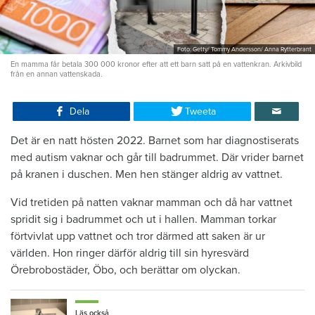
Foto: Getty/ Tommy Andersson/ Anna Rytterbrant
En mamma får betala 300 000 kronor efter att ett barn satt på en vattenkran. Arkivbild
från en annan vattenskada.
Dela
Tweeta
Det är en natt hösten 2022. Barnet som har diagnostiserats
med autism vaknar och går till badrummet. Där vrider barnet
på kranen i duschen. Men hen stänger aldrig av vattnet.
Vid tretiden på natten vaknar mamman och då har vattnet
spridit sig i badrummet och ut i hallen. Mamman torkar
förtvivlat upp vattnet och tror därmed att saken är ur
världen. Hon ringer därför aldrig till sin hyresvärd
Örebrobostäder, Öbo, och berättar om olyckan.
Läs också