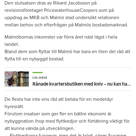
Den slutsatsen dras av Rikard Jacobsson på
revisionsföretaget PricewaterhouseCoopers som på
uppdrag av MKB och Malmö stad undersökt relationen
mellan behov och efterfrågan på Malmös bostadsmarknad.
Malmöbornas inkomster var förra året näst lägst i hela
landet.
Bland dem som flyttar till Malmö har bara en liten del råd att
flytta till en nybyggd bostad.
Läs också
Rånade kvartersbutiken med kniv – nu kan hans mamma tvingas flytta
De flesta har inte ens råd att betala för en medeldyr
hyresrätt.
Förutom insatser som ger fler en bättre ekonomi är
nybyggnation ihop med flyttkedjor och förtätning viktigt för
att kunna vända på utvecklingen.
– Flyttkedjorna fungerar, men det är trögt, säger Susanne