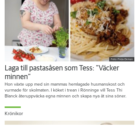
Foto: Frida Ekman
Laga till pastasåsen som Tess: ”Väcker
minnen”
Hon växte upp med sin mammas hemlagade husmanskost och
vurmade för skolmaten. I köket i trean i Rönninge vill Tess Thi
Blanck återuppväcka egna minnen och skapa nya åt sina söner.
Krönikor