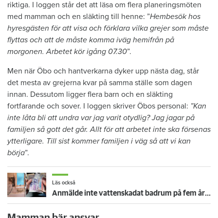
riktiga. I loggen står det att läsa om flera planeringsmöten
med mamman och en släkting till henne: ”
Hembesök hos
hyresgästen för att visa och förklara vilka grejer som måste
flyttas och att de måste komma iväg hemifrån på
morgonen. Arbetet kör igång 07.30
”.
Men när Öbo och hantverkarna dyker upp nästa dag, står
det mesta av grejerna kvar på samma ställe som dagen
innan. Dessutom ligger flera barn och en släkting
fortfarande och sover. I loggen skriver Öbos personal:
”Kan
inte låta bli att undra var jag varit otydlig? Jag jagar på
familjen så gott det går. Allt för att arbetet inte ska försenas
ytterligare. Till sist kommer familjen i väg så att vi kan
börja
”.
Läs också
Anmälde inte vattenskadat badrum på fem år – krävs på 125 000 kronor
Mamman bär ansvar