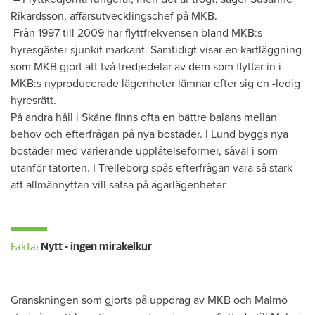
Rikardsson, affärsutvecklingschef på MKB.
Från 1997 till 2009 har flyttfrekvensen bland MKB:s
hyresgäster sjunkit markant. Samtidigt visar en kartläggning
som MKB gjort att två tredjedelar av dem som flyttar in i
MKB:s nyproducerade lägenheter lämnar efter sig en -ledig
hyresrätt.
På andra håll i Skåne finns ofta en bättre balans mellan
behov och efterfrågan på nya bostäder. I Lund byggs nya
bostäder med varierande upplåtelseformer, såväl i som
utanför tätorten. I Trelleborg spås efterfrågan vara så stark
att allmännyttan vill satsa på ägarlägenheter.
Fakta:
Nytt - ingen mirakelkur
Granskningen som gjorts på uppdrag av MKB och Malmö