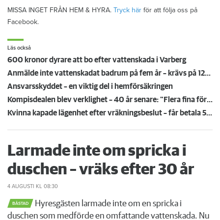
MISSA INGET FRÅN HEM & HYRA.
Tryck här
för att följa oss på
Facebook.
Läs också
600 kronor dyrare att bo efter vattenskada i Varberg
Anmälde inte vattenskadat badrum på fem år – krävs på 125 000 kronor
Ansvarsskyddet – en viktig del i hemförsäkringen
Kompisdealen blev verklighet – 40 år senare: "Flera fina fördelar med att dela bostad"
Kvinna kapade lägenhet efter vräkningsbeslut – får betala 50 000
Larmade inte om spricka i
duschen – vräks efter 30 år
4 AUGUSTI
KL 08:30
Hyresgästen larmade inte om en spricka i
BÅSTAD
duschen som medförde en omfattande vattenskada. Nu