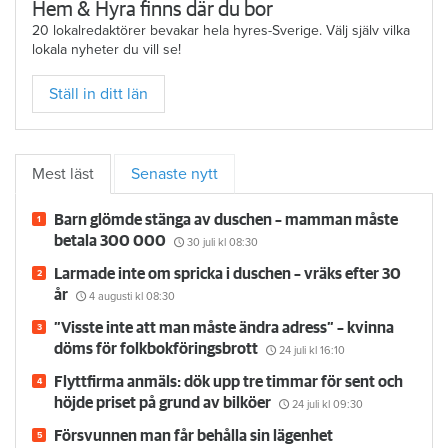
Hem & Hyra finns där du bor
20 lokalredaktörer bevakar hela hyres-Sverige. Välj själv vilka
lokala nyheter du vill se!
Ställ in ditt län
Mest läst
Senaste nytt
Barn glömde stänga av duschen – mamman måste
betala 300 000
30 juli
kl 08:30
Larmade inte om spricka i duschen – vräks efter 30
år
4 augusti
kl 08:30
”Visste inte att man måste ändra adress” – kvinna
döms för folkbokföringsbrott
24 juli
kl 16:10
Flyttfirma anmäls: dök upp tre timmar för sent och
höjde priset på grund av bilköer
24 juli
kl 09:30