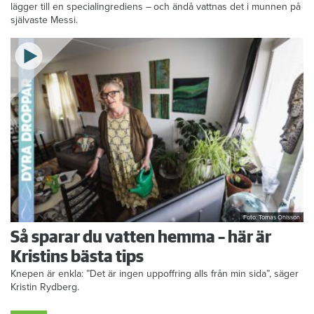
Det är basen i den svenska klassikern smörgåstårta. Victoria Lalli
lägger till en specialingrediens – och ändå vattnas det i munnen på
självaste Messi.
Foto: Tomas Ohlsson
Så sparar du vatten hemma – här är
Kristins bästa tips
Knepen är enkla: ”Det är ingen uppoffring alls från min sida”, säger
Kristin Rydberg.