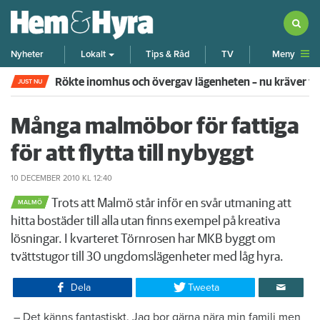
Meny
Nyheter
Lokalt
Tips & Råd
TV
Rökte inomhus och övergav lägenheten – nu kräver 
JUST NU
Många malmöbor för fattiga
för att flytta till nybyggt
10 DECEMBER 2010
KL 12:40
Trots att Malmö står inför en svår utmaning att
MALMÖ
hitta bostäder till alla utan finns exempel på kreativa
lösningar. I kvarteret Törnrosen har MKB byggt om
tvättstugor till 30 ungdomslägenheter med låg hyra.
Dela
Tweeta
​ – Det känns fantastiskt. Jag bor gärna nära min familj men