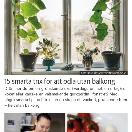
Foto: Karin Hasselström/Newbotanic.se
15 smarta trix för att odla utan balkong
Drömmer du om en grönskande oas i vardagsrummet, en örtagård i
köket eller kanske en välsmakande gurkgardin i fönstret? Med
några smarta tips och trix kan du skapa ett vackert, prunkande hem
– helt utan balkong.