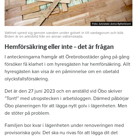
Foto: Arkivbild: Anna Rytterbrant
Foto: Arkivbild: Anna Rytterbrant
Vattnet spred sig genom sanden under golvet in till vardagsrum och kök.
Biden är en arkivbild från en annan vattenskada.
Hemförsäkring eller inte – det är frågan
I anteckningarna framgår att Örebrobostäder gång på gång
försöker få klarhet i om hyresgästen har hemförsäkring. Allt
hyresgästen kan visa är en påminnelse om en obetald
olycksfallsförsäkring.
Det är den 27 juni 2023 och en anställd vid Öbo skriver
”Torrt!” med utropstecken i arbetsloggen. Därmed påbörjar
Öbo planeringen för att lägga nytt golv i lägenheten. Men
de stöter på problem.
Familjen bor kvar i lägenheten under renoveringen med
provisoriska golv. Det ska nu rivas för att lägga dit det