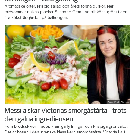
balkongen: ”God gärning”
Aromatiska örter, krispig sallad och årets första gurkor. När
midsommar nalkas plockar Susanne Granlund allsköns grönt i den
lilla köksträdgården på balkongen.
Foto: Frida Ekman
Messi älskar Victorias smörgåstårta – trots
den galna ingrediensen
Formbrödsskivor i rader, krämiga fyllningar och krispiga grönsaker.