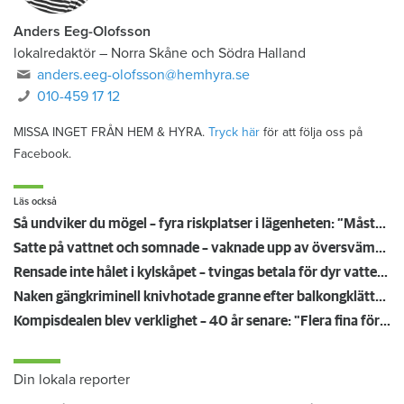
Anders Eeg-Olofsson
lokalredaktör
–
Norra Skåne och Södra Halland
anders.eeg-olofsson@hemhyra.se
010-459 17 12
MISSA INGET FRÅN HEM & HYRA.
Tryck här
för att följa oss på
Facebook.
Läs också
Så undviker du mögel – fyra riskplatser i lägenheten: ”Måste städa bort”
Satte på vattnet och somnade – vaknade upp av översvämning hos grannen
Rensade inte hålet i kylskåpet – tvingas betala för dyr vattenskada
Naken gängkriminell knivhotade granne efter balkongklättring
Kompisdealen blev verklighet – 40 år senare: "Flera fina fördelar med att dela bostad"
Din lokala reporter