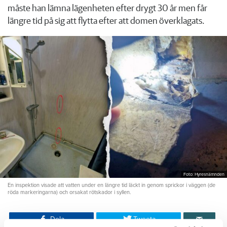
måste han lämna lägenheten efter drygt 30 år men får
längre tid på sig att flytta efter att domen överklagats.
Foto: Hyresnämnden
En inspektion visade att vatten under en längre tid läckt in genom sprickor i väggen (de
röda markeringarna) och orsakat rötskador i syllen.
Dela
Tweeta