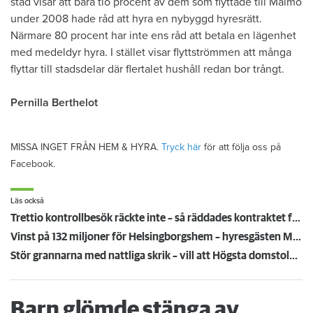
stad visar att bara tio procent av dem som flyttade till Malmö
under 2008 hade råd att hyra en nybyggd hyresrätt.
Närmare 80 procent har inte ens råd att betala en lägenhet
med medeldyr hyra. I stället visar flyttströmmen att många
flyttar till stadsdelar där flertalet hushåll redan bor trångt.
Pernilla Berthelot
MISSA INGET FRÅN HEM & HYRA.
Tryck här
för att följa oss på
Facebook.
Läs också
Trettio kontrollbesök räckte inte – så räddades kontraktet för uppsagd hyresgäst
Vinst på 132 miljoner för Helsingborgshem – hyresgästen Marianne önskar återhållsamhet
Stör grannarna med nattliga skrik – vill att Högsta domstolen stoppar vräkningen
Barn glömde stänga av