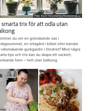
Foto: Karin Hasselström/Newbotanic.se
 smarta trix för att odla utan
alkong
ömmer du om en grönskande oas i
rdagsrummet, en örtagård i köket eller kanske
 välsmakande gurkgardin i fönstret? Med några
arta tips och trix kan du skapa ett vackert,
unkande hem – helt utan balkong.