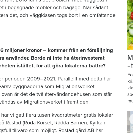
et i begagnade möbler och bagage. När sådant
era det, och vägglössen togs bort i en omfattande
46 miljoner kronor – kommer från en försäljning
M
 använder. Borde ni inte ha återinvesterat
heten istället, för att göra lokalerna bättre?
–
Fo
er perioden 2009–2021. Parallellt med detta har
kr
, varav byggnaderna som Migrationsverket
kl
 ovan är det de två återvändandehusen som står
sp
mu
vändas av Migrationsverket i framtiden.
har vi gett flera tusen kvadratmeter gratis lokaler
nns på Restad (Röda Korset, Rädda Barnen, Kyrkan
gsfull tillvaro som möjligt. Restad gård AB har