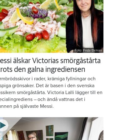
Foto: Frida Ekman
essi älskar Victorias smörgåstårta
 trots den galna ingrediensen
rmbrödsskivor i rader, krämiga fyllningar och
ispiga grönsaker. Det är basen i den svenska
assikern smörgåstårta. Victoria Lalli lägger till en
ecialingrediens – och ändå vattnas det i
nnen på självaste Messi.