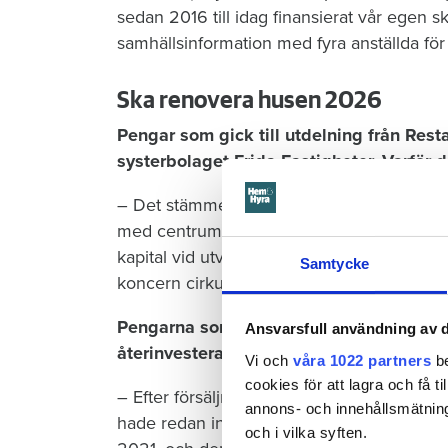
sedan 2016 till idag finansierat vår egen 
samhällsinformation med fyra anställda för 
Ska renovera husen 2026
Pengar som gick till utdelning från Resta
systerbolaget Frida Fastigheter. Varför 
– Det stämmer inte riktigt. Tre av Restad 
med centrumfastigheter i Vänersborg. En
kapital vid utvecklingen av dessa fastigheter
Samtycke
koncern cirkulerar.
Pengarna som ni fick för försäljningen 
Ansvarsfull användning av d
återinvesterade ni inte där i stället för 
Vi och
våra 1022 partners
be
cookies för att lagra och få t
– Efter försäljningen fanns det inget behov
annons- och innehållsmätning
hade redan investerats stora belopp i by
och i vilka syften.