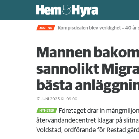
Kompisdealen blev verklighet – 40 år s
JUST NU
Mannen bakom R
sannolikt Migr
bästa anläggni
17 JUNI 2025
KL 09:00
Företaget drar in mångmiljon
NYHETER
återvändandecentret klagar på slitna 
Voldstad, ordförande för Restad gård