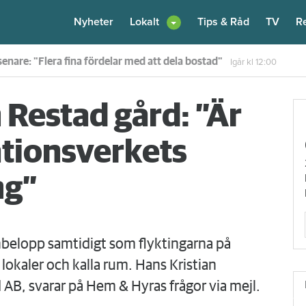
Nyheter
Lokalt
Tips & Råd
TV
R
enare: "Flera fina fördelar med att dela bostad"
Igår kl 12:00
estad gård: ”Är
ationsverkets
ng”
belopp samtidigt som flyktingarna på
lokaler och kalla rum. Hans Kristian
 AB, svarar på Hem & Hyras frågor via mejl.