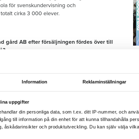
skola för svenskundervisning och
totalt cirka 3 000 elever.
d gård AB efter försäljningen fördes över till
då?
S
ä
gårds ägare har systerbolaget Frida Fastigheter AB
 mindre del av utdelningen användes som eget
Kn
mi
. Det är helt naturligt att eget kapital i en
Information
Reklaminställningar
Ti
av byggnaderna kom från Restad gård. Varför
ina uppgifter
i Frida Fastigheters hus i Vänersborg?
handlar din personliga data, som t.ex. ditt IP-nummer, och anv
illgång till information på din enhet för att kunna tillhandahålla pe
 av stora investeringar på Restad gård just då. Det
, åskådarinsikter och produktutveckling. Du kan själv välja vilk
ggnaderna som var i bruk under perioden 2013–