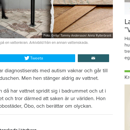
L
”
Foto: Getty/ Tommy Andersson/ Anna Rytterbrant
Ho
 på en vattenkran. Arkivbild från en annan vattenskada.
hu
tr
eg
Tweeta
r diagnostiserats med autism vaknar och går till
Kr
duschen. Men hen stänger aldrig av vattnet.
då har vattnet spridit sig i badrummet och ut i
et och tror därmed att saken är ur världen. Hon
brobostäder, Öbo, och berättar om olyckan.