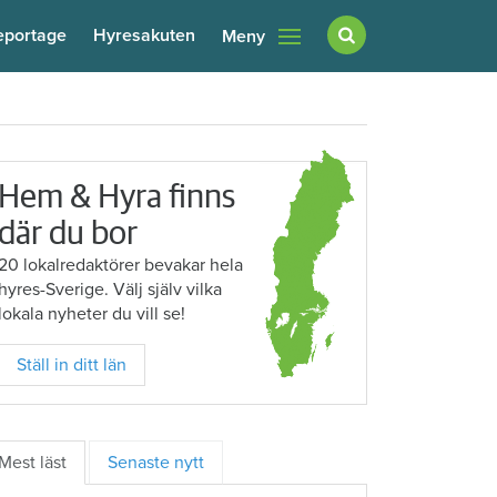
eportage
Hyresakuten
Meny
Hem & Hyra finns
där du bor
20 lokalredaktörer bevakar hela
hyres-Sverige. Välj själv vilka
lokala nyheter du vill se!
Ställ in ditt län
Mest läst
Senaste nytt