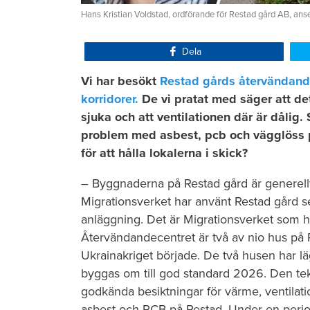
Hans Kristian Voldstad, ordförande för Restad gård AB, anse
Dela
Vi har besökt
Restad gårds återvändandec
korridorer.
De vi pratat med säger att det 
sjuka och att ventilationen där är dålig.
problem med asbest, pcb och vägglöss på 
för att hålla lokalerna i skick?
– Byggnaderna på Restad gård är generell
Migrationsverket har använt Restad gård s
anläggning. Det är Migrationsverket som h
Återvändandecentret är två av nio hus på
Ukrainakriget började. De två husen har l
byggas om till god standard 2026. Den tek
godkända besiktningar för värme, ventilati
asbest och PCB på Restad. Under en perio