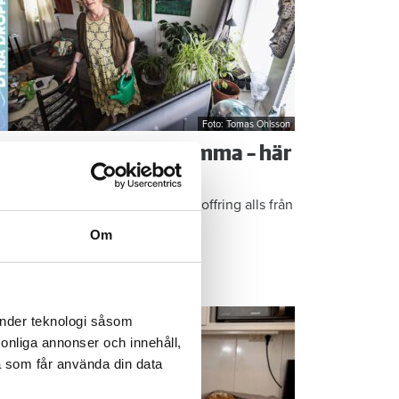
Foto: Tomas Ohlsson
å sparar du vatten hemma – här
r Kristins bästa tips
epen är enkla: ”Det är ingen uppoffring alls från
n sida”, säger Kristin Rydberg.
Om
ps & Råd
änder teknologi såsom
rsonliga annonser och innehåll,
a som får använda din data