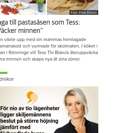
Foto: Frida Ekman
aga till pastasåsen som Tess:
Väcker minnen”
n växte upp med sin mammas hemlagade
smanskost och vurmade för skolmaten. I köket i
ean i Rönninge vill Tess Thi Blanck återuppväcka
na minnen och skapa nya åt sina söner.
önikor