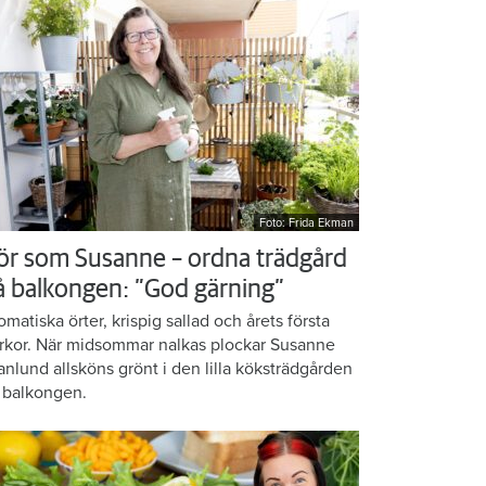
Foto: Frida Ekman
ör som Susanne – ordna trädgård
å balkongen: ”God gärning”
omatiska örter, krispig sallad och årets första
rkor. När midsommar nalkas plockar Susanne
anlund allsköns grönt i den lilla köksträdgården
 balkongen.