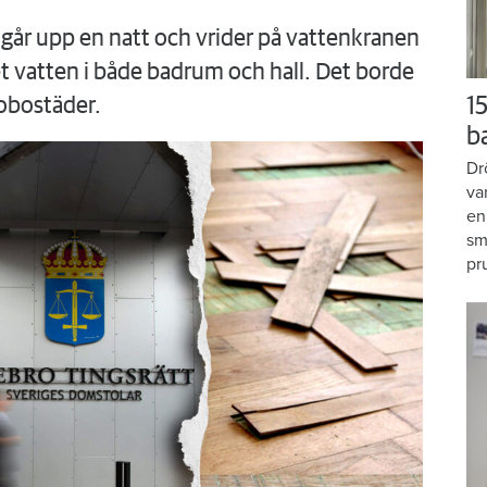
går upp en natt och vrider på vattenkranen
 vatten i både badrum och hall. Det borde
15
obostäder.
b
Dr
va
en
sm
pr