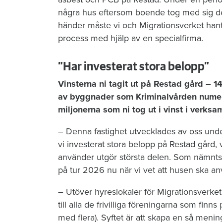
några hus eftersom boende tog med sig d
händer måste vi och Migrationsverket hant
process med hjälp av en specialfirma.
”Har investerat stora belopp”
Vinsterna ni tagit ut på Restad gård – 1
av byggnader som Kriminalvården numera
miljonerna som ni tog ut i vinst i verksam
– Denna fastighet utvecklades av oss und
vi investerat stora belopp på Restad gård
använder utgör största delen. Som nämnts
på tur 2026 nu när vi vet att husen ska an
– Utöver hyreslokaler för Migrationsverket 
till alla de frivilliga föreningarna som fi
med flera). Syftet är att skapa en så menin