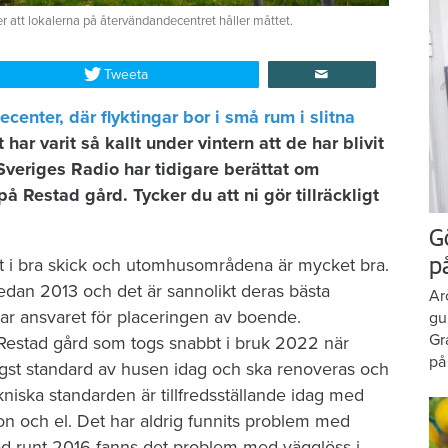
r att lokalerna på återvändandecentret håller måttet.
Tweeta
enter, där flyktingar bor i små rum i slitna
har varit så kallt under vintern att de har blivit
 Sveriges Radio har tidigare berättat om
Restad gård. Tycker du att ni gör tillräckligt
G
t i bra skick och utomhusområdena är mycket bra.
p
edan 2013 och det är sannolikt deras bästa
Ar
ar ansvaret för placeringen av boende.
gu
Gr
 Restad gård som togs snabbt i bruk 2022 när
på
ägst standard av husen idag och ska renoveras och
niska standarden är tillfredsställande idag med
on och el. Det har aldrig funnits problem med
d runt 2016 fanns det problem med vägglöss i