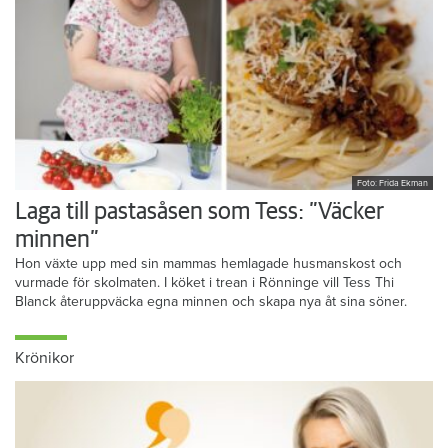
Foto: Frida Ekman
Laga till pastasåsen som Tess: ”Väcker
minnen”
Hon växte upp med sin mammas hemlagade husmanskost och
vurmade för skolmaten. I köket i trean i Rönninge vill Tess Thi
Blanck återuppväcka egna minnen och skapa nya åt sina söner.
Krönikor