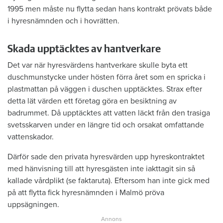
1995 men måste nu flytta sedan hans kontrakt prövats både
i hyresnämnden och i hovrätten.
Skada upptäcktes av hantverkare
Det var när hyresvärdens hantverkare skulle byta ett
duschmunstycke under hösten förra året som en spricka i
plastmattan på väggen i duschen upptäcktes. Strax efter
detta lät värden ett företag göra en besiktning av
badrummet. Då upptäcktes att vatten läckt från den trasiga
svetsskarven under en längre tid och orsakat omfattande
vattenskador.
Därför sade den privata hyresvärden upp hyreskontraktet
med hänvisning till att hyresgästen inte iakttagit sin så
kallade vårdplikt (se faktaruta). Eftersom han inte gick med
på att flytta fick hyresnämnden i Malmö pröva
uppsägningen.