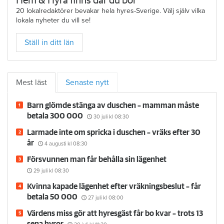
Hem & Hyra finns där du bor
20 lokalredaktörer bevakar hela hyres-Sverige. Välj själv vilka
lokala nyheter du vill se!
Ställ in ditt län
Mest läst
Senaste nytt
Barn glömde stänga av duschen – mamman måste
betala 300 000
30 juli
kl 08:30
Larmade inte om spricka i duschen – vräks efter 30
år
4 augusti
kl 08:30
Försvunnen man får behålla sin lägenhet
29 juli
kl 08:30
Kvinna kapade lägenhet efter vräkningsbeslut – får
betala 50 000
27 juli
kl 08:00
Värdens miss gör att hyresgäst får bo kvar – trots 13