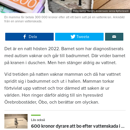
Foto: Getty/ Tommy Andersson/ Anna Rytterbrant
En mamma får betala 300 000 kronor efter att ett barn satt på en vattenkran. Arkivbild
från en annan vattenskada.
Dela
Tweeta
Det är en natt hösten 2022. Barnet som har diagnostiserats
med autism vaknar och går till badrummet. Där vrider barnet
på kranen i duschen. Men hen stänger aldrig av vattnet.
Vid tretiden på natten vaknar mamman och då har vattnet
spridit sig i badrummet och ut i hallen. Mamman torkar
förtvivlat upp vattnet och tror därmed att saken är ur
världen. Hon ringer därför aldrig till sin hyresvärd
Örebrobostäder, Öbo, och berättar om olyckan.
Läs också
600 kronor dyrare att bo efter vattenskada i Varberg