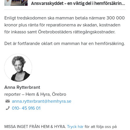
Ansvarsskyddet – en viktig del i hemförsäkringen
Enligt tredskodomen ska mamman betala närmare 300 000
kronor plus ränta för reparationerna av skadan, kostnaden
för inkasso samt Örebrobostäders rättegångskostnader.
Det är fortfarande oklart om mamman har en hemförsäkring.
Anna Rytterbrant
reporter
–
Hem & Hyra, Örebro
anna.rytterbrant@hemhyra.se
010- 45 916 01
MISSA INGET FRÅN HEM & HYRA.
Tryck här
för att följa oss på