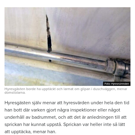
Foto: Hyresnämnden
Foto: Hyresnämnden
Hyresgästen borde ha upptäckt och larmat om glipan i duschväggen, menar
domstolarna.
Hyresgästen själv menar att hyresvärden under hela den tid
han bott där varken gjort några inspektioner eller något
underhåll av badrummet, och att det är anledningen till att
sprickan har kunnat uppstå. Sprickan var heller inte så lätt
att upptäcka, menar han.