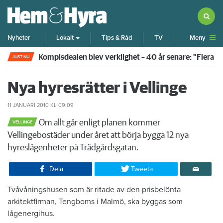
Meny
Nyheter
Lokalt
Tips & Råd
TV
Kompisdealen blev verklighet – 40 år senare: "Flera f
JUST NU
Nya hyresrätter i Vellinge
11 JANUARI 2010
KL 09:09
Om allt går enligt planen kommer
VELLINGE
Vellingebostäder under året att börja bygga 12 nya
hyreslägenheter på Trädgårdsgatan.
Dela
Tweeta
​Tvåvåningshusen som är ritade av den prisbelönta
arkitektfirman, Tengboms i Malmö, ska byggas som
lågenergihus.