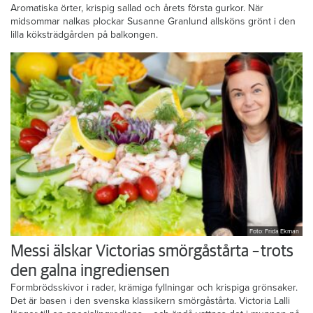
Aromatiska örter, krispig sallad och årets första gurkor. När
midsommar nalkas plockar Susanne Granlund allsköns grönt i den
lilla köksträdgården på balkongen.
Foto: Frida Ekman
Messi älskar Victorias smörgåstårta – trots
den galna ingrediensen
Formbrödsskivor i rader, krämiga fyllningar och krispiga grönsaker.
Det är basen i den svenska klassikern smörgåstårta. Victoria Lalli