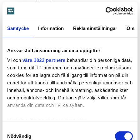
Beslutet överklagades till
Svea hovrätt
som nu har kommit
med ett beslut. Den enda ändringen är att hyresgästen får
längre tid på sig att flytta – något som hyresvärden inför
Samtycke
Information
Reklaminställningar
Om
domen sagt sig villig att gå med på. Innan 2 november i år
ska hyresgästen ha flyttat ut.
Svea hovrätts beslut kan inte överklagas.
Ansvarsfull användning av dina uppgifter
Vi och
våra 1022 partners
behandlar din personliga data,
som t.ex. ditt IP-nummer, och använder teknologi såsom
Läs också
cookies för att lagra och få tillgång till information på din
Så undviker du mögel – fyra riskplatser i lägenheten: ”Måste städa bort”
enhet för att kunna tillhandahålla personliga annonser och
innehåll, annons- och innehållsmätning, åskådarinsikter
och produktutveckling. Du kan själv välja vilka som får
Fakta:
Värden måste få veta om skador – så säger lagen
använda din data och i vilka syften.
En hyresgäst är skyldig att väl vårda lägenheten under
hyrestiden och hålla den ren. Den ska vara i gott skick
Med din tillåtelse skulle vi även vilja:
och hyresgästen är skyldig att ”bevara sundhet och
Samla in information om din geografiska plats
Samtyckesval
ordning inom fastigheten”. Det kallas vårdplikt.
Nödvändig
som kan ha en noggrannhet på upp till flera meter