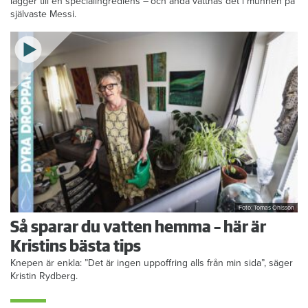
lägger till en specialingrediens – och ändå vattnas det i munnen på
självaste Messi.
Foto: Tomas Ohlsson
Så sparar du vatten hemma – här är
Kristins bästa tips
Knepen är enkla: ”Det är ingen uppoffring alls från min sida”, säger
Kristin Rydberg.