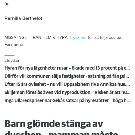
år.
Pernilla Berthelot
MISSA INGET FRÅN HEM & HYRA.
Tryck här
för att följa oss på
Facebook.
Läs också
Hyran för nya lägenheter rusar – ökade med 13 procent på ett år
Därför vill kommunen sälja fastigheter - satsning på fängelse kan ge inflyttning
Efter 15 års ovisshet – nu vill Uppsalahem riva Annikas hus: "Är det skrämskott igen?”
Skiljeman föreslås även vid nyproduktion: "Risken är att husen inte byggs"
Inga Ullaredspriser när Gekås satsar på hyresrätter – höga hyror ger svalt intresse
Barn glömde stänga av