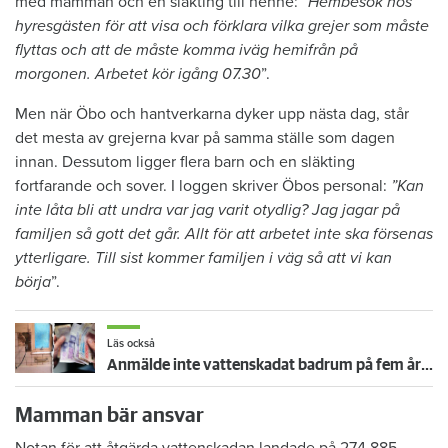
med mamman och en släkting till henne: ”
Hembesök hos
hyresgästen för att visa och förklara vilka grejer som måste
flyttas och att de måste komma iväg hemifrån på
morgonen. Arbetet kör igång 07.30
”.
Men när Öbo och hantverkarna dyker upp nästa dag, står
det mesta av grejerna kvar på samma ställe som dagen
innan. Dessutom ligger flera barn och en släkting
fortfarande och sover. I loggen skriver Öbos personal:
”Kan
inte låta bli att undra var jag varit otydlig? Jag jagar på
familjen så gott det går. Allt för att arbetet inte ska försenas
ytterligare. Till sist kommer familjen i väg så att vi kan
börja
”.
Läs också
Anmälde inte vattenskadat badrum på fem år – krävs på 125 000 kronor
Mamman bär ansvar
Notan för att åtgärda vattenskadan landade på 274 885