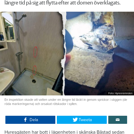
längre tid på sig att flytta efter att domen överklagats.
Foto: Hyresnämnden
En inspektion visade att vatten under en längre tid läckt in genom sprickor i väggen (de
röda markeringarna) och orsakat rötskador i syllen.
Dela
Tweeta
Hyresgästen har bott i lägenheten i skånska Båstad sedan