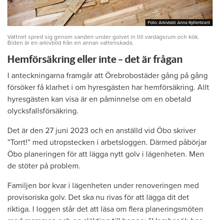
Foto: Arkivbild: Anna Rytterbrant
Foto: Arkivbild: Anna Rytterbrant
Vattnet spred sig genom sanden under golvet in till vardagsrum och kök.
Biden är en arkivbild från en annan vattenskada.
Hemförsäkring eller inte – det är frågan
I anteckningarna framgår att Örebrobostäder gång på gång
försöker få klarhet i om hyresgästen har hemförsäkring. Allt
hyresgästen kan visa är en påminnelse om en obetald
olycksfallsförsäkring.
Det är den 27 juni 2023 och en anställd vid Öbo skriver
”Torrt!” med utropstecken i arbetsloggen. Därmed påbörjar
Öbo planeringen för att lägga nytt golv i lägenheten. Men
de stöter på problem.
Familjen bor kvar i lägenheten under renoveringen med
provisoriska golv. Det ska nu rivas för att lägga dit det
riktiga. I loggen står det att läsa om flera planeringsmöten