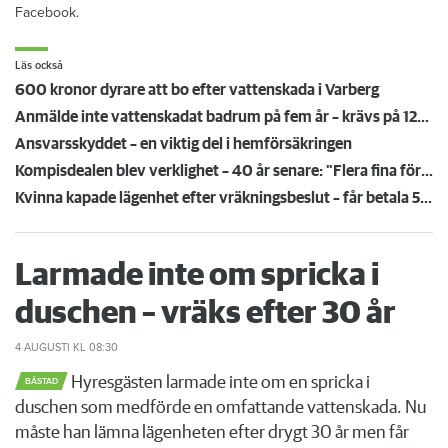
Facebook.
Läs också
600 kronor dyrare att bo efter vattenskada i Varberg
Anmälde inte vattenskadat badrum på fem år – krävs på 125 000 kronor
Ansvarsskyddet – en viktig del i hemförsäkringen
Kompisdealen blev verklighet – 40 år senare: "Flera fina fördelar med att dela bostad"
Kvinna kapade lägenhet efter vräkningsbeslut – får betala 50 000
Larmade inte om spricka i
duschen – vräks efter 30 år
4 AUGUSTI
KL 08:30
Hyresgästen larmade inte om en spricka i
BÅSTAD
duschen som medförde en omfattande vattenskada. Nu
måste han lämna lägenheten efter drygt 30 år men får