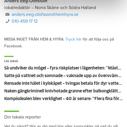
Anders Eeg-Olofsson
lokalredaktör
–
Norra Skåne och Södra Halland
anders.eeg-olofsson@hemhyra.se
010-459 17 12
MISSA INGET FRÅN HEM & HYRA.
Tryck här
för att följa oss på
Facebook.
Läs också
Så undviker du mögel – fyra riskplatser i lägenheten: ”Måste städa bort”
Satte på vattnet och somnade – vaknade upp av översvämning hos grannen
Rensade inte hålet i kylskåpet – tvingas betala för dyr vattenskada
Naken gängkriminell knivhotade granne efter balkongklättring
Kompisdealen blev verklighet – 40 år senare: "Flera fina fördelar med att dela bostad"
Din lokala reporter
Vet du något? Hör av dig med tips eller synpunkter på vad du vill