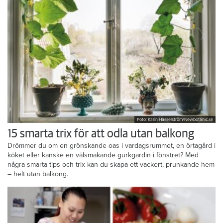
Foto: Karin Hasselström/Newbotanic.se
15 smarta trix för att odla utan balkong
Drömmer du om en grönskande oas i vardagsrummet, en örtagård i
köket eller kanske en välsmakande gurkgardin i fönstret? Med
några smarta tips och trix kan du skapa ett vackert, prunkande hem
– helt utan balkong.