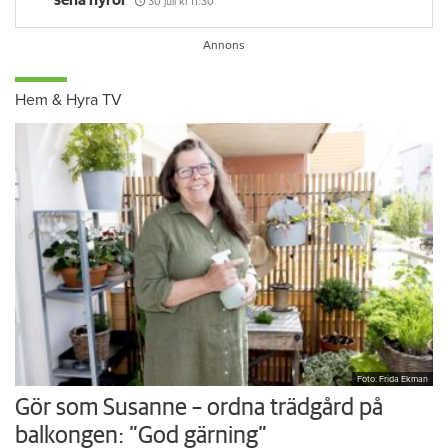
sena hyror
30 juli
kl 11:30
Hem & Hyra TV
Foto: Frida Ekman
Gör som Susanne – ordna trädgård på
balkongen: ”God gärning”