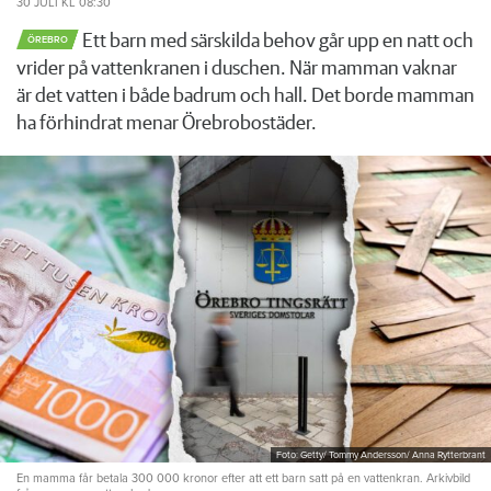
30 JULI
KL 08:30
Ett barn med särskilda behov går upp en natt och
ÖREBRO
vrider på vattenkranen i duschen. När mamman vaknar
är det vatten i både badrum och hall. Det borde mamman
ha förhindrat menar Örebrobostäder.
Foto: Getty/ Tommy Andersson/ Anna Rytterbrant
En mamma får betala 300 000 kronor efter att ett barn satt på en vattenkran. Arkivbild