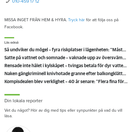
010-459 17 12
MISSA INGET FRÅN HEM & HYRA.
Tryck här
för att följa oss på
Facebook.
Läs också
Så undviker du mögel – fyra riskplatser i lägenheten: ”Måste städa bort”
Satte på vattnet och somnade – vaknade upp av översvämning hos grannen
Rensade inte hålet i kylskåpet – tvingas betala för dyr vattenskada
Naken gängkriminell knivhotade granne efter balkongklättring
Kompisdealen blev verklighet – 40 år senare: "Flera fina fördelar med att dela bostad"
Din lokala reporter
Vet du något? Hör av dig med tips eller synpunkter på vad du vill
läsa.