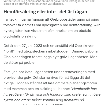
Vattnet spred sig genom sanden under golvet in till vardagsrum och kök.
Biden är en arkivbild från en annan vattenskada.
Hemförsäkring eller inte – det är frågan
I anteckningarna framgår att Örebrobostäder gång på gång
försöker få klarhet i om hyresgästen har hemförsäkring. Allt
hyresgästen kan visa är en påminnelse om en obetald
olycksfallsförsäkring.
Det är den 27 juni 2023 och en anställd vid Öbo skriver
”Torrt!” med utropstecken i arbetsloggen. Därmed påbörjar
Öbo planeringen för att lägga nytt golv i lägenheten. Men
de stöter på problem.
Familjen bor kvar i lägenheten under renoveringen med
provisoriska golv. Det ska nu rivas för att lägga dit det
riktiga. I loggen står det att läsa om flera planeringsmöten
med mamman och en släkting till henne: ”
Hembesök hos
hyresgästen för att visa och förklara vilka grejer som måste
flyttas och att de måste komma iväg hemifrån på