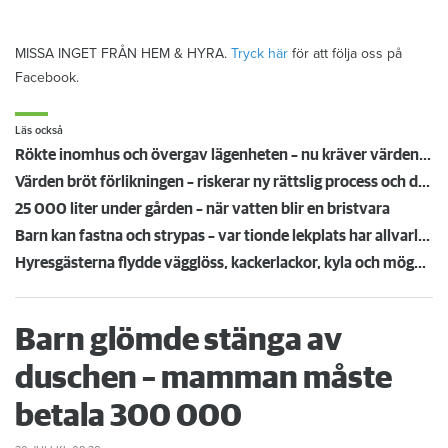
MISSA INGET FRÅN HEM & HYRA.
Tryck här
för att följa oss på
Facebook.
Läs också
Rökte inomhus och övergav lägenheten – nu kräver värden honom på 100 000 kronor
Värden bröt förlikningen – riskerar ny rättslig process och dubblerat vite
25 000 liter under gården – när vatten blir en bristvara
Barn kan fastna och strypas – var tionde lekplats har allvarliga brister
Hyresgästerna flydde vägglöss, kackerlackor, kyla och mögel: "Vaknade av att det kröp på kroppen"
Barn glömde stänga av
duschen – mamman måste
betala 300 000