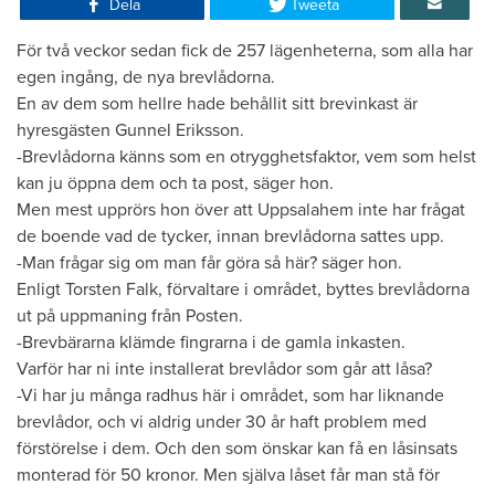
Dela
Tweeta
​För två veckor sedan fick de 257 lägenheterna, som alla har
egen ingång, de nya brevlådorna.
En av dem som hellre hade behållit sitt brevinkast är
hyresgästen Gunnel Eriksson.
-Brevlådorna känns som en otrygghetsfaktor, vem som helst
kan ju öppna dem och ta post, säger hon.
Men mest upprörs hon över att Uppsalahem inte har frågat
de boende vad de tycker, innan brevlådorna sattes upp.
-Man frågar sig om man får göra så här? säger hon.
Enligt Torsten Falk, förvaltare i området, byttes brevlådorna
ut på uppmaning från Posten.
-Brevbärarna klämde fingrarna i de gamla inkasten.
Varför har ni inte installerat brevlådor som går att låsa?
-Vi har ju många radhus här i området, som har liknande
brevlådor, och vi aldrig under 30 år haft problem med
förstörelse i dem. Och den som önskar kan få en låsinsats
monterad för 50 kronor. Men själva låset får man stå för