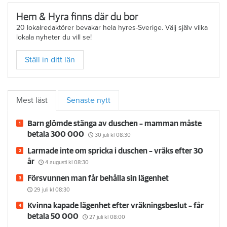
Hem & Hyra finns där du bor
20 lokalredaktörer bevakar hela hyres-Sverige. Välj själv vilka
lokala nyheter du vill se!
Ställ in ditt län
Mest läst
Senaste nytt
Barn glömde stänga av duschen – mamman måste
betala 300 000
30 juli
kl 08:30
Larmade inte om spricka i duschen – vräks efter 30
år
4 augusti
kl 08:30
Försvunnen man får behålla sin lägenhet
29 juli
kl 08:30
Kvinna kapade lägenhet efter vräkningsbeslut – får
betala 50 000
27 juli
kl 08:00