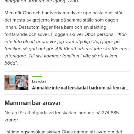
morgonen. Arbetet kör igång 07.30
”.
Men när Öbo och hantverkarna dyker upp nästa dag, står
det mesta av grejerna kvar på samma ställe som dagen
innan. Dessutom ligger flera barn och en släkting
fortfarande och sover. I loggen skriver Öbos personal:
”Kan
inte låta bli att undra var jag varit otydlig? Jag jagar på
familjen så gott det går. Allt för att arbetet inte ska försenas
ytterligare. Till sist kommer familjen i väg så att vi kan
börja
”.
Läs också
Anmälde inte vattenskadat badrum på fem år – krävs på 125 000 kronor
Mamman bär ansvar
Notan för att åtgärda vattenskadan landade på 274 885
kronor.
I stämningsansökan skriver Öbos ombud att även om det