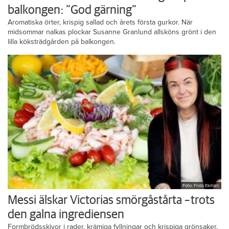
balkongen: ”God gärning”
Aromatiska örter, krispig sallad och årets första gurkor. När
midsommar nalkas plockar Susanne Granlund allsköns grönt i den
lilla köksträdgården på balkongen.
Foto: Frida Ekman
Messi älskar Victorias smörgåstårta – trots
den galna ingrediensen
Formbrödsskivor i rader, krämiga fyllningar och krispiga grönsaker.