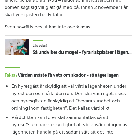
längre tid på sig att flytta – något som hyresvärden inför
domen sagt sig villig att gå med på. Innan 2 november i år
ska hyresgästen ha flyttat ut.
Svea hovrätts beslut kan inte överklagas.
Läs också
Så undviker du mögel – fyra riskplatser i lägenheten: ”Måste städa bort”
Fakta:
Värden måste få veta om skador – så säger lagen
En hyresgäst är skyldig att väl vårda lägenheten under
hyrestiden och hålla den ren. Den ska vara i gott skick
och hyresgästen är skyldig att ”bevara sundhet och
ordning inom fastigheten”. Det kallas vårdplikt.
Vårdplikten kan förenklat sammanfattas så att
hyresgästen har en skyldighet att vid användningen av
lägenheten handla på ett sådant sätt att det inte