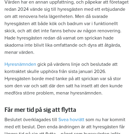
Värden har en annan uppfattning, och påpekar att företaget
redan 2024 vände sig till hyresgästen med ett erbjudande
om att renovera hela lägenheten. Men då svarade
hyresgästen att både kök och badrum var i funktionellt
skick, och att det inte fanns behov av någon renovering.
Hade hyresgästen redan då varnat om sprickan hade
skadorna inte blivit lika omfattande och dyra att åtgärda,
menar värden.
Hyresnämnden
gick på värdens linje och beslutade att
kontraktet skulle upphöra från sista januari 2026.
Hyresgästen borde med tanke på att sprickan var så stor
som den var och satt där den satt ha insett att den kunde
medföra större problem, menar hyresnämnden.
Får mer tid på sig att flytta
Beslutet överklagades till
Svea hovrätt
som nu har kommit
med ett beslut. Den enda ändringen är att hyresgästen får