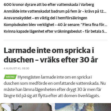
600 kronor dyrare att bo efter vattenskada i Varberg
Anmälde inte vattenskadat badrum på fem år – krävs på 125 000 kronor
Ansvarsskyddet – en viktig del i hemförsäkringen
Kompisdealen blev verklighet – 40 år senare: "Flera fina fördelar med att dela bostad"
Kvinna kapade lägenhet efter vräkningsbeslut – får betala 50 000
Larmade inte om spricka i
duschen – vräks efter 30 år
4 AUGUSTI
KL 08:30
Hyresgästen larmade inte om en spricka i
BÅSTAD
duschen som medförde en omfattande vattenskada. Nu
måste han lämna lägenheten efter drygt 30 år men får
längre tid på sig att flytta efter att domen överklagats.