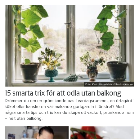
Foto: Karin Hasselström/Newbotanic.se
15 smarta trix för att odla utan balkong
Drömmer du om en grönskande oas i vardagsrummet, en örtagård i
köket eller kanske en välsmakande gurkgardin i fönstret? Med
några smarta tips och trix kan du skapa ett vackert, prunkande hem
– helt utan balkong.