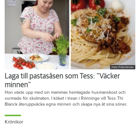
Foto: Frida Ekman
Laga till pastasåsen som Tess: ”Väcker
minnen”
Hon växte upp med sin mammas hemlagade husmanskost och
vurmade för skolmaten. I köket i trean i Rönninge vill Tess Thi
Blanck återuppväcka egna minnen och skapa nya åt sina söner.
Krönikor