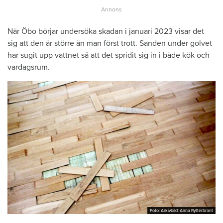
När Öbo börjar undersöka skadan i januari 2023 visar det
sig att den är större än man först trott. Sanden under golvet
har sugit upp vattnet så att det spridit sig in i både kök och
vardagsrum.
Foto: Arkivbild: Anna Rytterbrant
Foto: Arkivbild: Anna Rytterbrant