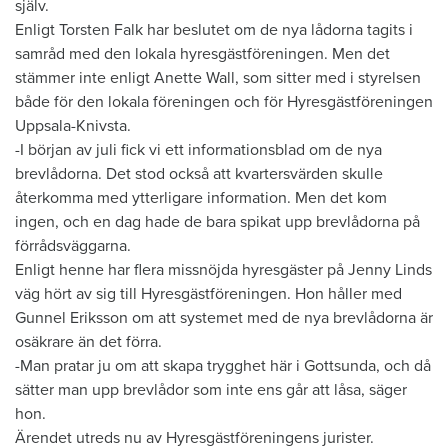
själv.
Enligt Torsten Falk har beslutet om de nya lådorna tagits i
samråd med den lokala hyresgästföreningen. Men det
stämmer inte enligt Anette Wall, som sitter med i styrelsen
både för den lokala föreningen och för Hyresgästföreningen
Uppsala-Knivsta.
-I början av juli fick vi ett informationsblad om de nya
brevlådorna. Det stod också att kvartersvärden skulle
återkomma med ytterligare information. Men det kom
ingen, och en dag hade de bara spikat upp brevlådorna på
förrådsväggarna.
Enligt henne har flera missnöjda hyresgäster på Jenny Linds
väg hört av sig till Hyresgästföreningen. Hon håller med
Gunnel Eriksson om att systemet med de nya brevlådorna är
osäkrare än det förra.
-Man pratar ju om att skapa trygghet här i Gottsunda, och då
sätter man upp brevlådor som inte ens går att låsa, säger
hon.
Ärendet utreds nu av Hyresgästföreningens jurister.