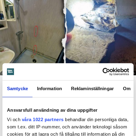
Foto: Hyresnämnden
En inspektion visade att vatten under en längre tid läckt in genom sprickor i väggen (de
röda markeringarna) och orsakat rötskador i syllen.
Samtycke
Information
Reklaminställningar
Om
Dela
Tweeta
Ansvarsfull användning av dina uppgifter
Hyresgästen har bott i lägenheten i skånska Båstad sedan
1995 men måste nu flytta sedan hans kontrakt prövats både
Vi och
våra 1022 partners
behandlar din personliga data,
i hyresnämnden och i hovrätten.
som t.ex. ditt IP-nummer, och använder teknologi såsom
cookies för att lagra och få tillgång till information på din