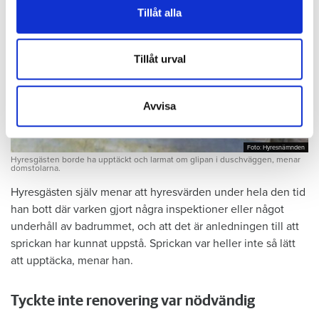
vidarebefordrar även sådana identifierare och annan
Tillåt alla
information från din enhet till de sociala medier och
annons- och analysföretag som vi samarbetar med.
Dessa kan i sin tur kombinera informationen med annan
Tillåt urval
information som du har tillhandahållit eller som de har
samlat in när du har använt deras tjänster.
Avvisa
Foto: Hyresnämnden
Foto: Hyresnämnden
Hyresgästen borde ha upptäckt och larmat om glipan i duschväggen, menar
domstolarna.
Hyresgästen själv menar att hyresvärden under hela den tid
han bott där varken gjort några inspektioner eller något
underhåll av badrummet, och att det är anledningen till att
sprickan har kunnat uppstå. Sprickan var heller inte så lätt
att upptäcka, menar han.
Tyckte inte renovering var nödvändig