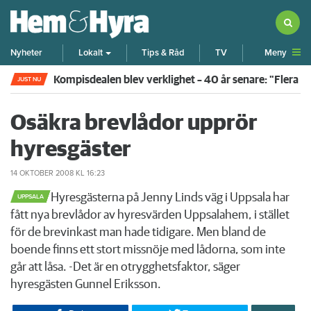
Meny
Nyheter
Lokalt
Tips & Råd
TV
Kompisdealen blev verklighet – 40 år senare: "Flera f
JUST NU
Osäkra brevlådor upprör
hyresgäster
14 OKTOBER 2008
KL 16:23
​Hyresgästerna på Jenny Linds väg i Uppsala har
UPPSALA
fått nya brevlådor av hyresvärden Uppsalahem, i stället
för de brevinkast man hade tidigare. Men bland de
boende finns ett stort missnöje med lådorna, som inte
går att låsa. -Det är en otrygghetsfaktor, säger
hyresgästen Gunnel Eriksson.