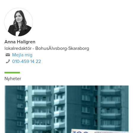
Anna Hallgren
lokalredaktör - BohusÄlvsborg-Skaraborg
Mejla mig
010-459 14 22
Nyheter