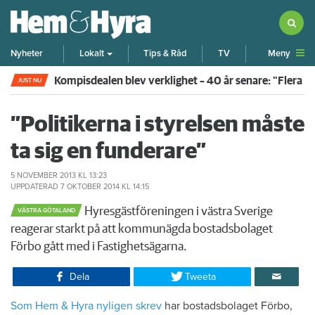
Meny
Nyheter
Lokalt
Tips & Råd
TV
Rökte inomhus och övergav lägenheten – nu kräver 
JUST NU
”Politikerna i styrelsen måste
ta sig en funderare”
5 NOVEMBER 2013
KL 13:23
UPPDATERAD
7 OKTOBER 2014
KL 14:15
Hyresgästföreningen i västra Sverige
VÄSTRA GÖTALAND
reagerar starkt på att kommunägda bostadsbolaget
Förbo gått med i Fastighetsägarna.
Dela
Tweeta
Som Hem & Hyra nyligen skrev
har bostadsbolaget Förbo,