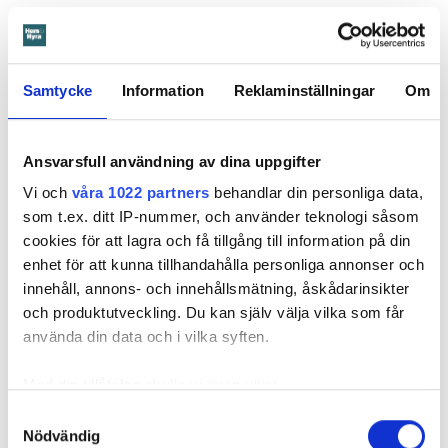
Därför sade den privata hyresvärden upp hyreskontraktet
med hänvisning till att hyresgästen inte iakttagit sin så
kallade vårdplikt (se faktaruta). Eftersom han inte gick med
Samtycke
Information
Reklaminställningar
Om
på att flytta fick hyresnämnden i Malmö pröva
uppsägningen.
Ansvarsfull användning av dina uppgifter
Vi och
våra 1022 partners
behandlar din personliga data,
som t.ex. ditt IP-nummer, och använder teknologi såsom
cookies för att lagra och få tillgång till information på din
enhet för att kunna tillhandahålla personliga annonser och
innehåll, annons- och innehållsmätning, åskådarinsikter
och produktutveckling. Du kan själv välja vilka som får
använda din data och i vilka syften.
Med din tillåtelse skulle vi även vilja:
Samla in information om din geografiska plats
Samtyckesval
Nödvändig
som kan ha en noggrannhet på upp till flera meter
Foto: Hyresnämnden
Foto: Hyresnämnden