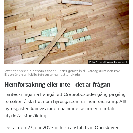
Foto: Arkivbild: Anna Rytterbrant
Foto: Arkivbild: Anna Rytterbrant
Vattnet spred sig genom sanden under golvet in till vardagsrum och kök.
Biden är en arkivbild från en annan vattenskada.
Hemförsäkring eller inte – det är frågan
I anteckningarna framgår att Örebrobostäder gång på gång
försöker få klarhet i om hyresgästen har hemförsäkring. Allt
hyresgästen kan visa är en påminnelse om en obetald
olycksfallsförsäkring.
Det är den 27 juni 2023 och en anställd vid Öbo skriver