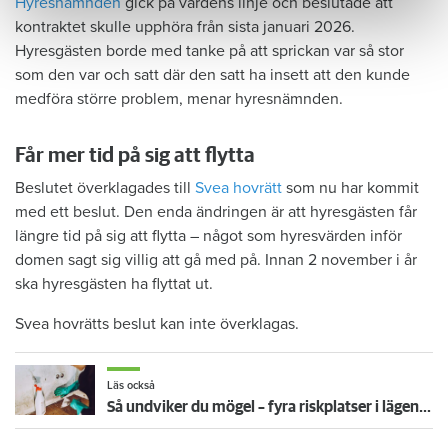
Hyresnämnden
gick på värdens linje och beslutade att
kontraktet skulle upphöra från sista januari 2026.
Hyresgästen borde med tanke på att sprickan var så stor
som den var och satt där den satt ha insett att den kunde
medföra större problem, menar hyresnämnden.
Får mer tid på sig att flytta
Beslutet överklagades till
Svea hovrätt
som nu har kommit
med ett beslut. Den enda ändringen är att hyresgästen får
längre tid på sig att flytta – något som hyresvärden inför
domen sagt sig villig att gå med på. Innan 2 november i år
ska hyresgästen ha flyttat ut.
Svea hovrätts beslut kan inte överklagas.
Läs också
Så undviker du mögel – fyra riskplatser i lägenheten: ”Måste städa bort”