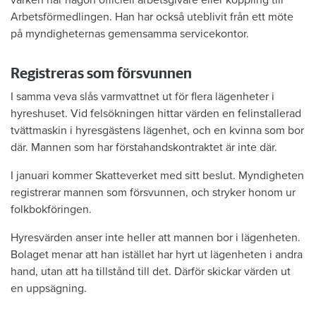
varken har någon officiell arbetsgivare eller koppling till
Arbetsförmedlingen. Han har också uteblivit från ett möte
på myndigheternas gemensamma servicekontor.
Registreras som försvunnen
I samma veva slås varmvattnet ut för flera lägenheter i
hyreshuset. Vid felsökningen hittar värden en felinstallerad
tvättmaskin i hyresgästens lägenhet, och en kvinna som bor
där. Mannen som har förstahandskontraktet är inte där.
I januari kommer Skatteverket med sitt beslut. Myndigheten
registrerar mannen som försvunnen, och stryker honom ur
folkbokföringen.
Hyresvärden anser inte heller att mannen bor i lägenheten.
Bolaget menar att han istället har hyrt ut lägenheten i andra
hand, utan att ha tillstånd till det. Därför skickar värden ut
en uppsägning.