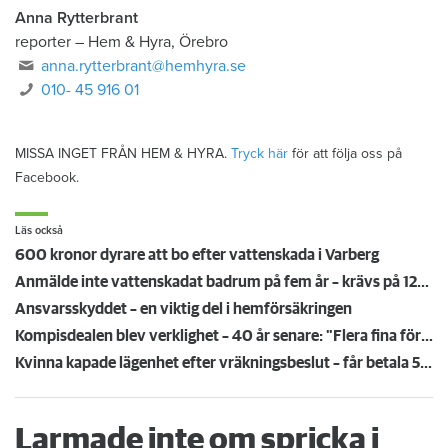
Anna Rytterbrant
reporter
–
Hem & Hyra, Örebro
anna.rytterbrant@hemhyra.se
010- 45 916 01
MISSA INGET FRÅN HEM & HYRA.
Tryck här
för att följa oss på
Facebook.
Läs också
600 kronor dyrare att bo efter vattenskada i Varberg
Anmälde inte vattenskadat badrum på fem år – krävs på 125 000 kronor
Ansvarsskyddet – en viktig del i hemförsäkringen
Kompisdealen blev verklighet – 40 år senare: "Flera fina fördelar med att dela bostad"
Kvinna kapade lägenhet efter vräkningsbeslut – får betala 50 000
Larmade inte om spricka i