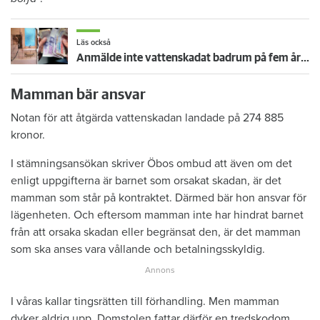
Läs också
Anmälde inte vattenskadat badrum på fem år – krävs på 125 000 kronor
Mamman bär ansvar
Notan för att åtgärda vattenskadan landade på 274 885
kronor.
I stämningsansökan skriver Öbos ombud att även om det
enligt uppgifterna är barnet som orsakat skadan, är det
mamman som står på kontraktet. Därmed bär hon ansvar för
lägenheten. Och eftersom mamman inte har hindrat barnet
från att orsaka skadan eller begränsat den, är det mamman
som ska anses vara vållande och betalningsskyldig.
I våras kallar tingsrätten till förhandling. Men mamman
dyker aldrig upp. Domstolen fattar därför en tredskodom.