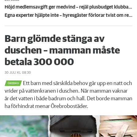
Höjd medlemsavgift ger medvind – rejäl plusbudget klubbad i Storgöteborg
Egna experter hjälpte inte – hyresgäster förlorar tvist om renovering: ”Tänker inte ge upp”
Barn glömde stänga av
duschen – mamman måste
betala 300 000
30 JULI
KL 08:30
Ett barn med särskilda behov går upp en natt och
ÖREBRO
vrider på vattenkranen i duschen. När mamman vaknar
är det vatten i både badrum och hall. Det borde mamman
ha förhindrat menar Örebrobostäder.