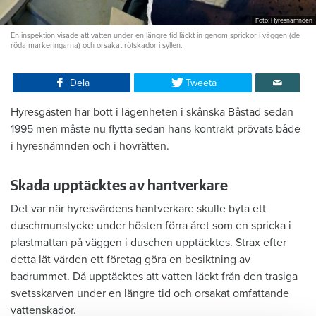
Foto: Hyresnämnden
En inspektion visade att vatten under en längre tid läckt in genom sprickor i väggen (de
röda markeringarna) och orsakat rötskador i syllen.
Dela
Tweeta
Hyresgästen har bott i lägenheten i skånska Båstad sedan
1995 men måste nu flytta sedan hans kontrakt prövats både
i hyresnämnden och i hovrätten.
Skada upptäcktes av hantverkare
Det var när hyresvärdens hantverkare skulle byta ett
duschmunstycke under hösten förra året som en spricka i
plastmattan på väggen i duschen upptäcktes. Strax efter
detta lät värden ett företag göra en besiktning av
badrummet. Då upptäcktes att vatten läckt från den trasiga
svetsskarven under en längre tid och orsakat omfattande
vattenskador.