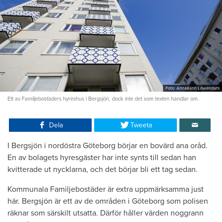
Foto: AnnaKarin Löwendahl
Ett av Familjebostäders hyreshus i Bergsjön, dock inte det som texten handlar om.
Dela
Tweeta
I Bergsjön i nordöstra Göteborg börjar en bovärd ana oråd.
En av bolagets hyresgäster har inte synts till sedan han
kvitterade ut nycklarna, och det börjar bli ett tag sedan.
Kommunala Familjebostäder är extra uppmärksamma just
här. Bergsjön är ett av de områden i Göteborg som polisen
räknar som särskilt utsatta. Därför håller värden noggrann