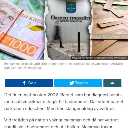
Foto: Getty/ Tommy Andersson/ Anna Rytterbrant
En mamma får betala 300 000 kronor efter att ett barn satt på en vattenkran. Arkivbild
från en annan vattenskada.
Dela
Tweeta
Det är en natt hösten 2022. Barnet som har diagnostiserats
med autism vaknar och går till badrummet. Där vrider barnet
på kranen i duschen. Men hen stänger aldrig av vattnet.
Vid tretiden på natten vaknar mamman och då har vattnet
spridit sig i badrummet och ut i hallen. Mamman torkar