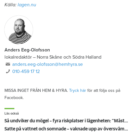
Källa:
lagen.nu
Anders Eeg-Olofsson
lokalredaktör
–
Norra Skåne och Södra Halland
anders.eeg-olofsson@hemhyra.se
010-459 17 12
MISSA INGET FRÅN HEM & HYRA.
Tryck här
för att följa oss på
Facebook.
Läs också
Så undviker du mögel – fyra riskplatser i lägenheten: ”Måste städa bort”
Satte på vattnet och somnade – vaknade upp av översvämning hos grannen