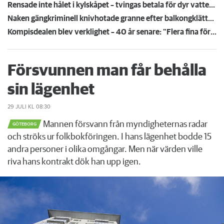
Rensade inte hålet i kylskåpet – tvingas betala för dyr vattenskada
Naken gängkriminell knivhotade granne efter balkongklättring
Kompisdealen blev verklighet – 40 år senare: "Flera fina fördelar med att dela bostad"
Försvunnen man får behålla
sin lägenhet
29 JULI
KL 08:30
Mannen försvann från myndigheternas radar
GÖTEBORG
och ströks ur folkbokföringen. I hans lägenhet bodde 15
andra personer i olika omgångar. Men när värden ville
riva hans kontrakt dök han upp igen.