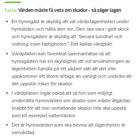
Fakta:
Värden måste få veta om skador – så säger lagen
En hyresgäst är skyldig att väl vårda lägenheten under
hyrestiden och hålla den ren. Den ska vara i gott skick
och hyresgästen är skyldig att ”bevara sundhet och
ordning inom fastigheten”. Det kallas vårdplikt.
Vårdplikten kan förenklat sammanfattas så att
hyresgästen har en skyldighet att vid användningen av
lägenheten handla på ett sådant sätt att det inte
uppkommer ett större slitage än vanligt och undvika att
det uppstår risker för skador.
I vårdplikten ingår också att så fort som möjligt
underrätta hyresvärden om skador som måste åtgärdas
snabbt för att mer omfattande skador inte ska uppstå,
som till exempel vattenläckor.
Det är hyresvärden som ska bevisa att lägenheten är
vanvårdad.