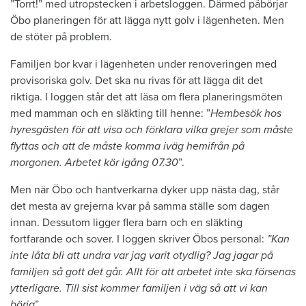
”Torrt!” med utropstecken i arbetsloggen. Därmed påbörjar
Öbo planeringen för att lägga nytt golv i lägenheten. Men
de stöter på problem.
Familjen bor kvar i lägenheten under renoveringen med
provisoriska golv. Det ska nu rivas för att lägga dit det
riktiga. I loggen står det att läsa om flera planeringsmöten
med mamman och en släkting till henne: ”
Hembesök hos
hyresgästen för att visa och förklara vilka grejer som måste
flyttas och att de måste komma iväg hemifrån på
morgonen. Arbetet kör igång 07.30
”.
Men när Öbo och hantverkarna dyker upp nästa dag, står
det mesta av grejerna kvar på samma ställe som dagen
innan. Dessutom ligger flera barn och en släkting
fortfarande och sover. I loggen skriver Öbos personal:
”Kan
inte låta bli att undra var jag varit otydlig? Jag jagar på
familjen så gott det går. Allt för att arbetet inte ska försenas
ytterligare. Till sist kommer familjen i väg så att vi kan
börja
”.