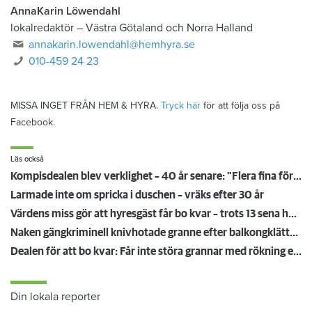
AnnaKarin Löwendahl
lokalredaktör
–
Västra Götaland och Norra Halland
annakarin.lowendahl@hemhyra.se
010-459 24 23
MISSA INGET FRÅN HEM & HYRA.
Tryck här
för att följa oss på
Facebook.
Läs också
Kompisdealen blev verklighet – 40 år senare: "Flera fina fördelar med att dela bostad"
Larmade inte om spricka i duschen – vräks efter 30 år
Värdens miss gör att hyresgäst får bo kvar – trots 13 sena hyror
Naken gängkriminell knivhotade granne efter balkongklättring
Dealen för att bo kvar: Får inte störa grannar med rökning eller utsätta dem för brandfara
Din lokala reporter