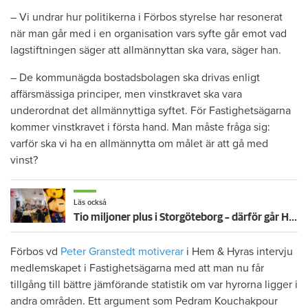
– Vi undrar hur politikerna i Förbos styrelse har resonerat
när man går med i en organisation vars syfte går emot vad
lagstiftningen säger att allmännyttan ska vara, säger han.
– De kommunägda bostadsbolagen ska drivas enligt
affärsmässiga principer, men vinstkravet ska vara
underordnat det allmännyttiga syftet. För Fastighetsägarna
kommer vinstkravet i första hand. Man måste fråga sig:
varför ska vi ha en allmännytta om målet är att gå med
vinst?
Läs också
Tio miljoner plus i Storgöteborg – därför går Hyresgästföreningen med storvinst
Förbos vd
Peter Granstedt motiverar
i Hem & Hyras intervju
medlemskapet i Fastighetsägarna med att man nu får
tillgång till bättre jämförande statistik om var hyrorna ligger i
andra områden. Ett argument som Pedram Kouchakpour