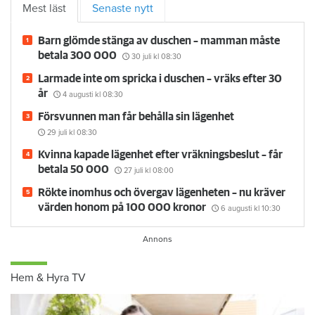
Mest läst
Senaste nytt
Barn glömde stänga av duschen – mamman måste
betala 300 000
30 juli
kl 08:30
Larmade inte om spricka i duschen – vräks efter 30
år
4 augusti
kl 08:30
Försvunnen man får behålla sin lägenhet
29 juli
kl 08:30
Kvinna kapade lägenhet efter vräkningsbeslut – får
betala 50 000
27 juli
kl 08:00
Rökte inomhus och övergav lägenheten – nu kräver
värden honom på 100 000 kronor
6 augusti
kl 10:30
Hem & Hyra TV