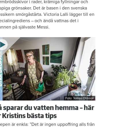
rmbrödsskivor i rader, krämiga fyllningar och
ispiga grönsaker. Det är basen i den svenska
assikern smörgåstårta. Victoria Lalli lägger till en
ecialingrediens – och ändå vattnas det i
nnen på självaste Messi.
Foto: Tomas Ohlsson
å sparar du vatten hemma – här
r Kristins bästa tips
epen är enkla: ”Det är ingen uppoffring alls från