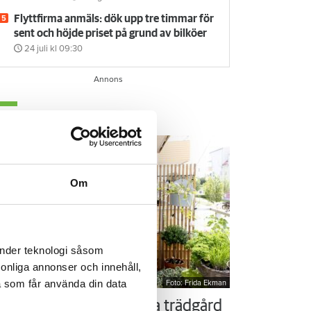
Flyttfirma anmäls: dök upp tre timmar för
sent och höjde priset på grund av bilköer
24 juli
kl 09:30
em & Hyra TV
Om
änder teknologi såsom
rsonliga annonser och innehåll,
a som får använda din data
Foto: Frida Ekman
ör som Susanne – ordna trädgård