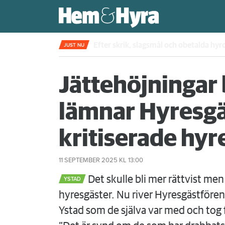
Fjärde året i rad – nu sätter skiljemän
JUST NU
Jättehöjningar 
lämnar Hyresgä
kritiserade hy
11 SEPTEMBER 2025
KL 13:00
Det skulle bli mer rättvist men
YSTAD
hyresgäster. Nu river Hyresgästföre
Ystad som de själva var med och tog 