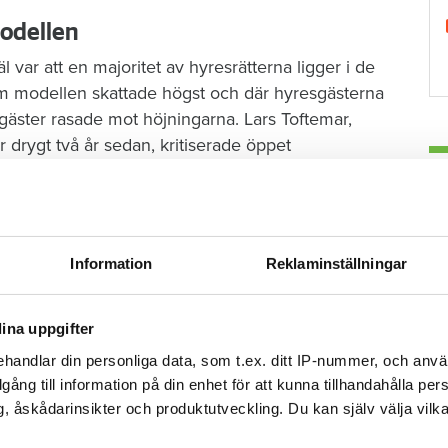
modellen
l var att en majoritet av hyresrätterna ligger i de
om modellen skattade högst och där hyresgästerna
sgäster rasade mot höjningarna. Lars Toftemar,
drygt två år sedan, kritiserade öppet
H
föreningen svek medlemmarna och han blev
Information
Reklaminställningar
dellen. Att jag uteslöts spelar inte så stor
a han i början av den här sommaren, när Hem & Hyra
ina uppgifter
handlar din personliga data, som t.ex. ditt IP-nummer, och anv
illgång till information på din enhet för att kunna tillhandahålla pe
, åskådarinsikter och produktutveckling. Du kan själv välja vilk
G