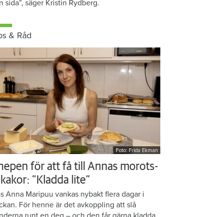
n sida”, säger Kristin Rydberg.
ps & Råd
Foto: Frida Ekman
nepen för att få till Annas morots-
kakor: ”Kladda lite”
s Anna Maripuu vankas nybakt flera dagar i
ckan. För henne är det avkoppling att slå
nderna runt en deg – och den får gärna kladda