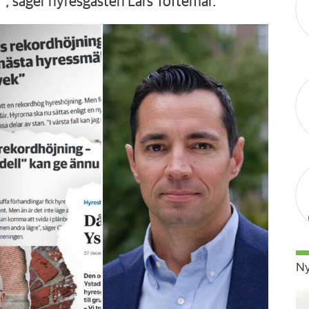
”, säger hyresgästen Lars Toftemar.
Ny