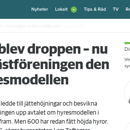
Nyheter
Lokalt
Tips & Råd
TV
R
 hyran för 172 000 hushåll
4 augusti
kl 17:55
blev droppen – nu
Di
Ve
stföreningen den
sy
resmodellen
 ledde till jättehöjningar och besvikna
ningen upp avtalet om hyresmodellen i
fram. Men 600 har redan fått höjda hyror.