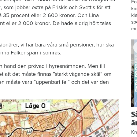
Fo
som jobbar extra på Friskis och Svettis för att
kr
å 35 procent eller 2 600 kronor. Och Lina
kl
sp
t eller 2 000 kronor. De hade aldrig hört talas
mu
nsionärer, vi har bara våra små pensioner, hur ska
Anna Falkensparr i somras.
en hand den prövad i hyresnämnden. Men till
det att det måste finnas ”starkt vägande skäl” om
en måste vara ”uppenbart fel” och det var den
S
ä
Kn