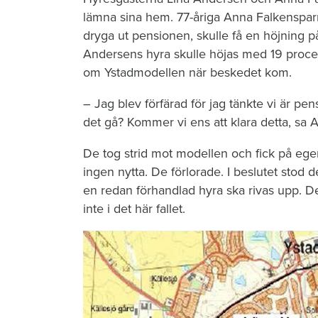
lämna sina hem. 77-åriga Anna Falkensparr, 
dryga ut pensionen, skulle få en höjning p
Andersens hyra skulle höjas med 19 procen
om Ystadmodellen när beskedet kom.
– Jag blev förfärad för jag tänkte vi är pe
det gå? Kommer vi ens att klara detta, sa 
De tog strid mot modellen och fick på eg
ingen nytta. De förlorade. I beslutet stod 
en redan förhandlad hyra ska rivas upp. D
inte i det här fallet.