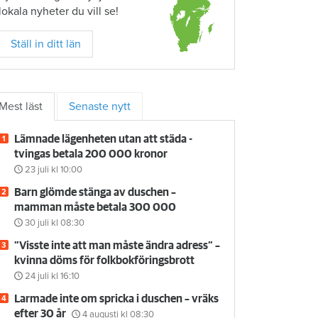
lokala nyheter du vill se!
Ställ in ditt län
Mest läst
Senaste nytt
Lämnade lägenheten utan att städa -
tvingas betala 200 000 kronor
23 juli
kl 10:00
Barn glömde stänga av duschen –
mamman måste betala 300 000
30 juli
kl 08:30
”Visste inte att man måste ändra adress” –
kvinna döms för folkbokföringsbrott
24 juli
kl 16:10
Larmade inte om spricka i duschen – vräks
efter 30 år
4 augusti
kl 08:30