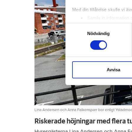
Med din tillåtelse skulle vi äve
Samla in information 
Identifiera din enhet 
Samtyckesval
Ta reda på mer om hur dina pe
Nödvändig
eller dra tillbaka ditt samtyc
Vi använder enhetsidentifierar
sociala medier och analysera 
till de sociala medier och a
Avvisa
med annan information som du 
Lina Andersen och Anna Falkensparr bor enligt Ystadmodel
Riskerade höjningar med flera 
Hyresgästerna Lina Andersen och Anna Falk