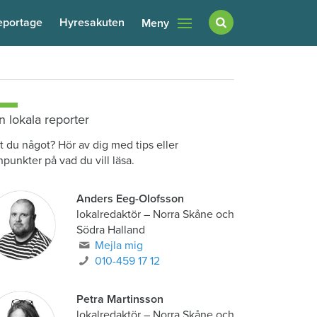
eportage
Hyresakuten
Meny
n lokala reporter
t du något? Hör av dig med tips eller
npunkter på vad du vill läsa.
Anders Eeg-Olofsson
lokalredaktör
–
Norra Skåne och
Södra Halland
Mejla mig
010-459 17 12
Petra Martinsson
lokalredaktör
–
Norra Skåne och