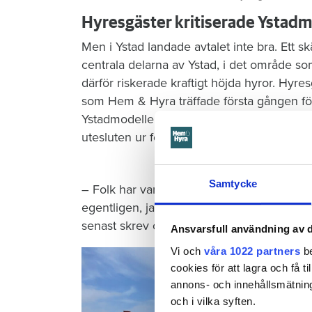
Hyresgäster kritiserade Ystad
Men i Ystad landade avtalet inte bra. Ett skä
centrala delarna av Ystad, i det område s
därför riskerade kraftigt höjda hyror. Hyre
som Hem & Hyra träffade första gången för 
Ystadmodellen. Han tyckte att Hyresgäst
utesluten ur föreningen.
Samtycke
– Folk har varit skitförbannade över Ystadmo
egentligen, jag har en friare roll idag, s
senast skrev om Ystadmodellen.
Ansvarsfull användning av d
Vi och
våra 1022 partners
be
cookies för att lagra och få t
annons- och innehållsmätning
och i vilka syften.