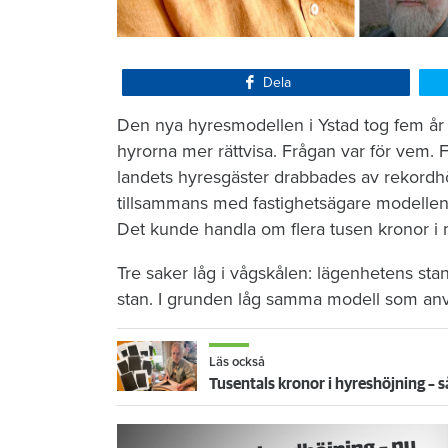
Dela
Den nya hyresmodellen i Ystad tog fem år 
hyrorna mer rättvisa. Frågan var för vem. F
landets hyresgäster drabbades av rekordh
tillsammans med fastighetsägare modellen so
Det kunde handla om flera tusen kronor i
Tre saker låg i vågskålen: lägenhetens stan
stan. I grunden låg samma modell som anv
Läs också
Tusentals kronor i hyreshöjning –