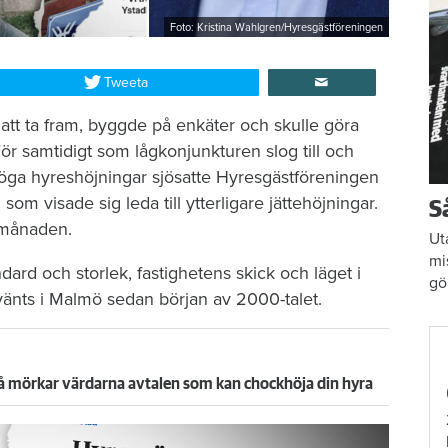
Foto: Kristina Wahlgren/Hyresgästföreningen
Tweeta
att ta fram, byggde på enkäter och skulle göra
ör samtidigt som lågkonjunkturen slog till och
öga hyreshöjningar sjösatte Hyresgästföreningen
m visade sig leda till ytterligare jättehöjningar.
S
 månaden.
Ut
mi
dard och storlek, fastighetens skick och läget i
gö
änts i Malmö sedan början av 2000-talet.
 så mörkar värdarna avtalen som kan chockhöja din hyra