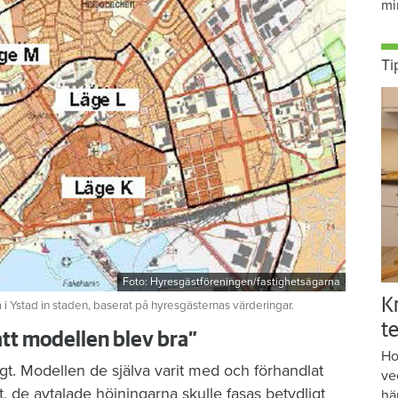
mi
Ti
Foto: Hyresgästföreningen/fastighetsägarna
K
 Ystad in staden, baserat på hyresgästernas värderingar.
te
tt modellen blev bra”
Ho
t. Modellen de själva varit med och förhandlat
ve
t, de avtalade höjningarna skulle fasas betydligt
hä