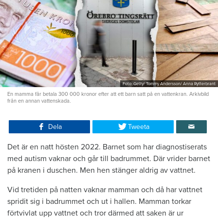
Foto: Getty/ Tommy Andersson/ Anna Rytterbrant
En mamma får betala 300 000 kronor efter att ett barn satt på en vattenkran. Arkivbild
från en annan vattenskada.
Dela
Tweeta
Det är en natt hösten 2022. Barnet som har diagnostiserats
med autism vaknar och går till badrummet. Där vrider barnet
på kranen i duschen. Men hen stänger aldrig av vattnet.
Vid tretiden på natten vaknar mamman och då har vattnet
spridit sig i badrummet och ut i hallen. Mamman torkar
förtvivlat upp vattnet och tror därmed att saken är ur