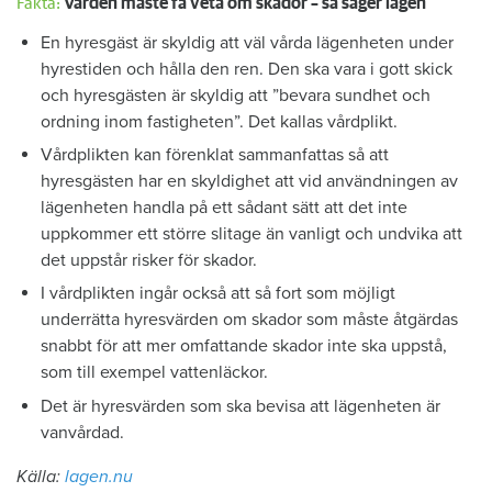
Fakta:
Värden måste få veta om skador – så säger lagen
En hyresgäst är skyldig att väl vårda lägenheten under
hyrestiden och hålla den ren. Den ska vara i gott skick
och hyresgästen är skyldig att ”bevara sundhet och
ordning inom fastigheten”. Det kallas vårdplikt.
Vårdplikten kan förenklat sammanfattas så att
hyresgästen har en skyldighet att vid användningen av
lägenheten handla på ett sådant sätt att det inte
uppkommer ett större slitage än vanligt och undvika att
det uppstår risker för skador.
I vårdplikten ingår också att så fort som möjligt
underrätta hyresvärden om skador som måste åtgärdas
snabbt för att mer omfattande skador inte ska uppstå,
som till exempel vattenläckor.
Det är hyresvärden som ska bevisa att lägenheten är
vanvårdad.
Källa:
lagen.nu