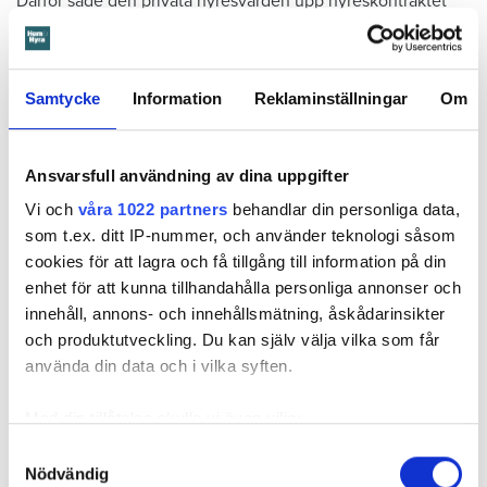
Därför sade den privata hyresvärden upp hyreskontraktet
med hänvisning till att hyresgästen inte iakttagit sin så
kallade vårdplikt (se faktaruta). Eftersom han inte gick med
på att flytta fick hyresnämnden i Malmö pröva
Samtycke
Information
Reklaminställningar
Om
uppsägningen.
Ansvarsfull användning av dina uppgifter
Vi och
våra 1022 partners
behandlar din personliga data,
som t.ex. ditt IP-nummer, och använder teknologi såsom
cookies för att lagra och få tillgång till information på din
enhet för att kunna tillhandahålla personliga annonser och
innehåll, annons- och innehållsmätning, åskådarinsikter
och produktutveckling. Du kan själv välja vilka som får
använda din data och i vilka syften.
Med din tillåtelse skulle vi även vilja:
Samla in information om din geografiska plats
Samtyckesval
Foto: Hyresnämnden
Foto: Hyresnämnden
Hyresgästen borde ha upptäckt och larmat om glipan i duschväggen, menar
Nödvändig
som kan ha en noggrannhet på upp till flera meter
domstolarna.