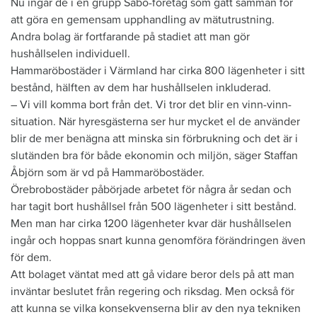
Nu ingår de i en grupp Sabo-företag som gått samman för
att göra en gemensam upphandling av mätutrustning.
Andra bolag är fortfarande på stadiet att man gör
hushållselen individuell.
Hammaröbostäder i Värmland har cirka 800 lägenheter i sitt
bestånd, hälften av dem har hushållselen inkluderad.
– Vi vill komma bort från det. Vi tror det blir en vinn-vinn-
situation. När hyresgästerna ser hur mycket el de använder
blir de mer benägna att minska sin förbrukning och det är i
slutänden bra för både ekonomin och miljön, säger Staffan
Åbjörn som är vd på Hammaröbostäder.
Örebrobostäder påbörjade arbetet för några år sedan och
har tagit bort hushållsel från 500 lägenheter i sitt bestånd.
Men man har cirka 1200 lägenheter kvar där hushållselen
ingår och hoppas snart kunna genomföra förändringen även
för dem.
Att bolaget väntat med att gå vidare beror dels på att man
inväntar beslutet från regering och riksdag. Men också för
att kunna se vilka konsekvenserna blir av den nya tekniken