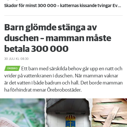
Skador för minst 300 000 – katternas kissande tvingar Eva att flytta: ”Missförstånd och lögner”
Barn glömde stänga av
duschen – mamman måste
betala 300 000
30 JULI
KL 08:30
Ett barn med särskilda behov går upp en natt och
ÖREBRO
vrider på vattenkranen i duschen. När mamman vaknar
är det vatten i både badrum och hall. Det borde mamman
ha förhindrat menar Örebrobostäder.