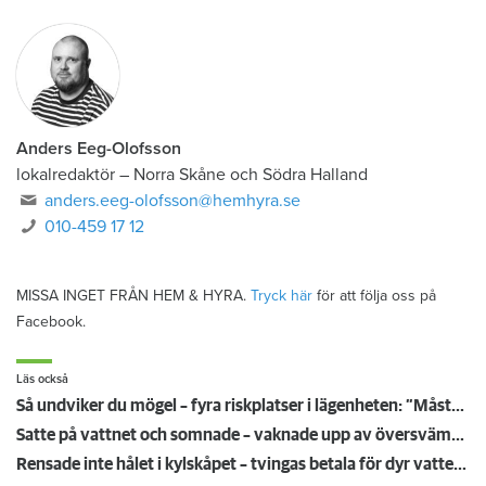
Anders Eeg-Olofsson
lokalredaktör
–
Norra Skåne och Södra Halland
anders.eeg-olofsson@hemhyra.se
010-459 17 12
MISSA INGET FRÅN HEM & HYRA.
Tryck här
för att följa oss på
Facebook.
Läs också
Så undviker du mögel – fyra riskplatser i lägenheten: ”Måste städa bort”
Satte på vattnet och somnade – vaknade upp av översvämning hos grannen
Rensade inte hålet i kylskåpet – tvingas betala för dyr vattenskada