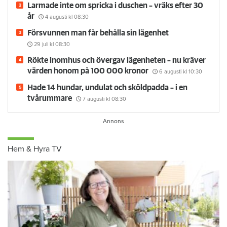
Larmade inte om spricka i duschen – vräks efter 30
år
4 augusti
kl 08:30
Försvunnen man får behålla sin lägenhet
29 juli
kl 08:30
Rökte inomhus och övergav lägenheten – nu kräver
värden honom på 100 000 kronor
6 augusti
kl 10:30
Hade 14 hundar, undulat och sköldpadda – i en
tvårummare
7 augusti
kl 08:30
Hem & Hyra TV