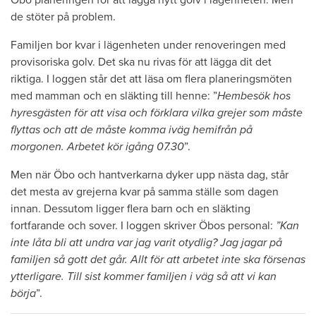
de stöter på problem.
Familjen bor kvar i lägenheten under renoveringen med
provisoriska golv. Det ska nu rivas för att lägga dit det
riktiga. I loggen står det att läsa om flera planeringsmöten
med mamman och en släkting till henne: ”
Hembesök hos
hyresgästen för att visa och förklara vilka grejer som måste
flyttas och att de måste komma iväg hemifrån på
morgonen. Arbetet kör igång 07.30
”.
Men när Öbo och hantverkarna dyker upp nästa dag, står
det mesta av grejerna kvar på samma ställe som dagen
innan. Dessutom ligger flera barn och en släkting
fortfarande och sover. I loggen skriver Öbos personal:
”Kan
inte låta bli att undra var jag varit otydlig? Jag jagar på
familjen så gott det går. Allt för att arbetet inte ska försenas
ytterligare. Till sist kommer familjen i väg så att vi kan
börja
”.