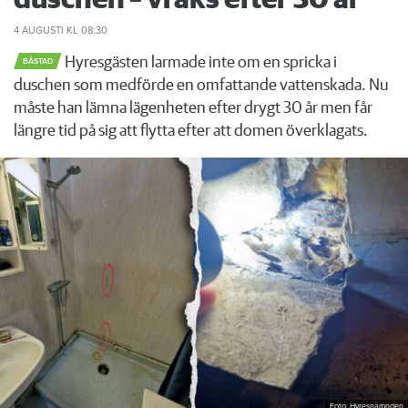
duschen – vräks efter 30 år
4 AUGUSTI
KL 08:30
Hyresgästen larmade inte om en spricka i
BÅSTAD
duschen som medförde en omfattande vattenskada. Nu
måste han lämna lägenheten efter drygt 30 år men får
längre tid på sig att flytta efter att domen överklagats.
Foto: Hyresnämnden