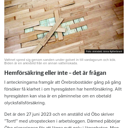
Foto: Arkivbild: Anna Rytterbrant
Foto: Arkivbild: Anna Rytterbrant
Vattnet spred sig genom sanden under golvet in till vardagsrum och kök.
Biden är en arkivbild från en annan vattenskada.
Hemförsäkring eller inte – det är frågan
I anteckningarna framgår att Örebrobostäder gång på gång
försöker få klarhet i om hyresgästen har hemförsäkring. Allt
hyresgästen kan visa är en påminnelse om en obetald
olycksfallsförsäkring.
Det är den 27 juni 2023 och en anställd vid Öbo skriver
”Torrt!” med utropstecken i arbetsloggen. Därmed påbörjar
Öbo planeringen för att lägga nytt golv i lägenheten. Men