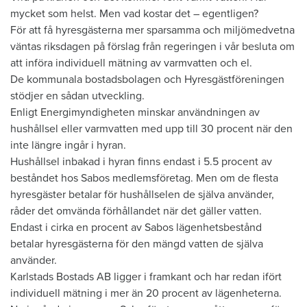
mycket som helst. Men vad kostar det – egentligen?
För att få hyresgästerna mer sparsamma och miljömedvetna
väntas riksdagen på förslag från regeringen i vår besluta om
att införa individuell mätning av varmvatten och el.
De kommunala bostadsbolagen och Hyresgästföreningen
stödjer en sådan utveckling.
Enligt Energimyndigheten minskar användningen av
hushållsel eller varmvatten med upp till 30 procent när den
inte längre ingår i hyran.
Hushållsel inbakad i hyran finns endast i 5.5 procent av
beståndet hos Sabos medlemsföretag. Men om de flesta
hyresgäster betalar för hushållselen de själva använder,
råder det omvända förhållandet när det gäller vatten.
Endast i cirka en procent av Sabos lägenhetsbestånd
betalar hyresgästerna för den mängd vatten de själva
använder.
Karlstads Bostads AB ligger i framkant och har redan ifört
individuell mätning i mer än 20 procent av lägenheterna.