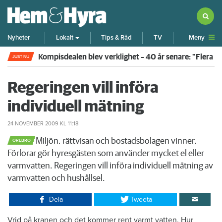
Meny
Nyheter
Lokalt
Tips & Råd
TV
Kompisdealen blev verklighet – 40 år senare: "Flera f
JUST NU
Regeringen vill införa
individuell mätning
24 NOVEMBER 2009
KL 11:18
​Miljön, rättvisan och bostadsbolagen vinner.
ÖREBRO
Förlorar gör hyresgästen som använder mycket el eller
varmvatten. Regeringen vill införa individuell mätning av
varmvatten och hushållsel.
Dela
Tweeta
​Vrid på kranen och det kommer rent varmt vatten. Hur