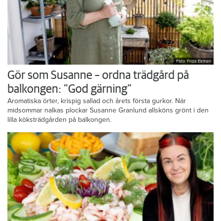
Foto: Frida Ekman
Gör som Susanne – ordna trädgård på
balkongen: ”God gärning”
Aromatiska örter, krispig sallad och årets första gurkor. När
midsommar nalkas plockar Susanne Granlund allsköns grönt i den
lilla köksträdgården på balkongen.