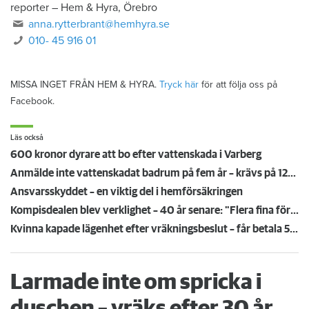
reporter
–
Hem & Hyra, Örebro
anna.rytterbrant@hemhyra.se
010- 45 916 01
MISSA INGET FRÅN HEM & HYRA.
Tryck här
för att följa oss på
Facebook.
Läs också
600 kronor dyrare att bo efter vattenskada i Varberg
Anmälde inte vattenskadat badrum på fem år – krävs på 125 000 kronor
Ansvarsskyddet – en viktig del i hemförsäkringen
Kompisdealen blev verklighet – 40 år senare: "Flera fina fördelar med att dela bostad"
Kvinna kapade lägenhet efter vräkningsbeslut – får betala 50 000
Larmade inte om spricka i