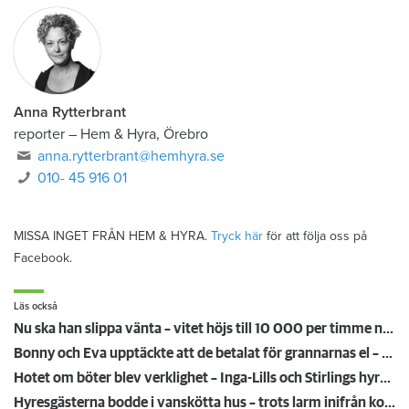
Anna Rytterbrant
reporter
–
Hem & Hyra, Örebro
anna.rytterbrant@hemhyra.se
010- 45 916 01
MISSA INGET FRÅN HEM & HYRA.
Tryck här
för att följa oss på
Facebook.
Läs också
Nu ska han slippa vänta – vitet höjs till 10 000 per timme när hissen står still
Bonny och Eva upptäckte att de betalat för grannarnas el – värden vill inte svara på frågor
Hotet om böter blev verklighet – Inga-Lills och Stirlings hyresvärdar får betala 75 000: ”Herregud så onödigt”
Hyresgästerna bodde i vanskötta hus – trots larm inifrån kommunen: "Har följt rutinerna"