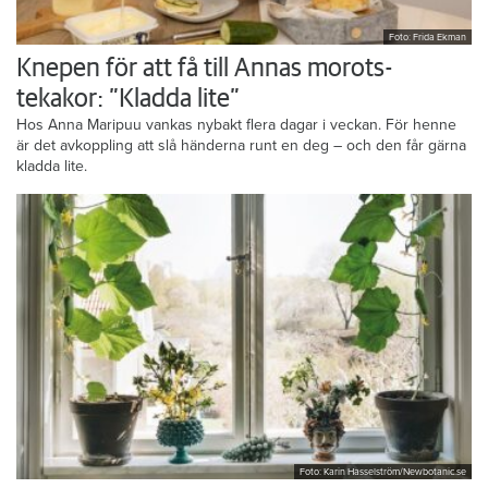
Foto: Frida Ekman
Knepen för att få till Annas morots-
tekakor: ”Kladda lite”
Hos Anna Maripuu vankas nybakt flera dagar i veckan. För henne
är det avkoppling att slå händerna runt en deg – och den får gärna
kladda lite.
Foto: Karin Hasselström/Newbotanic.se