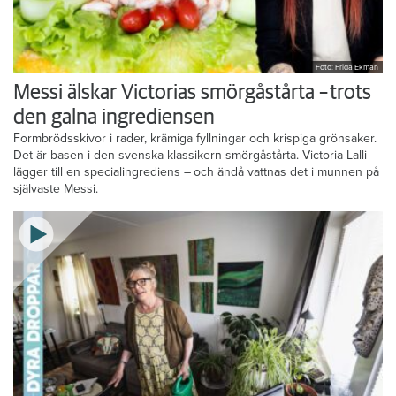
Foto: Frida Ekman
Messi älskar Victorias smörgåstårta – trots
den galna ingrediensen
Formbrödsskivor i rader, krämiga fyllningar och krispiga grönsaker.
Det är basen i den svenska klassikern smörgåstårta. Victoria Lalli
lägger till en specialingrediens – och ändå vattnas det i munnen på
självaste Messi.