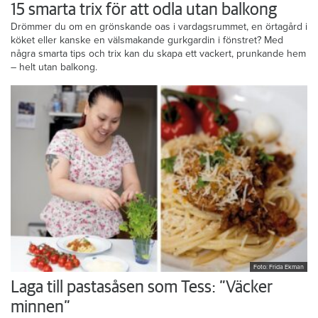
15 smarta trix för att odla utan balkong
Drömmer du om en grönskande oas i vardagsrummet, en örtagård i
köket eller kanske en välsmakande gurkgardin i fönstret? Med
några smarta tips och trix kan du skapa ett vackert, prunkande hem
– helt utan balkong.
Foto: Frida Ekman
Laga till pastasåsen som Tess: ”Väcker
minnen”