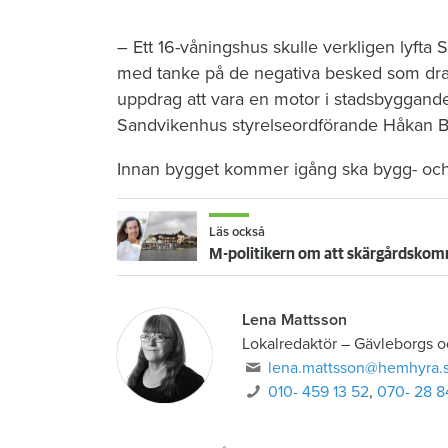
– Ett 16-våningshus skulle verkligen lyfta 
med tanke på de negativa besked som dra
uppdrag att vara en motor i stadsbyggande
Sandvikenhus styrelseordförande Håkan B
Innan bygget kommer igång ska bygg- och 
Läs också
M-politikern om att skärgårdskomm
Lena Mattsson
Lokalredaktör
–
Gävleborgs o
lena.mattsson@hemhyra.
010- 459 13 52
,
070- 28 8