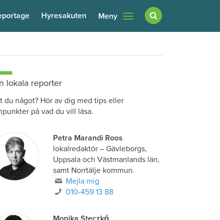
eportage
Hyresakuten
Meny
n lokala reporter
t du något? Hör av dig med tips eller
npunkter på vad du vill läsa.
Petra Marandi Roos
lokalredaktör
–
Gävleborgs,
Uppsala och Västmanlands län,
samt Norrtälje kommun.
Mejla mig
010-459 13 88
Monika Steczkó