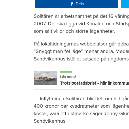
Dela
Solitären är arbetsnamnet på det 16 våni
2007. Det ska ligga vid Kanalen och Stads
som sålt villor och större lägenheter.
På lokaltidningarnas webbplatser går deba
”Snyggt men fel läge” menar andra. Medan 
Sandvikenhus istället satsade på ungdoms
Läs också
Trots bostadsbrist – här är kommun
– Inflyttning i Solitären blir det, om allt g
400 kronor per kvadratmeter som lägenhet
kostar, vara ett riktmärke säger Jenny G
Sandvikenhus.