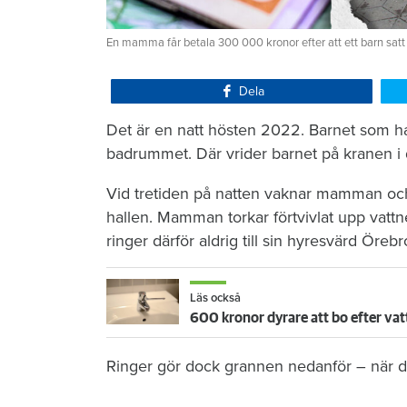
En mamma får betala 300 000 kronor efter att ett barn satt
Dela
Det är en natt hösten 2022. Barnet som ha
badrummet. Där vrider barnet på kranen i 
Vid tretiden på natten vaknar mamman och 
hallen. Mamman torkar förtvivlat upp vattn
ringer därför aldrig till sin hyresvärd Öre
Läs också
600 kronor dyrare att bo efter vat
Ringer gör dock grannen nedanför – när de