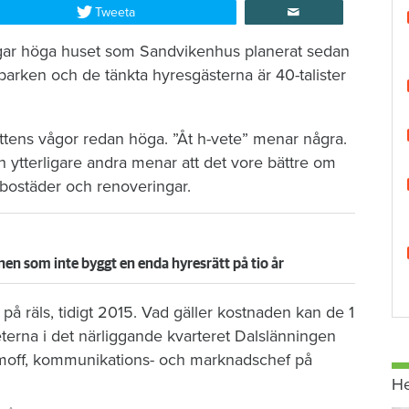
Tweeta
ngar höga huset som Sandvikenhus planerat sedan
parken och de tänkta hyresgästerna är 40-talister
ttens vågor redan höga. ”Åt h-vete” menar några.
ytterligare andra menar att det vore bättre om
bostäder och renoveringar.
en som inte byggt en enda hyresrätt på tio år
år på räls, tidigt 2015. Vad gäller kostnaden kan de 1
erna i det närliggande kvarteret Dalslänningen
lumoff, kommunikations- och marknadschef på
H