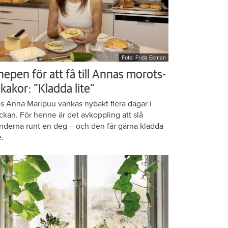
Foto: Frida Ekman
nepen för att få till Annas morots-
kakor: ”Kladda lite”
s Anna Maripuu vankas nybakt flera dagar i
ckan. För henne är det avkoppling att slå
nderna runt en deg – och den får gärna kladda
e.