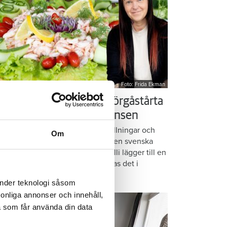
Foto: Frida Ekman
essi älskar Victorias smörgåstårta
 trots den galna ingrediensen
rmbrödsskivor i rader, krämiga fyllningar och
Om
ispiga grönsaker. Det är basen i den svenska
assikern smörgåstårta. Victoria Lalli lägger till en
ecialingrediens – och ändå vattnas det i
nnen på självaste Messi.
änder teknologi såsom
rsonliga annonser och innehåll,
a som får använda din data