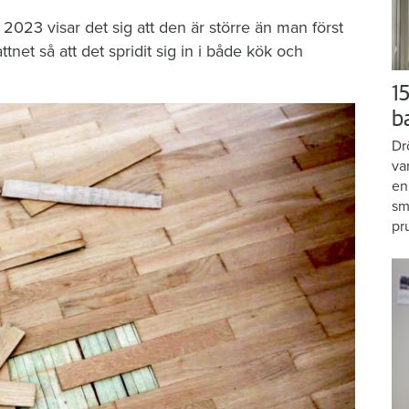
2023 visar det sig att den är större än man först
tnet så att det spridit sig in i både kök och
15
b
Dr
va
en
sm
pr