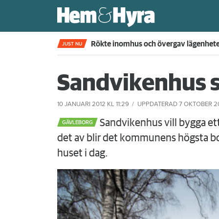
Pensionären begick övergrepp mot gra
JUST NU
Sandvikenhus s
10 JANUARI 2012
KL 11:29
UPPDATERAD
7 OKTOBER 2
Sandvikenhus vill bygga ett
GÄVLEBORG
det av blir det kommunens högsta b
huset i dag.