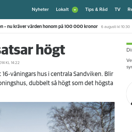
Nyheter
Lokalt
Tips & Råd
TV
R
nnflickan – nu vräks han
6 augusti
kl 08:30
atsar högt
Di
Ve
014
KL 14:22
sy
 16-våningars hus i centrala Sandviken. Blir
oningshus, dubbelt så högt som det högsta