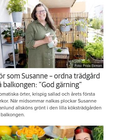
Foto: Frida Ekman
ör som Susanne – ordna trädgård
å balkongen: ”God gärning”
omatiska örter, krispig sallad och årets första
rkor. När midsommar nalkas plockar Susanne
anlund allsköns grönt i den lilla köksträdgården
 balkongen.