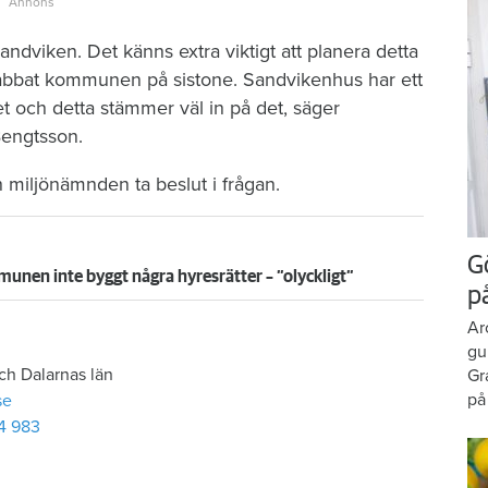
Sandviken. Det känns extra viktigt att planera detta
bbat kommunen på sistone. Sandvikenhus har ett
t och detta stämmer väl in på det, säger
engtsson.
miljönämnden ta beslut i frågan.
G
unen inte byggt några hyresrätter – ”olyckligt”
p
Ar
gu
ch Dalarnas län
Gr
på
se
4 983