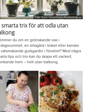
Foto: Karin Hasselström/Newbotanic.se
 smarta trix för att odla utan
alkong
ömmer du om en grönskande oas i
rdagsrummet, en örtagård i köket eller kanske
 välsmakande gurkgardin i fönstret? Med några
arta tips och trix kan du skapa ett vackert,
unkande hem – helt utan balkong.