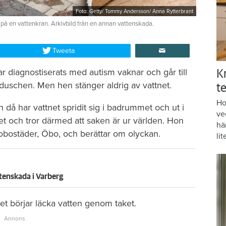
Foto: Getty/ Tommy Andersson/ Anna Rytterbrant
 på en vattenkran. Arkivbild från en annan vattenskada.
Tweeta
r diagnostiserats med autism vaknar och går till
K
duschen. Men hen stänger aldrig av vattnet.
te
Ho
då har vattnet spridit sig i badrummet och ut i
ve
et och tror därmed att saken är ur världen. Hon
hä
brobostäder, Öbo, och berättar om olyckan.
lit
tenskada i Varberg
t börjar läcka vatten genom taket.