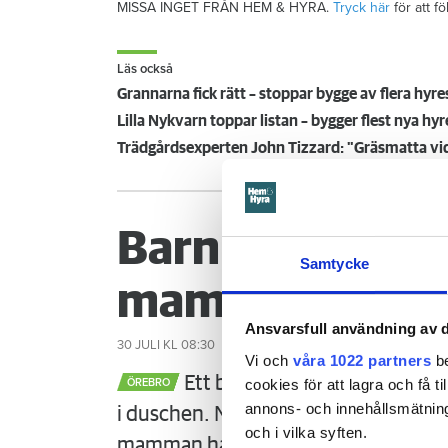
MISSA INGET FRÅN HEM & HYRA.
Tryck här
för att f
Läs också
Grannarna fick rätt – stoppar bygge av flera hyres
Lilla Nykvarn toppar listan – bygger flest nya hyr
Trädgårdsexperten John Tizzard: "Gräsmatta vid
Barn glömde st
Samtycke
mamman måste
Ansvarsfull användning av d
30 JULI
KL 08:30
Vi och
våra 1022 partners
be
Ett barn med särskilda behov 
cookies för att lagra och få t
ÖREBRO
annons- och innehållsmätning
i duschen. När mamman vaknar är det
och i vilka syften.
mamman ha förhindrat menar Örebr