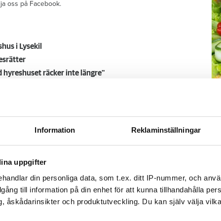
ölja oss på Facebook.
hus i Lysekil
esrätter
 hyreshuset räcker inte längre"
M
–
änga av duschen –
Fo
Information
Reklaminställningar
kr
 betala 300 000
kl
sp
ina uppgifter
mu
handlar din personliga data, som t.ex. ditt IP-nummer, och anv
går upp en natt och vrider på vattenkranen
illgång till information på din enhet för att kunna tillhandahålla pe
, åskådarinsikter och produktutveckling. Du kan själv välja vilk
 vatten i både badrum och hall. Det borde
obostäder.