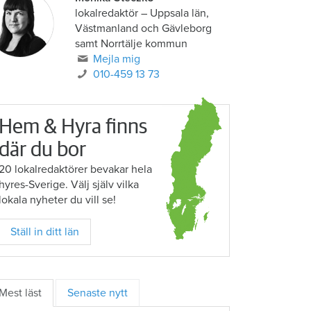
lokalredaktör
–
Uppsala län,
Västmanland och Gävleborg
samt Norrtälje kommun
Mejla mig
010-459 13 73
Hem & Hyra finns
där du bor
20 lokalredaktörer bevakar hela
hyres-Sverige. Välj själv vilka
lokala nyheter du vill se!
Ställ in ditt län
Mest läst
Senaste nytt