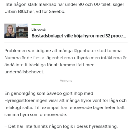
inte någon stark marknad här under 90 och 00-talet, säger
Urban Blücher, vd för Sävebo.
Läs också
Bostadsbolaget ville höja hyror med 32 procent – nu dras bruksvärderingen tillbaka
Problemen var tidigare att många lägenheter stod tomma.
Numera är de flesta lägenheterna uthyrda men intäkterna är
ändå inte tillräckliga för att komma ifatt med
underhållsbehovet.
En genomgång som Sävebo gjort ihop med
Hyresgästföreningen visar att många hyror varit för låga och
felaktigt satta. Till exempel har renoverade lägenheter haft
samma hyra som orenoverade.
– Det har inte funnits någon logik i deras hyressättning.