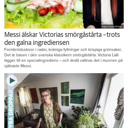
Foto: Frida Ekman
Messi älskar Victorias smörgåstårta – trots
den galna ingrediensen
Formbrödsskivor i rader, krämiga fyllningar och krispiga grönsaker.
Det är basen i den svenska klassikern smörgåstårta. Victoria Lalli
lägger till en specialingrediens – och ändå vattnas det i munnen på
självaste Messi.