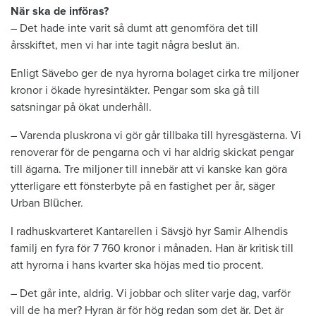
När ska de införas?
– Det hade inte varit så dumt att genomföra det till
årsskiftet, men vi har inte tagit några beslut än.
Enligt Sävebo ger de nya hyrorna bolaget cirka tre miljoner
kronor i ökade hyresintäkter. Pengar som ska gå till
satsningar på ökat underhåll.
– Varenda pluskrona vi gör går tillbaka till hyresgästerna. Vi
renoverar för de pengarna och vi har aldrig skickat pengar
till ägarna. Tre miljoner till innebär att vi kanske kan göra
ytterligare ett fönsterbyte på en fastighet per år, säger
Urban Blücher.
I radhuskvarteret Kantarellen i Sävsjö hyr Samir Alhendis
familj en fyra för 7 760 kronor i månaden. Han är kritisk till
att hyrorna i hans kvarter ska höjas med tio procent.
– Det går inte, aldrig. Vi jobbar och sliter varje dag, varför
vill de ha mer? Hyran är för hög redan som det är. Det är