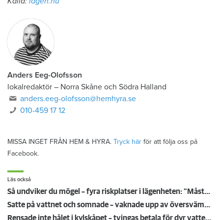
Källa:
lagen.nu
Anders Eeg-Olofsson
lokalredaktör
–
Norra Skåne och Södra Halland
anders.eeg-olofsson@hemhyra.se
010-459 17 12
MISSA INGET FRÅN HEM & HYRA.
Tryck här
för att följa oss på
Facebook.
Läs också
Så undviker du mögel – fyra riskplatser i lägenheten: ”Måste städa bort”
Satte på vattnet och somnade – vaknade upp av översvämning hos grannen
Rensade inte hålet i kylskåpet – tvingas betala för dyr vattenskada