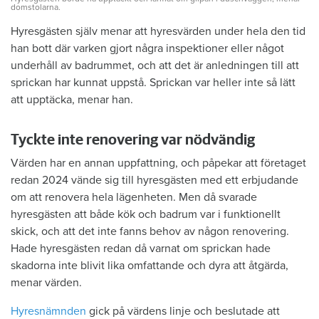
domstolarna.
Hyresgästen själv menar att hyresvärden under hela den tid
han bott där varken gjort några inspektioner eller något
underhåll av badrummet, och att det är anledningen till att
sprickan har kunnat uppstå. Sprickan var heller inte så lätt
att upptäcka, menar han.
Tyckte inte renovering var nödvändig
Värden har en annan uppfattning, och påpekar att företaget
redan 2024 vände sig till hyresgästen med ett erbjudande
om att renovera hela lägenheten. Men då svarade
hyresgästen att både kök och badrum var i funktionellt
skick, och att det inte fanns behov av någon renovering.
Hade hyresgästen redan då varnat om sprickan hade
skadorna inte blivit lika omfattande och dyra att åtgärda,
menar värden.
Hyresnämnden
gick på värdens linje och beslutade att