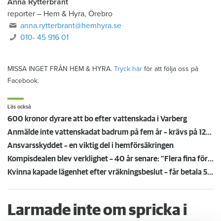
Anna Rytterbrant
reporter
–
Hem & Hyra, Örebro
anna.rytterbrant@hemhyra.se
010- 45 916 01
MISSA INGET FRÅN HEM & HYRA.
Tryck här
för att följa oss på
Facebook.
Läs också
600 kronor dyrare att bo efter vattenskada i Varberg
Anmälde inte vattenskadat badrum på fem år – krävs på 125 000 kronor
Ansvarsskyddet – en viktig del i hemförsäkringen
Kompisdealen blev verklighet – 40 år senare: "Flera fina fördelar med att dela bostad"
Kvinna kapade lägenhet efter vräkningsbeslut – får betala 50 000
Larmade inte om spricka i