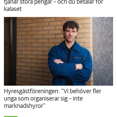
tjänar stora pengar – och du betalar för
kalaset
Hyresgästföreningen: ”Vi behöver fler
unga som organiserar sig – inte
marknadshyror”