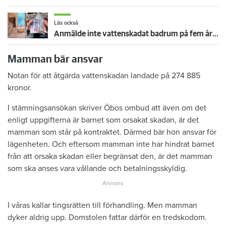
Läs också
Anmälde inte vattenskadat badrum på fem år – krävs på 125 000 kronor
Mamman bär ansvar
Notan för att åtgärda vattenskadan landade på 274 885
kronor.
I stämningsansökan skriver Öbos ombud att även om det
enligt uppgifterna är barnet som orsakat skadan, är det
mamman som står på kontraktet. Därmed bär hon ansvar för
lägenheten. Och eftersom mamman inte har hindrat barnet
från att orsaka skadan eller begränsat den, är det mamman
som ska anses vara vållande och betalningsskyldig.
I våras kallar tingsrätten till förhandling. Men mamman
dyker aldrig upp. Domstolen fattar därför en tredskodom.