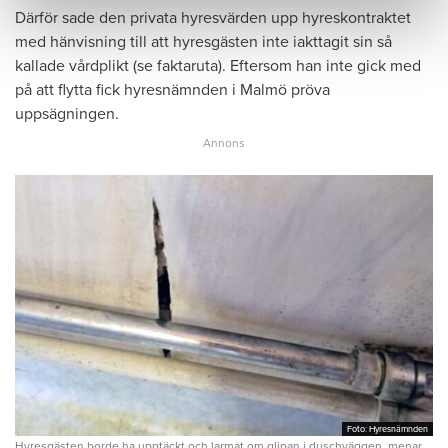
Därför sade den privata hyresvärden upp hyreskontraktet
med hänvisning till att hyresgästen inte iakttagit sin så
kallade vårdplikt (se faktaruta). Eftersom han inte gick med
på att flytta fick hyresnämnden i Malmö pröva
uppsägningen.
Foto: Hyresnämnden
Foto: Hyresnämnden
Hyresgästen borde ha upptäckt och larmat om glipan i duschväggen, menar