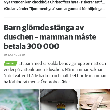
Nya trenden kan chockhöja Christoffers hyra - riskerar att få betala 1 800 mer
Värd använder ”ljummenhyra” som argument för höjningar: "Vill att det ska vara rättvist"
Barn glömde stänga av
duschen – mamman måste
betala 300 000
30 JULI
KL 08:30
Ett barn med särskilda behov går upp en natt och
ÖREBRO
vrider på vattenkranen i duschen. När mamman vaknar
är det vatten i både badrum och hall. Det borde mamman
ha förhindrat menar Örebrobostäder.