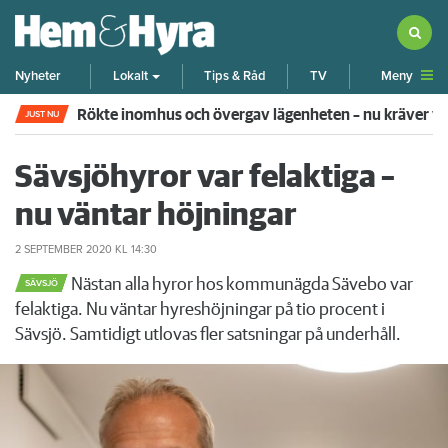
Meny
Nyheter
Lokalt
Tips & Råd
TV
Rökte inomhus och övergav lägenheten – nu kräver 
JUST NU
Sävsjöhyror var felaktiga –
nu väntar höjningar
2 SEPTEMBER 2020
KL 14:30
Nästan alla hyror hos kommunägda Sävebo var
SÄVSJÖ
felaktiga. Nu väntar hyreshöjningar på tio procent i
Sävsjö. Samtidigt utlovas fler satsningar på underhåll.
Föregående
Nä