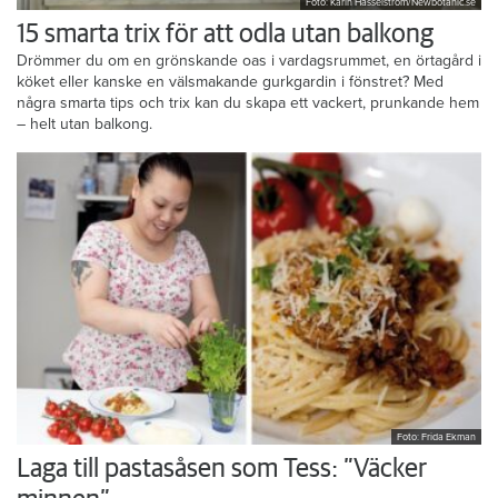
Foto: Karin Hasselström/Newbotanic.se
15 smarta trix för att odla utan balkong
Drömmer du om en grönskande oas i vardagsrummet, en örtagård i
köket eller kanske en välsmakande gurkgardin i fönstret? Med
några smarta tips och trix kan du skapa ett vackert, prunkande hem
– helt utan balkong.
Foto: Frida Ekman
Laga till pastasåsen som Tess: ”Väcker