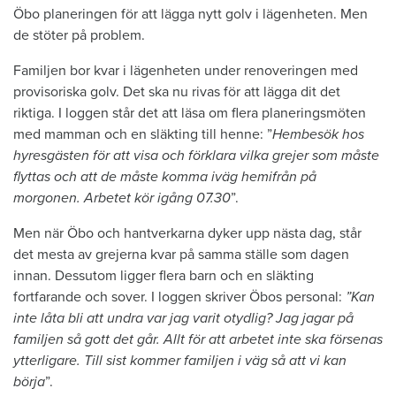
Öbo planeringen för att lägga nytt golv i lägenheten. Men
de stöter på problem.
Familjen bor kvar i lägenheten under renoveringen med
provisoriska golv. Det ska nu rivas för att lägga dit det
riktiga. I loggen står det att läsa om flera planeringsmöten
med mamman och en släkting till henne: ”
Hembesök hos
hyresgästen för att visa och förklara vilka grejer som måste
flyttas och att de måste komma iväg hemifrån på
morgonen. Arbetet kör igång 07.30
”.
Men när Öbo och hantverkarna dyker upp nästa dag, står
det mesta av grejerna kvar på samma ställe som dagen
innan. Dessutom ligger flera barn och en släkting
fortfarande och sover. I loggen skriver Öbos personal:
”Kan
inte låta bli att undra var jag varit otydlig? Jag jagar på
familjen så gott det går. Allt för att arbetet inte ska försenas
ytterligare. Till sist kommer familjen i väg så att vi kan
börja
”.