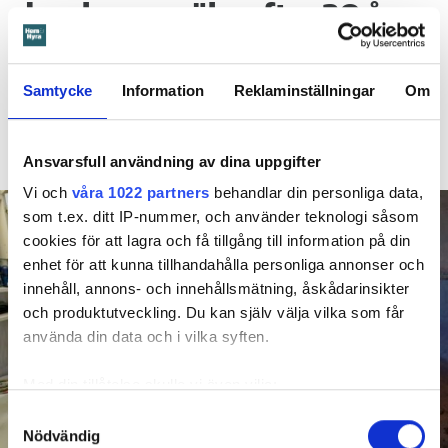
duschen – vräks efter 30 år
4 AUGUSTI
KL 08:30
Hyresgästen larmade inte om en spricka i
BÅSTAD
Samtycke
Information
Reklaminställningar
Om
duschen som medförde en omfattande vattenskada. Nu
måste han lämna lägenheten efter drygt 30 år men får
längre tid på sig att flytta efter att domen överklagats.
Ansvarsfull användning av dina uppgifter
Vi och
våra 1022 partners
behandlar din personliga data,
som t.ex. ditt IP-nummer, och använder teknologi såsom
cookies för att lagra och få tillgång till information på din
enhet för att kunna tillhandahålla personliga annonser och
innehåll, annons- och innehållsmätning, åskådarinsikter
och produktutveckling. Du kan själv välja vilka som får
använda din data och i vilka syften.
Med din tillåtelse skulle vi även vilja:
Samla in information om din geografiska plats
Samtyckesval
Nödvändig
som kan ha en noggrannhet på upp till flera meter