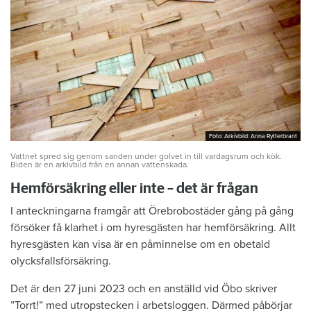
Foto: Arkivbild: Anna Rytterbrant
Foto: Arkivbild: Anna Rytterbrant
Vattnet spred sig genom sanden under golvet in till vardagsrum och kök.
Biden är en arkivbild från en annan vattenskada.
Hemförsäkring eller inte – det är frågan
I anteckningarna framgår att Örebrobostäder gång på gång
försöker få klarhet i om hyresgästen har hemförsäkring. Allt
hyresgästen kan visa är en påminnelse om en obetald
olycksfallsförsäkring.
Det är den 27 juni 2023 och en anställd vid Öbo skriver
”Torrt!” med utropstecken i arbetsloggen. Därmed påbörjar