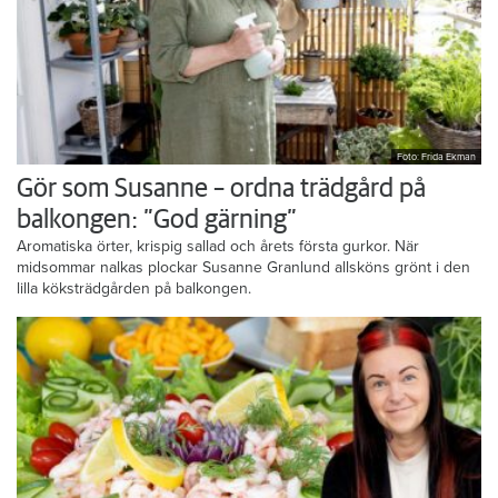
Foto: Frida Ekman
Gör som Susanne – ordna trädgård på
balkongen: ”God gärning”
Aromatiska örter, krispig sallad och årets första gurkor. När
midsommar nalkas plockar Susanne Granlund allsköns grönt i den
lilla köksträdgården på balkongen.