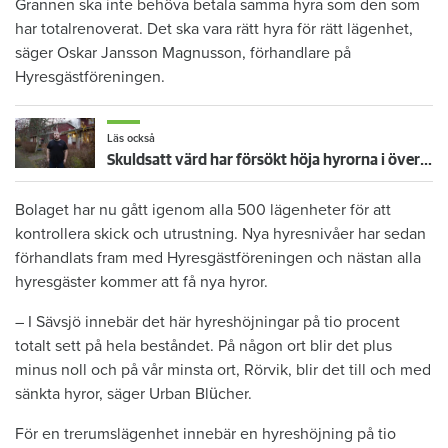
Grannen ska inte behöva betala samma hyra som den som
har totalrenoverat. Det ska vara rätt hyra för rätt lägenhet,
säger Oskar Jansson Magnusson, förhandlare på
Hyresgästföreningen.
Läs också
Skuldsatt värd har försökt höja hyrorna i över två år – måste nu börja om
Bolaget har nu gått igenom alla 500 lägenheter för att
kontrollera skick och utrustning. Nya hyresnivåer har sedan
förhandlats fram med Hyresgästföreningen och nästan alla
hyresgäster kommer att få nya hyror.
– I Sävsjö innebär det här hyreshöjningar på tio procent
totalt sett på hela beståndet. På någon ort blir det plus
minus noll och på vår minsta ort, Rörvik, blir det till och med
sänkta hyror, säger Urban Blücher.
För en trerumslägenhet innebär en hyreshöjning på tio