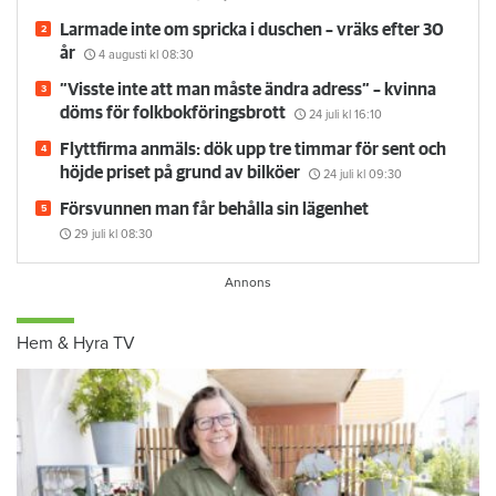
Larmade inte om spricka i duschen – vräks efter 30
år
4 augusti
kl 08:30
”Visste inte att man måste ändra adress” – kvinna
döms för folkbokföringsbrott
24 juli
kl 16:10
Flyttfirma anmäls: dök upp tre timmar för sent och
höjde priset på grund av bilköer
24 juli
kl 09:30
Försvunnen man får behålla sin lägenhet
29 juli
kl 08:30
Hem & Hyra TV