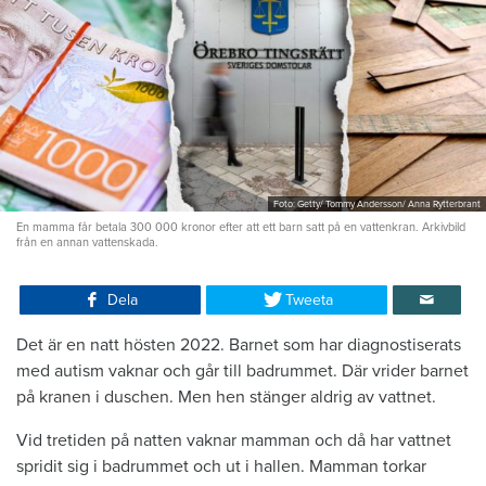
Foto: Getty/ Tommy Andersson/ Anna Rytterbrant
En mamma får betala 300 000 kronor efter att ett barn satt på en vattenkran. Arkivbild
från en annan vattenskada.
Dela
Tweeta
Det är en natt hösten 2022. Barnet som har diagnostiserats
med autism vaknar och går till badrummet. Där vrider barnet
på kranen i duschen. Men hen stänger aldrig av vattnet.
Vid tretiden på natten vaknar mamman och då har vattnet
spridit sig i badrummet och ut i hallen. Mamman torkar