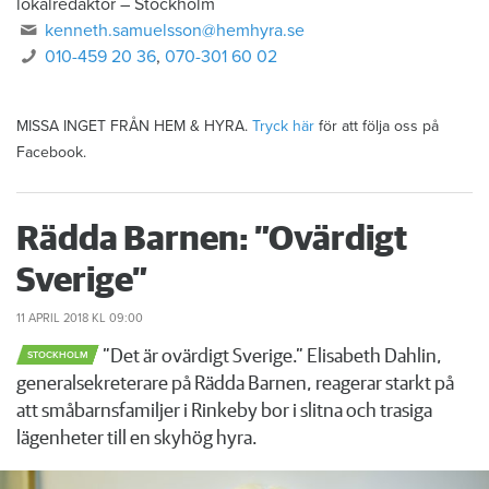
lokalredaktör
–
Stockholm
kenneth.samuelsson@hemhyra.se
010-459 20 36
,
070-301 60 02
MISSA INGET FRÅN HEM & HYRA.
Tryck här
för att följa oss på
Facebook.
Rädda Barnen: ”Ovärdigt
Sverige”
11 APRIL 2018
KL 09:00
”Det är ovärdigt Sverige.” Elisabeth Dahlin,
STOCKHOLM
generalsekreterare på Rädda Barnen, reagerar starkt på
att småbarnsfamiljer i Rinkeby bor i slitna och trasiga
lägenheter till en skyhög hyra.