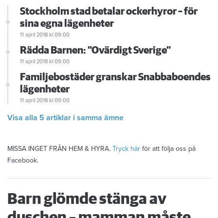
Stockholm stad betalar ockerhyror – för
sina egna lägenheter
11 april 2018
kl 09:00
Rädda Barnen: ”Ovärdigt Sverige”
11 april 2018
kl 09:00
Familjebostäder granskar Snabbaboendes
lägenheter
11 april 2018
kl 09:00
Visa alla 5 artiklar i samma ämne
MISSA INGET FRÅN HEM & HYRA.
Tryck här
för att följa oss på
Facebook.
Barn glömde stänga av