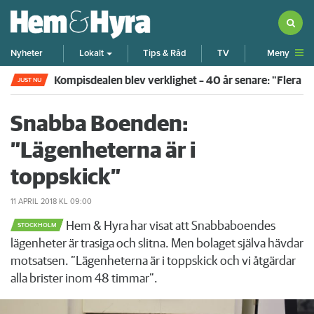
Meny
Nyheter
Lokalt
Tips & Råd
TV
Kompisdealen blev verklighet – 40 år senare: "Flera f
JUST NU
Snabba Boenden:
”Lägenheterna är i
toppskick”
11 APRIL 2018
KL 09:00
Hem & Hyra har visat att Snabbaboendes
STOCKHOLM
lägenheter är trasiga och slitna. Men bolaget själva hävdar
motsatsen. ”Lägenheterna är i toppskick och vi åtgärdar
alla brister inom 48 timmar”.