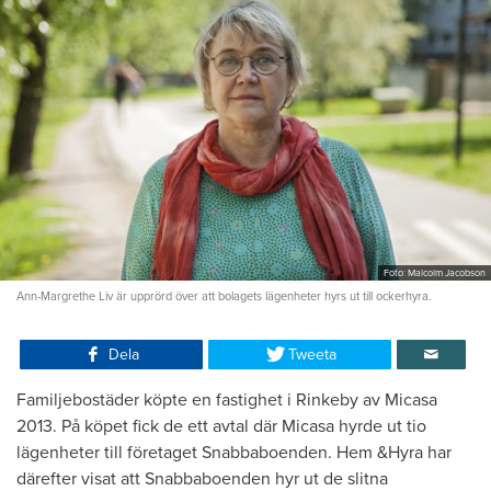
Foto: Malcolm Jacobson
Ann-Margrethe Liv är upprörd över att bolagets lägenheter hyrs ut till ockerhyra.
Dela
Tweeta
Familjebostäder köpte en fastighet i Rinkeby av Micasa
2013. På köpet fick de ett avtal där Micasa hyrde ut tio
lägenheter till företaget Snabbaboenden. Hem &Hyra har
därefter visat att Snabbaboenden hyr ut de slitna