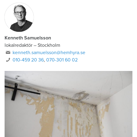
Kenneth Samuelsson
lokalredaktör
–
Stockholm
kenneth.samuelsson@hemhyra.se
010-459 20 36
,
070-301 60 02