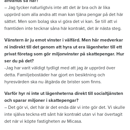
används så här?
– Jag tycker naturligtvis inte att det är bra och är lika
upprörd som alla andra att man kan tjäna pengar på det här
sättet. Men som bolag ska vi göra det vi kan. Se till att vi
framtiden inte tecknar såna här kontrakt, det är nästa steg.
Vänstern är ju emot vinster i välfärd. Men här medverkar
ni indirekt till det genom att hyra ut era lägenheter till ett
privat företag som gör miljonvinster på skattepengar. Hur
ser du på det?
-Jag har varit väldigt tydligt med att jag är upprörd över
detta. Familjebostäder har gjort en besiktning och
hyresvärden ska nu åtgärda de brister som finns.
Varför hyr ni inte ut lägenheterna direkt till socialtjänsten
och sparar miljoner i skattepengar?
– Det gör vi, det här är det enda där vi inte gör det. Vi skulle
inte själva teckna ett sånt här kontrakt utan vi har övertagit
det när vi köpte fastigheten av Micasa.