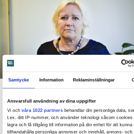
Foto: Kenneth Samuelsson
Samtycke
Information
Reklaminställningar
Elisabeth Dahlin, generalsekreterare på Rädda Barnen, förstår inte hur socialen kan
placera barnfamiljer i slitna lägenheter.
Ansvarsfull användning av dina uppgifter
Dela
Tweeta
Vi och
våra 1022 partners
behandlar din personliga data, s
Hem & Hyras granskning visar att socialtjänsten placerar
t.ex. ditt IP-nummer, och använder teknologi såsom cookies f
småbarnsfamiljer i slitna och trasiga lägenheter i Rinkeby.
lagra och få tillgång till information på din enhet för att kunna
Hyran för lägenheterna på 38 kvadrat är 840 kronor per natt
tillhandahålla personliga annonser och innehåll, annons- och