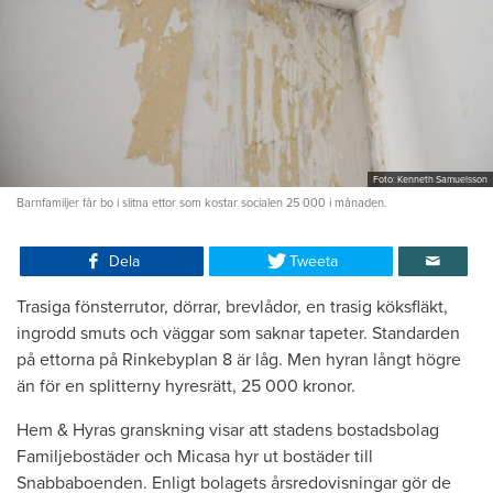
Foto: Kenneth Samuelsson
Barnfamiljer får bo i slitna ettor som kostar socialen 25 000 i månaden.
Dela
Tweeta
Trasiga fönsterrutor, dörrar, brevlådor, en trasig köksfläkt,
ingrodd smuts och väggar som saknar tapeter. Standarden
på ettorna på Rinkebyplan 8 är låg. Men hyran långt högre
än för en splitterny hyresrätt, 25 000 kronor.
Hem & Hyras granskning visar att stadens bostadsbolag
Familjebostäder och Micasa hyr ut bostäder till
Snabbaboenden. Enligt bolagets årsredovisningar gör de