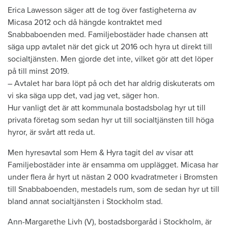
Erica Lawesson säger att de tog över fastigheterna av
Micasa 2012 och då hängde kontraktet med
Snabbaboenden med. Familjebostäder hade chansen att
säga upp avtalet när det gick ut 2016 och hyra ut direkt till
socialtjänsten. Men gjorde det inte, vilket gör att det löper
på till minst 2019.
– Avtalet har bara löpt på och det har aldrig diskuterats om
vi ska säga upp det, vad jag vet, säger hon.
Hur vanligt det är att kommunala bostadsbolag hyr ut till
privata företag som sedan hyr ut till socialtjänsten till höga
hyror, är svårt att reda ut.
Men hyresavtal som Hem & Hyra tagit del av visar att
Familjebostäder inte är ensamma om upplägget. Micasa har
under flera år hyrt ut nästan 2 000 kvadratmeter i Bromsten
till Snabbaboenden, mestadels rum, som de sedan hyr ut till
bland annat socialtjänsten i Stockholm stad.
Ann-Margarethe Livh (V), bostadsborgaråd i Stockholm, är