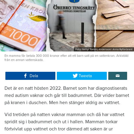
Foto: Getty/ Tommy Andersson/ Anna Rytterbrant
En mamma får betala 300 000 kronor efter att ett barn satt på en vattenkran. Arkivbild
från en annan vattenskada.
Dela
Tweeta
Det är en natt hösten 2022. Barnet som har diagnostiserats
med autism vaknar och går till badrummet. Där vrider barnet
på kranen i duschen. Men hen stänger aldrig av vattnet.
Vid tretiden på natten vaknar mamman och då har vattnet
spridit sig i badrummet och ut i hallen. Mamman torkar
förtvivlat upp vattnet och tror därmed att saken är ur