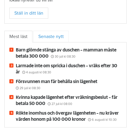
lokala nyheter du vill se!
Ställ in ditt län
Mest läst
Senaste nytt
Barn glömde stänga av duschen – mamman måste
betala 300 000
30 juli
kl 08:30
Larmade inte om spricka i duschen – vräks efter 30
år
4 augusti
kl 08:30
Försvunnen man får behålla sin lägenhet
29 juli
kl 08:30
Kvinna kapade lägenhet efter vräkningsbeslut – får
betala 50 000
27 juli
kl 08:00
Rökte inomhus och övergav lägenheten – nu kräver
värden honom på 100 000 kronor
6 augusti
kl 10:30