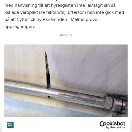
med hänvisning till att hyresgästen inte iakttagit sin så
kallade vårdplikt (se faktaruta). Eftersom han inte gick med
på att flytta fick hyresnämnden i Malmö pröva
uppsägningen.
Foto: Hyresnämnden
Foto: Hyresnämnden
Hyresgästen borde ha upptäckt och larmat om glipan i duschväggen, menar
domstolarna.