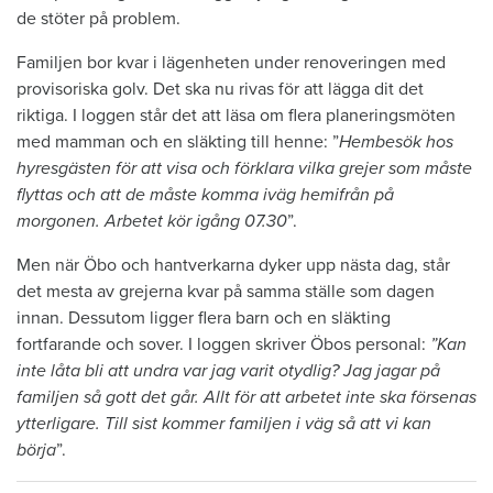
de stöter på problem.
Familjen bor kvar i lägenheten under renoveringen med
provisoriska golv. Det ska nu rivas för att lägga dit det
riktiga. I loggen står det att läsa om flera planeringsmöten
med mamman och en släkting till henne: ”
Hembesök hos
hyresgästen för att visa och förklara vilka grejer som måste
flyttas och att de måste komma iväg hemifrån på
morgonen. Arbetet kör igång 07.30
”.
Men när Öbo och hantverkarna dyker upp nästa dag, står
det mesta av grejerna kvar på samma ställe som dagen
innan. Dessutom ligger flera barn och en släkting
fortfarande och sover. I loggen skriver Öbos personal:
”Kan
inte låta bli att undra var jag varit otydlig? Jag jagar på
familjen så gott det går. Allt för att arbetet inte ska försenas
ytterligare. Till sist kommer familjen i väg så att vi kan
börja
”.