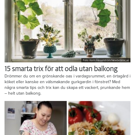
Foto: Karin Hasselström/Newbotanic.se
15 smarta trix för att odla utan balkong
Drömmer du om en grönskande oas i vardagsrummet, en örtagård i
köket eller kanske en välsmakande gurkgardin i fönstret? Med
några smarta tips och trix kan du skapa ett vackert, prunkande hem
– helt utan balkong.