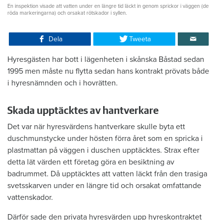
En inspektion visade att vatten under en längre tid läckt in genom sprickor i väggen (de
röda markeringarna) och orsakat rötskador i syllen.
Dela
Tweeta
Hyresgästen har bott i lägenheten i skånska Båstad sedan
1995 men måste nu flytta sedan hans kontrakt prövats både
i hyresnämnden och i hovrätten.
Skada upptäcktes av hantverkare
Det var när hyresvärdens hantverkare skulle byta ett
duschmunstycke under hösten förra året som en spricka i
plastmattan på väggen i duschen upptäcktes. Strax efter
detta lät värden ett företag göra en besiktning av
badrummet. Då upptäcktes att vatten läckt från den trasiga
svetsskarven under en längre tid och orsakat omfattande
vattenskador.
Därför sade den privata hyresvärden upp hyreskontraktet