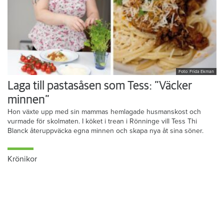
Foto: Frida Ekman
Laga till pastasåsen som Tess: ”Väcker
minnen”
Hon växte upp med sin mammas hemlagade husmanskost och
vurmade för skolmaten. I köket i trean i Rönninge vill Tess Thi
Blanck återuppväcka egna minnen och skapa nya åt sina söner.
Krönikor