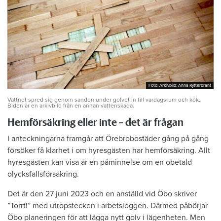
Foto: Arkivbild: Anna Rytterbrant
Foto: Arkivbild: Anna Rytterbrant
Vattnet spred sig genom sanden under golvet in till vardagsrum och kök.
Biden är en arkivbild från en annan vattenskada.
Hemförsäkring eller inte – det är frågan
I anteckningarna framgår att Örebrobostäder gång på gång
försöker få klarhet i om hyresgästen har hemförsäkring. Allt
hyresgästen kan visa är en påminnelse om en obetald
olycksfallsförsäkring.
Det är den 27 juni 2023 och en anställd vid Öbo skriver
”Torrt!” med utropstecken i arbetsloggen. Därmed påbörjar
Öbo planeringen för att lägga nytt golv i lägenheten. Men