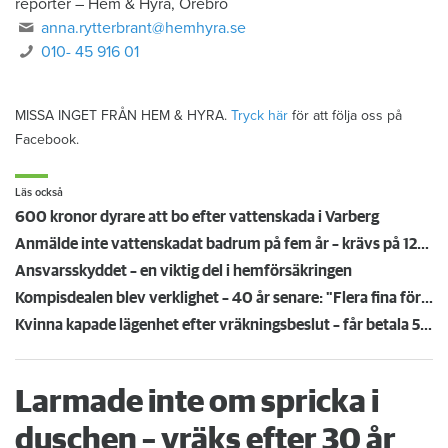
reporter
–
Hem & Hyra, Örebro
anna.rytterbrant@hemhyra.se
010- 45 916 01
MISSA INGET FRÅN HEM & HYRA.
Tryck här
för att följa oss på
Facebook.
Läs också
600 kronor dyrare att bo efter vattenskada i Varberg
Anmälde inte vattenskadat badrum på fem år – krävs på 125 000 kronor
Ansvarsskyddet – en viktig del i hemförsäkringen
Kompisdealen blev verklighet – 40 år senare: "Flera fina fördelar med att dela bostad"
Kvinna kapade lägenhet efter vräkningsbeslut – får betala 50 000
Larmade inte om spricka i
duschen – vräks efter 30 år