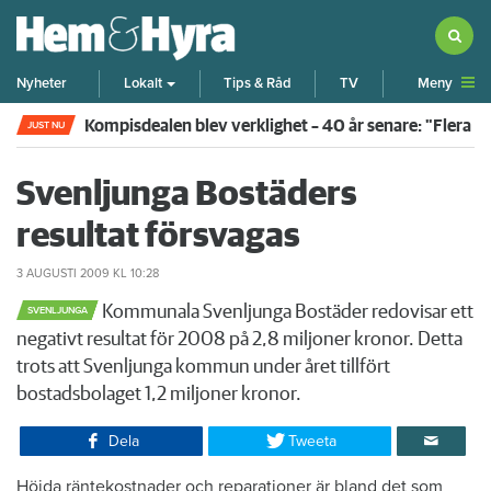
Meny
Nyheter
Lokalt
Tips & Råd
TV
Kompisdealen blev verklighet – 40 år senare: "Flera f
JUST NU
Svenljunga Bostäders
resultat försvagas
3 AUGUSTI 2009
KL 10:28
Kommunala Svenljunga Bostäder redovisar ett
SVENLJUNGA
negativt resultat för 2008 på 2,8 miljoner kronor. Detta
trots att Svenljunga kommun under året tillfört
bostadsbolaget 1,2 miljoner kronor.
Dela
Tweeta
Höjda räntekostnader och reparationer är bland det som