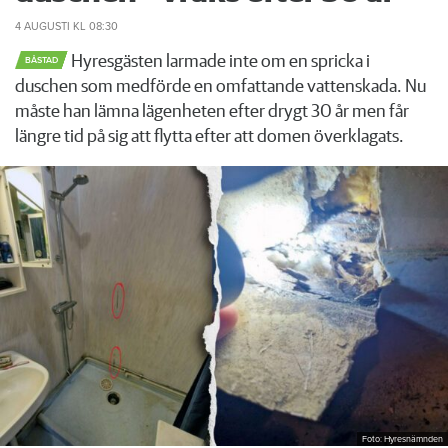
4 AUGUSTI
KL 08:30
Hyresgästen larmade inte om en spricka i
BÅSTAD
duschen som medförde en omfattande vattenskada. Nu
måste han lämna lägenheten efter drygt 30 år men får
längre tid på sig att flytta efter att domen överklagats.
Foto: Hyresnämnden