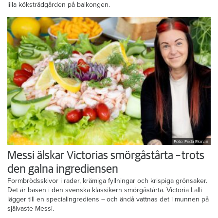
lilla köksträdgården på balkongen.
Foto: Frida Ekman
Messi älskar Victorias smörgåstårta – trots
den galna ingrediensen
Formbrödsskivor i rader, krämiga fyllningar och krispiga grönsaker.
Det är basen i den svenska klassikern smörgåstårta. Victoria Lalli
lägger till en specialingrediens – och ändå vattnas det i munnen på
självaste Messi.