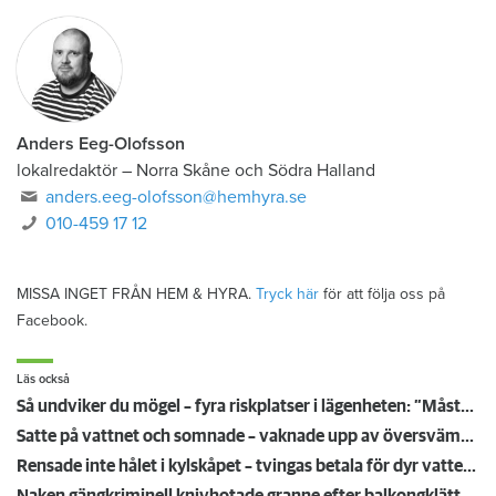
Anders Eeg-Olofsson
lokalredaktör
–
Norra Skåne och Södra Halland
anders.eeg-olofsson@hemhyra.se
010-459 17 12
MISSA INGET FRÅN HEM & HYRA.
Tryck här
för att följa oss på
Facebook.
Läs också
Så undviker du mögel – fyra riskplatser i lägenheten: ”Måste städa bort”
Satte på vattnet och somnade – vaknade upp av översvämning hos grannen
Rensade inte hålet i kylskåpet – tvingas betala för dyr vattenskada
Naken gängkriminell knivhotade granne efter balkongklättring