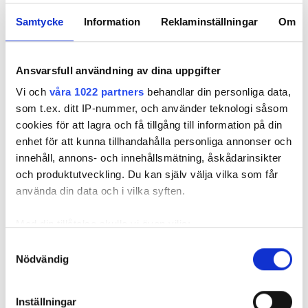
Hyresgästen själv menar att hyresvärden under hela den tid
Samtycke
Information
Reklaminställningar
Om
han bott där varken gjort några inspektioner eller något
underhåll av badrummet, och att det är anledningen till att
sprickan har kunnat uppstå. Sprickan var heller inte så lätt
Ansvarsfull användning av dina uppgifter
att upptäcka, menar han.
Vi och
våra 1022 partners
behandlar din personliga data,
som t.ex. ditt IP-nummer, och använder teknologi såsom
Tyckte inte renovering var nödvändig
cookies för att lagra och få tillgång till information på din
Värden har en annan uppfattning, och påpekar att företaget
enhet för att kunna tillhandahålla personliga annonser och
redan 2024 vände sig till hyresgästen med ett erbjudande
innehåll, annons- och innehållsmätning, åskådarinsikter
om att renovera hela lägenheten. Men då svarade
och produktutveckling. Du kan själv välja vilka som får
hyresgästen att både kök och badrum var i funktionellt
använda din data och i vilka syften.
skick, och att det inte fanns behov av någon renovering.
Hade hyresgästen redan då varnat om sprickan hade
Med din tillåtelse skulle vi även vilja:
skadorna inte blivit lika omfattande och dyra att åtgärda,
Samla in information om din geografiska plats
Samtyckesval
menar värden.
Nödvändig
som kan ha en noggrannhet på upp till flera meter
Identifiera din enhet genom att aktivt skanna den
Hyresnämnden
gick på värdens linje och beslutade att
för specifika kännetecken (fingeravtryck)
kontraktet skulle upphöra från sista januari 2026.
Inställningar