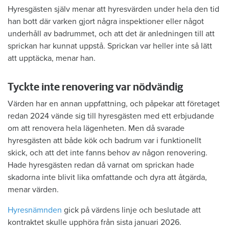
Hyresgästen själv menar att hyresvärden under hela den tid
han bott där varken gjort några inspektioner eller något
underhåll av badrummet, och att det är anledningen till att
sprickan har kunnat uppstå. Sprickan var heller inte så lätt
att upptäcka, menar han.
Tyckte inte renovering var nödvändig
Värden har en annan uppfattning, och påpekar att företaget
redan 2024 vände sig till hyresgästen med ett erbjudande
om att renovera hela lägenheten. Men då svarade
hyresgästen att både kök och badrum var i funktionellt
skick, och att det inte fanns behov av någon renovering.
Hade hyresgästen redan då varnat om sprickan hade
skadorna inte blivit lika omfattande och dyra att åtgärda,
menar värden.
Hyresnämnden
gick på värdens linje och beslutade att
kontraktet skulle upphöra från sista januari 2026.