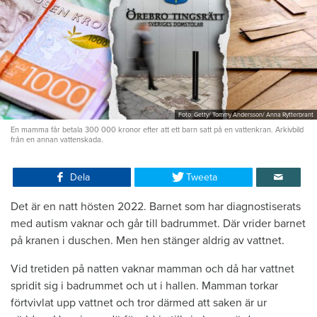
Foto: Getty/ Tommy Andersson/ Anna Rytterbrant
En mamma får betala 300 000 kronor efter att ett barn satt på en vattenkran. Arkivbild
från en annan vattenskada.
Dela
Tweeta
Det är en natt hösten 2022. Barnet som har diagnostiserats
med autism vaknar och går till badrummet. Där vrider barnet
på kranen i duschen. Men hen stänger aldrig av vattnet.
Vid tretiden på natten vaknar mamman och då har vattnet
spridit sig i badrummet och ut i hallen. Mamman torkar
förtvivlat upp vattnet och tror därmed att saken är ur