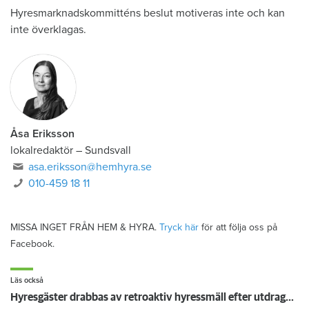
Hyresmarknadskommitténs beslut motiveras inte och kan
inte överklagas.
Åsa Eriksson
lokalredaktör
–
Sundsvall
asa.eriksson@hemhyra.se
010-459 18 11
MISSA INGET FRÅN HEM & HYRA.
Tryck här
för att följa oss på
Facebook.
Läs också
Hyresgäster drabbas av retroaktiv hyressmäll efter utdragen tvist: ”Höjningen blev för stor”