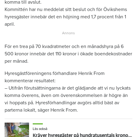
komma till avslut.
Kommittén har nu meddelat sitt beslut och för Övikshems
hyresgäster innebär det en höjning med 1,7 procent från 1
april.
För en trea på 70 kvadratmeter och en månadshyra på 6
500 kronor innebär det 110 kronor i ökade boendekostnader
per månad.
Hyresgästföreningens förhandlare Henrik From
kommenterar resultatet:
– Utifrån förutsättningarna är det glädjande att vi nu lyckats
komma överens, även om överenskommelsen är högre än
vi hoppats på. Hyresförhandlingar avgörs alltid bäst av
parterna lokalt, säger Henrik From.
Läs också
Kräver hyresgäster på hundratusentals kronor i hyreshöjning – bakåt i tiden: "Den har varit orimligt låg i många år"