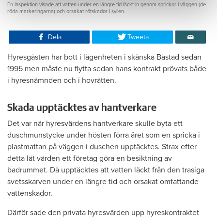
En inspektion visade att vatten under en längre tid läckt in genom sprickor i väggen (de
röda markeringarna) och orsakat rötskador i syllen.
Dela
Tweeta
Hyresgästen har bott i lägenheten i skånska Båstad sedan
1995 men måste nu flytta sedan hans kontrakt prövats både
i hyresnämnden och i hovrätten.
Skada upptäcktes av hantverkare
Det var när hyresvärdens hantverkare skulle byta ett
duschmunstycke under hösten förra året som en spricka i
plastmattan på väggen i duschen upptäcktes. Strax efter
detta lät värden ett företag göra en besiktning av
badrummet. Då upptäcktes att vatten läckt från den trasiga
svetsskarven under en längre tid och orsakat omfattande
vattenskador.
Därför sade den privata hyresvärden upp hyreskontraktet