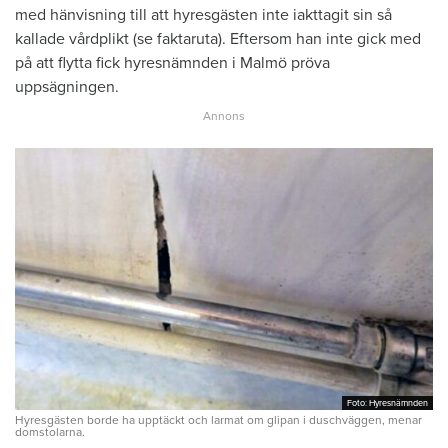
med hänvisning till att hyresgästen inte iakttagit sin så
kallade vårdplikt (se faktaruta). Eftersom han inte gick med
på att flytta fick hyresnämnden i Malmö pröva
uppsägningen.
Foto: Hyresnämnden
Foto: Hyresnämnden
Hyresgästen borde ha upptäckt och larmat om glipan i duschväggen, menar
domstolarna.