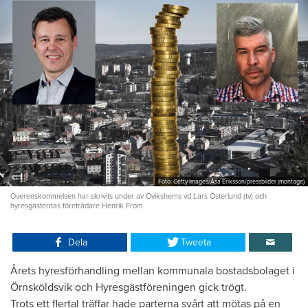
Foto: Getty Images/Åsa Eriksson/pressbilder (montage)
Överenskommelsen har skrivits under av Övikshems vd Lars Österlund (tv) och
hyresgästernas företrädare Henrik From.
Dela
Tweeta
Årets hyresförhandling mellan kommunala bostadsbolaget i
Örnsköldsvik och Hyresgästföreningen gick trögt.
Trots ett flertal träffar hade parterna svårt att mötas på en