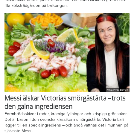
lilla köksträdgården på balkongen.
Foto: Frida Ekman
Messi älskar Victorias smörgåstårta – trots
den galna ingrediensen
Formbrödsskivor i rader, krämiga fyllningar och krispiga grönsaker.
Det är basen i den svenska klassikern smörgåstårta. Victoria Lalli
lägger till en specialingrediens – och ändå vattnas det i munnen på
självaste Messi.