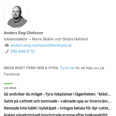
Anders Eeg-Olofsson
lokalredaktör
–
Norra Skåne och Södra Halland
anders.eeg-olofsson@hemhyra.se
010-459 17 12
MISSA INGET FRÅN HEM & HYRA.
Tryck här
för att följa oss på
Facebook.
Läs också
Så undviker du mögel – fyra riskplatser i lägenheten: ”Måste städa bort”
Satte på vattnet och somnade – vaknade upp av översvämning hos grannen
Rensade inte hålet i kylskåpet – tvingas betala för dyr vattenskada
Naken gängkriminell knivhotade granne efter balkongklättring