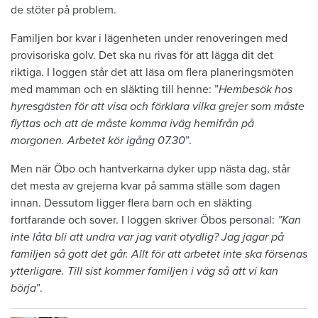
de stöter på problem.
Familjen bor kvar i lägenheten under renoveringen med
provisoriska golv. Det ska nu rivas för att lägga dit det
riktiga. I loggen står det att läsa om flera planeringsmöten
med mamman och en släkting till henne: ”
Hembesök hos
hyresgästen för att visa och förklara vilka grejer som måste
flyttas och att de måste komma iväg hemifrån på
morgonen. Arbetet kör igång 07.30
”.
Men när Öbo och hantverkarna dyker upp nästa dag, står
det mesta av grejerna kvar på samma ställe som dagen
innan. Dessutom ligger flera barn och en släkting
fortfarande och sover. I loggen skriver Öbos personal:
”Kan
inte låta bli att undra var jag varit otydlig? Jag jagar på
familjen så gott det går. Allt för att arbetet inte ska försenas
ytterligare. Till sist kommer familjen i väg så att vi kan
börja
”.