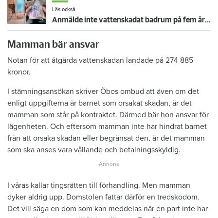
Läs också
Anmälde inte vattenskadat badrum på fem år – krävs på 125 000 kronor
Mamman bär ansvar
Notan för att åtgärda vattenskadan landade på 274 885
kronor.
I stämningsansökan skriver Öbos ombud att även om det
enligt uppgifterna är barnet som orsakat skadan, är det
mamman som står på kontraktet. Därmed bär hon ansvar för
lägenheten. Och eftersom mamman inte har hindrat barnet
från att orsaka skadan eller begränsat den, är det mamman
som ska anses vara vållande och betalningsskyldig.
I våras kallar tingsrätten till förhandling. Men mamman
dyker aldrig upp. Domstolen fattar därför en tredskodom.
Det vill säga en dom som kan meddelas när en part inte har