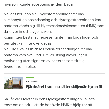
nivå som kunde accepteras av dem båda.
När det kör ihop sig i hyresförhandlingar mellan
allmännyttiga bostadsbolag och Hyresgästföreningen kan
parterna vända sig till Hyresmarknadskommittén (HMK) som
då kliver in och avgör saken.
Kommittén består av representanter från båda läger och
beslutet kan inte överklagas.
När HMK kallas in anses också förhandlingen mellan
parterna vara avslutad. HMK:s utslag kräver ingen
motivering utan signeras av parterna som slutlig
överenskommelse.
Läs också
Fjärde året i rad – nu sätter skiljemän hyran för 172 000 hushåll
Så i år var Övikshem och Hyresgästföreningen i alla fall
ense om en sak – att de behövde HMK:s hjälp för att