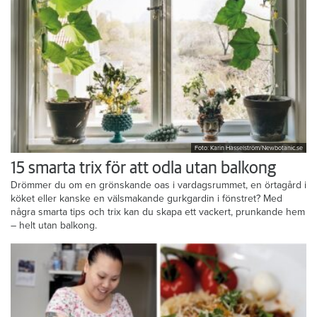
Foto: Karin Hasselström/Newbotanic.se
15 smarta trix för att odla utan balkong
Drömmer du om en grönskande oas i vardagsrummet, en örtagård i
köket eller kanske en välsmakande gurkgardin i fönstret? Med
några smarta tips och trix kan du skapa ett vackert, prunkande hem
– helt utan balkong.