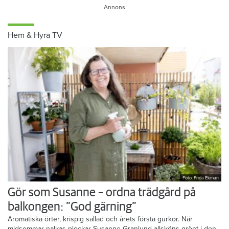
Hem & Hyra TV
Foto: Frida Ekman
Gör som Susanne – ordna trädgård på
balkongen: ”God gärning”
Aromatiska örter, krispig sallad och årets första gurkor. När
midsommar nalkas plockar Susanne Granlund allsköns grönt i den