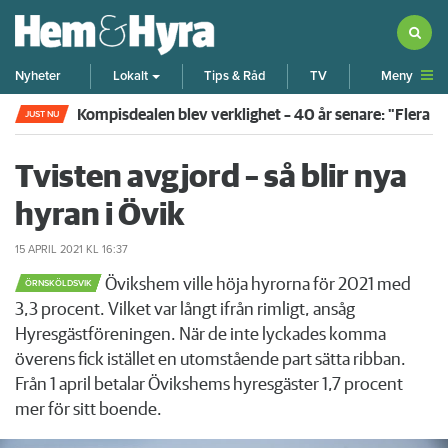
Meny
Nyheter
Lokalt
Tips & Råd
TV
Kompisdealen blev verklighet – 40 år senare: "Flera f
JUST NU
Tvisten avgjord – så blir nya
hyran i Övik
15 APRIL 2021
KL 16:37
Övikshem ville höja hyrorna för 2021 med
ÖRNSKÖLDSVIK
3,3 procent. Vilket var långt ifrån rimligt, ansåg
Hyresgästföreningen. När de inte lyckades komma
överens fick istället en utomstående part sätta ribban.
Från 1 april betalar Övikshems hyresgäster 1,7 procent
mer för sitt boende.