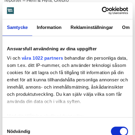
reporter
–
Hem & Hyra, Örebro
anna.rytterbrant@hemhyra.se
010- 45 916 01
Samtycke
Information
Reklaminställningar
Om
MISSA INGET FRÅN HEM & HYRA.
Tryck här
för att följa oss på
Facebook.
Ansvarsfull användning av dina uppgifter
Läs också
Vi och
våra 1022 partners
behandlar din personliga data,
600 kronor dyrare att bo efter vattenskada i Varberg
som t.ex. ditt IP-nummer, och använder teknologi såsom
cookies för att lagra och få tillgång till information på din
Anmälde inte vattenskadat badrum på fem år – krävs på 125 000 kronor
enhet för att kunna tillhandahålla personliga annonser och
Ansvarsskyddet – en viktig del i hemförsäkringen
innehåll, annons- och innehållsmätning, åskådarinsikter
Kompisdealen blev verklighet – 40 år senare: "Flera fina fördelar med att dela bostad"
och produktutveckling. Du kan själv välja vilka som får
Kvinna kapade lägenhet efter vräkningsbeslut – får betala 50 000
använda din data och i vilka syften.
Med din tillåtelse skulle vi även vilja:
Larmade inte om spricka i
Samla in information om din geografiska plats
Samtyckesval
duschen – vräks efter 30 år
Nödvändig
som kan ha en noggrannhet på upp till flera meter