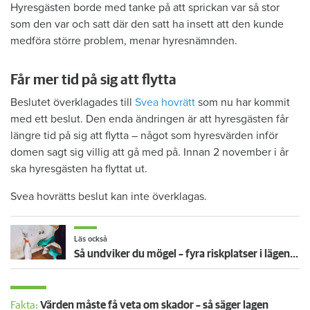
Hyresgästen borde med tanke på att sprickan var så stor
som den var och satt där den satt ha insett att den kunde
medföra större problem, menar hyresnämnden.
Får mer tid på sig att flytta
Beslutet överklagades till
Svea hovrätt
som nu har kommit
med ett beslut. Den enda ändringen är att hyresgästen får
längre tid på sig att flytta – något som hyresvärden inför
domen sagt sig villig att gå med på. Innan 2 november i år
ska hyresgästen ha flyttat ut.
Svea hovrätts beslut kan inte överklagas.
Läs också
Så undviker du mögel – fyra riskplatser i lägenheten: ”Måste städa bort”
Fakta:
Värden måste få veta om skador – så säger lagen