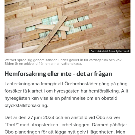
Foto: Arkivbild: Anna Rytterbrant
Foto: Arkivbild: Anna Rytterbrant
Vattnet spred sig genom sanden under golvet in till vardagsrum och kök.
Biden är en arkivbild från en annan vattenskada.
Hemförsäkring eller inte – det är frågan
I anteckningarna framgår att Örebrobostäder gång på gång
försöker få klarhet i om hyresgästen har hemförsäkring. Allt
hyresgästen kan visa är en påminnelse om en obetald
olycksfallsförsäkring.
Det är den 27 juni 2023 och en anställd vid Öbo skriver
”Torrt!” med utropstecken i arbetsloggen. Därmed påbörjar
Öbo planeringen för att lägga nytt golv i lägenheten. Men