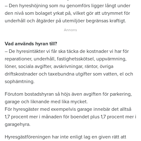
– Den hyreshöjning som nu genomförs ligger långt under
den nivå som bolaget yrkat på, vilket gör att utrymmet för
underhåll och åtgärder på utemiljöer begränsas kraftigt.
Vad används hyran till?
– De hyresintäkter vi får ska täcka de kostnader vi har för
reparationer, underhåll, fastighetsskötsel, uppvärmning,
löner, sociala avgifter, avskrivningar, räntor, övriga
driftskostnader och taxebundna utgifter som vatten, el och
sophämtning.
Förutom bostadshyran så höjs även avgiften för parkering,
garage och liknande med lika mycket.
För hyresgäster med exempelvis garage innebär det alltså
1,7 procent mer i månaden för boendet plus 1,7 procent mer i
garagehyra.
Hyresgästföreningen har inte enligt lag en given rätt att