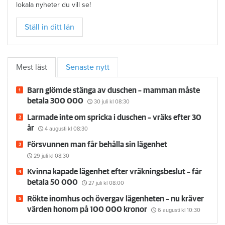
lokala nyheter du vill se!
Ställ in ditt län
Mest läst
Senaste nytt
Barn glömde stänga av duschen – mamman måste
betala 300 000
30 juli
kl 08:30
Larmade inte om spricka i duschen – vräks efter 30
år
4 augusti
kl 08:30
Försvunnen man får behålla sin lägenhet
29 juli
kl 08:30
Kvinna kapade lägenhet efter vräkningsbeslut – får
betala 50 000
27 juli
kl 08:00
Rökte inomhus och övergav lägenheten – nu kräver
värden honom på 100 000 kronor
6 augusti
kl 10:30