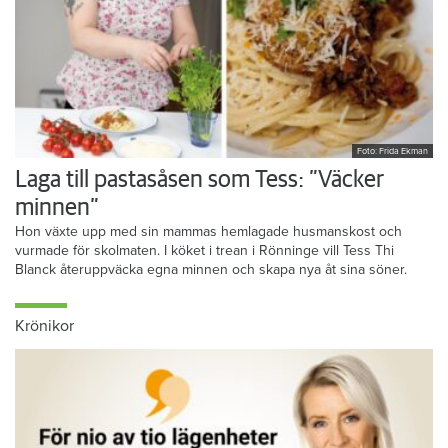
Foto: Frida Ekman
Laga till pastasåsen som Tess: ”Väcker
minnen”
Hon växte upp med sin mammas hemlagade husmanskost och
vurmade för skolmaten. I köket i trean i Rönninge vill Tess Thi
Blanck återuppväcka egna minnen och skapa nya åt sina söner.
Krönikor