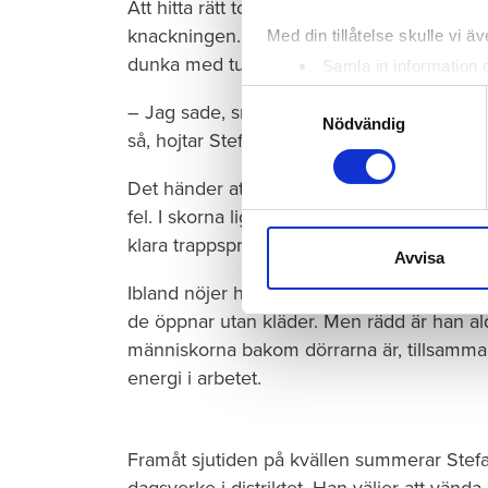
Att hitta rätt ton är viktigt när allt avgörs 
knackningen. Stefans lätta lilla virvel är 
Med din tillåtelse skulle vi äve
dunka med tunga, långsamma slag innan fr
Samla in information 
Identifiera din enhet 
Samtyckesval
– Jag sade, snälla du, det är inte Döden s
Ta reda på mer om hur dina pe
Nödvändig
så, hojtar Stefan över axeln med siktet inst
eller dra tillbaka ditt samtyc
Det händer att han blir inbjuden. Oftast tack
Vi använder enhetsidentifierar
fel. I skorna ligger formgjutna inlägg, Stef
sociala medier och analysera 
klara trappspringet.
till de sociala medier och a
Avvisa
med annan information som du 
Ibland nöjer han sig med att lämna sitt vis
de öppnar utan kläder. Men rädd är han al
människorna bakom dörrarna är, tillsamman
energi i arbetet.
Framåt sjutiden på kvällen summerar Stefan