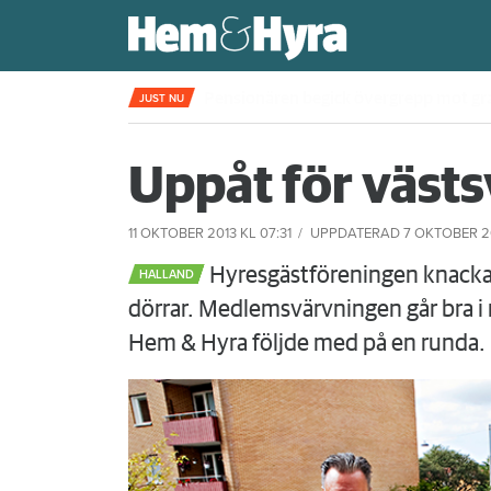
Efter skrik, slagsmål och obetalda hyr
JUST NU
Uppåt för väst
11 OKTOBER 2013
KL 07:31
UPPDATERAD
7 OKTOBER 2
Hyresgästföreningen knackar
HALLAND
dörrar. Medlemsvärvningen går bra i r
Hem & Hyra följde med på en runda.