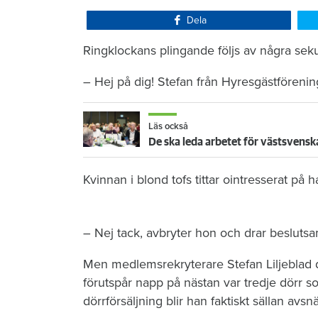
Dela
Ringklockans plingande följs av några sek
– Hej på dig! Stefan från Hyresgästförenin
Läs också
De ska leda arbetet för västsvensk
Kvinnan i blond tofs tittar ointresserat p
– Nej tack, avbryter hon och drar beslutsa
Men medlemsrekryterare Stefan Liljeblad de
förutspår napp på nästan var tredje dörr s
dörrförsäljning blir han faktiskt sällan avsn