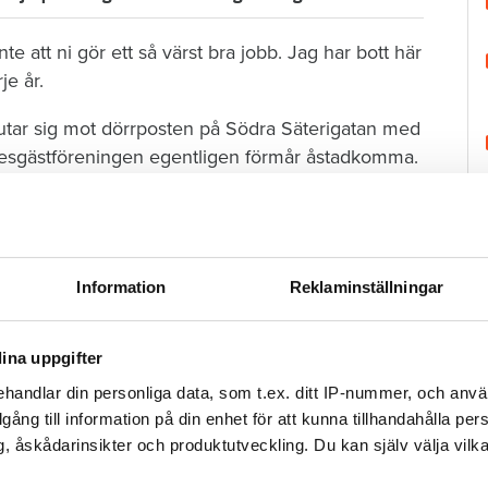
te att ni gör ett så värst bra jobb. Jag har bott här
je år.
tar sig mot dörrposten på Södra Säterigatan med
Hyresgästföreningen egentligen förmår åstadkomma.
n stunds samtal ändrar Aleksandar ståndpunkt om
Information
Reklaminställningar
iver på.
H
unda. Hon blir glad när Stefan hejdar henne vid
ina uppgifter
h frågar om hon vill gå med. Hon uppskattar
handlar din personliga data, som t.ex. ditt IP-nummer, och anv
kar smart.
illgång till information på din enhet för att kunna tillhandahålla pe
, åskådarinsikter och produktutveckling. Du kan själv välja vilk
te självironiskt.