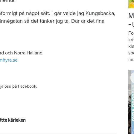
 hemåt.
enformigt på något sätt. I går valde jag Kungsbacka,
M
nnégatan så det tänker jag ta. Där är det fina
–
Fo
kr
kl
sp
nd och Norra Halland
mu
mhyra.se
ölja oss på Facebook.
tte kärleken