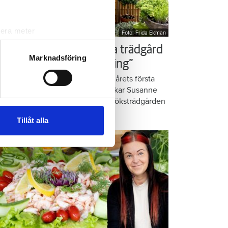
lera meter
Foto: Frida Ekman
ryck)
ör som Susanne – ordna trädgård
ljsektionen
. Du kan ändra
Marknadsföring
å balkongen: ”God gärning”
omatiska örter, krispig sallad och årets första
rkor. När midsommar nalkas plockar Susanne
andahålla funktioner för
anlund allsköns grönt i den lilla köksträdgården
n information från din enhet
 balkongen.
 tur kombinera informationen
Tillåt alla
deras tjänster.