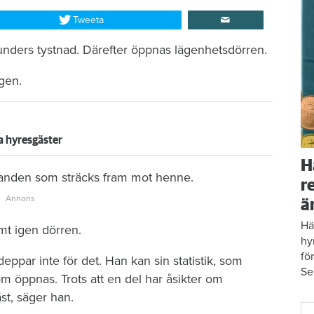
Tweeta
unders tystnad. Därefter öppnas lägenhetsdörren.
gen.
a hyresgäster
H
å handen som sträcks fram mot henne.
r
ä
Hä
mt igen dörren.
hy
fö
ppar inte för det. Han kan sin statistik, som
Se
om öppnas. Trots att en del har åsikter om
äst, säger han.