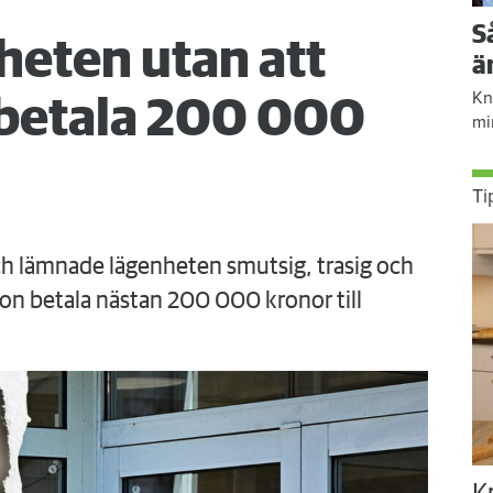
S
eten utan att
ä
Kn
s betala 200 000
mi
Ti
ch lämnade lägenheten smutsig, trasig och
on betala nästan 200 000 kronor till