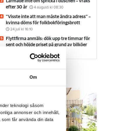
Larmade inte om spricka i duschen – vräks
efter 30 år
4 augusti
kl 08:30
”Visste inte att man måste ändra adress” –
kvinna döms för folkbokföringsbrott
24 juli
kl 16:10
Flyttfirma anmäls: dök upp tre timmar för
sent och höjde priset på grund av bilköer
24 juli
kl 09:30
Om
em & Hyra TV
änder teknologi såsom
rsonliga annonser och innehåll,
a som får använda din data