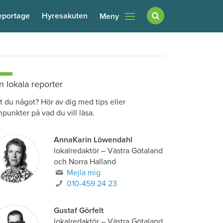
eportage
Hyresakuten
Meny
n lokala reporter
t du något? Hör av dig med tips eller
npunkter på vad du vill läsa.
AnnaKarin Löwendahl
lokalredaktör
–
Västra Götaland
och Norra Halland
Mejla mig
010-459 24 23
Gustaf Görfelt
lokalredaktör
–
Västra Götaland