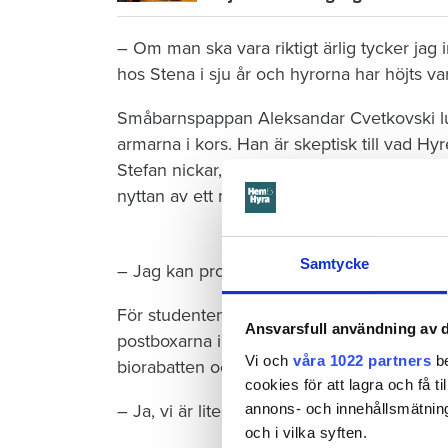
– Om man ska vara riktigt ärlig tycker jag in
hos Stena i sju år och hyrorna har höjts var
Småbarnspappan Aleksandar Cvetkovski lu
armarna i kors. Han är skeptisk till vad 
Stefan nickar, lyssnar, resonerar. Efter e
nyttan av ett medlemskap.
Samtycke
– Jag kan prova i ett år, säger han och skr
För studenten Emma Eriksson är det annorl
Ansvarsfull användning av d
postboxarna i entrén på Pilegårdsgatan oc
Vi och
våra 1022 partners
be
biorabatten och tycker att mobilappen ver
cookies för att lagra och få t
annons- och innehållsmätning
– Ja, vi är lite moderna så, kontrar Stefan li
och i vilka syften.