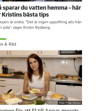
å sparar du vatten hemma – här
r Kristins bästa tips
epen är enkla: ”Det är ingen uppoffring alls från
n sida”, säger Kristin Rydberg.
ps & Råd
Foto: Frida Ekman