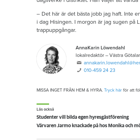
dagsverke i distriktet. Han väljer att vända
– Det här är det bästa jobb jag haft. Inte 
i dag Hisingen. I morgon är jag sugen på Li
trappuppgångar.
AnnaKarin Löwendahl
lokalredaktör
–
Västra Götala
annakarin.lowendahl@he
010-459 24 23
MISSA INGET FRÅN HEM & HYRA.
Tryck här
för att f
Läs också
Studenter vill bilda egen hyresgästförening
Värvaren Jarmo knackade på hos Monika och mö