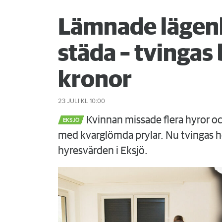
Lämnade lägenh
städa – tvinga
kronor
23 JULI
KL 10:00
Kvinnan missade flera hyror o
EKSJÖ
med kvarglömda prylar. Nu tvingas h
hyresvärden i Eksjö.