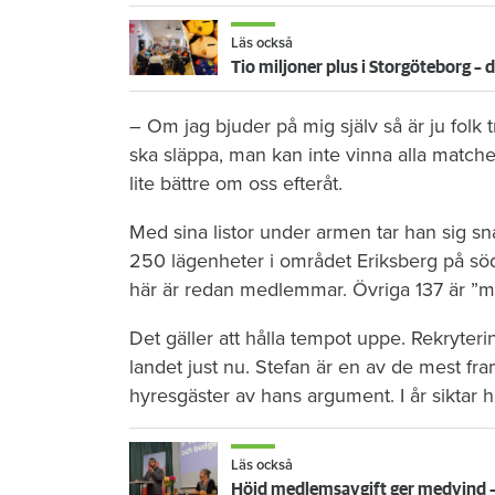
Läs också
Tio miljoner plus i Storgöteborg –
– Om jag bjuder på mig själv så är ju fol
ska släppa, man kan inte vinna alla match
lite bättre om oss efteråt.
Med sina listor under armen tar han sig sn
250 lägenheter i området Eriksberg på söd
här är redan medlemmar. Övriga 137 är ”mö
Det gäller att hålla tempot uppe. Rekryterin
landet just nu. Stefan är en av de mest fra
hyresgäster av hans argument. I år siktar 
Läs också
Höjd medlemsavgift ger medvind – 