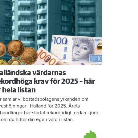
alländska värdarnas
ekordhöga krav för 2025 – här
r hela listan
r samlar vi bostadsbolagens yrkanden om
reshöjningar i Halland för 2025. Årets
rhandlingar har startat rekordtidigt, redan i juni.
 om du hittar din egen värd i listan.