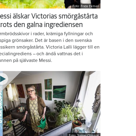
Foto: Frida Ekman
essi älskar Victorias smörgåstårta
 trots den galna ingrediensen
rmbrödsskivor i rader, krämiga fyllningar och
ispiga grönsaker. Det är basen i den svenska
assikern smörgåstårta. Victoria Lalli lägger till en
ecialingrediens – och ändå vattnas det i
nnen på självaste Messi.
Foto: Tomas Ohlsson