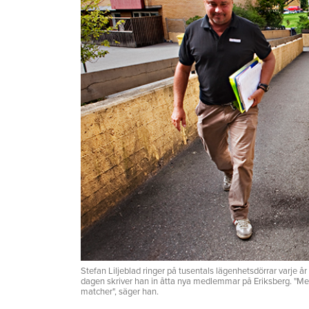
Stefan Liljeblad ringer på tusentals lägenhetsdörrar varje å
dagen skriver han in åtta nya medlemmar på Eriksberg. "Me
matcher", säger han.