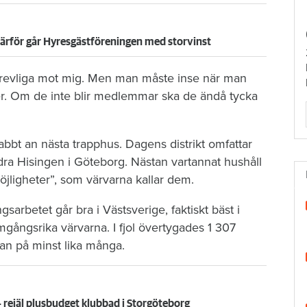
 därför går Hyresgästföreningen med storvinst
k trevliga mot mig. Men man måste inse när man
er. Om de inte blir medlemmar ska de ändå tycka
abbt an nästa trapphus. Dagens distrikt omfattar
ra Hisingen i Göteborg. Nästan vartannat hushåll
jligheter”, som värvarna kallar dem.
gsarbetet går bra i Västsverige, faktiskt bäst i
mgångsrika värvarna. I fjol övertygades 1 307
han på minst lika många.
rejäl plusbudget klubbad i Storgöteborg