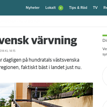
Nyheter
Lokalt
Tips & Råd
TV
R
or – hyresgäst vräks i Uddevalla
Igår kl 12:06
svensk värvning
Di
Ve
014
KL 14:15
sy
 dagligen på hundratals västsvenska
egionen, faktiskt bäst i landet just nu.