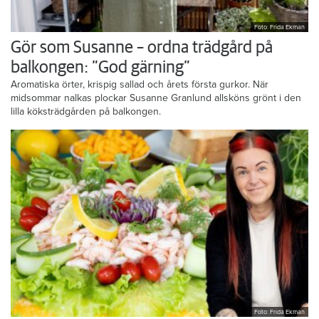
Foto: Frida Ekman
Gör som Susanne – ordna trädgård på
balkongen: ”God gärning”
Aromatiska örter, krispig sallad och årets första gurkor. När
midsommar nalkas plockar Susanne Granlund allsköns grönt i den
lilla köksträdgården på balkongen.
Foto: Frida Ekman