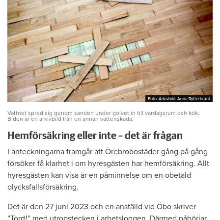
Foto: Arkivbild: Anna Rytterbrant
Foto: Arkivbild: Anna Rytterbrant
Vattnet spred sig genom sanden under golvet in till vardagsrum och kök.
Biden är en arkivbild från en annan vattenskada.
Hemförsäkring eller inte – det är frågan
I anteckningarna framgår att Örebrobostäder gång på gång
försöker få klarhet i om hyresgästen har hemförsäkring. Allt
hyresgästen kan visa är en påminnelse om en obetald
olycksfallsförsäkring.
Det är den 27 juni 2023 och en anställd vid Öbo skriver
”Torrt!” med utropstecken i arbetsloggen. Därmed påbörjar