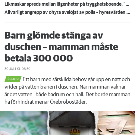
Likmaskar spreds mellan lägenheter på trygghetsboende: "Vi visste inte vad det var"
Allvarligt angrepp av ohyra avslöjat av polis – hyresvärden: ”Ovanligt svår situation”
Barn glömde stänga av
duschen – mamman måste
betala 300 000
30 JULI
KL 08:30
Ett barn med särskilda behov går upp en natt och
ÖREBRO
vrider på vattenkranen i duschen. När mamman vaknar
är det vatten i både badrum och hall. Det borde mamman
ha förhindrat menar Örebrobostäder.