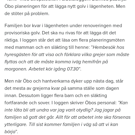
Öbo planeringen för att lägga nytt golv i lägenheten. Men
de stöter på problem.
Familjen bor kvar i lägenheten under renoveringen med
provisoriska golv. Det ska nu rivas för att lägga dit det
riktiga. I loggen står det att läsa om flera planeringsmöten
med mamman och en släkting till henne: ”
Hembesök hos
hyresgästen för att visa och förklara vilka grejer som måste
flyttas och att de måste komma iväg hemifrån på
morgonen. Arbetet kör igång 07.30
”.
Men när Öbo och hantverkarna dyker upp nästa dag, står
det mesta av grejerna kvar på samma ställe som dagen
innan. Dessutom ligger flera barn och en släkting
fortfarande och sover. I loggen skriver Öbos personal:
”Kan
inte låta bli att undra var jag varit otydlig? Jag jagar på
familjen så gott det går. Allt för att arbetet inte ska försenas
ytterligare. Till sist kommer familjen i väg så att vi kan
börja
”.