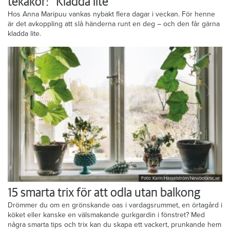
tekakor: ”Kladda lite”
Hos Anna Maripuu vankas nybakt flera dagar i veckan. För henne
är det avkoppling att slå händerna runt en deg – och den får gärna
kladda lite.
Foto: Karin Hasselström/Newbotanic.se
15 smarta trix för att odla utan balkong
Drömmer du om en grönskande oas i vardagsrummet, en örtagård i
köket eller kanske en välsmakande gurkgardin i fönstret? Med
några smarta tips och trix kan du skapa ett vackert, prunkande hem