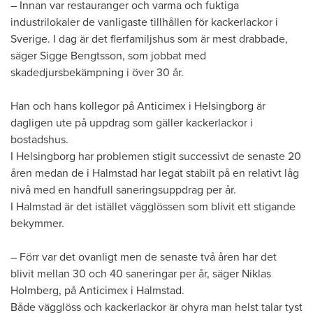
​– Innan var restauranger och varma och fuktiga
industrilokaler de vanligaste tillhållen för kackerlackor i
Sverige. I dag är det flerfamiljshus som är mest drabbade,
säger Sigge Bengtsson, som jobbat med
skadedjursbekämpning i över 30 år.
Han och hans kollegor på Anticimex i Helsingborg är
dagligen ute på uppdrag som gäller kackerlackor i
bostadshus.
I Helsingborg har problemen stigit successivt de senaste 20
åren medan de i Halmstad har legat stabilt på en relativt låg
nivå med en handfull saneringsuppdrag per år.
I Halmstad är det istället vägglössen som blivit ett stigande
bekymmer.
– Förr var det ovanligt men de senaste två åren har det
blivit mellan 30 och 40 saneringar per år, säger Niklas
Holmberg, på Anticimex i Halmstad.
Både vägglöss och kackerlackor är ohyra man helst talar tyst