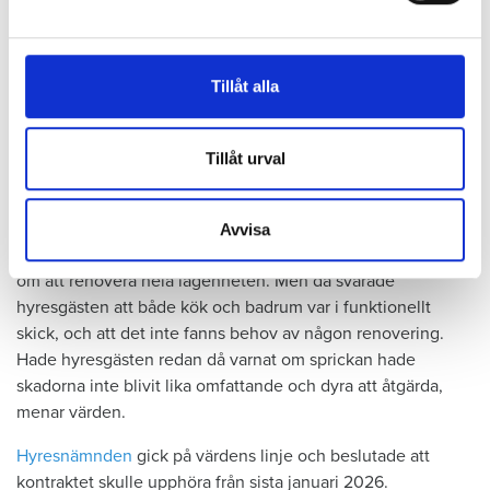
och annonserna till användarna, tillhandahålla funktioner
Hyresgästen själv menar att hyresvärden under hela den tid
för sociala medier och analysera vår trafik. Vi
han bott där varken gjort några inspektioner eller något
vidarebefordrar även sådana identifierare och annan
underhåll av badrummet, och att det är anledningen till att
Tillåt alla
information från din enhet till de sociala medier och
sprickan har kunnat uppstå. Sprickan var heller inte så lätt
annons- och analysföretag som vi samarbetar med.
att upptäcka, menar han.
Dessa kan i sin tur kombinera informationen med annan
Tillåt urval
information som du har tillhandahållit eller som de har
Tyckte inte renovering var nödvändig
samlat in när du har använt deras tjänster.
Värden har en annan uppfattning, och påpekar att företaget
Avvisa
redan 2024 vände sig till hyresgästen med ett erbjudande
om att renovera hela lägenheten. Men då svarade
hyresgästen att både kök och badrum var i funktionellt
skick, och att det inte fanns behov av någon renovering.
Hade hyresgästen redan då varnat om sprickan hade
skadorna inte blivit lika omfattande och dyra att åtgärda,
menar värden.
Hyresnämnden
gick på värdens linje och beslutade att
kontraktet skulle upphöra från sista januari 2026.