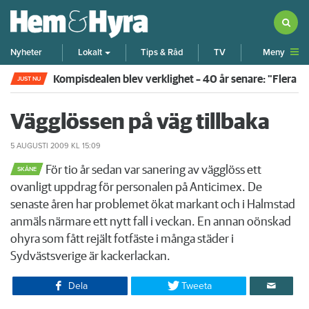
Meny
Nyheter
Lokalt
Tips & Råd
TV
Kompisdealen blev verklighet – 40 år senare: "Flera f
JUST NU
Vägglössen på väg tillbaka
5 AUGUSTI 2009
KL 15:09
För tio år sedan var sanering av vägglöss ett
SKÅNE
ovanligt uppdrag för personalen på Anticimex. De
senaste åren har problemet ökat markant och i Halmstad
anmäls närmare ett nytt fall i veckan. En annan oönskad
ohyra som fått rejält fotfäste i många städer i
Sydvästsverige är kackerlackan. ​
Dela
Tweeta