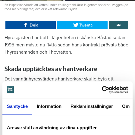
En inspektion visade att vatten under en längre tid läckt in genom sprickor i väggen (de
röda markeringarna) och orsakat rötskador i syllen.
Dela
Tweeta
Hyresgästen har bott i lägenheten i skånska Båstad sedan
1995 men måste nu flytta sedan hans kontrakt prövats både
i hyresnämnden och i hovrätten.
Skada upptäcktes av hantverkare
Det var när hyresvärdens hantverkare skulle byta ett
duschmunstycke under hösten förra året som en spricka i
plastmattan på väggen i duschen upptäcktes. Strax efter
detta lät värden ett företag göra en besiktning av
Samtycke
Information
Reklaminställningar
Om
badrummet. Då upptäcktes att vatten läckt från den trasiga
svetsskarven under en längre tid och orsakat omfattande
vattenskador.
Ansvarsfull användning av dina uppgifter
Därför sade den privata hyresvärden upp hyreskontraktet