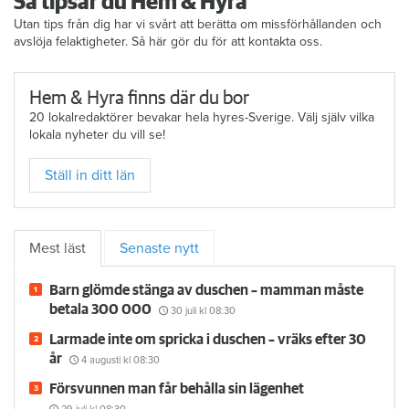
Så tipsar du Hem & Hyra
Utan tips från dig har vi svårt att berätta om missförhållanden och
avslöja felaktigheter. Så här gör du för att kontakta oss.
Hem & Hyra finns där du bor
20 lokalredaktörer bevakar hela hyres-Sverige. Välj själv vilka
lokala nyheter du vill se!
Ställ in ditt län
Mest läst
Senaste nytt
Barn glömde stänga av duschen – mamman måste
betala 300 000
30 juli
kl 08:30
Larmade inte om spricka i duschen – vräks efter 30
år
4 augusti
kl 08:30
Försvunnen man får behålla sin lägenhet