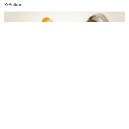
Krönikor
Du läser:
Vägglössen på väg tillbaka
Hem & Hyras chefredaktör: Skiljemännen
tjänar stora pengar – och du betalar för
kalaset