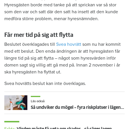
Hyresgästen borde med tanke på att sprickan var så stor
som den var och satt där den satt ha insett att den kunde
medföra större problem, menar hyresnämnden.
Får mer tid på sig att flytta
Beslutet överklagades till
Svea hovrätt
som nu har kommit
med ett beslut. Den enda ändringen är att hyresgästen får
längre tid på sig att flytta – något som hyresvärden inför
domen sagt sig villig att gå med på. Innan 2 november i år
ska hyresgästen ha flyttat ut.
Svea hovrätts beslut kan inte överklagas.
Läs också
Så undviker du mögel – fyra riskplatser i lägenheten: ”Måste städa bort”
Fakta:
Värden måste få veta om skador – så säger lagen