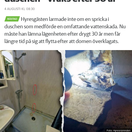
4 AUGUSTI
KL 08:30
Hyresgästen larmade inte om en spricka i
BÅSTAD
duschen som medförde en omfattande vattenskada. Nu
måste han lämna lägenheten efter drygt 30 år men får
längre tid på sig att flytta efter att domen överklagats.
Foto: Hyresnämnden