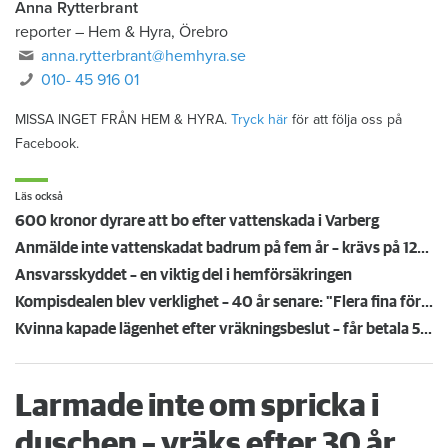
Anna Rytterbrant
reporter
–
Hem & Hyra, Örebro
anna.rytterbrant@hemhyra.se
010- 45 916 01
MISSA INGET FRÅN HEM & HYRA.
Tryck här
för att följa oss på
Facebook.
Läs också
600 kronor dyrare att bo efter vattenskada i Varberg
Anmälde inte vattenskadat badrum på fem år – krävs på 125 000 kronor
Ansvarsskyddet – en viktig del i hemförsäkringen
Kompisdealen blev verklighet – 40 år senare: "Flera fina fördelar med att dela bostad"
Kvinna kapade lägenhet efter vräkningsbeslut – får betala 50 000
Larmade inte om spricka i
duschen – vräks efter 30 år