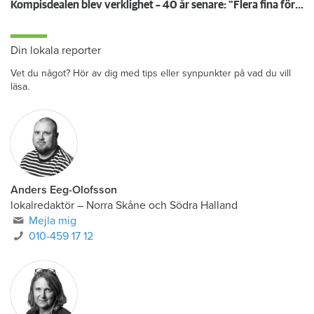
Kompisdealen blev verklighet – 40 år senare: "Flera fina fördelar med att dela bostad"
Din lokala reporter
Vet du något? Hör av dig med tips eller synpunkter på vad du vill
läsa.
Anders Eeg-Olofsson
lokalredaktör
–
Norra Skåne och Södra Halland
Mejla mig
010-459 17 12