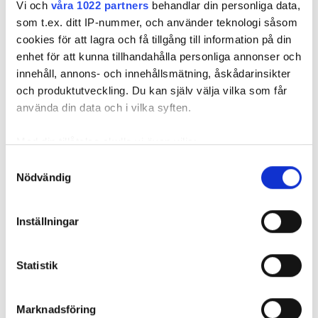
Vi och
våra 1022 partners
behandlar din personliga data,
med hänvisning till att hyresgästen inte iakttagit sin så
som t.ex. ditt IP-nummer, och använder teknologi såsom
kallade vårdplikt (se faktaruta). Eftersom han inte gick med
cookies för att lagra och få tillgång till information på din
på att flytta fick hyresnämnden i Malmö pröva
enhet för att kunna tillhandahålla personliga annonser och
uppsägningen.
innehåll, annons- och innehållsmätning, åskådarinsikter
och produktutveckling. Du kan själv välja vilka som får
använda din data och i vilka syften.
Med din tillåtelse skulle vi även vilja:
Samla in information om din geografiska plats
Samtyckesval
Nödvändig
som kan ha en noggrannhet på upp till flera meter
Identifiera din enhet genom att aktivt skanna den
för specifika kännetecken (fingeravtryck)
Inställningar
Ta reda på mer om hur dina personliga uppgifter
behandlas och ställ in dina preferenser i
detaljsektionen
.
Statistik
Du kan ändra eller dra tillbaka ditt samtycke när som
helst från cookie-förklaringen.
Foto: Hyresnämnden
Foto: Hyresnämnden
Hyresgästen borde ha upptäckt och larmat om glipan i duschväggen, menar
Marknadsföring
domstolarna.
Vi använder enhetsidentifierare för att anpassa innehållet