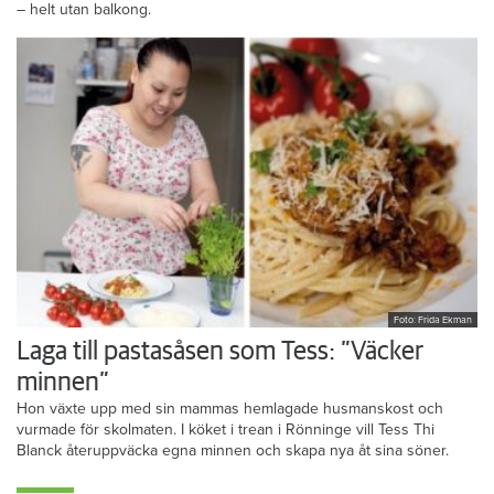
– helt utan balkong.
Foto: Frida Ekman
Laga till pastasåsen som Tess: ”Väcker
minnen”
Hon växte upp med sin mammas hemlagade husmanskost och
vurmade för skolmaten. I köket i trean i Rönninge vill Tess Thi
Blanck återuppväcka egna minnen och skapa nya åt sina söner.