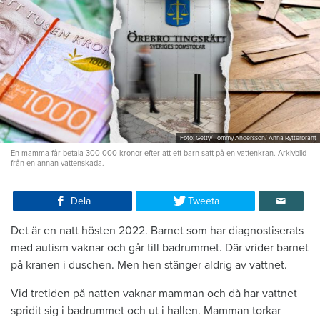
Foto: Getty/ Tommy Andersson/ Anna Rytterbrant
En mamma får betala 300 000 kronor efter att ett barn satt på en vattenkran. Arkivbild
från en annan vattenskada.
Dela
Tweeta
Det är en natt hösten 2022. Barnet som har diagnostiserats
med autism vaknar och går till badrummet. Där vrider barnet
på kranen i duschen. Men hen stänger aldrig av vattnet.
Vid tretiden på natten vaknar mamman och då har vattnet
spridit sig i badrummet och ut i hallen. Mamman torkar