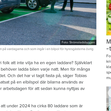
M
Foto: Strömstadsbyggen
–
på vardagarna och som ingår i en bilpol för hyresgästerna övrig
Fo
kr
i folk att inte vilja ha en egen laddare? Självklart
kl
behöver ladda bilen varje natt. Men för många
sp
ådet. Och det har vi tagit fasta på, säger Tobias
mu
satsat på en elbilspol där bilarna används av
r arbetsdagen för att sedan kunna nyttjas av
att under 2024 ha cirka 80 laddare som är