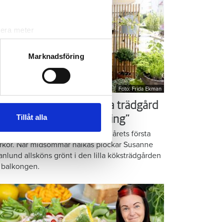
lera meter
ryck)
ljsektionen
. Du kan ändra
Marknadsföring
Foto: Frida Ekman
andahålla funktioner för
n information från din enhet
ör som Susanne – ordna trädgård
 tur kombinera informationen
Tillåt alla
å balkongen: ”God gärning”
deras tjänster.
omatiska örter, krispig sallad och årets första
rkor. När midsommar nalkas plockar Susanne
anlund allsköns grönt i den lilla köksträdgården
 balkongen.