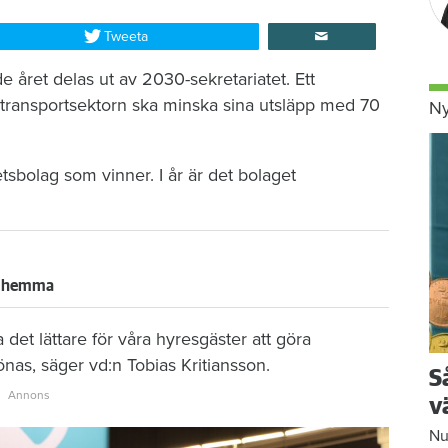
Tweeta
 året delas ut av 2030-sekretariatet. Ett
a transportsektorn ska minska sina utsläpp med 70
Ny
tsbolag som vinner. I år är det bolaget
rt hemma
ra det lättare för våra hyresgäster att göra
as, säger vd:n Tobias Kritiansson.
S
v
Nu