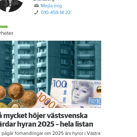
Mejla mig
010-459 14 22
heter
å mycket höjer västsvenska
ärdar hyran 2025 – hela listan
 pågår förhandlingar om 2025 års hyror i Västra