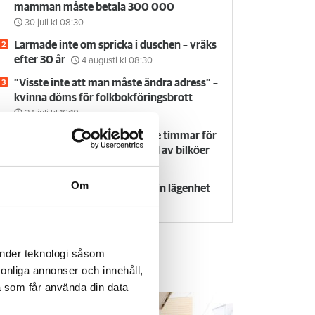
mamman måste betala 300 000
30 juli
kl 08:30
Larmade inte om spricka i duschen – vräks
efter 30 år
4 augusti
kl 08:30
”Visste inte att man måste ändra adress” –
kvinna döms för folkbokföringsbrott
24 juli
kl 16:10
Flyttfirma anmäls: dök upp tre timmar för
sent och höjde priset på grund av bilköer
24 juli
kl 09:30
Om
Försvunnen man får behålla sin lägenhet
29 juli
kl 08:30
änder teknologi såsom
rsonliga annonser och innehåll,
em & Hyra TV
a som får använda din data