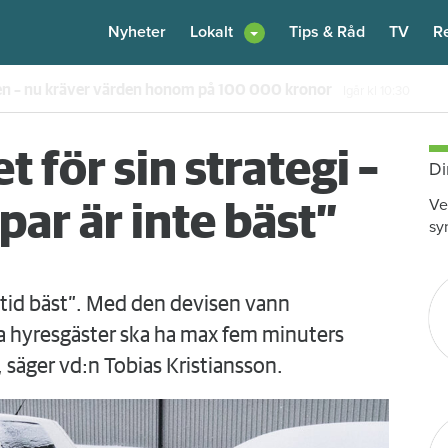
Nyheter
Lokalt
Tips & Råd
TV
R
en – nu kräver värden honom på 100 000 kronor
Igår kl 10:30
 för sin strategi –
Di
Ve
lpar är inte bäst”
sy
lltid bäst”. Med den devisen vann
 hyresgäster ska ha max fem minuters
, säger vd:n Tobias Kristiansson.