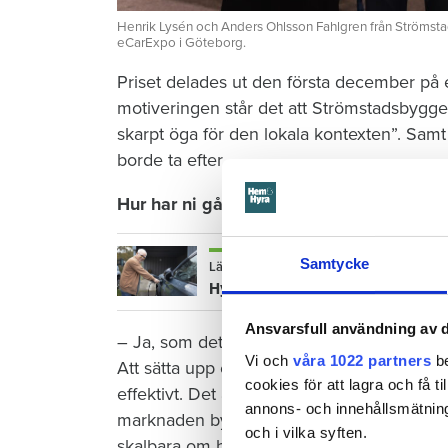
Henrik Lysén och Anders Ohlsson Fahlgren från Ströms
eCarExpo i Göteborg.
Priset delades ut den första december på
motiveringen står det att Strömstadsbygge
skarpt öga för den lokala kontexten”. Sam
borde ta efter.
Hur har ni gått till väga?
Samtycke
Läs också
Hyresvärden vill ta bort gratis el f
Ansvarsfull användning av d
– Ja, som det står i motiveringen så har vi ut
Vi och
våra 1022 partners
be
Att sätta upp en massa laddstolpar är inte 
cookies för att lagra och få t
effektivt. Det är utmaningen. Vi har inrikt
annons- och innehållsmätning
marknaden byggt upp med att skapa flexibl
och i vilka syften.
skalbara om behovet ökar. Här kommer alla 