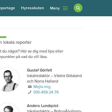
eportage
Hyresakuten
Meny
n lokala reporter
t du något? Hör av dig med tips eller
npunkter på vad du vill läsa.
Gustaf Görfelt
lokalredaktör
–
Västra Götaland
och Norra Halland
Mejla mig
010-459 24 79
Anders Lundqvist
lokalredaktör
–
BohusÄlvsborg-