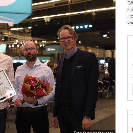
Gö
si
He
vä