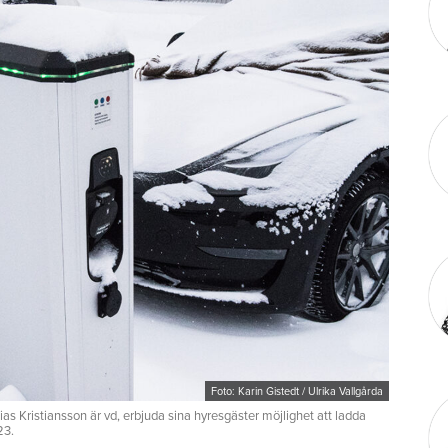
Foto: Karin Gistedt / Ulrika Vallgårda
s Kristiansson är vd, erbjuda sina hyresgäster möjlighet att ladda
23.