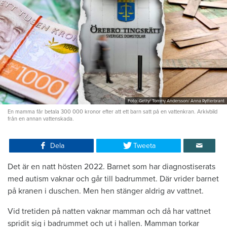
Foto: Getty/ Tommy Andersson/ Anna Rytterbrant
En mamma får betala 300 000 kronor efter att ett barn satt på en vattenkran. Arkivbild
från en annan vattenskada.
Dela
Tweeta
Det är en natt hösten 2022. Barnet som har diagnostiserats
med autism vaknar och går till badrummet. Där vrider barnet
på kranen i duschen. Men hen stänger aldrig av vattnet.
Vid tretiden på natten vaknar mamman och då har vattnet
spridit sig i badrummet och ut i hallen. Mamman torkar