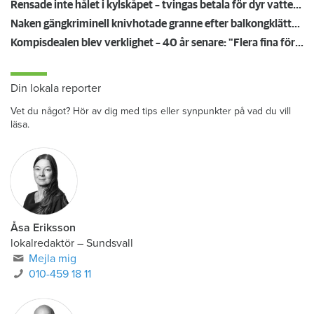
Rensade inte hålet i kylskåpet – tvingas betala för dyr vattenskada
Naken gängkriminell knivhotade granne efter balkongklättring
Kompisdealen blev verklighet – 40 år senare: "Flera fina fördelar med att dela bostad"
Din lokala reporter
Vet du något? Hör av dig med tips eller synpunkter på vad du vill
läsa.
Åsa Eriksson
lokalredaktör
–
Sundsvall
Mejla mig
010-459 18 11