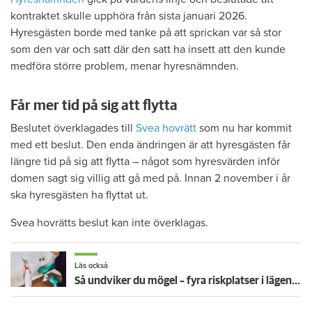
kontraktet skulle upphöra från sista januari 2026.
Hyresgästen borde med tanke på att sprickan var så stor
som den var och satt där den satt ha insett att den kunde
medföra större problem, menar hyresnämnden.
Får mer tid på sig att flytta
Beslutet överklagades till
Svea hovrätt
som nu har kommit
med ett beslut. Den enda ändringen är att hyresgästen får
längre tid på sig att flytta – något som hyresvärden inför
domen sagt sig villig att gå med på. Innan 2 november i år
ska hyresgästen ha flyttat ut.
Svea hovrätts beslut kan inte överklagas.
Läs också
Så undviker du mögel – fyra riskplatser i lägenheten: ”Måste städa bort”