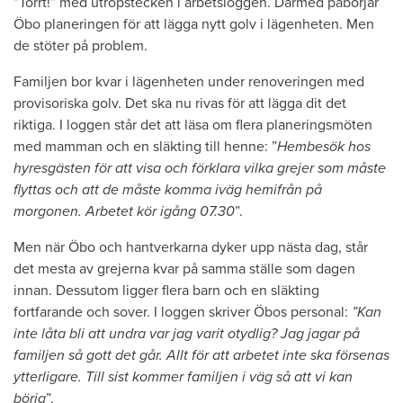
”Torrt!” med utropstecken i arbetsloggen. Därmed påbörjar
Öbo planeringen för att lägga nytt golv i lägenheten. Men
de stöter på problem.
Familjen bor kvar i lägenheten under renoveringen med
provisoriska golv. Det ska nu rivas för att lägga dit det
riktiga. I loggen står det att läsa om flera planeringsmöten
med mamman och en släkting till henne: ”
Hembesök hos
hyresgästen för att visa och förklara vilka grejer som måste
flyttas och att de måste komma iväg hemifrån på
morgonen. Arbetet kör igång 07.30
”.
Men när Öbo och hantverkarna dyker upp nästa dag, står
det mesta av grejerna kvar på samma ställe som dagen
innan. Dessutom ligger flera barn och en släkting
fortfarande och sover. I loggen skriver Öbos personal:
”Kan
inte låta bli att undra var jag varit otydlig? Jag jagar på
familjen så gott det går. Allt för att arbetet inte ska försenas
ytterligare. Till sist kommer familjen i väg så att vi kan
börja
”.