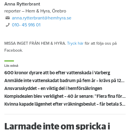
Anna Rytterbrant
reporter
–
Hem & Hyra, Örebro
anna.rytterbrant@hemhyra.se
010- 45 916 01
MISSA INGET FRÅN HEM & HYRA.
Tryck här
för att följa oss på
Facebook.
Läs också
600 kronor dyrare att bo efter vattenskada i Varberg
Anmälde inte vattenskadat badrum på fem år – krävs på 125 000 kronor
Ansvarsskyddet – en viktig del i hemförsäkringen
Kompisdealen blev verklighet – 40 år senare: "Flera fina fördelar med att dela bostad"
Kvinna kapade lägenhet efter vräkningsbeslut – får betala 50 000
Larmade inte om spricka i