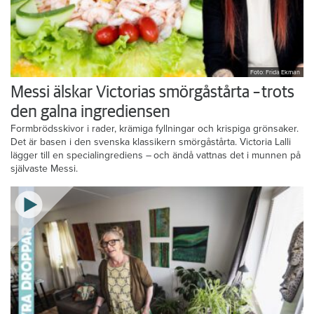
Foto: Frida Ekman
Messi älskar Victorias smörgåstårta – trots
den galna ingrediensen
Formbrödsskivor i rader, krämiga fyllningar och krispiga grönsaker.
Det är basen i den svenska klassikern smörgåstårta. Victoria Lalli
lägger till en specialingrediens – och ändå vattnas det i munnen på
självaste Messi.