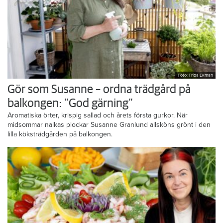
Foto: Frida Ekman
Gör som Susanne – ordna trädgård på
balkongen: ”God gärning”
Aromatiska örter, krispig sallad och årets första gurkor. När
midsommar nalkas plockar Susanne Granlund allsköns grönt i den
lilla köksträdgården på balkongen.