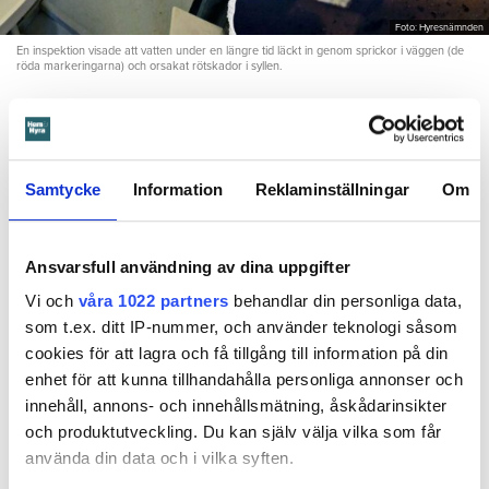
Foto: Hyresnämnden
En inspektion visade att vatten under en längre tid läckt in genom sprickor i väggen (de
röda markeringarna) och orsakat rötskador i syllen.
Dela
Tweeta
Hyresgästen har bott i lägenheten i skånska Båstad sedan
Samtycke
Information
Reklaminställningar
Om
1995 men måste nu flytta sedan hans kontrakt prövats både
i hyresnämnden och i hovrätten.
Ansvarsfull användning av dina uppgifter
Skada upptäcktes av hantverkare
Vi och
våra 1022 partners
behandlar din personliga data,
Det var när hyresvärdens hantverkare skulle byta ett
som t.ex. ditt IP-nummer, och använder teknologi såsom
duschmunstycke under hösten förra året som en spricka i
cookies för att lagra och få tillgång till information på din
plastmattan på väggen i duschen upptäcktes. Strax efter
enhet för att kunna tillhandahålla personliga annonser och
detta lät värden ett företag göra en besiktning av
innehåll, annons- och innehållsmätning, åskådarinsikter
badrummet. Då upptäcktes att vatten läckt från den trasiga
och produktutveckling. Du kan själv välja vilka som får
svetsskarven under en längre tid och orsakat omfattande
använda din data och i vilka syften.
vattenskador.