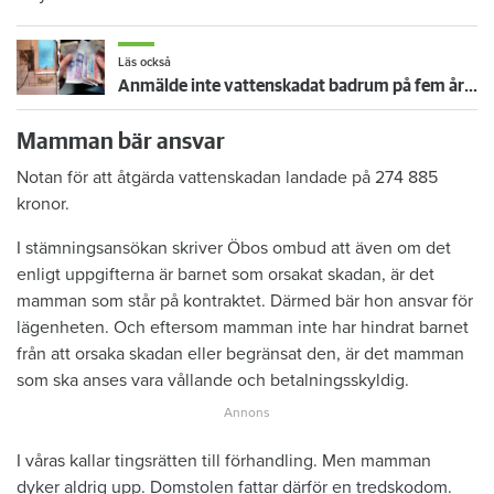
Läs också
Anmälde inte vattenskadat badrum på fem år – krävs på 125 000 kronor
Mamman bär ansvar
Notan för att åtgärda vattenskadan landade på 274 885
kronor.
I stämningsansökan skriver Öbos ombud att även om det
enligt uppgifterna är barnet som orsakat skadan, är det
mamman som står på kontraktet. Därmed bär hon ansvar för
lägenheten. Och eftersom mamman inte har hindrat barnet
från att orsaka skadan eller begränsat den, är det mamman
som ska anses vara vållande och betalningsskyldig.
I våras kallar tingsrätten till förhandling. Men mamman
dyker aldrig upp. Domstolen fattar därför en tredskodom.