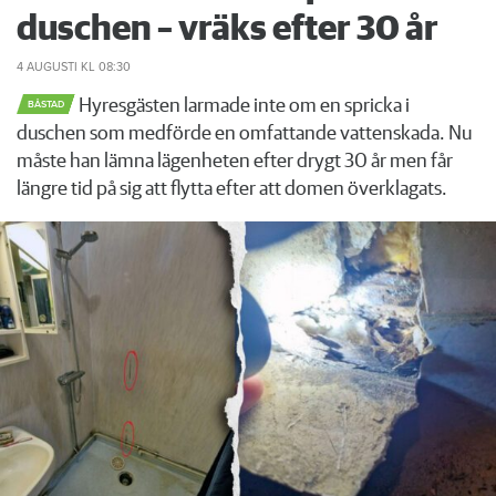
duschen – vräks efter 30 år
4 AUGUSTI
KL 08:30
Hyresgästen larmade inte om en spricka i
BÅSTAD
duschen som medförde en omfattande vattenskada. Nu
måste han lämna lägenheten efter drygt 30 år men får
längre tid på sig att flytta efter att domen överklagats.