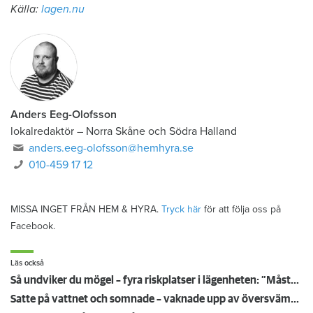
Källa:
lagen.nu
Anders Eeg-Olofsson
lokalredaktör
–
Norra Skåne och Södra Halland
anders.eeg-olofsson@hemhyra.se
010-459 17 12
MISSA INGET FRÅN HEM & HYRA.
Tryck här
för att följa oss på
Facebook.
Läs också
Så undviker du mögel – fyra riskplatser i lägenheten: ”Måste städa bort”
Satte på vattnet och somnade – vaknade upp av översvämning hos grannen