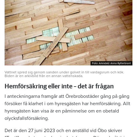
Foto: Arkivbild: Anna Rytterbrant
Foto: Arkivbild: Anna Rytterbrant
Vattnet spred sig genom sanden under golvet in till vardagsrum och kök.
Biden är en arkivbild från en annan vattenskada.
Hemförsäkring eller inte – det är frågan
I anteckningarna framgår att Örebrobostäder gång på gång
försöker få klarhet i om hyresgästen har hemförsäkring. Allt
hyresgästen kan visa är en påminnelse om en obetald
olycksfallsförsäkring.
Det är den 27 juni 2023 och en anställd vid Öbo skriver