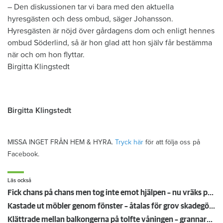
– Den diskussionen tar vi bara med den aktuella
hyresgästen och dess ombud, säger Johansson.
Hyresgästen är nöjd över gårdagens dom och enligt hennes
ombud Söderlind, så är hon glad att hon själv får bestämma
när och om hon flyttar.
Birgitta Klingstedt
Birgitta Klingstedt
MISSA INGET FRÅN HEM & HYRA.
Tryck här
för att följa oss på
Facebook.
Läs också
Fick chans på chans men tog inte emot hjälpen – nu vräks paret: ”Tragiskt"
Kastade ut möbler genom fönster – åtalas för grov skadegörelse
Klättrade mellan balkongerna på tolfte våningen – grannarna levde i skräck