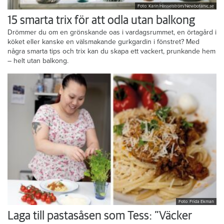
Foto: Karin Hasselström/Newbotanic.se
15 smarta trix för att odla utan balkong
Drömmer du om en grönskande oas i vardagsrummet, en örtagård i
köket eller kanske en välsmakande gurkgardin i fönstret? Med
några smarta tips och trix kan du skapa ett vackert, prunkande hem
– helt utan balkong.
Foto: Frida Ekman
Laga till pastasåsen som Tess: ”Väcker