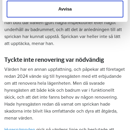
Hyresgästen borde ha upptäckt och larmat om glipan i duschväggen, menar
samlat in när du har använt deras tjänster.
domstolarna.
Avvisa
Hyresgästen själv menar att hyresvärden under hela den tid
han bott där varken gjort några inspektioner eller något
underhåll av badrummet, och att det är anledningen till att
sprickan har kunnat uppstå. Sprickan var heller inte så lätt
att upptäcka, menar han.
Tyckte inte renovering var nödvändig
Värden har en annan uppfattning, och påpekar att företaget
redan 2024 vände sig till hyresgästen med ett erbjudande
om att renovera hela lägenheten. Men då svarade
hyresgästen att både kök och badrum var i funktionellt
skick, och att det inte fanns behov av någon renovering.
Hade hyresgästen redan då varnat om sprickan hade
skadorna inte blivit lika omfattande och dyra att åtgärda,
menar värden.
Hyresnämnden
gick på värdens linje och beslutade att