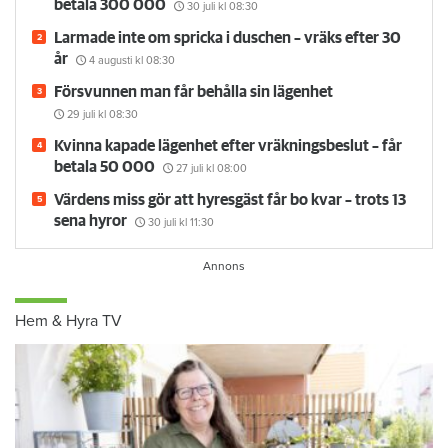
betala 300 000
30 juli
kl 08:30
Larmade inte om spricka i duschen – vräks efter 30
år
4 augusti
kl 08:30
Försvunnen man får behålla sin lägenhet
29 juli
kl 08:30
Kvinna kapade lägenhet efter vräkningsbeslut – får
betala 50 000
27 juli
kl 08:00
Värdens miss gör att hyresgäst får bo kvar – trots 13
sena hyror
30 juli
kl 11:30
Hem & Hyra TV