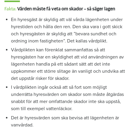
Fakta:
Värden måste få veta om skador – så säger lagen
En hyresgäst är skyldig att väl vårda lägenheten under
hyrestiden och hålla den ren. Den ska vara i gott skick
och hyresgästen är skyldig att ”bevara sundhet och
ordning inom fastigheten”. Det kallas vårdplikt.
Vårdplikten kan förenklat sammanfattas så att
hyresgästen har en skyldighet att vid användningen av
lägenheten handla på ett sådant sätt att det inte
uppkommer ett större slitage än vanligt och undvika att
det uppstår risker för skador.
I vårdplikten ingår också att så fort som möjligt
underrätta hyresvärden om skador som måste åtgärdas
snabbt för att mer omfattande skador inte ska uppstå,
som till exempel vattenläckor.
Det är hyresvärden som ska bevisa att lägenheten är
vanvårdad.