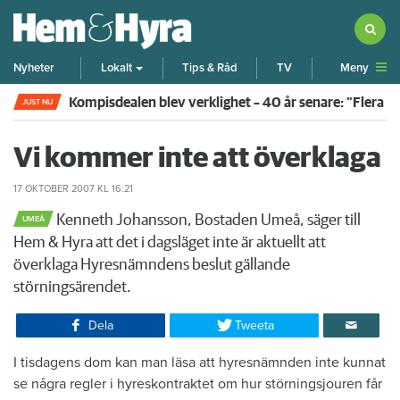
Meny
Nyheter
Lokalt
Tips & Råd
TV
Kompisdealen blev verklighet – 40 år senare: "Flera f
JUST NU
Vi kommer inte att överklaga
17 OKTOBER 2007
KL 16:21
Kenneth Johansson, Bostaden Umeå, säger till
UMEÅ
Hem & Hyra att det i dagsläget inte är aktuellt att
överklaga Hyresnämndens beslut gällande
störningsärendet.​
Dela
Tweeta
I tisdagens dom kan man läsa att hyresnämnden inte kunnat
se några regler i hyreskontraktet om hur störningsjouren får