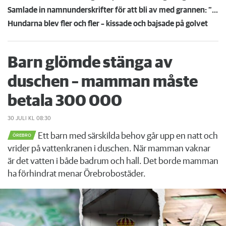
Samlade in namnunderskrifter för att bli av med grannen: ”Det var hyresvärdens idé”
Hundarna blev fler och fler – kissade och bajsade på golvet
Barn glömde stänga av
duschen – mamman måste
betala 300 000
30 JULI
KL 08:30
Ett barn med särskilda behov går upp en natt och
ÖREBRO
vrider på vattenkranen i duschen. När mamman vaknar
är det vatten i både badrum och hall. Det borde mamman
ha förhindrat menar Örebrobostäder.