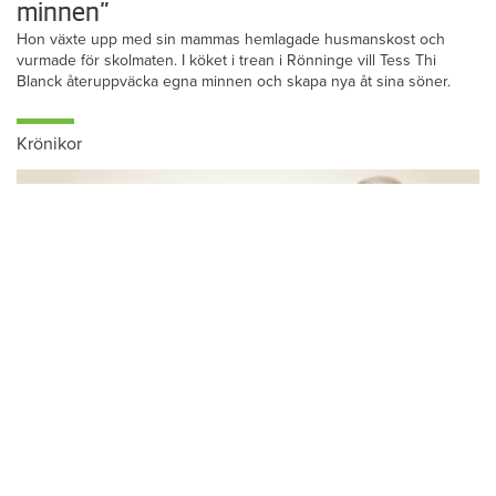
minnen”
Hon växte upp med sin mammas hemlagade husmanskost och
vurmade för skolmaten. I köket i trean i Rönninge vill Tess Thi
Blanck återuppväcka egna minnen och skapa nya åt sina söner.
Krönikor
Du läser:
Vi kommer inte att överklaga
Hem & Hyras chefredaktör: Skiljemännen