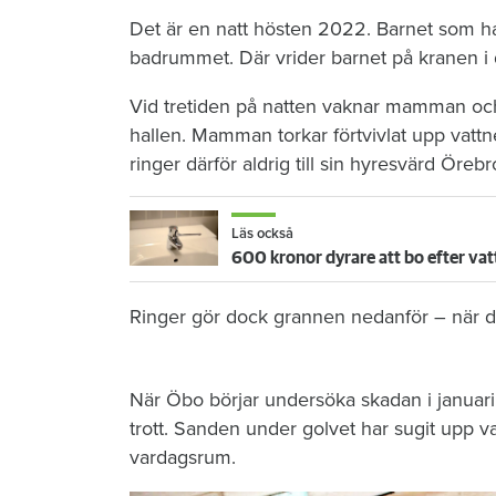
Det är en natt hösten 2022. Barnet som ha
badrummet. Där vrider barnet på kranen i 
Vid tretiden på natten vaknar mamman och 
hallen. Mamman torkar förtvivlat upp vattn
ringer därför aldrig till sin hyresvärd Öre
Läs också
600 kronor dyrare att bo efter vat
Ringer gör dock grannen nedanför – när de
När Öbo börjar undersöka skadan i januari 
trott. Sanden under golvet har sugit upp vat
vardagsrum.