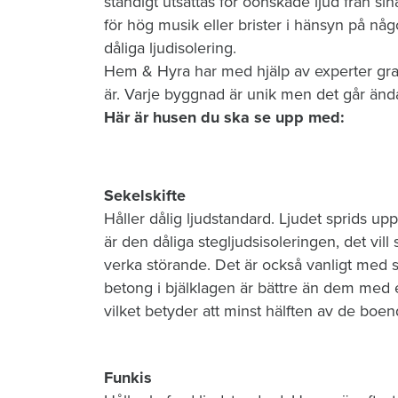
ständigt utsättas för oönskade ljud från si
för hög musik eller brister i hänsyn på nå
dåliga ljudisolering.
Hem & Hyra har med hjälp av experter gra
är. Varje byggnad är unik men det går ändå
Här är husen du ska se upp med:
Sekelskifte
Håller dålig ljudstandard. Ljudet sprids u
är den dåliga stegljudsisoleringen, det vil
verka störande. Det är också vanligt med 
betong i bjälklagen är bättre än dem med en
vilket betyder att minst hälften av de boend
Funkis