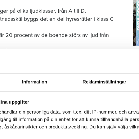
 på olika ljudklasser, från A till D.
tnadsskäl byggs det en del hyresrätter i klass C
är 20 procent av de boende störs av ljud från
ett sådant hus störs minst hälften av de boende av
S
ä
Kn
mi
Information
Reklaminställningar
ölja oss på Facebook.
Ti
ina uppgifter
handlar din personliga data, som t.ex. ditt IP-nummer, och anv
illgång till information på din enhet för att kunna tillhandahålla pe
, åskådarinsikter och produktutveckling. Du kan själv välja vilk