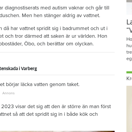
r diagnostiserats med autism vaknar och går till
duschen. Men hen stänger aldrig av vattnet.
L
då har vattnet spridit sig i badrummet och ut i
”
et och tror därmed att saken är ur världen. Hon
Ho
brobostäder, Öbo, och berättar om olyckan.
hu
tr
eg
tenskada i Varberg
Kr
t börjar läcka vatten genom taket.
2023 visar det sig att den är större än man först
tnet så att det spridit sig in i både kök och