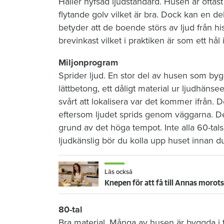
Håller hyfsad ljudstandard. Husen är oftas
flytande golv vilket är bra. Dock kan en del
betyder att de boende störs av ljud från h
brevinkast vilket i praktiken är som ett hål 
Miljonprogram
Sprider ljud. En stor del av husen som b
lättbetong, ett dåligt material ur ljudhäns
svårt att lokalisera var det kommer ifrån. De
eftersom ljudet sprids genom väggarna. D
grund av det höga tempot. Inte alla 60-ta
ljudkänslig bör du kolla upp huset innan du 
Läs också
Knepen för att få till Annas morots
80-tal
Bra material. Många av husen är byggda i teg