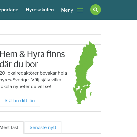
eportage
Hyresakuten
Meny
Hem & Hyra finns
där du bor
20 lokalredaktörer bevakar hela
hyres-Sverige. Välj själv vilka
lokala nyheter du vill se!
Ställ in ditt län
Mest läst
Senaste nytt