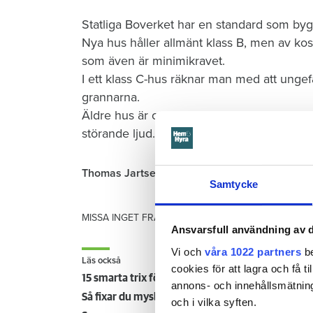
Statliga Boverket har en standard som bygger
Nya hus håller allmänt klass B, men av kos
som även är minimikravet.
I ett klass C-hus räknar man med att ungef
grannarna.
Äldre hus är oftast klass D eller sämre. I 
störande ljud.
Thomas Jartsell
Samtycke
MISSA INGET FRÅN HEM & HYRA.
Tryck här
för att f
Ansvarsfull användning av d
Vi och
våra 1022 partners
be
Läs också
cookies för att lagra och få t
15 smarta trix för att odla utan balkong
annons- och innehållsmätning
Så fixar du mysbelysning efter jul – 27 bra tips
och i vilka syften.