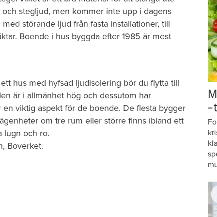
ft- och stegljud, men kommer inte upp i dagens
d störande ljud från fasta installationer, till
äktar. Boende i hus byggda efter 1985 är mest
ett hus med hyfsad ljudisolering bör du flytta till
M
den är i allmänhet hög och dessutom har
–
r en viktig aspekt för de boende. De flesta bygger
lägenheter om tre rum eller större finns ibland ett
Fo
kr
a lugn och ro.
kl
, Boverket.
sp
mu