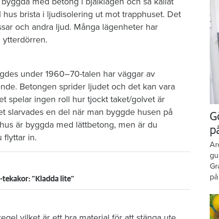
t byggda med betong i bjälklagen och så kallat
 hus brista i ljudisolering ut mot trapphuset. Det
issar och andra ljud. Många lägenheter har
i ytterdörren.
yggdes under 1960–70-talen har väggar av
eende. Betongen sprider ljudet och det kan vara
t spelar ingen roll hur tjockt taket/golvet är
et slarvades en del när man byggde husen på
G
lshus är byggda med lättbetong, men är du
p
flyttar in.
Ar
gu
Gr
på
-tekakor: "Kladda lite"
el vilket är ett bra material för att stänga ute