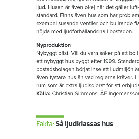
ljud. Husen är även okej när det gäller lu
standard. Finns även hus som har problem me
exempel susande ventiler och bullrande fl
nöjda med ljudförhållandena i bostaden.
Nyproduktion
Nybyggt bäst. Vill du vara säker på att bo i 
ett nybyggt hus byggt efter 1999. Standar
bostadsbolagen börjat inse att ljudmiljön ä
även tystare hus än vad reglerna kräver. I 
rum som är extra ljudisolerat för att erbjud
Källa:
Christian Simmons, ÅF-Ingemansson
Fakta:
Så ljudklassas hus