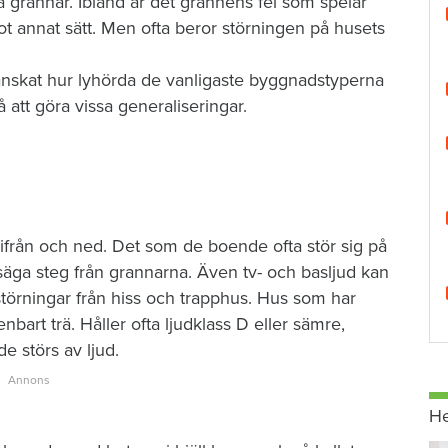
na grannar. Ibland är det grannens fel som spelar
got annat sätt. Men ofta beror störningen på husets
nskat hur lyhörda de vanligaste byggnadstyperna
 att göra vissa generaliseringar.
ppifrån och ned. Det som de boende ofta stör sig på
l säga steg från grannarna. Även tv- och basljud kan
störningar från hiss och trapphus. Hus som har
bart trä. Håller ofta ljudklass D eller sämre,
e störs av ljud.
H