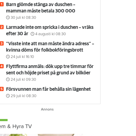
Barn glömde stänga av duschen –
mamman måste betala 300 000
30 juli
kl 08:30
Larmade inte om spricka i duschen – vräks
efter 30 år
4 augusti
kl 08:30
”Visste inte att man måste ändra adress” –
kvinna döms för folkbokföringsbrott
24 juli
kl 16:10
Flyttfirma anmäls: dök upp tre timmar för
sent och höjde priset på grund av bilköer
24 juli
kl 09:30
Försvunnen man får behålla sin lägenhet
29 juli
kl 08:30
em & Hyra TV