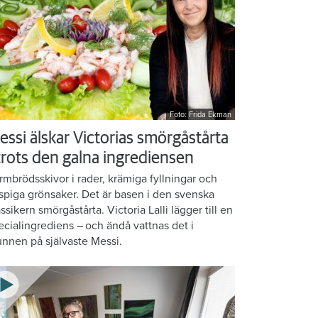
Foto: Frida Ekman
essi älskar Victorias smörgåstårta
 trots den galna ingrediensen
rmbrödsskivor i rader, krämiga fyllningar och
ispiga grönsaker. Det är basen i den svenska
assikern smörgåstårta. Victoria Lalli lägger till en
ecialingrediens – och ändå vattnas det i
nnen på självaste Messi.