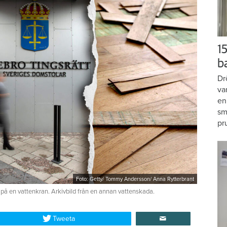
15
b
Dr
va
en
sm
pr
Foto: Getty/ Tommy Andersson/ Anna Rytterbrant
 på en vattenkran. Arkivbild från en annan vattenskada.
Tweeta