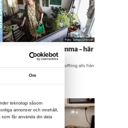
Foto: Tomas Ohlsson
å sparar du vatten hemma – här
r Kristins bästa tips
epen är enkla: ”Det är ingen uppoffring alls från
n sida”, säger Kristin Rydberg.
Om
ps & Råd
änder teknologi såsom
rsonliga annonser och innehåll,
a som får använda din data