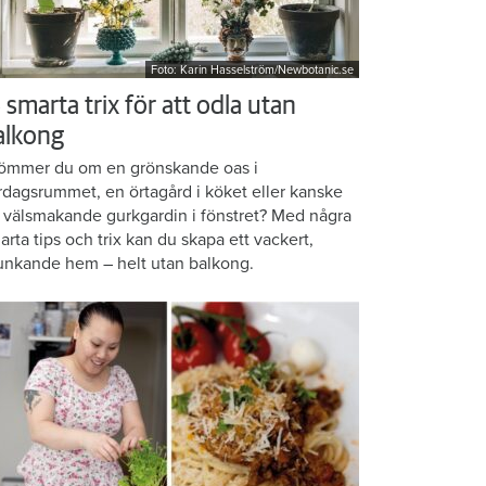
Foto: Karin Hasselström/Newbotanic.se
 smarta trix för att odla utan
alkong
ömmer du om en grönskande oas i
rdagsrummet, en örtagård i köket eller kanske
 välsmakande gurkgardin i fönstret? Med några
arta tips och trix kan du skapa ett vackert,
unkande hem – helt utan balkong.