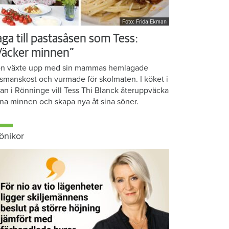
Foto: Frida Ekman
aga till pastasåsen som Tess:
Väcker minnen”
n växte upp med sin mammas hemlagade
smanskost och vurmade för skolmaten. I köket i
ean i Rönninge vill Tess Thi Blanck återuppväcka
na minnen och skapa nya åt sina söner.
önikor