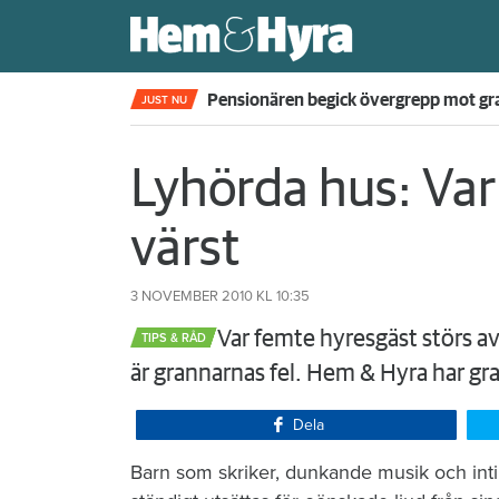
Pensionären begick övergrepp mot gra
JUST NU
Lyhörda hus: Var
värst
3 NOVEMBER 2010
KL 10:35
​Var femte hyresgäst störs av
TIPS & RÅD
är grannarnas fel. Hem & Hyra har gr
Dela
​Barn som skriker, dunkande musik och inti