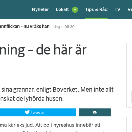
Nyheter
Lokalt
Tips & Råd
TV
R
nnflickan – nu vräks han
Idag kl 08:30
ning – de här är
 sina grannar, enligt Boverket. Men inte allt
anskat de lyhörda husen.
Tweeta
ma kärleksljud. Att bo i hyreshus innebär att