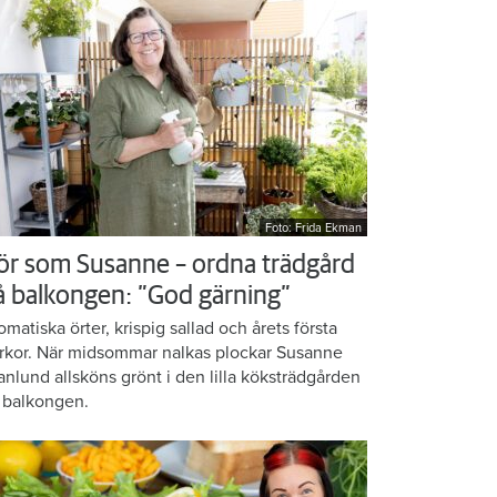
Foto: Frida Ekman
ör som Susanne – ordna trädgård
å balkongen: ”God gärning”
omatiska örter, krispig sallad och årets första
rkor. När midsommar nalkas plockar Susanne
anlund allsköns grönt i den lilla köksträdgården
 balkongen.