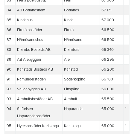
83
Flens Bostads AB
Flen
67 500
84
AB Gotlandshem
Gotlands
67 171
85
Kindahus
Kinda
67 000
86
Ekerö bostäder
Ekerö
66 500
87
Härnösandshus
Härnösand
66 500
88
Krambo Bostads AB
Kramfors
66 340
89
AB Alebyggen
Ale
66 295
90
Karlstads Bostads AB
Karlstad
66 200
91
Ramunderstaden
Söderköping
66 100
92
Vallonbygden AB
Finspång
66 000
93
Älmhultsbostäder AB
Älmhult
65 500
94
Stiftelsen
Haparanda
65 000
*
Haparandabostäder
95
Hyresbostäder Karlskoga
Karlskoga
65 000
*