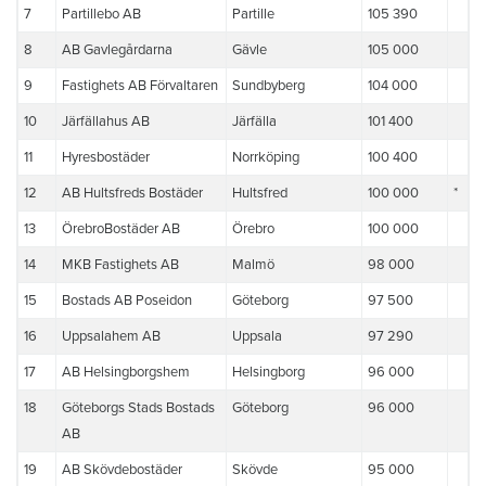
7
Partillebo AB
Partille
105 390
8
AB Gavlegårdarna
Gävle
105 000
9
Fastighets AB Förvaltaren
Sundbyberg
104 000
10
Järfällahus AB
Järfälla
101 400
11
Hyresbostäder
Norrköping
100 400
12
AB Hultsfreds Bostäder
Hultsfred
100 000
*
13
ÖrebroBostäder AB
Örebro
100 000
14
MKB Fastighets AB
Malmö
98 000
15
Bostads AB Poseidon
Göteborg
97 500
16
Uppsalahem AB
Uppsala
97 290
17
AB Helsingborgshem
Helsingborg
96 000
18
Göteborgs Stads Bostads
Göteborg
96 000
AB
19
AB Skövdebostäder
Skövde
95 000