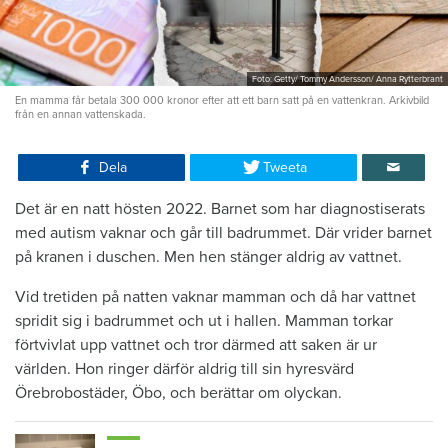
Foto: Getty/ Tommy Andersson/ Anna Rytterbrant
En mamma får betala 300 000 kronor efter att ett barn satt på en vattenkran. Arkivbild
från en annan vattenskada.
Dela
Tweeta
Det är en natt hösten 2022. Barnet som har diagnostiserats
med autism vaknar och går till badrummet. Där vrider barnet
på kranen i duschen. Men hen stänger aldrig av vattnet.
Vid tretiden på natten vaknar mamman och då har vattnet
spridit sig i badrummet och ut i hallen. Mamman torkar
förtvivlat upp vattnet och tror därmed att saken är ur
världen. Hon ringer därför aldrig till sin hyresvärd
Örebrobostäder, Öbo, och berättar om olyckan.