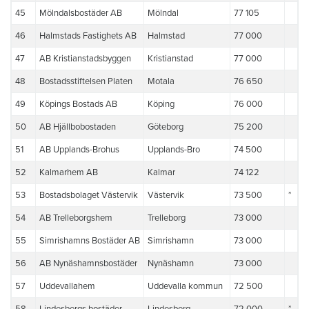
45
Mölndalsbostäder AB
Mölndal
77 105
46
Halmstads Fastighets AB
Halmstad
77 000
47
AB Kristianstadsbyggen
Kristianstad
77 000
48
Bostadsstiftelsen Platen
Motala
76 650
49
Köpings Bostads AB
Köping
76 000
50
AB Hjällbobostaden
Göteborg
75 200
51
AB Upplands-Brohus
Upplands-Bro
74 500
52
Kalmarhem AB
Kalmar
74 122
53
Bostadsbolaget Västervik
Västervik
73 500
*
54
AB Trelleborgshem
Trelleborg
73 000
55
Simrishamns Bostäder AB
Simrishamn
73 000
56
AB Nynäshamnsbostäder
Nynäshamn
73 000
57
Uddevallahem
Uddevalla kommun
72 500
58
Lindesbergs bostäder
Lindesberg
72 000
*