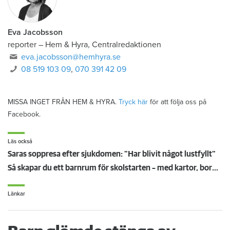
Eva Jacobsson
reporter
–
Hem & Hyra, Centralredaktionen
eva.jacobsson@hemhyra.se
08 519 103 09
,
070 391 42 09
MISSA INGET FRÅN HEM & HYRA.
Tryck här
för att följa oss på
Facebook.
Läs också
Saras soppresa efter sjukdomen: "Har blivit något lustfyllt"
Så skapar du ett barnrum för skolstarten – med kartor, bord och belysning
Länkar