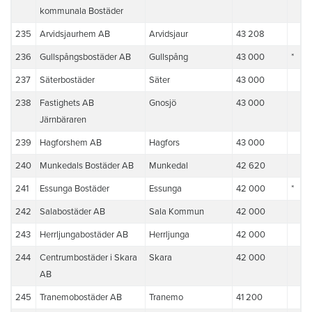
kommunala Bostäder
235
Arvidsjaurhem AB
Arvidsjaur
43 208
236
Gullspångsbostäder AB
Gullspång
43 000
*
237
Säterbostäder
Säter
43 000
238
Fastighets AB
Gnosjö
43 000
Järnbäraren
239
Hagforshem AB
Hagfors
43 000
240
Munkedals Bostäder AB
Munkedal
42 620
241
Essunga Bostäder
Essunga
42 000
*
242
Salabostäder AB
Sala Kommun
42 000
243
Herrljungabostäder AB
Herrljunga
42 000
244
Centrumbostäder i Skara
Skara
42 000
AB
245
Tranemobostäder AB
Tranemo
41 200