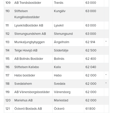
109
AB Tranåsbostäder
Tranås
63 000
110
Stiftelsen
Kungälv
63 000
Kungälvsbostäder
111
LysekilsBostäder AB
Lysekil
63 000
112
Stenungsundshem AB
Stenungsund
63 000
113
Munkaljungbybyggen
Ängelholm
62 914
*
114
Telge Hovsjö AB
Södertälje
62 500
115
AB Bollnäs Bostäder
Bollnäs
62 400
116
Stiftelsen Kalixbo
Kalix
62 040
117
Habo bostäder
Habo
62 000
*
118
Svedalahem
Svedala
62 000
*
119
AB Vänersborgsbostäder
Vänersborg
62 000
120
Mariehus AB
Mariestad
62 000
121
Öckerö Bostads AB
Öckerö
61 800