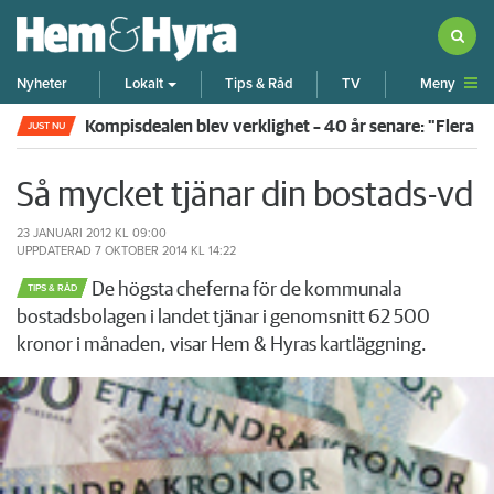
Meny
Nyheter
Lokalt
Tips & Råd
TV
Kompisdealen blev verklighet – 40 år senare: "Flera f
JUST NU
Så mycket tjänar din bostads-vd
23 JANUARI 2012
KL 09:00
UPPDATERAD
7 OKTOBER 2014
KL 14:22
De högsta cheferna för de kommunala
TIPS & RÅD
bostadsbolagen i landet tjänar i genomsnitt 62 500
kronor i månaden, visar Hem & Hyras kartläggning.