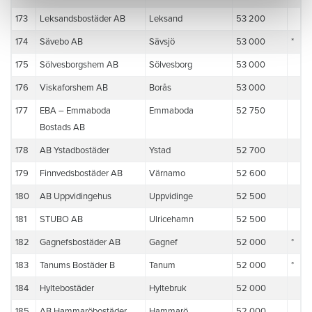
173
Leksandsbostäder AB
Leksand
53 200
174
Sävebo AB
Sävsjö
53 000
*
175
Sölvesborgshem AB
Sölvesborg
53 000
176
Viskaforshem AB
Borås
53 000
177
EBA – Emmaboda
Emmaboda
52 750
Bostads AB
178
AB Ystadbostäder
Ystad
52 700
179
Finnvedsbostäder AB
Värnamo
52 600
180
AB Uppvidingehus
Uppvidinge
52 500
181
STUBO AB
Ulricehamn
52 500
182
Gagnefsbostäder AB
Gagnef
52 000
*
183
Tanums Bostäder B
Tanum
52 000
*
184
Hyltebostäder
Hyltebruk
52 000
185
AB Hammaröbostäder
Hammarö
52 000