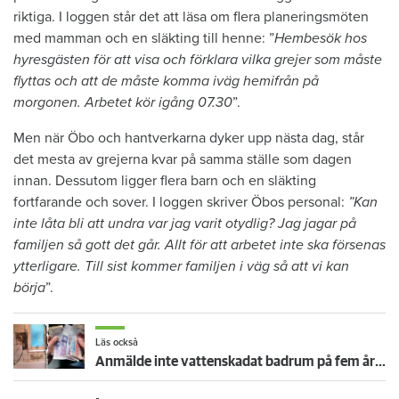
riktiga. I loggen står det att läsa om flera planeringsmöten
med mamman och en släkting till henne: ”
Hembesök hos
hyresgästen för att visa och förklara vilka grejer som måste
flyttas och att de måste komma iväg hemifrån på
morgonen. Arbetet kör igång 07.30
”.
Men när Öbo och hantverkarna dyker upp nästa dag, står
det mesta av grejerna kvar på samma ställe som dagen
innan. Dessutom ligger flera barn och en släkting
fortfarande och sover. I loggen skriver Öbos personal:
”Kan
inte låta bli att undra var jag varit otydlig? Jag jagar på
familjen så gott det går. Allt för att arbetet inte ska försenas
ytterligare. Till sist kommer familjen i väg så att vi kan
börja
”.
Läs också
Anmälde inte vattenskadat badrum på fem år – krävs på 125 000 kronor