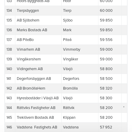
133
Höörs Byggnads AB
Höör
60 000
134
Tierpsbyggen
Tierp
60 000
135
AB Sjöbohem
Sjöbo
59 850
136
Marks Bostads AB
Mark
59 850
137
AB PiteBo
Piteå
59 556
138
Vimarhem AB
Vimmerby
59 000
139
Vingåkershem
Vingåker
59 000
140
Vidingehem AB
Växjö
58 800
141
Degerforsbyggen AB
Degerfors
58 500
142
AB BromöllaHem
Bromölla
58 320
143
Hyresbostäder i Växjö AB
Växjö
58 300
144
Rättviks Fastigheter AB
Rättvik
58 200
*
145
Treklövern Bostads AB
Klippan
58 200
146
Vadstena Fastighets AB
Vadstena
57 952