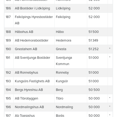
186
AB Bostäder i Lidköping
Lidköping
52 000
187
Falköpings Hyresbostäder
Falköping
52 000
AB
188
Håbohus AB
Håbo
51 500
189
AB Hedemorabostäder
Hedemora
51 349
190
Gnestahem AB
Gnesta
51 252
*
191
AB Svenljunga Bostäder
Svenljunga
51 000
*
Kommun
192
AB Ronnebyhus
Ronneby
51 000
193
Kungsörs Fastighets AB
Kungsör
51 000
194
Bergs Hyreshsu AB
Berg
50 500
195
AB Tibrobyggen
Tibro
50 000
*
196
Nordmalingshus AB
Nordmaling
50 000
*
197
Ab Toarpshus
Borås
50 000
*