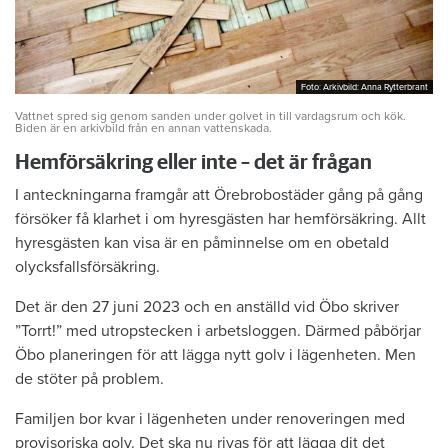
Foto: Arkivbild: Anna Rytterbrant
Foto: Arkivbild: Anna Rytterbrant
Vattnet spred sig genom sanden under golvet in till vardagsrum och kök.
Biden är en arkivbild från en annan vattenskada.
Hemförsäkring eller inte – det är frågan
I anteckningarna framgår att Örebrobostäder gång på gång
försöker få klarhet i om hyresgästen har hemförsäkring. Allt
hyresgästen kan visa är en påminnelse om en obetald
olycksfallsförsäkring.
Det är den 27 juni 2023 och en anställd vid Öbo skriver
”Torrt!” med utropstecken i arbetsloggen. Därmed påbörjar
Öbo planeringen för att lägga nytt golv i lägenheten. Men
de stöter på problem.
Familjen bor kvar i lägenheten under renoveringen med
provisoriska golv. Det ska nu rivas för att lägga dit det