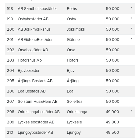
198
AB Sandhultsbostäder
Borås
50 000
*
199
Osbybostäder AB
Osby
50 000
*
200
AB Jokkmokkshus
Jokkmokk
50 000
*
201
AB GöteneBostäder
Götene
50 000
*
202
Orsabostäder AB
Orsa
50 000
203
Hoforshus Ab
Hofors
50 000
204
Bjuvbosäder
Bjuv
50 000
205
Årjängs Bostads AB
Årjäng
50 000
206
Eda Bostads AB
Eda
50 000
207
Solatum Hus&Hem AB
Sollefteå
50 000
208
Örkelljungabostäder AB
Örkelljunga
49 900
*
209
Lyckselebostäder AB
Lycksele
49 800
210
Ljungbybostäder AB
Ljungby
49 500