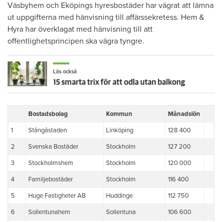
Väsbyhem och Eköpings hyresbostäder har vägrat att lämna
ut uppgifterna med hänvisning till affärssekretess. Hem &
Hyra har överklagat med hänvisning till att
offentlighetsprincipen ska vägra tyngre.
Läs också
15 smarta trix för att odla utan balkong
Bostadsbolag
Kommun
Månadslön
1
Stångåstaden
Linköping
128 400
2
Svenska Bostäder
Stockholm
127 200
3
Stockholmshem
Stockholm
120 000
4
Familjebostäder
Stockholm
116 400
5
Huge Fastigheter AB
Huddinge
112 750
6
Sollentunahem
Sollentuna
106 600