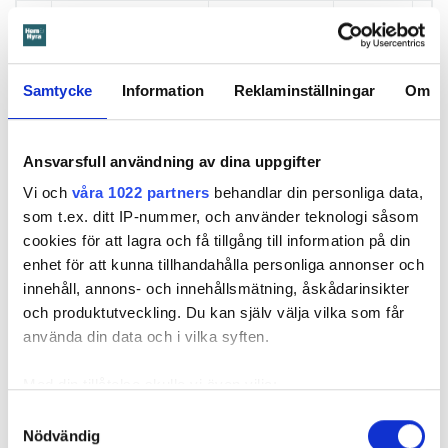
147
Arvika Fastighets AB
Arvika
57 500
148
AB Bostäder i Borås
Borås
57 400
149
AB Hässleholmsbyggen
Hässleholm
57 000
Samtycke
Information
Reklaminställningar
Om
150
Trosabygdens Bostäder
Trosa
57 000
AB
Ansvarsfull användning av dina uppgifter
151
Hebygårdar AB
Heby
56 508
Vi och
våra 1022 partners
behandlar din personliga data,
152
Älvsbyns Fastigheter AB
Älvsbyn
56 500
som t.ex. ditt IP-nummer, och använder teknologi såsom
153
Bostads AB Klockaren
Östra Göinge
56 100
cookies för att lagra och få tillgång till information på din
enhet för att kunna tillhandahålla personliga annonser och
154
Arbogabostäder AB
Arboga
56 000
*
innehåll, annons- och innehållsmätning, åskådarinsikter
155
Krokomsbostäder AB
Krokom
56 000
*
och produktutveckling. Du kan själv välja vilka som får
använda din data och i vilka syften.
156
Mörbylånga Bostads AB
Mörbylånga
56 000
157
Torsby Bostäder AB
Torsby
56 000
Med din tillåtelse skulle vi även vilja:
158
Kirunabostäder AB
Kiruna
55 950
Samla in information om din geografiska plats
Samtyckesval
Nödvändig
som kan ha en noggrannhet på upp till flera meter
159
AB Karlskronahem
Karlskrona
55 600