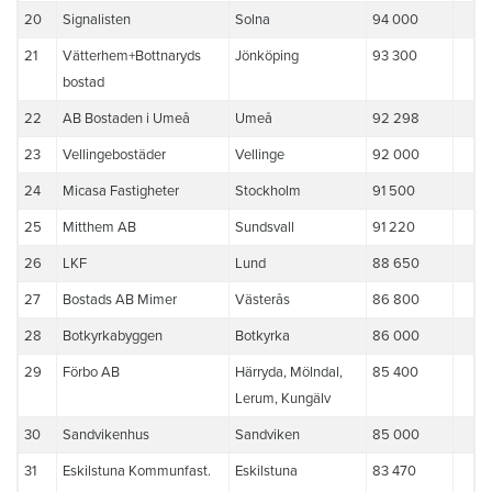
20
Signalisten
Solna
94 000
21
Vätterhem+Bottnaryds
Jönköping
93 300
bostad
22
AB Bostaden i Umeå
Umeå
92 298
23
Vellingebostäder
Vellinge
92 000
24
Micasa Fastigheter
Stockholm
91 500
25
Mitthem AB
Sundsvall
91 220
26
LKF
Lund
88 650
27
Bostads AB Mimer
Västerås
86 800
28
Botkyrkabyggen
Botkyrka
86 000
29
Förbo AB
Härryda, Mölndal,
85 400
Lerum, Kungälv
30
Sandvikenhus
Sandviken
85 000
31
Eskilstuna Kommunfast.
Eskilstuna
83 470