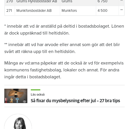
270
Grums Hyresbostäder AB
Grums
6 750
**
271
Munkforsbostäder AB
Munkfors
4 500
**
* innebär att vd är anställd på deltid i bostadsbolaget. Lönen
är dock uppräknad till heltidslön.
** innebär att vd har arvode eller annat som gör att det blir
svårt att räkna upp till en heltidslön.
Många av vd:arna påpekar att de också är vd för exempelvis
kommunens fastighetsbolag, lokaler och annat. För andra
ingår detta i bostadsbolaget.
Läs också
Så fixar du mysbelysning efter jul – 27 bra tips