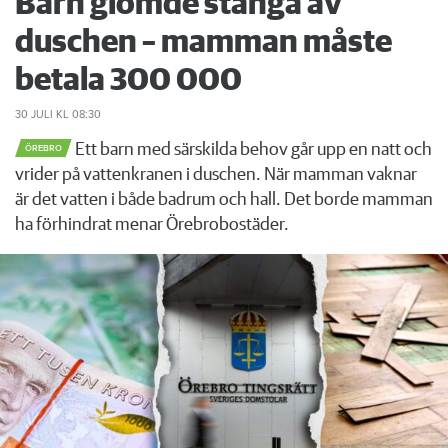
Barn glömde stänga av
duschen – mamman måste
betala 300 000
30 JULI
KL 08:30
Ett barn med särskilda behov går upp en natt och
ÖREBRO
vrider på vattenkranen i duschen. När mamman vaknar
är det vatten i både badrum och hall. Det borde mamman
ha förhindrat menar Örebrobostäder.