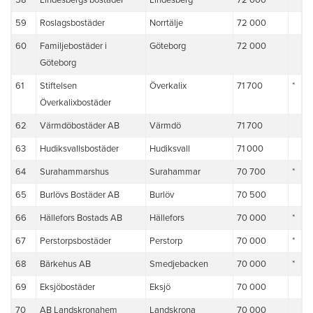
59
Roslagsbostäder
Norrtälje
72 000
60
Familjebostäder i
Göteborg
72 000
Göteborg
61
Stiftelsen
Överkalix
71 700
*
Överkalixbostäder
62
Värmdöbostäder AB
Värmdö
71 700
63
Hudiksvallsbostäder
Hudiksvall
71 000
64
Surahammarshus
Surahammar
70 700
*
65
Burlövs Bostäder AB
Burlöv
70 500
66
Hällefors Bostads AB
Hällefors
70 000
*
67
Perstorpsbostäder
Perstorp
70 000
*
68
Bärkehus AB
Smedjebacken
70 000
*
69
Eksjöbostäder
Eksjö
70 000
70
AB Landskronahem
Landskrona
70 000