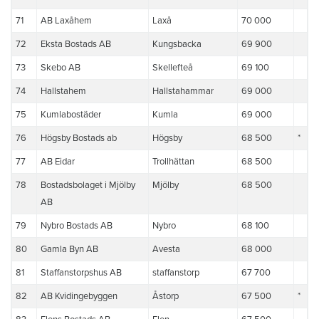
71
AB Laxåhem
Laxå
70 000
72
Eksta Bostads AB
Kungsbacka
69 900
73
Skebo AB
Skellefteå
69 100
74
Hallstahem
Hallstahammar
69 000
75
Kumlabostäder
Kumla
69 000
76
Högsby Bostads ab
Högsby
68 500
*
77
AB Eidar
Trollhättan
68 500
78
Bostadsbolaget i Mjölby
Mjölby
68 500
AB
79
Nybro Bostads AB
Nybro
68 100
80
Gamla Byn AB
Avesta
68 000
81
Staffanstorpshus AB
staffanstorp
67 700
82
AB Kvidingebyggen
Åstorp
67 500
*