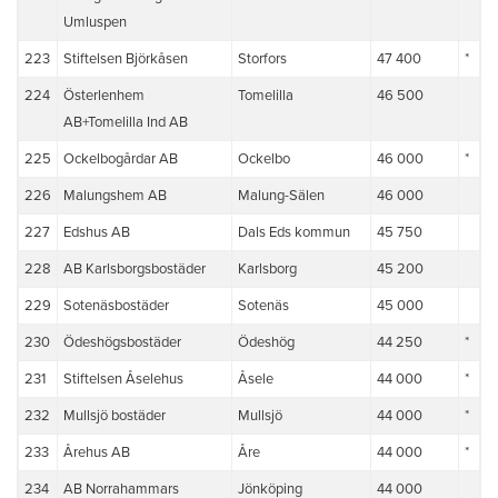
Umluspen
223
Stiftelsen Björkåsen
Storfors
47 400
*
224
Österlenhem
Tomelilla
46 500
AB+Tomelilla Ind AB
225
Ockelbogårdar AB
Ockelbo
46 000
*
226
Malungshem AB
Malung-Sälen
46 000
227
Edshus AB
Dals Eds kommun
45 750
228
AB Karlsborgsbostäder
Karlsborg
45 200
229
Sotenäsbostäder
Sotenäs
45 000
230
Ödeshögsbostäder
Ödeshög
44 250
*
231
Stiftelsen Åselehus
Åsele
44 000
*
232
Mullsjö bostäder
Mullsjö
44 000
*
233
Årehus AB
Åre
44 000
*
234
AB Norrahammars
Jönköping
44 000