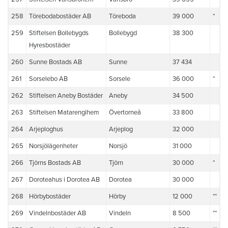
258
Törebodabostäder AB
Töreboda
39 000
*
259
Stiftelsen Bollebygds
Bollebygd
38 300
Hyresbostäder
260
Sunne Bostads AB
Sunne
37 434
261
Sorselebo AB
Sorsele
36 000
*
262
Stiftelsen Aneby Bostäder
Aneby
34 500
263
Stiftelsen Matarengihem
Övertorneå
33 800
264
Arjeploghus
Arjeplog
32 000
265
Norsjölägenheter
Norsjö
31 000
266
Tjörns Bostads AB
Tjörn
30 000
*
267
Doroteahus i Dorotea AB
Dorotea
30 000
268
Hörbybostäder
Hörby
12 000
**
269
Vindelnbostäder AB
Vindeln
8 500
**