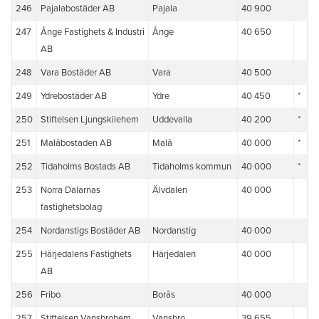
246
Pajalabostäder AB
Pajala
40 900
247
Ånge Fastighets & Industri
Ånge
40 650
AB
248
Vara Bostäder AB
Vara
40 500
249
Ydrebostäder AB
Ydre
40 450
*
250
Stiftelsen Ljungskilehem
Uddevalla
40 200
*
251
Malåbostaden AB
Malå
40 000
*
252
Tidaholms Bostads AB
Tidaholms kommun
40 000
*
253
Norra Dalarnas
Älvdalen
40 000
fastighetsbolag
254
Nordanstigs Bostäder AB
Nordanstig
40 000
255
Härjedalens Fastighets
Härjedalen
40 000
AB
256
Fribo
Borås
40 000
257
Stiftelsen Vansbrohem
Vansbro
39 655