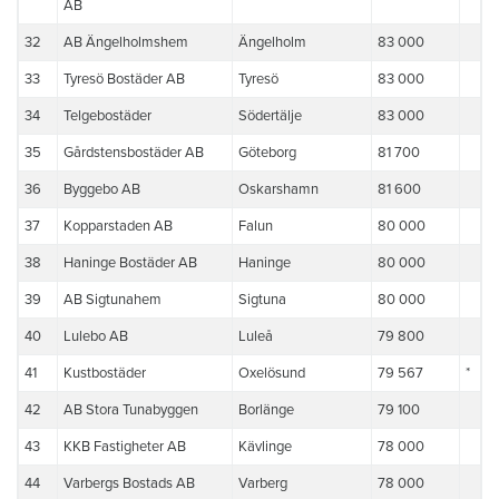
AB
32
AB Ängelholmshem
Ängelholm
83 000
33
Tyresö Bostäder AB
Tyresö
83 000
34
Telgebostäder
Södertälje
83 000
35
Gårdstensbostäder AB
Göteborg
81 700
36
Byggebo AB
Oskarshamn
81 600
37
Kopparstaden AB
Falun
80 000
38
Haninge Bostäder AB
Haninge
80 000
39
AB Sigtunahem
Sigtuna
80 000
40
Lulebo AB
Luleå
79 800
41
Kustbostäder
Oxelösund
79 567
*
42
AB Stora Tunabyggen
Borlänge
79 100
43
KKB Fastigheter AB
Kävlinge
78 000
44
Varbergs Bostads AB
Varberg
78 000