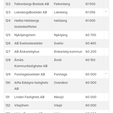
122
Falkenbergs Bostads AB
Falkenberg
61 500
123
LekebergsBostäder AB
Lekeberg
61 056
*
124
Hallbo Hallsbergs
hallsberg
61 000
bostadsstiftelse
125
Nyköpingshem
Nyköping
60 700
126
AB Svalövsbostäder
Svalöv
60 400
127
AB Älvkarlebyhus
Älvkarleby kommun
60 200
128
Åmåls
Åmål
60 150
Kommunfastigheter AB
129
Forshagabostäder AB
Forshaga
60 000
*
130
Alfta Edsbyns fastighets
Ovanåker
60 000
AB
131
Linden Fastighets AB
Nässjö
60 000
132
Växjöhem
Växjö
60 000