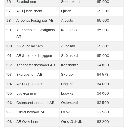
96
Faxeholmen
Söderhamn
65 000
97
AB Ljusdalshem
Ljusdal
65 000
98
Allbohus Fastighets AB
Alvesta
65 000
99
Katrineholms Fastighets
Katrineholm
65 000
AB
100
AB Alingsåshem
Alingsås
65 000
101
AB Strömstadsbyggen
Strömstad
65 000
102
Karlshamnsbostäder AB
Karlshamn
64 800
103
Skurupshem AB
Skurup
64 573
104
AB Höganäshem
Höganäs
64 000
*
105
Ludvikahem
Ludvika
64 000
106
Östersundsbostäder AB
Östersund
63 500
107
Eslövs bostads AB
Eslöv
63 500
108
AB Övikshem
Örnsköldsvik
63 200