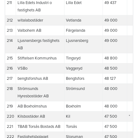
211
Lilla Edets Industri o
Lilla Edet
49 437
fastighets AB
212
witalabostäder
Vetlanda
49 000
213
Valbohem AB
Färgelanda
49 000
214
Ljusnarsbergs fastighets
Ljusnarsberg
49 000
AB
215
Stiftelsen Kommunhus
Tingsryd
48 800
216
VSBo
Vaggeryd
48 500
217
bengtsforshus AB
Bengtsfors
48 127
218
Strömsunds
Strömsund
48 000
Hyresbostäder AB
219
AB Boxholmshus
Boxholm
48 000
220
Kilsbostäder AB
Kil
47 500
*
221
TBAB Torsås Bostads AB
Torsås
47 500
222
Fastighetsbolaget
Storuman
47 500