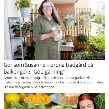
Foto: Frida Ekman
Gör som Susanne – ordna trädgård på
balkongen: ”God gärning”
Aromatiska örter, krispig sallad och årets första gurkor. När
midsommar nalkas plockar Susanne Granlund allsköns grönt i den
lilla köksträdgården på balkongen.