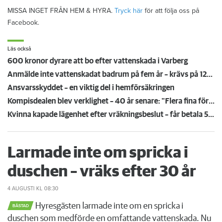
MISSA INGET FRÅN HEM & HYRA.
Tryck här
för att följa oss på
Facebook.
Läs också
600 kronor dyrare att bo efter vattenskada i Varberg
Anmälde inte vattenskadat badrum på fem år – krävs på 125 000 kronor
Ansvarsskyddet – en viktig del i hemförsäkringen
Kompisdealen blev verklighet – 40 år senare: "Flera fina fördelar med att dela bostad"
Kvinna kapade lägenhet efter vräkningsbeslut – får betala 50 000
Larmade inte om spricka i
duschen – vräks efter 30 år
4 AUGUSTI
KL 08:30
Hyresgästen larmade inte om en spricka i
BÅSTAD
duschen som medförde en omfattande vattenskada. Nu