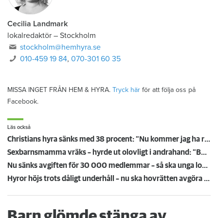
Cecilia Landmark
lokalredaktör
–
Stockholm
stockholm@hemhyra.se
010-459 19 84
,
070-301 60 35
MISSA INGET FRÅN HEM & HYRA.
Tryck här
för att följa oss på
Facebook.
Läs också
Christians hyra sänks med 38 procent: ”Nu kommer jag ha råd att ta körkort”
Sexbarnsmamma vräks – hyrde ut olovligt i andrahand: ”Borde tas större hänsyn till barnen”
Nu sänks avgiften för 30 000 medlemmar – så ska unga lockas till Hyresgästföreningen
Hyror höjs trots dåligt underhåll – nu ska hovrätten avgöra oklart rättsläge
Barn glömde stänga av