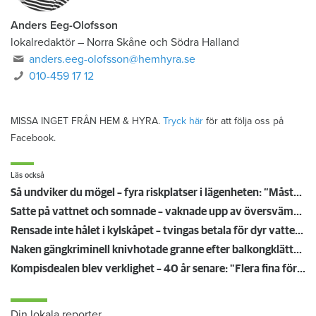
Anders Eeg-Olofsson
lokalredaktör
–
Norra Skåne och Södra Halland
anders.eeg-olofsson@hemhyra.se
010-459 17 12
MISSA INGET FRÅN HEM & HYRA.
Tryck här
för att följa oss på
Facebook.
Läs också
Så undviker du mögel – fyra riskplatser i lägenheten: ”Måste städa bort”
Satte på vattnet och somnade – vaknade upp av översvämning hos grannen
Rensade inte hålet i kylskåpet – tvingas betala för dyr vattenskada
Naken gängkriminell knivhotade granne efter balkongklättring
Kompisdealen blev verklighet – 40 år senare: "Flera fina fördelar med att dela bostad"
Din lokala reporter