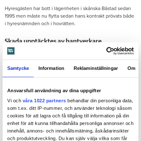
Hyresgästen har bott i lägenheten i skånska Båstad sedan
1995 men måste nu flytta sedan hans kontrakt prövats både
i hyresnämnden och i hovrätten.
Skada upptäcktes av hantverkare
Det var när hyresvärdens hantverkare skulle byta ett
duschmunstycke under hösten förra året som en spricka i
plastmattan på väggen i duschen upptäcktes. Strax efter
Samtycke
Information
Reklaminställningar
Om
detta lät värden ett företag göra en besiktning av
badrummet. Då upptäcktes att vatten läckt från den trasiga
svetsskarven under en längre tid och orsakat omfattande
Ansvarsfull användning av dina uppgifter
vattenskador.
Vi och
våra 1022 partners
behandlar din personliga data,
som t.ex. ditt IP-nummer, och använder teknologi såsom
Därför sade den privata hyresvärden upp hyreskontraktet
cookies för att lagra och få tillgång till information på din
med hänvisning till att hyresgästen inte iakttagit sin så
enhet för att kunna tillhandahålla personliga annonser och
kallade vårdplikt (se faktaruta). Eftersom han inte gick med
innehåll, annons- och innehållsmätning, åskådarinsikter
på att flytta fick hyresnämnden i Malmö pröva
och produktutveckling. Du kan själv välja vilka som får
uppsägningen.