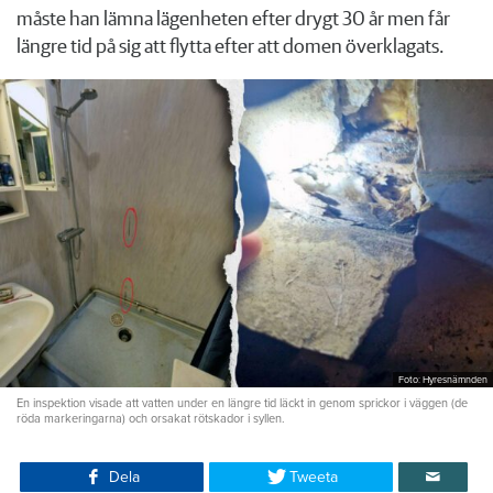
måste han lämna lägenheten efter drygt 30 år men får
längre tid på sig att flytta efter att domen överklagats.
Foto: Hyresnämnden
En inspektion visade att vatten under en längre tid läckt in genom sprickor i väggen (de
röda markeringarna) och orsakat rötskador i syllen.
Dela
Tweeta