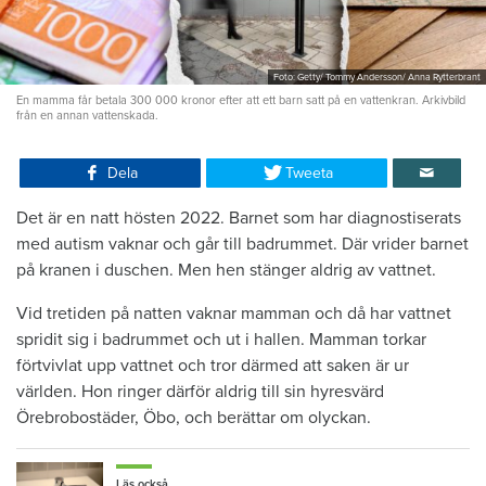
Foto: Getty/ Tommy Andersson/ Anna Rytterbrant
En mamma får betala 300 000 kronor efter att ett barn satt på en vattenkran. Arkivbild
från en annan vattenskada.
Dela
Tweeta
Det är en natt hösten 2022. Barnet som har diagnostiserats
med autism vaknar och går till badrummet. Där vrider barnet
på kranen i duschen. Men hen stänger aldrig av vattnet.
Vid tretiden på natten vaknar mamman och då har vattnet
spridit sig i badrummet och ut i hallen. Mamman torkar
förtvivlat upp vattnet och tror därmed att saken är ur
världen. Hon ringer därför aldrig till sin hyresvärd
Örebrobostäder, Öbo, och berättar om olyckan.
Läs också