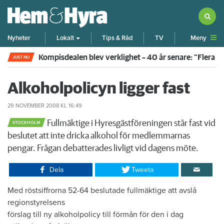
Meny
Nyheter
Lokalt
Tips & Råd
TV
Kompisdealen blev verklighet – 40 år senare: "Flera f
JUST NU
Alkoholpolicyn ligger fast
29 NOVEMBER 2008
KL 16:49
Fullmäktige i Hyresgästföreningen står fast vid
STOCKHOLM
beslutet att inte dricka alkohol för medlemmarnas
pengar. Frågan debatterades livligt vid dagens möte.
Dela
Tweeta
Med röstsiffrorna 52-64 beslutade fullmäktige att avslå
regionstyrelsens
förslag till ny alkoholpolicy till förmån för den i dag