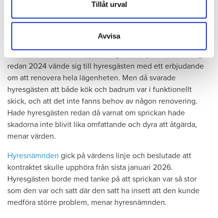
Dessa kan i sin tur kombinera informationen med annan
Tillåt urval
att upptäcka, menar han.
information som du har tillhandahållit eller som de har
samlat in när du har använt deras tjänster.
Avvisa
Tyckte inte renovering var nödvändig
Värden har en annan uppfattning, och påpekar att företaget
redan 2024 vände sig till hyresgästen med ett erbjudande
om att renovera hela lägenheten. Men då svarade
hyresgästen att både kök och badrum var i funktionellt
skick, och att det inte fanns behov av någon renovering.
Hade hyresgästen redan då varnat om sprickan hade
skadorna inte blivit lika omfattande och dyra att åtgärda,
menar värden.
Hyresnämnden
gick på värdens linje och beslutade att
kontraktet skulle upphöra från sista januari 2026.
Hyresgästen borde med tanke på att sprickan var så stor
som den var och satt där den satt ha insett att den kunde
medföra större problem, menar hyresnämnden.