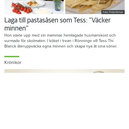
Foto: Frida Ekman
Laga till pastasåsen som Tess: ”Väcker
minnen”
Hon växte upp med sin mammas hemlagade husmanskost och
vurmade för skolmaten. I köket i trean i Rönninge vill Tess Thi
Blanck återuppväcka egna minnen och skapa nya åt sina söner.
Krönikor
Du läser:
Alkoholpolicyn ligger fast