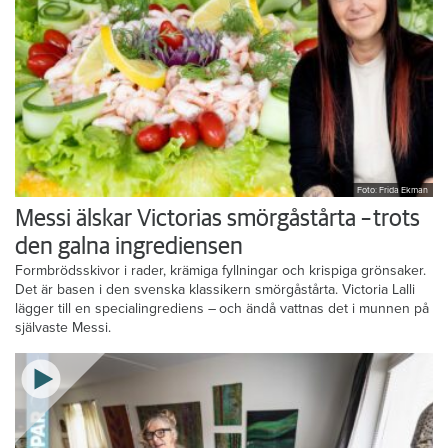
Foto: Frida Ekman
Messi älskar Victorias smörgåstårta – trots
den galna ingrediensen
Formbrödsskivor i rader, krämiga fyllningar och krispiga grönsaker.
Det är basen i den svenska klassikern smörgåstårta. Victoria Lalli
lägger till en specialingrediens – och ändå vattnas det i munnen på
självaste Messi.