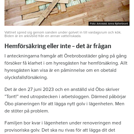
Foto: Arkivbild: Anna Rytterbrant
Foto: Arkivbild: Anna Rytterbrant
Vattnet spred sig genom sanden under golvet in till vardagsrum och kök.
Biden är en arkivbild från en annan vattenskada.
Hemförsäkring eller inte – det är frågan
I anteckningarna framgår att Örebrobostäder gång på gång
försöker få klarhet i om hyresgästen har hemförsäkring. Allt
hyresgästen kan visa är en påminnelse om en obetald
olycksfallsförsäkring.
Det är den 27 juni 2023 och en anställd vid Öbo skriver
”Torrt!” med utropstecken i arbetsloggen. Därmed påbörjar
Öbo planeringen för att lägga nytt golv i lägenheten. Men
de stöter på problem.
Familjen bor kvar i lägenheten under renoveringen med
provisoriska golv. Det ska nu rivas för att lägga dit det