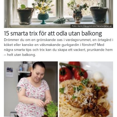
Foto: Karin Hasselström/Newbotanic.se
15 smarta trix för att odla utan balkong
Drömmer du om en grönskande oas i vardagsrummet, en örtagård i
köket eller kanske en välsmakande gurkgardin i fönstret? Med
några smarta tips och trix kan du skapa ett vackert, prunkande hem
– helt utan balkong.