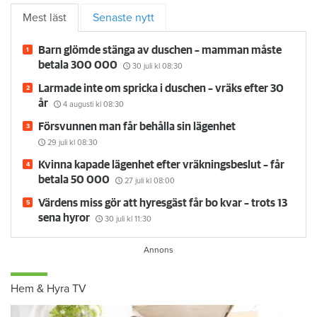
Mest läst
Senaste nytt
Barn glömde stänga av duschen – mamman måste
betala 300 000
30 juli
kl 08:30
Larmade inte om spricka i duschen – vräks efter 30
år
4 augusti
kl 08:30
Försvunnen man får behålla sin lägenhet
29 juli
kl 08:30
Kvinna kapade lägenhet efter vräkningsbeslut – får
betala 50 000
27 juli
kl 08:00
Värdens miss gör att hyresgäst får bo kvar – trots 13
sena hyror
30 juli
kl 11:30
Hem & Hyra TV