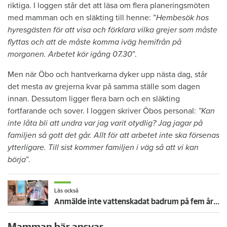
riktiga. I loggen står det att läsa om flera planeringsmöten
med mamman och en släkting till henne: ”
Hembesök hos
hyresgästen för att visa och förklara vilka grejer som måste
flyttas och att de måste komma iväg hemifrån på
morgonen. Arbetet kör igång 07.30
”.
Men när Öbo och hantverkarna dyker upp nästa dag, står
det mesta av grejerna kvar på samma ställe som dagen
innan. Dessutom ligger flera barn och en släkting
fortfarande och sover. I loggen skriver Öbos personal:
”Kan
inte låta bli att undra var jag varit otydlig? Jag jagar på
familjen så gott det går. Allt för att arbetet inte ska försenas
ytterligare. Till sist kommer familjen i väg så att vi kan
börja
”.
Läs också
Anmälde inte vattenskadat badrum på fem år – krävs på 125 000 kronor