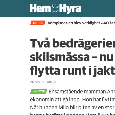
Kompisdealen blev verklighet – 40 år s
JUST NU
Två bedrägerie
skilsmässa – nu
flytta runt i jak
20 MAJ
KL 08:30
Ensamstående mamman Annika 
NYHETER
ekonomin att gå ihop. Hon har flyttat 
När hunden Milo blir biten av en stor