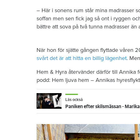
– Här i sonens rum står mina madrasser som
soffan men sen fick jag så ont i ryggen och
bättre att sova på två tunna madrasser än a
När hon för sjätte gången flyttade våren 
svårt det är att hitta en billig lägenhet
. Men 
Hem & Hyra återvänder därför till Annika f
podd: Hem ljuva hem – Annikas hyresflykt
Läs också