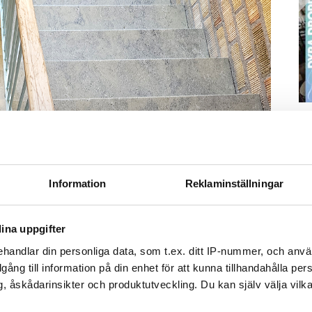
S
ä
Kn
mi
Information
Reklaminställningar
Ti
ina uppgifter
handlar din personliga data, som t.ex. ditt IP-nummer, och anv
illgång till information på din enhet för att kunna tillhandahålla pe
Foto: Anna Rytterbrant
, åskådarinsikter och produktutveckling. Du kan själv välja vilk
byter från en fyra till en trea och från land till stan – därför kan hon