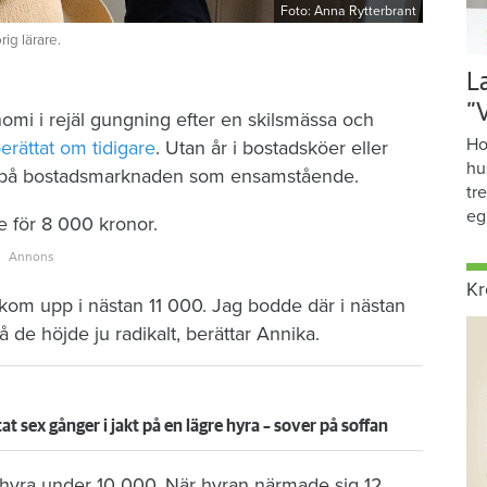
Foto: Anna Rytterbrant
ig lärare.
L
”
nomi i rejäl gungning efter en skilsmässa och
Ho
erättat om tidigare
. Utan år i bostadsköer eller
hu
 in på bostadsmarknaden som ensamstående.
tr
eg
e för 8 000 kronor.
Kr
om upp i nästan 11 000. Jag bodde där i nästan
å de höjde ju radikalt, berättar Annika.
sex gånger i jakt på en lägre hyra – sover på soffan
n hyra under 10 000. När hyran närmade sig 12