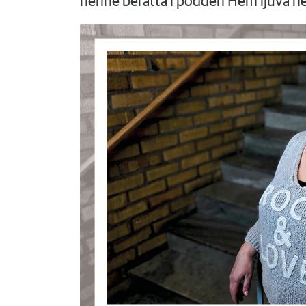
henne berätta i podden Hem ljuva h