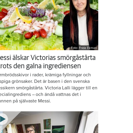
Foto: Frida Ekman
essi älskar Victorias smörgåstårta
 trots den galna ingrediensen
rmbrödsskivor i rader, krämiga fyllningar och
ispiga grönsaker. Det är basen i den svenska
assikern smörgåstårta. Victoria Lalli lägger till en
ecialingrediens – och ändå vattnas det i
nnen på självaste Messi.