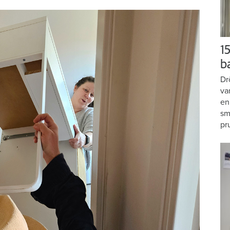
15
b
Dr
va
en
sm
pr