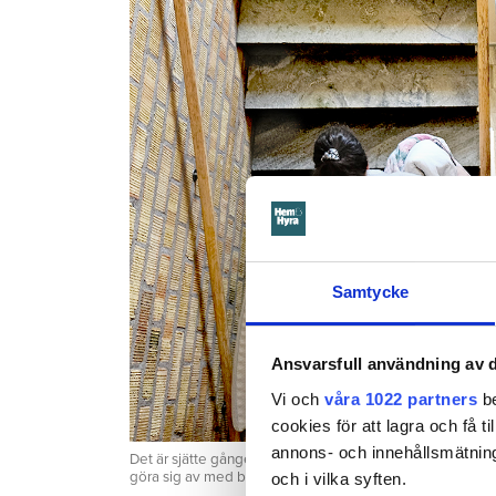
Samtycke
Ansvarsfull användning av d
Vi och
våra 1022 partners
be
cookies för att lagra och få t
annons- och innehållsmätning
Det är sjätte gången Annika flyttar för att sänka hyran. Hon 
göra sig av med bilen.
och i vilka syften.