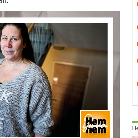
em.
H