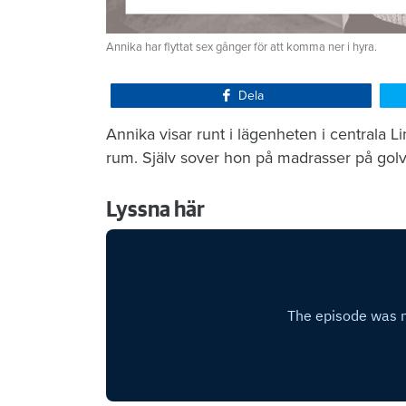
Annika har flyttat sex gånger för att komma ner i hyra.
Dela
Annika visar runt i lägenheten i centrala L
rum. Själv sover hon på madrasser på gol
Lyssna här