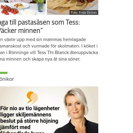
Foto: Frida Ekman
aga till pastasåsen som Tess:
Väcker minnen”
n växte upp med sin mammas hemlagade
smanskost och vurmade för skolmaten. I köket i
ean i Rönninge vill Tess Thi Blanck återuppväcka
na minnen och skapa nya åt sina söner.
önikor