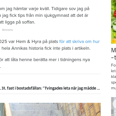
 jag hämtar varje kväll. Tidigare sov jag på
 jag fick tips från min sjukgymnast att det är
tt ligga på soffan.
2025 var Hem & Hyra på plats
för att skriva om hur
hela Annikas historia fick inte plats i artikeln.
M
–
ör att låta henne berätta mer i tidningens nya
Fo
.
kr
kl
sp
mu
Paniken efter skilsmässan - Marika, 31, fast i bostadsfällan: "Tvingades leta när jag mådde som sämst"