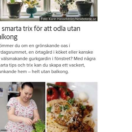
Foto: Karin Hasselström/Newbotanic.se
 smarta trix för att odla utan
alkong
ömmer du om en grönskande oas i
rdagsrummet, en örtagård i köket eller kanske
 välsmakande gurkgardin i fönstret? Med några
arta tips och trix kan du skapa ett vackert,
unkande hem – helt utan balkong.