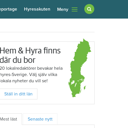
eportage
Hyresakuten
Meny
Hem & Hyra finns
där du bor
20 lokalredaktörer bevakar hela
hyres-Sverige. Välj själv vilka
lokala nyheter du vill se!
Ställ in ditt län
Mest läst
Senaste nytt