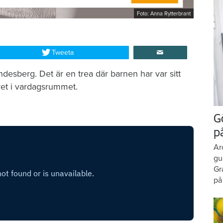
Foto: Anna Rytterbrant
Tweeta
indesberg. Det är en trea där barnen har var sitt
vet i vardagsrummet.
G
p
Ar
gu
Gr
på