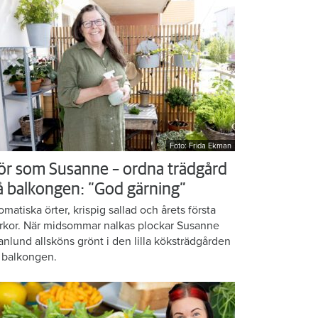
Foto: Frida Ekman
ör som Susanne – ordna trädgård
å balkongen: ”God gärning”
omatiska örter, krispig sallad och årets första
rkor. När midsommar nalkas plockar Susanne
anlund allsköns grönt i den lilla köksträdgården
 balkongen.