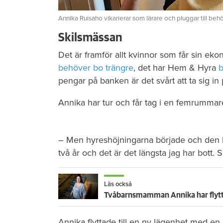
Annika Ruisaho vikarierar som lärare och pluggar till behör
Skilsmässan
Det är framför allt kvinnor som får sin eko
behöver bo trängre
, det har Hem & Hyra
b
pengar på banken är det svårt att ta sig
Annika har tur och får tag i en femrummar
– Men hyreshöjningarna började och den k
två år och det är det längsta jag har bott. S
Läs också
Tvåbarnsmamman Annika har flyttat 
Annika flyttade till en ny lägenhet med e