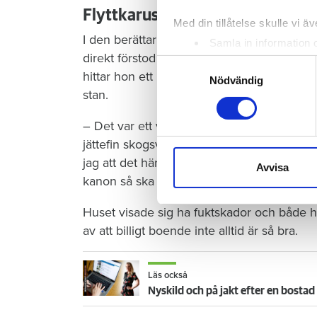
Flyttkarusellen
Med din tillåtelse skulle vi äve
I den berättar hon om chocken när hennes m
Samla in information 
direkt förstod att hon behövde hitta ett b
Identifiera din enhet 
Samtyckesval
hittar hon ett hus att hyra på landet utanf
Ta reda på mer om hur dina pe
Nödvändig
stan.
eller dra tillbaka ditt samtyc
– Det var ett vitt litet gulligt hus uppe p
Vi använder enhetsidentifierar
jättefin skogsväg som man kunde gå. Lån
sociala medier och analysera 
jag att det här kommer att bli kanon. Det här
till de sociala medier och a
Avvisa
kanon så ska jag egentligen dra öronen åt 
med annan information som du 
Huset visade sig ha fuktskador och både h
av att billigt boende inte alltid är så bra.
Läs också
Nyskild och på jakt efter en bostad -