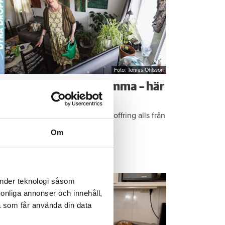
Foto: Tomas Ohlsson
å sparar du vatten hemma – här
r Kristins bästa tips
epen är enkla: ”Det är ingen uppoffring alls från
n sida”, säger Kristin Rydberg.
Om
ps & Råd
änder teknologi såsom
rsonliga annonser och innehåll,
a som får använda din data