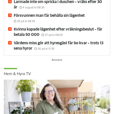
Larmade inte om spricka i duschen – vräks efter 30
år
4 augusti
kl 08:30
Försvunnen man får behålla sin lägenhet
29 juli
kl 08:30
Kvinna kapade lägenhet efter vräkningsbeslut – får
betala 50 000
27 juli
kl 08:00
Värdens miss gör att hyresgäst får bo kvar – trots 13
sena hyror
30 juli
kl 11:30
Hem & Hyra TV