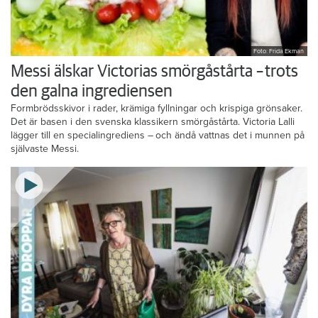
Foto: Frida Ekman
Messi älskar Victorias smörgåstårta – trots
den galna ingrediensen
Formbrödsskivor i rader, krämiga fyllningar och krispiga grönsaker.
Det är basen i den svenska klassikern smörgåstårta. Victoria Lalli
lägger till en specialingrediens – och ändå vattnas det i munnen på
självaste Messi.