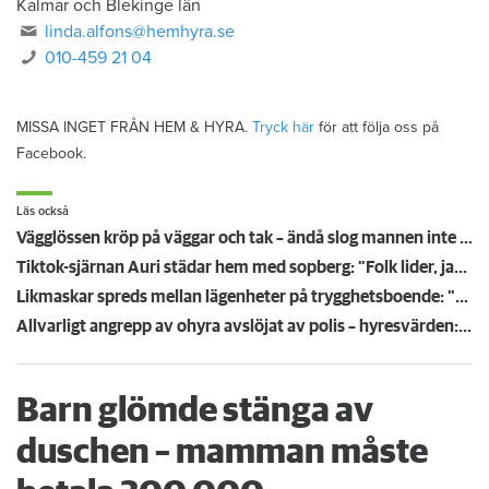
Kalmar och Blekinge län
linda.alfons@hemhyra.se
010-459 21 04
MISSA INGET FRÅN HEM & HYRA.
Tryck här
för att följa oss på
Facebook.
Läs också
Vägglössen kröp på väggar och tak – ändå slog mannen inte larm: ”Extrema mängder”
Tiktok-sjärnan Auri städar hem med sopberg: "Folk lider, jag berättar deras historia"
Likmaskar spreds mellan lägenheter på trygghetsboende: "Vi visste inte vad det var"
Allvarligt angrepp av ohyra avslöjat av polis – hyresvärden: ”Ovanligt svår situation”
Barn glömde stänga av
duschen – mamman måste