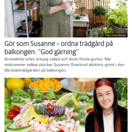
Foto: Frida Ekman
Gör som Susanne – ordna trädgård på
balkongen: ”God gärning”
Aromatiska örter, krispig sallad och årets första gurkor. När
midsommar nalkas plockar Susanne Granlund allsköns grönt i den
lilla köksträdgården på balkongen.