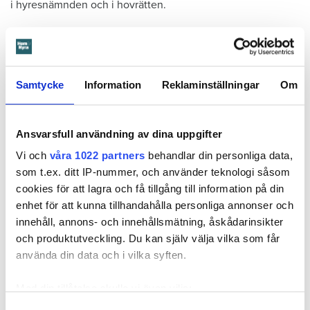
i hyresnämnden och i hovrätten.
Skada upptäcktes av hantverkare
Det var när hyresvärdens hantverkare skulle byta ett
duschmunstycke under hösten förra året som en spricka i
Samtycke
Information
Reklaminställningar
Om
plastmattan på väggen i duschen upptäcktes. Strax efter
detta lät värden ett företag göra en besiktning av
badrummet. Då upptäcktes att vatten läckt från den trasiga
Ansvarsfull användning av dina uppgifter
svetsskarven under en längre tid och orsakat omfattande
Vi och
våra 1022 partners
behandlar din personliga data,
vattenskador.
som t.ex. ditt IP-nummer, och använder teknologi såsom
cookies för att lagra och få tillgång till information på din
Därför sade den privata hyresvärden upp hyreskontraktet
enhet för att kunna tillhandahålla personliga annonser och
med hänvisning till att hyresgästen inte iakttagit sin så
innehåll, annons- och innehållsmätning, åskådarinsikter
kallade vårdplikt (se faktaruta). Eftersom han inte gick med
och produktutveckling. Du kan själv välja vilka som får
på att flytta fick hyresnämnden i Malmö pröva
använda din data och i vilka syften.
uppsägningen.
Med din tillåtelse skulle vi även vilja:
Samla in information om din geografiska plats
Samtyckesval