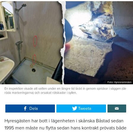
Foto: Hyresnämnden
En inspektion visade att vatten under en längre tid läckt in genom sprickor i väggen (de
röda markeringarna) och orsakat rötskador i syllen.
Dela
Tweeta
Hyresgästen har bott i lägenheten i skånska Båstad sedan
1995 men måste nu flytta sedan hans kontrakt prövats både