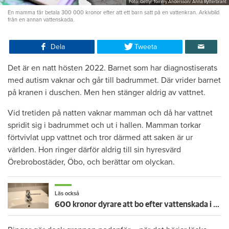
Foto: Getty/ Tommy Andersson/ Anna Rytterbrant
En mamma får betala 300 000 kronor efter att ett barn satt på en vattenkran. Arkivbild
från en annan vattenskada.
Dela
Tweeta
Det är en natt hösten 2022. Barnet som har diagnostiserats
med autism vaknar och går till badrummet. Där vrider barnet
på kranen i duschen. Men hen stänger aldrig av vattnet.
Vid tretiden på natten vaknar mamman och då har vattnet
spridit sig i badrummet och ut i hallen. Mamman torkar
förtvivlat upp vattnet och tror därmed att saken är ur
världen. Hon ringer därför aldrig till sin hyresvärd
Örebrobostäder, Öbo, och berättar om olyckan.
Läs också
600 kronor dyrare att bo efter vattenskada i Varberg