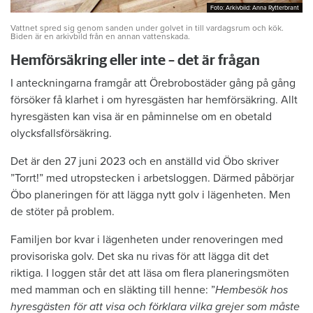
Foto: Arkivbild: Anna Rytterbrant
Foto: Arkivbild: Anna Rytterbrant
Vattnet spred sig genom sanden under golvet in till vardagsrum och kök.
Biden är en arkivbild från en annan vattenskada.
Hemförsäkring eller inte – det är frågan
I anteckningarna framgår att Örebrobostäder gång på gång
försöker få klarhet i om hyresgästen har hemförsäkring. Allt
hyresgästen kan visa är en påminnelse om en obetald
olycksfallsförsäkring.
Det är den 27 juni 2023 och en anställd vid Öbo skriver
”Torrt!” med utropstecken i arbetsloggen. Därmed påbörjar
Öbo planeringen för att lägga nytt golv i lägenheten. Men
de stöter på problem.
Familjen bor kvar i lägenheten under renoveringen med
provisoriska golv. Det ska nu rivas för att lägga dit det
riktiga. I loggen står det att läsa om flera planeringsmöten
med mamman och en släkting till henne: ”
Hembesök hos
hyresgästen för att visa och förklara vilka grejer som måste