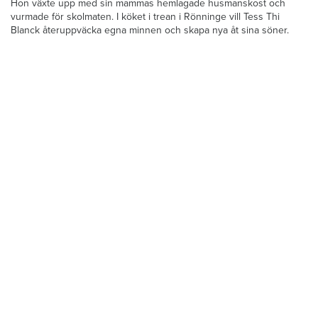
minnen”
Hon växte upp med sin mammas hemlagade husmanskost och
vurmade för skolmaten. I köket i trean i Rönninge vill Tess Thi
Blanck återuppväcka egna minnen och skapa nya åt sina söner.
Krönikor
Du läser:
Betalade inte hyra eftersom hon aldrig flyttat in
Hem & Hyras chefredaktör: Skiljemännen