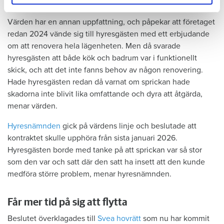
Tyckte inte renovering var nödvändig
Värden har en annan uppfattning, och påpekar att företaget
redan 2024 vände sig till hyresgästen med ett erbjudande
om att renovera hela lägenheten. Men då svarade
hyresgästen att både kök och badrum var i funktionellt
skick, och att det inte fanns behov av någon renovering.
Hade hyresgästen redan då varnat om sprickan hade
skadorna inte blivit lika omfattande och dyra att åtgärda,
menar värden.
Hyresnämnden
gick på värdens linje och beslutade att
kontraktet skulle upphöra från sista januari 2026.
Hyresgästen borde med tanke på att sprickan var så stor
som den var och satt där den satt ha insett att den kunde
medföra större problem, menar hyresnämnden.
Får mer tid på sig att flytta
Beslutet överklagades till
Svea hovrätt
som nu har kommit