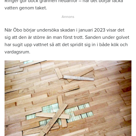
Ringer gör dock grannen nedanför – när det börjar läcka
vatten genom taket.
När Öbo börjar undersöka skadan i januari 2023 visar det
sig att den är större än man först trott. Sanden under golvet
har sugit upp vattnet så att det spridit sig in i både kök och
vardagsrum.