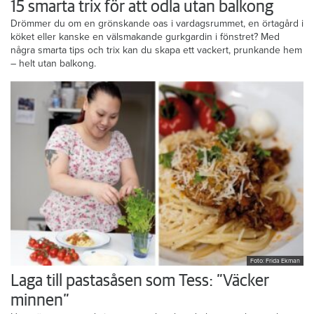
Foto: Karin Hasselström/Newbotanic.se
15 smarta trix för att odla utan balkong
Drömmer du om en grönskande oas i vardagsrummet, en örtagård i
köket eller kanske en välsmakande gurkgardin i fönstret? Med
några smarta tips och trix kan du skapa ett vackert, prunkande hem
– helt utan balkong.
Foto: Frida Ekman
Laga till pastasåsen som Tess: ”Väcker