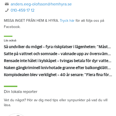
anders.eeg-olofsson@hemhyra.se
010-459 17 12
MISSA INGET FRÅN HEM & HYRA.
Tryck här
för att följa oss på
Facebook.
Läs också
Så undviker du mögel – fyra riskplatser i lägenheten: ”Måste städa bort”
Satte på vattnet och somnade – vaknade upp av översvämning hos grannen
Rensade inte hålet i kylskåpet – tvingas betala för dyr vattenskada
Naken gängkriminell knivhotade granne efter balkongklättring
Kompisdealen blev verklighet – 40 år senare: "Flera fina fördelar med att dela bostad"
Din lokala reporter
Vet du något? Hör av dig med tips eller synpunkter på vad du vill
läsa.