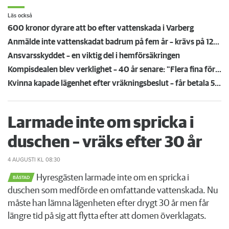
Läs också
600 kronor dyrare att bo efter vattenskada i Varberg
Anmälde inte vattenskadat badrum på fem år – krävs på 125 000 kronor
Ansvarsskyddet – en viktig del i hemförsäkringen
Kompisdealen blev verklighet – 40 år senare: "Flera fina fördelar med att dela bostad"
Kvinna kapade lägenhet efter vräkningsbeslut – får betala 50 000
Larmade inte om spricka i
duschen – vräks efter 30 år
4 AUGUSTI
KL 08:30
Hyresgästen larmade inte om en spricka i
BÅSTAD
duschen som medförde en omfattande vattenskada. Nu
måste han lämna lägenheten efter drygt 30 år men får
längre tid på sig att flytta efter att domen överklagats.