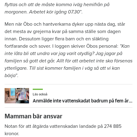
flyttas och att de måste komma iväg hemifrån på
morgonen. Arbetet kör igång 07.30
”.
Men när Öbo och hantverkarna dyker upp nästa dag, står
det mesta av grejerna kvar på samma ställe som dagen
innan. Dessutom ligger flera barn och en släkting
fortfarande och sover. I loggen skriver Öbos personal:
”Kan
inte låta bli att undra var jag varit otydlig? Jag jagar på
familjen så gott det går. Allt för att arbetet inte ska försenas
ytterligare. Till sist kommer familjen i väg så att vi kan
börja
”.
Läs också
Anmälde inte vattenskadat badrum på fem år – krävs på 125 000 kronor
Mamman bär ansvar
Notan för att åtgärda vattenskadan landade på 274 885
kronor.