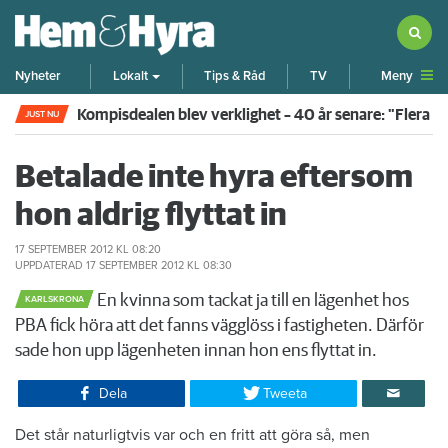
Meny
Nyheter
Lokalt
Tips & Råd
TV
Kompisdealen blev verklighet – 40 år senare: "Flera f
JUST NU
Betalade inte hyra eftersom
hon aldrig flyttat in
17 SEPTEMBER 2012
KL 08:20
UPPDATERAD
17 SEPTEMBER 2012
KL 08:30
En kvinna som tackat ja till en lägenhet hos
KARLSKRONA
PBA fick höra att det fanns vägglöss i fastigheten. Därför
sade hon upp lägenheten innan hon ens flyttat in.
Dela
Tweeta
Det står naturligtvis var och en fritt att göra så, men