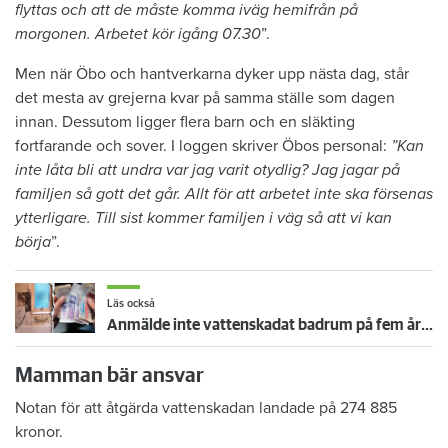
flyttas och att de måste komma iväg hemifrån på
morgonen. Arbetet kör igång 07.30
”.
Men när Öbo och hantverkarna dyker upp nästa dag, står
det mesta av grejerna kvar på samma ställe som dagen
innan. Dessutom ligger flera barn och en släkting
fortfarande och sover. I loggen skriver Öbos personal:
”Kan
inte låta bli att undra var jag varit otydlig? Jag jagar på
familjen så gott det går. Allt för att arbetet inte ska försenas
ytterligare. Till sist kommer familjen i väg så att vi kan
börja
”.
Läs också
Anmälde inte vattenskadat badrum på fem år – krävs på 125 000 kronor
Mamman bär ansvar
Notan för att åtgärda vattenskadan landade på 274 885
kronor.