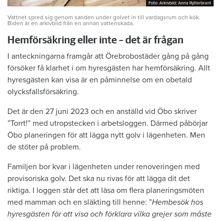
Foto: Arkivbild: Anna Rytterbrant
Foto: Arkivbild: Anna Rytterbrant
Vattnet spred sig genom sanden under golvet in till vardagsrum och kök.
Biden är en arkivbild från en annan vattenskada.
Hemförsäkring eller inte – det är frågan
I anteckningarna framgår att Örebrobostäder gång på gång
försöker få klarhet i om hyresgästen har hemförsäkring. Allt
hyresgästen kan visa är en påminnelse om en obetald
olycksfallsförsäkring.
Det är den 27 juni 2023 och en anställd vid Öbo skriver
”Torrt!” med utropstecken i arbetsloggen. Därmed påbörjar
Öbo planeringen för att lägga nytt golv i lägenheten. Men
de stöter på problem.
Familjen bor kvar i lägenheten under renoveringen med
provisoriska golv. Det ska nu rivas för att lägga dit det
riktiga. I loggen står det att läsa om flera planeringsmöten
med mamman och en släkting till henne: ”
Hembesök hos
hyresgästen för att visa och förklara vilka grejer som måste