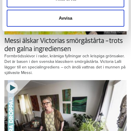
information som du har tillhandahållit eller som de har
samlat in när du har använt deras tjänster.
Avvisa
Foto: Frida Ekman
Messi älskar Victorias smörgåstårta – trots
den galna ingrediensen
Formbrödsskivor i rader, krämiga fyllningar och krispiga grönsaker.
Det är basen i den svenska klassikern smörgåstårta. Victoria Lalli
lägger till en specialingrediens – och ändå vattnas det i munnen på
självaste Messi.