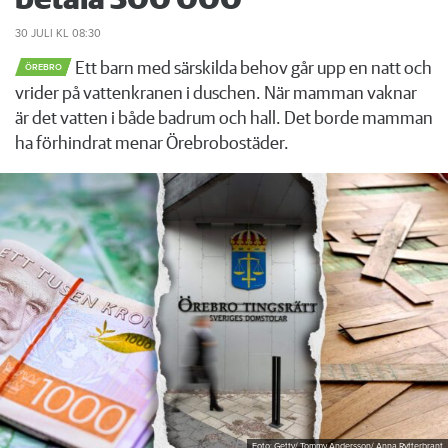
30 JULI
KL 08:30
Ett barn med särskilda behov går upp en natt och
ÖREBRO
vrider på vattenkranen i duschen. När mamman vaknar
är det vatten i både badrum och hall. Det borde mamman
ha förhindrat menar Örebrobostäder.
Foto: Getty/ Tommy Andersson/ Anna Rytterbrant