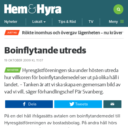
Meny
Nyheter
Lokalt
Tips & Råd
TV
Rökte inomhus och övergav lägenheten – nu kräver 
JUST NU
Boinflytande utreds
19 OKTOBER 2009
KL 11:07
Hyresgästföreningen ska under hösten utreda
NYHETER
hur villkoren för boinflytandemedel ser ut på olika håll i
landet. – Tanken är att vi ska skapa en gemensam bild av
vad vi vill, säger förhandlingschef Pär Svanberg.​
Dela
Tweeta
​På en del håll ifrågasätts avtalen om boinflytandemedel till
Hyresgästföreningen av bostadsbolag. På andra håll hörs