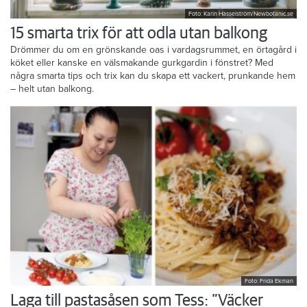
Foto: Karin Hasselström/Newbotanic.se
15 smarta trix för att odla utan balkong
Drömmer du om en grönskande oas i vardagsrummet, en örtagård i
köket eller kanske en välsmakande gurkgardin i fönstret? Med
några smarta tips och trix kan du skapa ett vackert, prunkande hem
– helt utan balkong.
Foto: Frida Ekman
Laga till pastasåsen som Tess: ”Väcker