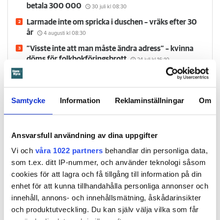
betala 300 000
30 juli
kl 08:30
Larmade inte om spricka i duschen – vräks efter 30
år
4 augusti
kl 08:30
”Visste inte att man måste ändra adress” – kvinna
döms för folkbokföringsbrott
24 juli
kl 16:10
Flyttfirma anmäls: dök upp tre timmar för sent och
höjde priset på grund av bilköer
24 juli
kl 09:30
Samtycke
Information
Reklaminställningar
Om
Försvunnen man får behålla sin lägenhet
29 juli
kl 08:30
Ansvarsfull användning av dina uppgifter
Vi och
våra 1022 partners
behandlar din personliga data,
Hem & Hyra TV
som t.ex. ditt IP-nummer, och använder teknologi såsom
cookies för att lagra och få tillgång till information på din
enhet för att kunna tillhandahålla personliga annonser och
innehåll, annons- och innehållsmätning, åskådarinsikter
och produktutveckling. Du kan själv välja vilka som får