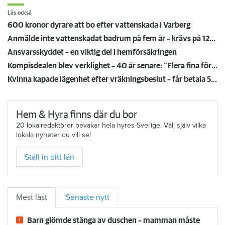
Läs också
600 kronor dyrare att bo efter vattenskada i Varberg
Anmälde inte vattenskadat badrum på fem år – krävs på 125 000 kronor
Ansvarsskyddet – en viktig del i hemförsäkringen
Kompisdealen blev verklighet – 40 år senare: "Flera fina fördelar med att dela bostad"
Kvinna kapade lägenhet efter vräkningsbeslut – får betala 50 000
Hem & Hyra finns där du bor
20 lokalredaktörer bevakar hela hyres-Sverige. Välj själv vilka
lokala nyheter du vill se!
Ställ in ditt län
Mest läst
Senaste nytt
Barn glömde stänga av duschen – mamman måste