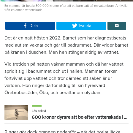
En mamma får betala 300 000 kronor efter att ett barn satt på en vattenkran. Arkivbild
från en annan vattenskada.
Dela
Tweeta
Det är en natt hösten 2022. Barnet som har diagnostiserats
med autism vaknar och går till badrummet. Där vrider barnet
på kranen i duschen. Men hen stänger aldrig av vattnet.
Vid tretiden på natten vaknar mamman och då har vattnet
spridit sig i badrummet och ut i hallen. Mamman torkar
förtvivlat upp vattnet och tror därmed att saken är ur
världen. Hon ringer därför aldrig till sin hyresvärd
Örebrobostäder, Öbo, och berättar om olyckan.
Läs också
600 kronor dyrare att bo efter vattenskada i Varberg
Ringer gör dock grannen nedanför – när det börjar läcka