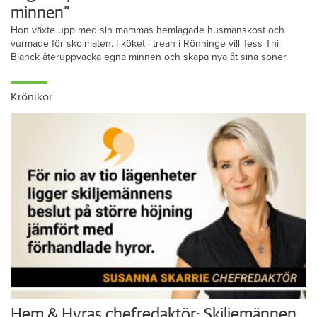
minnen”
Hon växte upp med sin mammas hemlagade husmanskost och
vurmade för skolmaten. I köket i trean i Rönninge vill Tess Thi
Blanck återuppväcka egna minnen och skapa nya åt sina söner.
Krönikor
Hem & Hyras chefredaktör: Skiljemännen