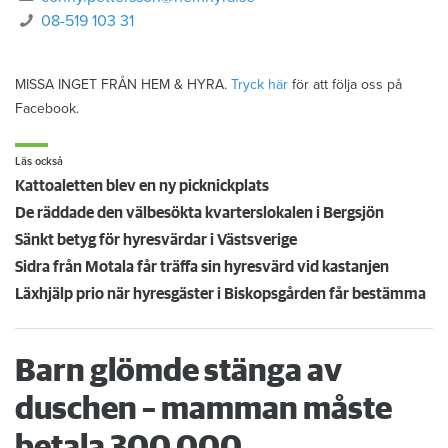
08-519 103 31
MISSA INGET FRÅN HEM & HYRA.
Tryck här
för att följa oss på
Facebook.
Läs också
Kattoaletten blev en ny picknickplats
De räddade den välbesökta kvarterslokalen i Bergsjön
Sänkt betyg för hyresvärdar i Västsverige
Sidra från Motala får träffa sin hyresvärd vid kastanjen
Läxhjälp prio när hyresgäster i Biskopsgården får bestämma
Barn glömde stänga av
duschen – mamman måste
betala 300 000