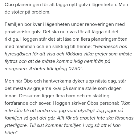
Öbo planeringen för att lägga nytt golv i lägenheten. Men
de stöter på problem.
Familjen bor kvar i lägenheten under renoveringen med
provisoriska golv. Det ska nu rivas för att lägga dit det
riktiga. I loggen står det att läsa om flera planeringsmöten
med mamman och en släkting till henne: ”
Hembesök hos
hyresgästen för att visa och förklara vilka grejer som måste
flyttas och att de måste komma iväg hemifrån på
morgonen. Arbetet kör igång 07.30
”.
Men när Öbo och hantverkarna dyker upp nästa dag, står
det mesta av grejerna kvar på samma ställe som dagen
innan. Dessutom ligger flera barn och en släkting
fortfarande och sover. I loggen skriver Öbos personal:
”Kan
inte låta bli att undra var jag varit otydlig? Jag jagar på
familjen så gott det går. Allt för att arbetet inte ska försenas
ytterligare. Till sist kommer familjen i väg så att vi kan
börja
”.