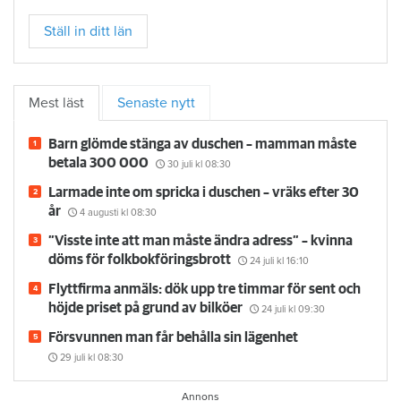
Ställ in ditt län
Mest läst
Senaste nytt
Barn glömde stänga av duschen – mamman måste
betala 300 000
30 juli
kl 08:30
Larmade inte om spricka i duschen – vräks efter 30
år
4 augusti
kl 08:30
”Visste inte att man måste ändra adress” – kvinna
döms för folkbokföringsbrott
24 juli
kl 16:10
Flyttfirma anmäls: dök upp tre timmar för sent och
höjde priset på grund av bilköer
24 juli
kl 09:30
Försvunnen man får behålla sin lägenhet
29 juli
kl 08:30