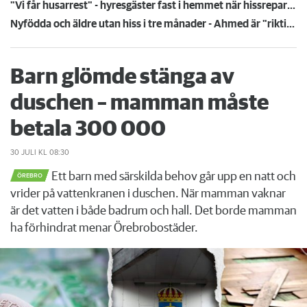
"Vi får husarrest" - hyresgäster fast i hemmet när hissreparationer tar tid
Nyfödda och äldre utan hiss i tre månader - Ahmed är "riktigt förbannad"
Barn glömde stänga av
duschen – mamman måste
betala 300 000
30 JULI
KL 08:30
Ett barn med särskilda behov går upp en natt och
ÖREBRO
vrider på vattenkranen i duschen. När mamman vaknar
är det vatten i både badrum och hall. Det borde mamman
ha förhindrat menar Örebrobostäder.