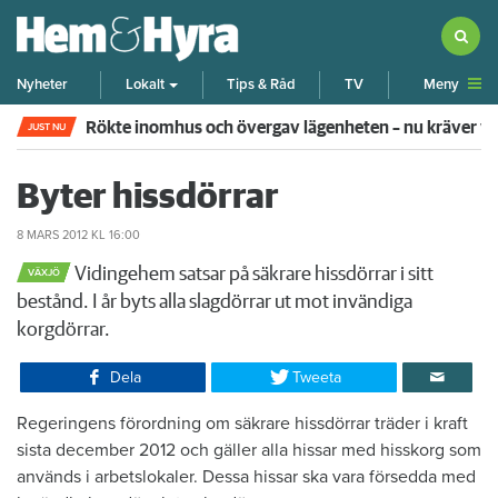
Meny
Nyheter
Lokalt
Tips & Råd
TV
Rökte inomhus och övergav lägenheten – nu kräver 
JUST NU
Byter hissdörrar
8 MARS 2012
KL 16:00
Vidingehem satsar på säkrare hissdörrar i sitt
VÄXJÖ
bestånd. I år byts alla slagdörrar ut mot invändiga
korgdörrar.
Dela
Tweeta
Regeringens förordning om säkrare hissdörrar träder i kraft
sista december 2012 och gäller alla hissar med hisskorg som
används i arbetslokaler. Dessa hissar ska vara försedda med