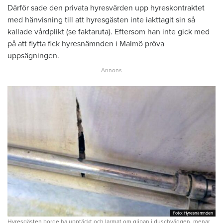
Därför sade den privata hyresvärden upp hyreskontraktet
med hänvisning till att hyresgästen inte iakttagit sin så
kallade vårdplikt (se faktaruta). Eftersom han inte gick med
på att flytta fick hyresnämnden i Malmö pröva
uppsägningen.
Foto: Hyresnämnden
Foto: Hyresnämnden
Hyresgästen borde ha upptäckt och larmat om glipan i duschväggen, menar