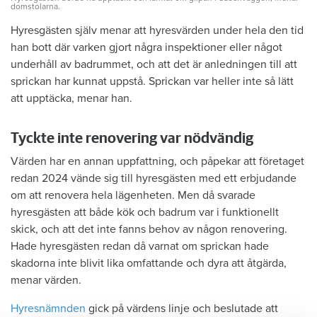
domstolarna.
Hyresgästen själv menar att hyresvärden under hela den tid
han bott där varken gjort några inspektioner eller något
underhåll av badrummet, och att det är anledningen till att
sprickan har kunnat uppstå. Sprickan var heller inte så lätt
att upptäcka, menar han.
Tyckte inte renovering var nödvändig
Värden har en annan uppfattning, och påpekar att företaget
redan 2024 vände sig till hyresgästen med ett erbjudande
om att renovera hela lägenheten. Men då svarade
hyresgästen att både kök och badrum var i funktionellt
skick, och att det inte fanns behov av någon renovering.
Hade hyresgästen redan då varnat om sprickan hade
skadorna inte blivit lika omfattande och dyra att åtgärda,
menar värden.
Hyresnämnden
gick på värdens linje och beslutade att