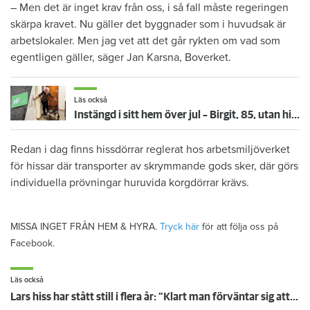
– Men det är inget krav från oss, i så fall måste regeringen
skärpa kravet. Nu gäller det byggnader som i huvudsak är
arbetslokaler. Men jag vet att det går rykten om vad som
egentligen gäller, säger Jan Karsna, Boverket.
Läs också
Instängd i sitt hem över jul – Birgit, 85, utan hiss i över en månad
Redan i dag finns hissdörrar reglerat hos arbetsmiljöverket
för hissar där transporter av skrymmande gods sker, där görs
individuella prövningar huruvida korgdörrar krävs.
MISSA INGET FRÅN HEM & HYRA.
Tryck här
för att följa oss på
Facebook.
Läs också
Lars hiss har stått still i flera år: "Klart man förväntar sig att en hiss ska fungera om det finns en"