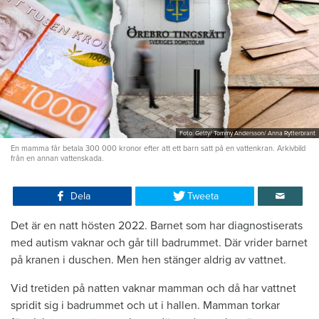
Foto: Getty/ Tommy Andersson/ Anna Rytterbrant
En mamma får betala 300 000 kronor efter att ett barn satt på en vattenkran. Arkivbild
från en annan vattenskada.
Dela
Tweeta
Det är en natt hösten 2022. Barnet som har diagnostiserats
med autism vaknar och går till badrummet. Där vrider barnet
på kranen i duschen. Men hen stänger aldrig av vattnet.
Vid tretiden på natten vaknar mamman och då har vattnet
spridit sig i badrummet och ut i hallen. Mamman torkar