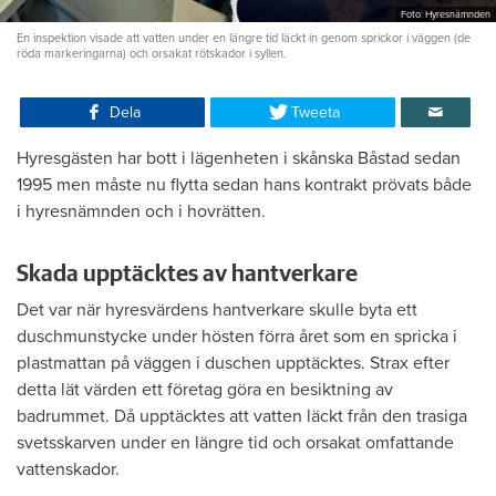
Foto: Hyresnämnden
En inspektion visade att vatten under en längre tid läckt in genom sprickor i väggen (de
röda markeringarna) och orsakat rötskador i syllen.
Dela
Tweeta
Hyresgästen har bott i lägenheten i skånska Båstad sedan
1995 men måste nu flytta sedan hans kontrakt prövats både
i hyresnämnden och i hovrätten.
Skada upptäcktes av hantverkare
Det var när hyresvärdens hantverkare skulle byta ett
duschmunstycke under hösten förra året som en spricka i
plastmattan på väggen i duschen upptäcktes. Strax efter
detta lät värden ett företag göra en besiktning av
badrummet. Då upptäcktes att vatten läckt från den trasiga
svetsskarven under en längre tid och orsakat omfattande
vattenskador.