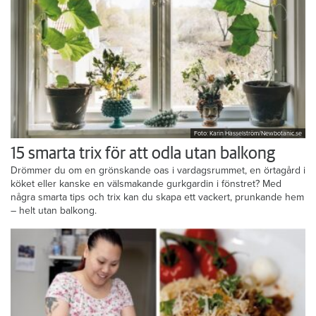
Foto: Karin Hasselström/Newbotanic.se
15 smarta trix för att odla utan balkong
Drömmer du om en grönskande oas i vardagsrummet, en örtagård i
köket eller kanske en välsmakande gurkgardin i fönstret? Med
några smarta tips och trix kan du skapa ett vackert, prunkande hem
– helt utan balkong.