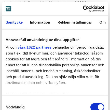
kontraktet skulle upphöra från sista januari 2026.
Hyresgästen borde med tanke på att sprickan var så stor
som den var och satt där den satt ha insett att den kunde
medföra större problem, menar hyresnämnden.
Samtycke
Information
Reklaminställningar
Om
Får mer tid på sig att flytta
Ansvarsfull användning av dina uppgifter
Beslutet överklagades till
Svea hovrätt
som nu har kommit
Vi och
våra 1022 partners
behandlar din personliga data,
med ett beslut. Den enda ändringen är att hyresgästen får
som t.ex. ditt IP-nummer, och använder teknologi såsom
längre tid på sig att flytta – något som hyresvärden inför
cookies för att lagra och få tillgång till information på din
domen sagt sig villig att gå med på. Innan 2 november i år
enhet för att kunna tillhandahålla personliga annonser och
ska hyresgästen ha flyttat ut.
innehåll, annons- och innehållsmätning, åskådarinsikter
Svea hovrätts beslut kan inte överklagas.
och produktutveckling. Du kan själv välja vilka som får
använda din data och i vilka syften.
Läs också
Med din tillåtelse skulle vi även vilja:
Så undviker du mögel – fyra riskplatser i lägenheten: ”Måste städa bort”
Samla in information om din geografiska plats
Samtyckesval
Nödvändig
som kan ha en noggrannhet på upp till flera meter