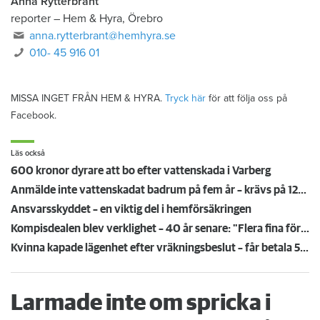
Anna Rytterbrant
reporter
–
Hem & Hyra, Örebro
anna.rytterbrant@hemhyra.se
010- 45 916 01
MISSA INGET FRÅN HEM & HYRA.
Tryck här
för att följa oss på
Facebook.
Läs också
600 kronor dyrare att bo efter vattenskada i Varberg
Anmälde inte vattenskadat badrum på fem år – krävs på 125 000 kronor
Ansvarsskyddet – en viktig del i hemförsäkringen
Kompisdealen blev verklighet – 40 år senare: "Flera fina fördelar med att dela bostad"
Kvinna kapade lägenhet efter vräkningsbeslut – får betala 50 000
Larmade inte om spricka i