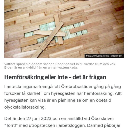
Foto: Arkivbild: Anna Rytterbrant
Foto: Arkivbild: Anna Rytterbrant
Vattnet spred sig genom sanden under golvet in till vardagsrum och kök.
Biden är en arkivbild från en annan vattenskada.
Hemförsäkring eller inte – det är frågan
I anteckningarna framgår att Örebrobostäder gång på gång
försöker få klarhet i om hyresgästen har hemförsäkring. Allt
hyresgästen kan visa är en påminnelse om en obetald
olycksfallsförsäkring.
Det är den 27 juni 2023 och en anställd vid Öbo skriver
”Torrt!” med utropstecken i arbetsloggen. Därmed påbörjar