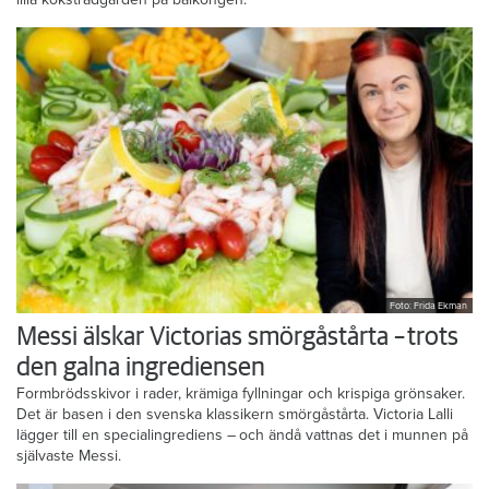
Foto: Frida Ekman
Messi älskar Victorias smörgåstårta – trots
den galna ingrediensen
Formbrödsskivor i rader, krämiga fyllningar och krispiga grönsaker.
Det är basen i den svenska klassikern smörgåstårta. Victoria Lalli
lägger till en specialingrediens – och ändå vattnas det i munnen på
självaste Messi.