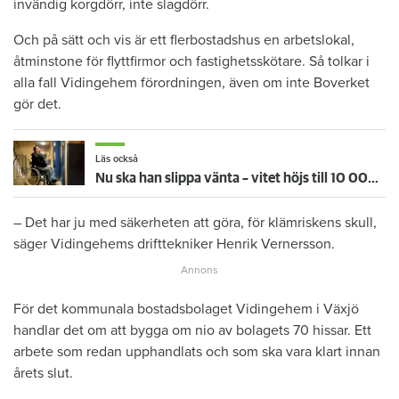
invändig korgdörr, inte slagdörr.
Och på sätt och vis är ett flerbostadshus en arbetslokal,
åtminstone för flyttfirmor och fastighetsskötare. Så tolkar i
alla fall Vidingehem förordningen, även om inte Boverket
gör det.
Läs också
Nu ska han slippa vänta – vitet höjs till 10 000 per timme när hissen står still
– Det har ju med säkerheten att göra, för klämriskens skull,
säger Vidingehems drifttekniker Henrik Vernersson.
För det kommunala bostadsbolaget Vidingehem i Växjö
handlar det om att bygga om nio av bolagets 70 hissar. Ett
arbete som redan upphandlats och som ska vara klart innan
årets slut.