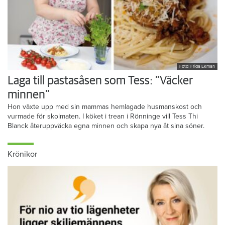
Foto: Frida Ekman
Laga till pastasåsen som Tess: ”Väcker
minnen”
Hon växte upp med sin mammas hemlagade husmanskost och
vurmade för skolmaten. I köket i trean i Rönninge vill Tess Thi
Blanck återuppväcka egna minnen och skapa nya åt sina söner.
Krönikor