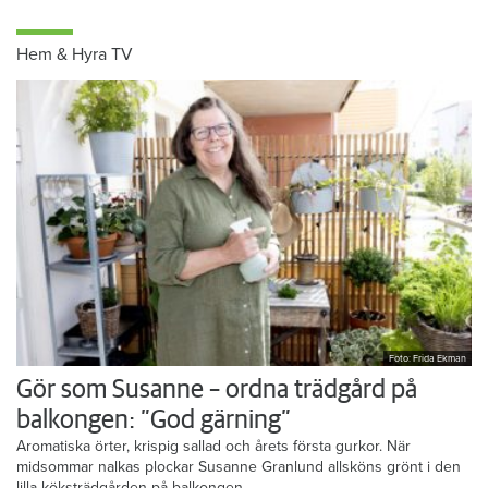
Hem & Hyra TV
Foto: Frida Ekman
Gör som Susanne – ordna trädgård på
balkongen: ”God gärning”
Aromatiska örter, krispig sallad och årets första gurkor. När
midsommar nalkas plockar Susanne Granlund allsköns grönt i den
lilla köksträdgården på balkongen.