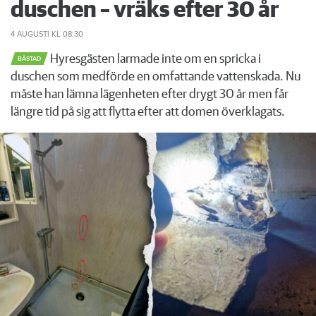
duschen – vräks efter 30 år
4 AUGUSTI
KL 08:30
Hyresgästen larmade inte om en spricka i
BÅSTAD
duschen som medförde en omfattande vattenskada. Nu
måste han lämna lägenheten efter drygt 30 år men får
längre tid på sig att flytta efter att domen överklagats.