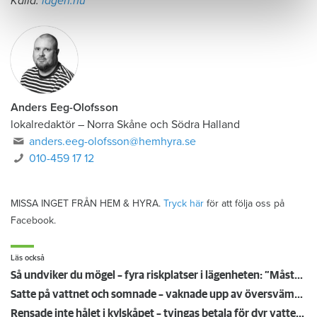
Källa:
lagen.nu
Anders Eeg-Olofsson
lokalredaktör
–
Norra Skåne och Södra Halland
anders.eeg-olofsson@hemhyra.se
010-459 17 12
MISSA INGET FRÅN HEM & HYRA.
Tryck här
för att följa oss på
Facebook.
Läs också
Så undviker du mögel – fyra riskplatser i lägenheten: ”Måste städa bort”
Satte på vattnet och somnade – vaknade upp av översvämning hos grannen
Rensade inte hålet i kylskåpet – tvingas betala för dyr vattenskada