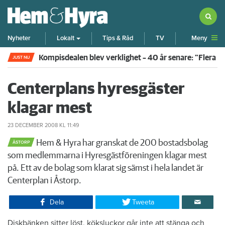
Meny
Nyheter
Lokalt
Tips & Råd
TV
Kompisdealen blev verklighet – 40 år senare: "Flera f
JUST NU
Centerplans hyresgäster
klagar mest
23 DECEMBER 2008
KL 11:49
Hem & Hyra har granskat de 200 bostadsbolag
ÅSTORP
som medlemmarna i Hyresgästföreningen klagar mest
på. Ett av de bolag som klarat sig sämst i hela landet är
Centerplan i Åstorp.
Dela
Tweeta
​Diskbänken sitter löst, köksluckor går inte att stänga och