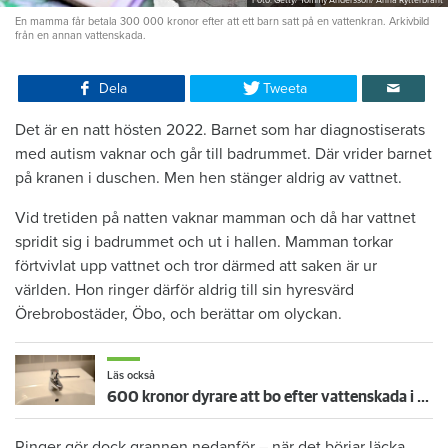
Foto: Getty/ Tommy Andersson/ Anna Rytterbrant
En mamma får betala 300 000 kronor efter att ett barn satt på en vattenkran. Arkivbild
från en annan vattenskada.
Dela
Tweeta
Det är en natt hösten 2022. Barnet som har diagnostiserats
med autism vaknar och går till badrummet. Där vrider barnet
på kranen i duschen. Men hen stänger aldrig av vattnet.
Vid tretiden på natten vaknar mamman och då har vattnet
spridit sig i badrummet och ut i hallen. Mamman torkar
förtvivlat upp vattnet och tror därmed att saken är ur
världen. Hon ringer därför aldrig till sin hyresvärd
Örebrobostäder, Öbo, och berättar om olyckan.
Läs också
600 kronor dyrare att bo efter vattenskada i Varberg
Ringer gör dock grannen nedanför – när det börjar läcka