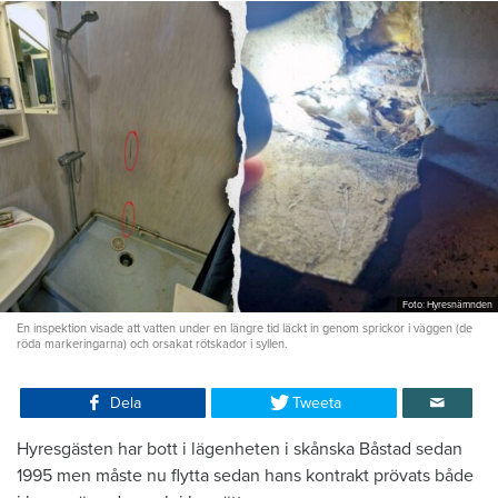
Foto: Hyresnämnden
En inspektion visade att vatten under en längre tid läckt in genom sprickor i väggen (de
röda markeringarna) och orsakat rötskador i syllen.
Dela
Tweeta
Hyresgästen har bott i lägenheten i skånska Båstad sedan
1995 men måste nu flytta sedan hans kontrakt prövats både