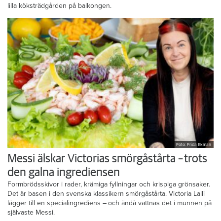
lilla köksträdgården på balkongen.
Foto: Frida Ekman
Messi älskar Victorias smörgåstårta – trots
den galna ingrediensen
Formbrödsskivor i rader, krämiga fyllningar och krispiga grönsaker.
Det är basen i den svenska klassikern smörgåstårta. Victoria Lalli
lägger till en specialingrediens – och ändå vattnas det i munnen på
självaste Messi.