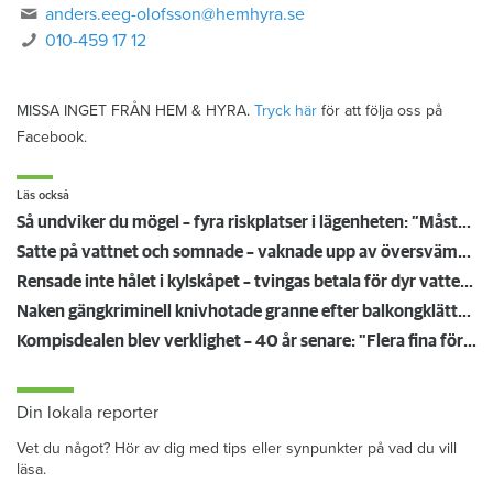
anders.eeg-olofsson@hemhyra.se
010-459 17 12
MISSA INGET FRÅN HEM & HYRA.
Tryck här
för att följa oss på
Facebook.
Läs också
Så undviker du mögel – fyra riskplatser i lägenheten: ”Måste städa bort”
Satte på vattnet och somnade – vaknade upp av översvämning hos grannen
Rensade inte hålet i kylskåpet – tvingas betala för dyr vattenskada
Naken gängkriminell knivhotade granne efter balkongklättring
Kompisdealen blev verklighet – 40 år senare: "Flera fina fördelar med att dela bostad"
Din lokala reporter
Vet du något? Hör av dig med tips eller synpunkter på vad du vill
läsa.