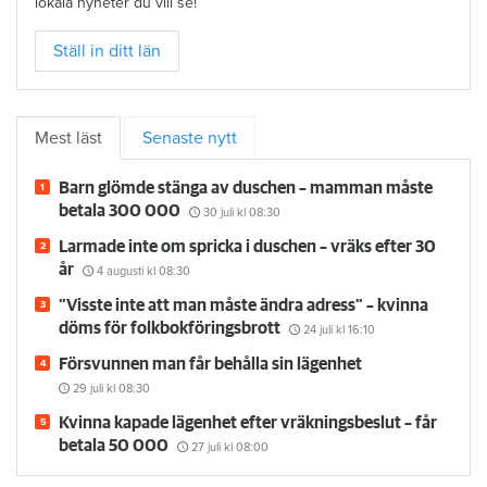
lokala nyheter du vill se!
Ställ in ditt län
Mest läst
Senaste nytt
Barn glömde stänga av duschen – mamman måste
betala 300 000
30 juli
kl 08:30
Larmade inte om spricka i duschen – vräks efter 30
år
4 augusti
kl 08:30
”Visste inte att man måste ändra adress” – kvinna
döms för folkbokföringsbrott
24 juli
kl 16:10
Försvunnen man får behålla sin lägenhet
29 juli
kl 08:30
Kvinna kapade lägenhet efter vräkningsbeslut – får
betala 50 000
27 juli
kl 08:00