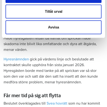
Tyckte inte renovering var nödvändig
annons- och analysföretag som vi samarbetar med.
Värden har en annan uppfattning, och påpekar att företaget
Dessa kan i sin tur kombinera informationen med annan
Tillåt urval
redan 2024 vände sig till hyresgästen med ett erbjudande
information som du har tillhandahållit eller som de har
om att renovera hela lägenheten. Men då svarade
samlat in när du har använt deras tjänster.
hyresgästen att både kök och badrum var i funktionellt
Avvisa
skick, och att det inte fanns behov av någon renovering.
Hade hyresgästen redan då varnat om sprickan hade
skadorna inte blivit lika omfattande och dyra att åtgärda,
menar värden.
Hyresnämnden
gick på värdens linje och beslutade att
kontraktet skulle upphöra från sista januari 2026.
Hyresgästen borde med tanke på att sprickan var så stor
som den var och satt där den satt ha insett att den kunde
medföra större problem, menar hyresnämnden.
Får mer tid på sig att flytta
Beslutet överklagades till
Svea hovrätt
som nu har kommit