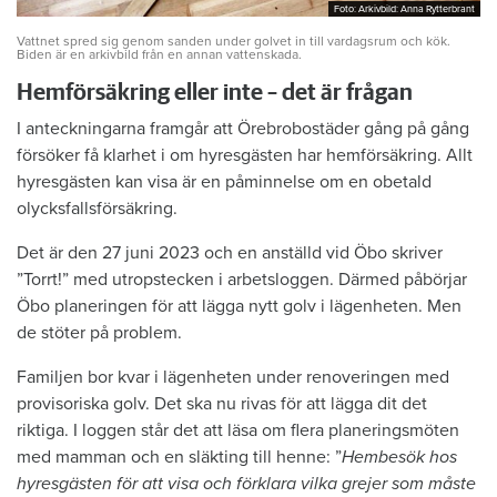
Foto: Arkivbild: Anna Rytterbrant
Foto: Arkivbild: Anna Rytterbrant
Vattnet spred sig genom sanden under golvet in till vardagsrum och kök.
Biden är en arkivbild från en annan vattenskada.
Hemförsäkring eller inte – det är frågan
I anteckningarna framgår att Örebrobostäder gång på gång
försöker få klarhet i om hyresgästen har hemförsäkring. Allt
hyresgästen kan visa är en påminnelse om en obetald
olycksfallsförsäkring.
Det är den 27 juni 2023 och en anställd vid Öbo skriver
”Torrt!” med utropstecken i arbetsloggen. Därmed påbörjar
Öbo planeringen för att lägga nytt golv i lägenheten. Men
de stöter på problem.
Familjen bor kvar i lägenheten under renoveringen med
provisoriska golv. Det ska nu rivas för att lägga dit det
riktiga. I loggen står det att läsa om flera planeringsmöten
med mamman och en släkting till henne: ”
Hembesök hos
hyresgästen för att visa och förklara vilka grejer som måste