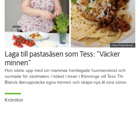
Foto: Frida Ekman
Laga till pastasåsen som Tess: ”Väcker
minnen”
Hon växte upp med sin mammas hemlagade husmanskost och
vurmade för skolmaten. I köket i trean i Rönninge vill Tess Thi
Blanck återuppväcka egna minnen och skapa nya åt sina söner.
Krönikor