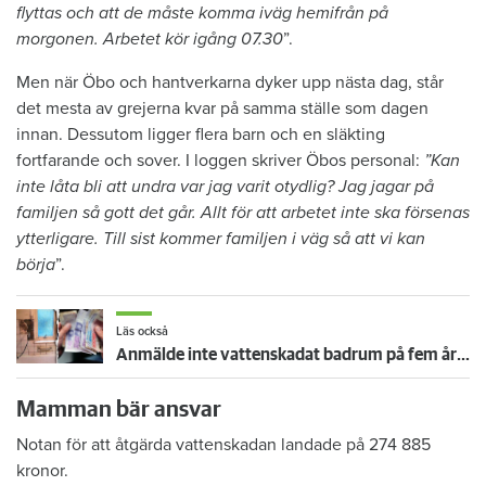
flyttas och att de måste komma iväg hemifrån på
morgonen. Arbetet kör igång 07.30
”.
Men när Öbo och hantverkarna dyker upp nästa dag, står
det mesta av grejerna kvar på samma ställe som dagen
innan. Dessutom ligger flera barn och en släkting
fortfarande och sover. I loggen skriver Öbos personal:
”Kan
inte låta bli att undra var jag varit otydlig? Jag jagar på
familjen så gott det går. Allt för att arbetet inte ska försenas
ytterligare. Till sist kommer familjen i väg så att vi kan
börja
”.
Läs också
Anmälde inte vattenskadat badrum på fem år – krävs på 125 000 kronor
Mamman bär ansvar
Notan för att åtgärda vattenskadan landade på 274 885
kronor.