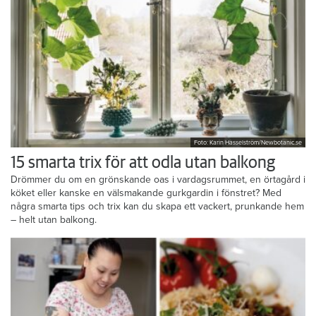
Foto: Karin Hasselström/Newbotanic.se
15 smarta trix för att odla utan balkong
Drömmer du om en grönskande oas i vardagsrummet, en örtagård i
köket eller kanske en välsmakande gurkgardin i fönstret? Med
några smarta tips och trix kan du skapa ett vackert, prunkande hem
– helt utan balkong.