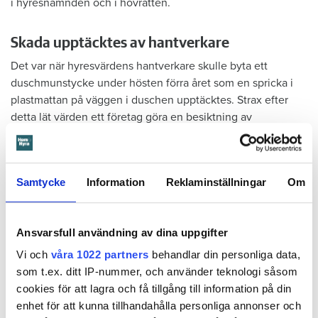
i hyresnämnden och i hovrätten.
Skada upptäcktes av hantverkare
Det var när hyresvärdens hantverkare skulle byta ett
duschmunstycke under hösten förra året som en spricka i
plastmattan på väggen i duschen upptäcktes. Strax efter
detta lät värden ett företag göra en besiktning av
badrummet. Då upptäcktes att vatten läckt från den trasiga
svetsskarven under en längre tid och orsakat omfattande
vattenskador.
Samtycke
Information
Reklaminställningar
Om
Därför sade den privata hyresvärden upp hyreskontraktet
med hänvisning till att hyresgästen inte iakttagit sin så
kallade vårdplikt (se faktaruta). Eftersom han inte gick med
Ansvarsfull användning av dina uppgifter
på att flytta fick hyresnämnden i Malmö pröva
Vi och
våra 1022 partners
behandlar din personliga data,
uppsägningen.
som t.ex. ditt IP-nummer, och använder teknologi såsom
cookies för att lagra och få tillgång till information på din
enhet för att kunna tillhandahålla personliga annonser och