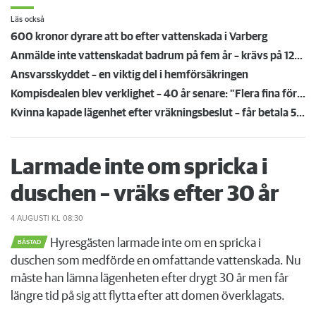
Läs också
600 kronor dyrare att bo efter vattenskada i Varberg
Anmälde inte vattenskadat badrum på fem år – krävs på 125 000 kronor
Ansvarsskyddet – en viktig del i hemförsäkringen
Kompisdealen blev verklighet – 40 år senare: "Flera fina fördelar med att dela bostad"
Kvinna kapade lägenhet efter vräkningsbeslut – får betala 50 000
Larmade inte om spricka i
duschen – vräks efter 30 år
4 AUGUSTI
KL 08:30
Hyresgästen larmade inte om en spricka i
BÅSTAD
duschen som medförde en omfattande vattenskada. Nu
måste han lämna lägenheten efter drygt 30 år men får
längre tid på sig att flytta efter att domen överklagats.