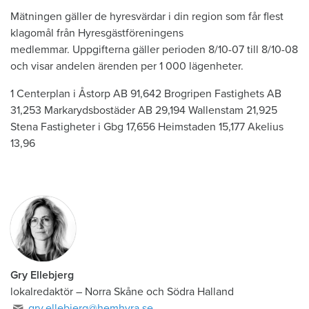
Mätningen gäller de hyresvärdar i din region som får flest
klagomål från Hyresgästföreningens
medlemmar. Uppgifterna gäller perioden 8/10-07 till 8/10-08
och visar andelen ärenden per 1 000 lägenheter.
1 Centerplan i Åstorp AB 91,642 Brogripen Fastighets AB
31,253 Markarydsbostäder AB 29,194 Wallenstam 21,925
Stena Fastigheter i Gbg 17,656 Heimstaden 15,177 Akelius
13,96
Gry Ellebjerg
lokalredaktör
–
Norra Skåne och Södra Halland
gry.ellebjerg@hemhyra.se