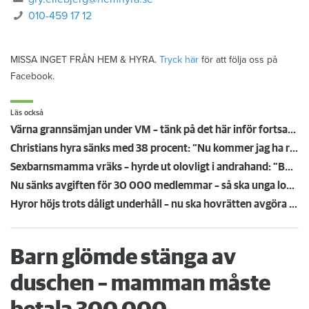
010-459 17 12
MISSA INGET FRÅN HEM & HYRA.
Tryck här
för att följa oss på
Facebook.
Läs också
Värna grannsämjan under VM – tänk på det här inför fortsatta nattmatcher
Christians hyra sänks med 38 procent: ”Nu kommer jag ha råd att ta körkort”
Sexbarnsmamma vräks – hyrde ut olovligt i andrahand: ”Borde tas större hänsyn till barnen”
Nu sänks avgiften för 30 000 medlemmar – så ska unga lockas till Hyresgästföreningen
Hyror höjs trots dåligt underhåll – nu ska hovrätten avgöra oklart rättsläge
Barn glömde stänga av
duschen – mamman måste