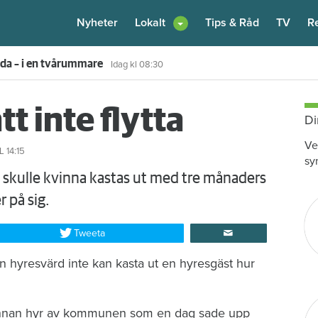
Nyheter
Lokalt
Tips & Råd
TV
R
enare: "Flera fina fördelar med att dela bostad"
Igår kl 12:00
tt inte flytta
Di
Ve
L 14:15
sy
t skulle kvinna kastas ut med tre månaders
r på sig.
Tweeta
en hyresvärd inte kan kasta ut en hyresgäst hur
Kvinnan hyr av kommunen som en dag sade upp