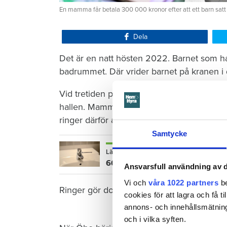
En mamma får betala 300 000 kronor efter att ett barn satt
Dela
Det är en natt hösten 2022. Barnet som ha
badrummet. Där vrider barnet på kranen i 
Vid tretiden på natten vaknar mamman och 
hallen. Mamman torkar förtvivlat upp vattn
ringer därför aldrig till sin hyresvärd Öre
Samtycke
Läs också
600 kronor dyrare att bo efter vat
Ansvarsfull användning av d
Vi och
våra 1022 partners
be
Ringer gör dock grannen nedanför – när de
cookies för att lagra och få t
annons- och innehållsmätning
och i vilka syften.