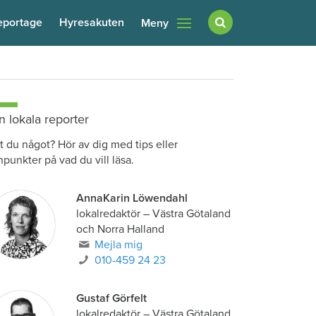
eportage
Hyresakuten
Meny
n lokala reporter
t du något? Hör av dig med tips eller
npunkter på vad du vill läsa.
AnnaKarin Löwendahl
lokalredaktör
–
Västra Götaland
och Norra Halland
Mejla mig
010-459 24 23
Gustaf Görfelt
lokalredaktör
–
Västra Götaland