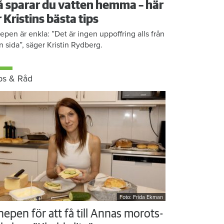
å sparar du vatten hemma – här
r Kristins bästa tips
epen är enkla: ”Det är ingen uppoffring alls från
n sida”, säger Kristin Rydberg.
ps & Råd
Foto: Frida Ekman
nepen för att få till Annas morots-