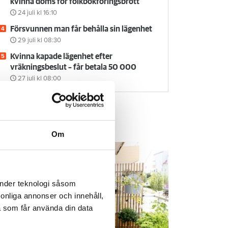
kvinna döms för folkbokföringsbrott
24 juli
kl 16:10
Försvunnen man får behålla sin lägenhet
29 juli
kl 08:30
Kvinna kapade lägenhet efter
vräkningsbeslut – får betala 50 000
27 juli
kl 08:00
em & Hyra TV
Om
änder teknologi såsom
rsonliga annonser och innehåll,
a som får använda din data