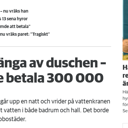
– nu vräks han
s 13 sena hyror
ömde att betala"
nu vräks paret: ”Tragiskt"
änga av duschen –
H
 betala 300 000
r
ä
Hä
hy
går upp en natt och vrider på vattenkranen
fö
 vatten i både badrum och hall. Det borde
Se
obostäder.