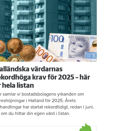
alländska värdarnas
ekordhöga krav för 2025 – här
r hela listan
r samlar vi bostadsbolagens yrkanden om
reshöjningar i Halland för 2025. Årets
rhandlingar har startat rekordtidigt, redan i juni.
 om du hittar din egen värd i listan.