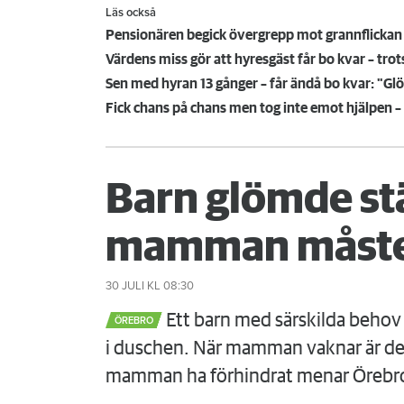
Läs också
Pensionären begick övergrepp mot grannflickan 
Värdens miss gör att hyresgäst får bo kvar – trot
Sen med hyran 13 gånger – får ändå bo kvar: "Gl
Fick chans på chans men tog inte emot hjälpen – 
Barn glömde st
mamman måste
30 JULI
KL 08:30
Ett barn med särskilda behov 
ÖREBRO
i duschen. När mamman vaknar är det
mamman ha förhindrat menar Örebr