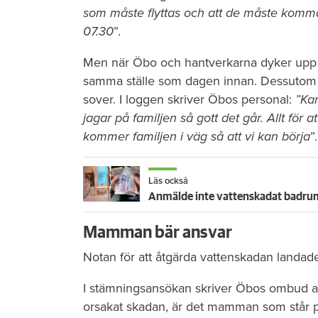
som måste flyttas och att de måste komm
07.30
”.
Men när Öbo och hantverkarna dyker upp n
samma ställe som dagen innan. Dessutom li
sover. I loggen skriver Öbos personal:
”Kan
jagar på familjen så gott det går. Allt för at
kommer familjen i väg så att vi kan börja
”.
Läs också
Anmälde inte vattenskadat badrum
Mamman bär ansvar
Notan för att åtgärda vattenskadan landad
I stämningsansökan skriver Öbos ombud at
orsakat skadan, är det mamman som står p