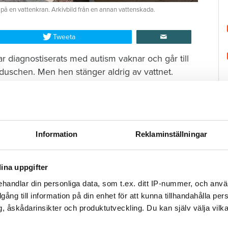
 på en vattenkran. Arkivbild från en annan vattenskada.
Tweeta
r diagnostiserats med autism vaknar och går till
duschen. Men hen stänger aldrig av vattnet.
då har vattnet spridit sig i badrummet och ut i
et och tror därmed att saken är ur världen. Hon
brobostäder, Öbo, och berättar om olyckan.
H
Information
Reklaminställningar
tenskada i Varberg
ina uppgifter
handlar din personliga data, som t.ex. ditt IP-nummer, och anv
t börjar läcka vatten genom taket.
illgång till information på din enhet för att kunna tillhandahålla pe
, åskådarinsikter och produktutveckling. Du kan själv välja vilk