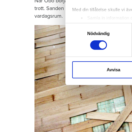
När Öbo börjar undersöka skadan i januari 
trott. Sanden under golvet har sugit upp vat
Med din tillåtelse skulle vi äve
vardagsrum.
Samla in information 
Identifiera din enhet 
Samtyckesval
Ta reda på mer om hur dina pe
Nödvändig
eller dra tillbaka ditt samtyc
Vi använder enhetsidentifierar
sociala medier och analysera 
till de sociala medier och a
Avvisa
med annan information som du 