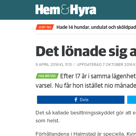
Kompisdealen blev verklighet – 40 år s
JUST NU
Det lönade sig a
9 APRIL 2014
KL 11:13
UPPDATERAD
7 OKTOBER 2014
K
Efter 17 år i samma lägenhe
HALMSTAD
varsel. Nu får hon istället nio månade
Dela
Det så kallade besittningsskyddet gör att 
som helst.
Förhållandena i Halmstad är speciella. 