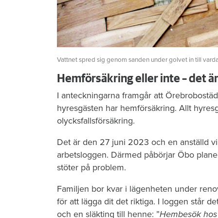
Vattnet spred sig genom sanden under golvet in till vard
Hemförsäkring eller inte – det ä
I anteckningarna framgår att Örebrobostäd
hyresgästen har hemförsäkring. Allt hyres
olycksfallsförsäkring.
Det är den 27 juni 2023 och en anställd vi
arbetsloggen. Därmed påbörjar Öbo planeri
stöter på problem.
Familjen bor kvar i lägenheten under reno
för att lägga dit det riktiga. I loggen stå
och en släkting till henne: ”
Hembesök hos hy