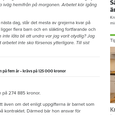
S
a iväg hemifrån på morgonen. Arbetet kör igång
ä
Kn
ästa dag, står det mesta av grejerna kvar på
mi
gger flera barn och en släkting fortfarande och
 inte låta bli att undra var jag varit otydlig? Jag
Ti
t arbetet inte ska försenas ytterligare. Till sist
 på fem år – krävs på 125 000 kronor
e på 274 885 kronor.
t även om det enligt uppgifterna är barnet som
K
å kontraktet. Därmed bär hon ansvar för