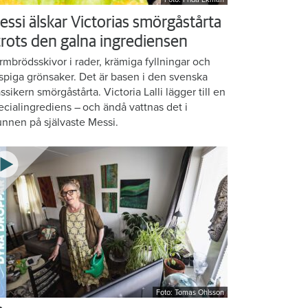
essi älskar Victorias smörgåstårta
 trots den galna ingrediensen
rmbrödsskivor i rader, krämiga fyllningar och
ispiga grönsaker. Det är basen i den svenska
assikern smörgåstårta. Victoria Lalli lägger till en
ecialingrediens – och ändå vattnas det i
nnen på självaste Messi.
Foto: Tomas Ohlsson