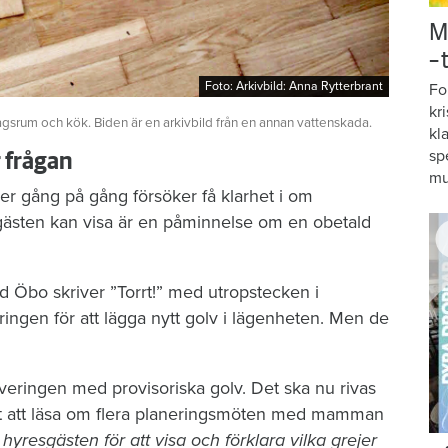
M
–
Foto: Arkivbild: Anna Rytterbrant
Foto: Arkivbild: Anna Rytterbrant
Fo
kr
agsrum och kök. Biden är en arkivbild från en annan vattenskada.
kl
sp
r frågan
mu
er gång på gång försöker få klarhet i om
gästen kan visa är en påminnelse om en obetald
d Öbo skriver ”Torrt!” med utropstecken i
ngen för att lägga nytt golv i lägenheten. Men de
veringen med provisoriska golv. Det ska nu rivas
r det att läsa om flera planeringsmöten med mamman
resgästen för att visa och förklara vilka grejer