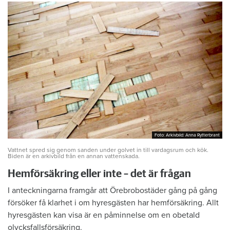
Foto: Arkivbild: Anna Rytterbrant
Foto: Arkivbild: Anna Rytterbrant
Vattnet spred sig genom sanden under golvet in till vardagsrum och kök.
Biden är en arkivbild från en annan vattenskada.
Hemförsäkring eller inte – det är frågan
I anteckningarna framgår att Örebrobostäder gång på gång
försöker få klarhet i om hyresgästen har hemförsäkring. Allt
hyresgästen kan visa är en påminnelse om en obetald
olycksfallsförsäkring.