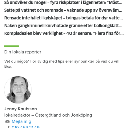
Så undviker du mögel – fyra riskplatser i lägenheten: ”Måste städa bort”
Satte på vattnet och somnade – vaknade upp av översvämning hos grannen
Rensade inte hålet i kylskåpet – tvingas betala för dyr vattenskada
Naken gängkriminell knivhotade granne efter balkongklättring
Kompisdealen blev verklighet – 40 år senare: "Flera fina fördelar med att dela bostad"
Din lokala reporter
Vet du något? Hör av dig med tips eller synpunkter på vad du vill
läsa.
Jenny Knutsson
lokalredaktör
–
Östergötland och Jönköping
Mejla mig
010-459 21 49