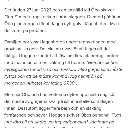
Det är den 27 juni 2023 och en anställd vid Öbo skriver
”Torrt!” med utropstecken i arbetsloggen. Därmed påbörjar
Öbo planeringen för att lägga nytt golv i lägenheten. Men
de stöter på problem.
Familjen bor kvar i lägenheten under renoveringen med
provisoriska golv. Det ska nu rivas för att lägga dit det
riktiga. I loggen står det att läsa om flera planeringsmöten
med mamman och en släkting till henne: ”
Hembesök hos
hyresgästen för att visa och förklara vilka grejer som måste
flyttas och att de måste komma iväg hemifrån på
morgonen. Arbetet kör igång 07.30
”.
Men när Öbo och hantverkarna dyker upp nästa dag, står
det mesta av grejerna kvar på samma ställe som dagen
innan. Dessutom ligger flera barn och en släkting
fortfarande och sover. I loggen skriver Öbos personal:
”Kan
inte låta bli att undra var jag varit otydlig? Jag jagar på