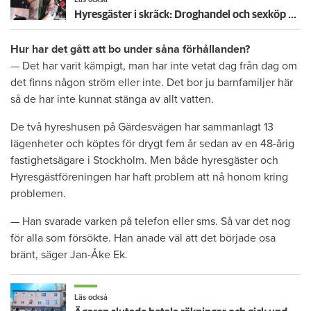
Hyresgäster i skräck: Droghandel och sexköp – huset togs över av okända
Hur har det gått att bo under såna förhållanden?
— Det har varit kämpigt, man har inte vetat dag från dag om
det finns någon ström eller inte. Det bor ju barnfamiljer här
så de har inte kunnat stänga av allt vatten.
De två hyreshusen på Gärdesvägen har sammanlagt 13
lägenheter och köptes för drygt fem år sedan av en 48-årig
fastighetsägare i Stockholm. Men både hyresgäster och
Hyresgästföreningen har haft problem att nå honom kring
problemen.
— Han svarade varken på telefon eller sms. Så var det nog
för alla som försökte. Han anade väl att det började osa
bränt, säger Jan-Åke Ek.
Läs också