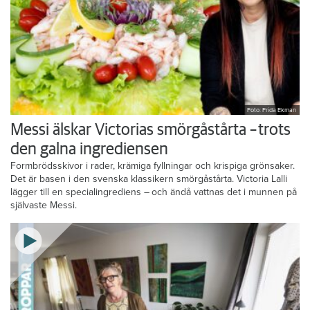
Foto: Frida Ekman
Messi älskar Victorias smörgåstårta – trots
den galna ingrediensen
Formbrödsskivor i rader, krämiga fyllningar och krispiga grönsaker.
Det är basen i den svenska klassikern smörgåstårta. Victoria Lalli
lägger till en specialingrediens – och ändå vattnas det i munnen på
självaste Messi.