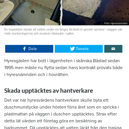
Foto: Hyresnämnden
En inspektion visade att vatten under en längre tid läckt in genom sprickor i väggen (de
röda markeringarna) och orsakat rötskador i syllen.
Dela
Tweeta
Hyresgästen har bott i lägenheten i skånska Båstad sedan
1995 men måste nu flytta sedan hans kontrakt prövats både
i hyresnämnden och i hovrätten.
Skada upptäcktes av hantverkare
Det var när hyresvärdens hantverkare skulle byta ett
duschmunstycke under hösten förra året som en spricka i
plastmattan på väggen i duschen upptäcktes. Strax efter
detta lät värden ett företag göra en besiktning av
badrummet. Då upptäcktes att vatten läckt från den trasiga