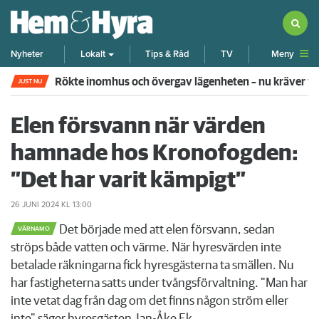
Meny
Nyheter
Lokalt
Tips & Råd
TV
Pensionären begick övergrepp mot grannflickan – nu 
JUST NU
Elen försvann när värden
hamnade hos Kronofogden:
”Det har varit kämpigt”
26 JUNI 2024
KL 13:00
Det började med att elen försvann, sedan
VÄRNAMO
ströps både vatten och värme. När hyresvärden inte
betalade räkningarna fick hyresgästerna ta smällen. Nu
har fastigheterna satts under tvångsförvaltning. "Man har
inte vetat dag från dag om det finns någon ström eller
inte" säger hyresgästen Jan-Åke Ek.