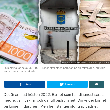
Foto: Getty/ Tommy Andersson/ Anna Rytterbrant
En mamma får betala 300 000 kronor efter att ett barn satt på en vattenkran. Arkivbild
från en annan vattenskada.
Dela
Tweeta
Det är en natt hösten 2022. Barnet som har diagnostiserats
med autism vaknar och går till badrummet. Där vrider barnet
på kranen i duschen. Men hen stänger aldrig av vattnet.