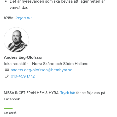
Det är hyresvärden som ska bevisa att lägenheten är
vanvårdad.
Källa:
lagen.nu
Anders Eeg-Olofsson
lokalredaktör
–
Norra Skåne och Södra Halland
anders.eeg-olofsson@hemhyra.se
010-459 17 12
MISSA INGET FRÅN HEM & HYRA.
Tryck här
för att följa oss på
Facebook.
Läs också