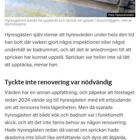
Foto: Hyresnämnden
Foto: Hyresnämnden
Hyresgästen borde ha upptäckt och larmat om glipan i duschväggen, menar
domstolarna.
Hyresgästen själv menar att hyresvärden under hela den tid
han bott där varken gjort några inspektioner eller något
underhåll av badrummet, och att det är anledningen till att
sprickan har kunnat uppstå. Sprickan var heller inte så lätt
att upptäcka, menar han.
Tyckte inte renovering var nödvändig
Värden har en annan uppfattning, och påpekar att företaget
redan 2024 vände sig till hyresgästen med ett erbjudande
om att renovera hela lägenheten. Men då svarade
hyresgästen att både kök och badrum var i funktionellt
skick, och att det inte fanns behov av någon renovering.
Hade hyresgästen redan då varnat om sprickan hade
skadorna inte blivit lika omfattande och dyra att åtgärda,