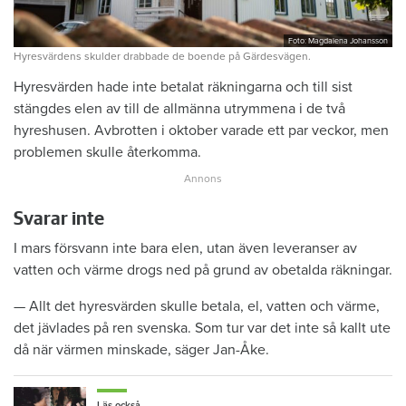
Foto: Magdalena Johansson
Hyresvärdens skulder drabbade de boende på Gärdesvägen.
Hyresvärden hade inte betalat räkningarna och till sist
stängdes elen av till de allmänna utrymmena i de två
hyreshusen. Avbrotten i oktober varade ett par veckor, men
problemen skulle återkomma.
Svarar inte
I mars försvann inte bara elen, utan även leveranser av
vatten och värme drogs ned på grund av obetalda räkningar.
— Allt det hyresvärden skulle betala, el, vatten och värme,
det jävlades på ren svenska. Som tur var det inte så kallt ute
då när värmen minskade, säger Jan-Åke.
Läs också