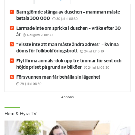
Barn glömde stänga av duschen – mamman måste
betala 300 000
30 juli
kl 08:30
Larmade inte om spricka i duschen – vräks efter 30
år
4 augusti
kl 08:30
”Visste inte att man måste ändra adress” – kvinna
döms för folkbokföringsbrott
24 juli
kl 16:10
Flyttfirma anmäls: dök upp tre timmar för sent och
höjde priset på grund av bilköer
24 juli
kl 09:30
Försvunnen man får behålla sin lägenhet
29 juli
kl 08:30
Hem & Hyra TV