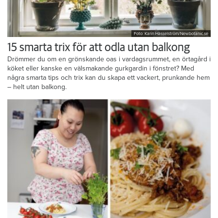
Foto: Karin Hasselström/Newbotanic.se
15 smarta trix för att odla utan balkong
Drömmer du om en grönskande oas i vardagsrummet, en örtagård i
köket eller kanske en välsmakande gurkgardin i fönstret? Med
några smarta tips och trix kan du skapa ett vackert, prunkande hem
– helt utan balkong.