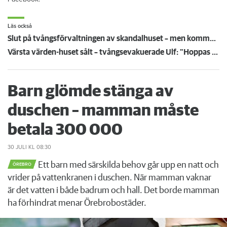
Läs också
Slut på tvångsförvaltningen av skandalhuset – men kommunen tvivlar på nya ägarens plan
Värsta värden-huset sålt – tvångsevakuerade Ulf: "Hoppas få flytta tillbaka"
Barn glömde stänga av
duschen – mamman måste
betala 300 000
30 JULI
KL 08:30
Ett barn med särskilda behov går upp en natt och
ÖREBRO
vrider på vattenkranen i duschen. När mamman vaknar
är det vatten i både badrum och hall. Det borde mamman
ha förhindrat menar Örebrobostäder.