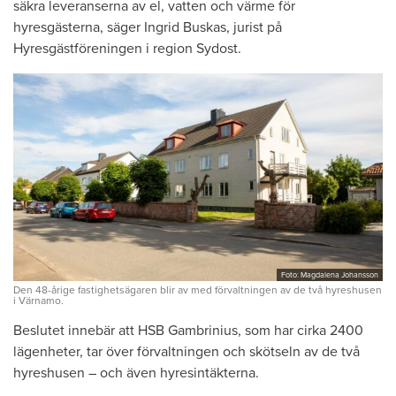
säkra leveranserna av el, vatten och värme för
hyresgästerna, säger Ingrid Buskas, jurist på
Hyresgästföreningen i region Sydost.
Foto: Magdalena Johansson
Den 48-årige fastighetsägaren blir av med förvaltningen av de två hyreshusen
i Värnamo.
Beslutet innebär att HSB Gambrinius, som har cirka 2400
lägenheter, tar över förvaltningen och skötseln av de två
hyreshusen – och även hyresintäkterna.