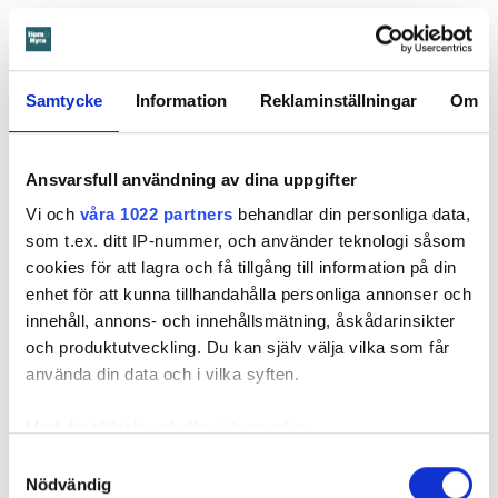
I våras kallar tingsrätten till förhandling. Men mamman
dyker aldrig upp. Domstolen fattar därför en tredskodom.
Det vill säga en dom som kan meddelas när en part inte har
Samtycke
Information
Reklaminställningar
Om
svarat eller kommer till förhandlingen. En sådan dom
innebär nästan alltid att den som står bakom stämningen, i
det här fallet Öbo, får rätt.
Ansvarsfull användning av dina uppgifter
Vi och
våra 1022 partners
behandlar din personliga data,
Läs också
som t.ex. ditt IP-nummer, och använder teknologi såsom
Ansvarsskyddet – en viktig del i hemförsäkringen
cookies för att lagra och få tillgång till information på din
enhet för att kunna tillhandahålla personliga annonser och
Enligt tredskodomen ska mamman betala närmare 300 000
innehåll, annons- och innehållsmätning, åskådarinsikter
kronor plus ränta för reparationerna av skadan, kostnaden
och produktutveckling. Du kan själv välja vilka som får
för inkasso samt Örebrobostäders rättegångskostnader.
använda din data och i vilka syften.
Det är fortfarande oklart om mamman har en hemförsäkring.
Med din tillåtelse skulle vi även vilja:
Samla in information om din geografiska plats
Samtyckesval
Nödvändig
som kan ha en noggrannhet på upp till flera meter