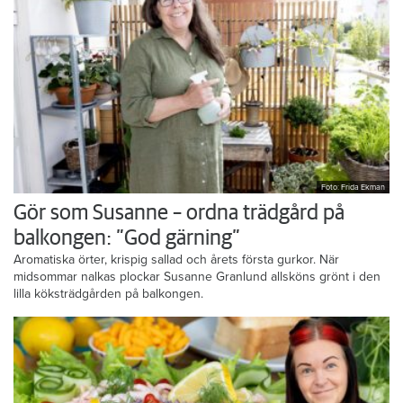
Foto: Frida Ekman
Gör som Susanne – ordna trädgård på
balkongen: ”God gärning”
Aromatiska örter, krispig sallad och årets första gurkor. När
midsommar nalkas plockar Susanne Granlund allsköns grönt i den
lilla köksträdgården på balkongen.