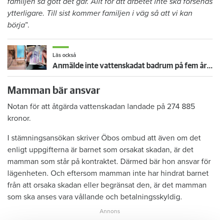
familjen så gott det går. Allt för att arbetet inte ska försenas
ytterligare. Till sist kommer familjen i väg så att vi kan
börja
”.
Läs också
Anmälde inte vattenskadat badrum på fem år – krävs på 125 000 kronor
Mamman bär ansvar
Notan för att åtgärda vattenskadan landade på 274 885
kronor.
I stämningsansökan skriver Öbos ombud att även om det
enligt uppgifterna är barnet som orsakat skadan, är det
mamman som står på kontraktet. Därmed bär hon ansvar för
lägenheten. Och eftersom mamman inte har hindrat barnet
från att orsaka skadan eller begränsat den, är det mamman
som ska anses vara vållande och betalningsskyldig.