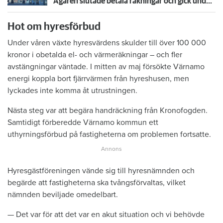
Ägaren slutade betala räkningar och gick under jorden – nu säljer Kronofogden hans hus
Hot om hyresförbud
Under våren växte hyresvärdens skulder till över 100 000
kronor i obetalda el- och värmeräkningar – och fler
avstängningar väntade. I mitten av maj försökte Värnamo
energi koppla bort fjärrvärmen från hyreshusen, men
lyckades inte komma åt utrustningen.
Nästa steg var att begära handräckning från Kronofogden.
Samtidigt förberedde Värnamo kommun ett
uthyrningsförbud på fastigheterna om problemen fortsatte.
Hyresgästföreningen vände sig till hyresnämnden och
begärde att fastigheterna ska tvångsförvaltas, vilket
nämnden beviljade omedelbart.
— Det var för att det var en akut situation och vi behövde