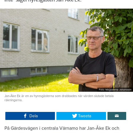
Foto: Magdalena Johansson
Jan-Åke Ek är en av hyresgästerna som drabbades när värden slutade betala
räkningarna.
Dela
Tweeta
På Gärdesvägen i centrala Värnamo har Jan-Åke Ek och