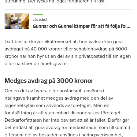
utredning. Det tycks ha legat författaren till last.
Läs också
Gunnar och Gunnel kämpar för att få följa folkbokföringslagen: "Det är så stolligt"
I sitt beslut skriver Skatteverket att hon varken kan göra
avdraget på 40 000 kronor eller schablonavdrag på 5000
kronor när hon hyr ut en del av sin privatbostad till sin egen
eller närstående arbetsgivare.
Medges avdrag på 3000 kronor
Om en del av hyres- eller bostadsrätt används i
näringsverksamhet medges avdrag med den del av
lägenhetsytan som används av företaget. Men en
förutsättning är att ytan enbart disponeras av företaget.
Deckarförfattaren har inte bevisat att så är fallet. Därför går
det endast att göra avdrag för merkostnader som tillkommit
eftersom del av bostaden används i näringsverksamhet,