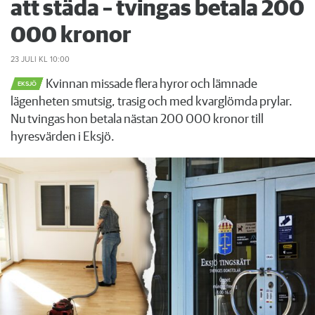
att städa – tvingas betala 200
000 kronor
23 JULI
KL 10:00
Kvinnan missade flera hyror och lämnade
EKSJÖ
lägenheten smutsig, trasig och med kvarglömda prylar.
Nu tvingas hon betala nästan 200 000 kronor till
hyresvärden i Eksjö.