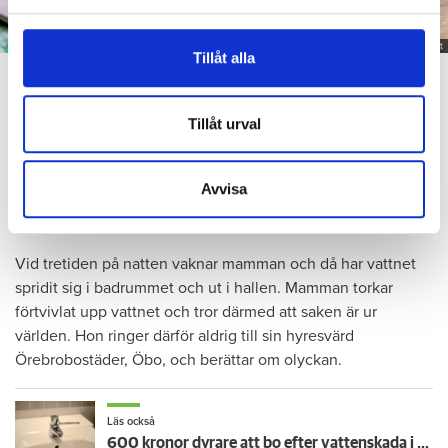
och annonserna till användarna, tillhandahålla funktioner
för sociala medier och analysera vår trafik. Vi
vidarebefordrar även sådana identifierare och annan
Foto: Getty/ Tommy Andersson/ Anna Rytterbrant
Tillåt alla
En mamma får betala 300 000 kronor efter att ett barn satt på en vattenkran. Arkivbild
information från din enhet till de sociala medier och
från en annan vattenskada.
annons- och analysföretag som vi samarbetar med.
Dessa kan i sin tur kombinera informationen med annan
Tillåt urval
Dela
Tweeta
information som du har tillhandahållit eller som de har
samlat in när du har använt deras tjänster.
Det är en natt hösten 2022. Barnet som har diagnostiserats
Avvisa
med autism vaknar och går till badrummet. Där vrider barnet
på kranen i duschen. Men hen stänger aldrig av vattnet.
Vid tretiden på natten vaknar mamman och då har vattnet
spridit sig i badrummet och ut i hallen. Mamman torkar
förtvivlat upp vattnet och tror därmed att saken är ur
världen. Hon ringer därför aldrig till sin hyresvärd
Örebrobostäder, Öbo, och berättar om olyckan.
Läs också
600 kronor dyrare att bo efter vattenskada i Varberg