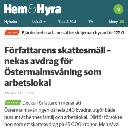
Meny
Nyheter
Lokalt
Tips & Råd
TV
Fjärde året i rad – nu sätter skiljemän hyran för 172 0
JUST NU
Författarens skattesmäll –
nekas avdrag för
Östermalmsvåning som
arbetslokal
4 MAJ 2023
KL 10:00
Deckarförfattaren menar att
NYHETER
Östermalmsvåningen på hela 340 kvadrat utgör både
husrum åt hennes familj och arbetslokal. Därför försökte
hon göra ett skatteavdrag på 45 000 kronor. Men såväl