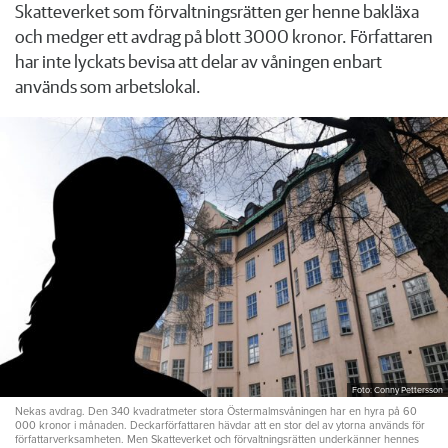
Skatteverket som förvaltningsrätten ger henne bakläxa
och medger ett avdrag på blott 3000 kronor. Författaren
har inte lyckats bevisa att delar av våningen enbart
används som arbetslokal.
Foto: Conny Pettersson
Nekas avdrag. Den 340 kvadratmeter stora Östermalmsvåningen har en hyra på 60
000 kronor i månaden. Deckarförfattaren hävdar att en stor del av ytorna används för
författarverksamheten. Men Skatteverket och förvaltningsrätten underkänner hennes