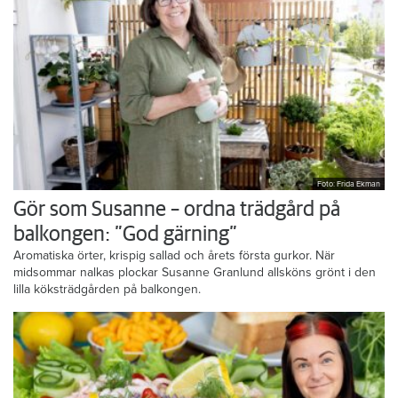
Foto: Frida Ekman
Gör som Susanne – ordna trädgård på
balkongen: ”God gärning”
Aromatiska örter, krispig sallad och årets första gurkor. När
midsommar nalkas plockar Susanne Granlund allsköns grönt i den
lilla köksträdgården på balkongen.