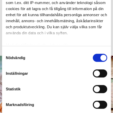
duschen – mamman måste
som t.ex. ditt IP-nummer, och använder teknologi såsom
cookies för att lagra och få tillgång till information på din
betala 300 000
enhet för att kunna tillhandahålla personliga annonser och
innehåll, annons- och innehållsmätning, åskådarinsikter
30 JULI
KL 08:30
och produktutveckling. Du kan själv välja vilka som får
Ett barn med särskilda behov går upp en natt och
ÖREBRO
använda din data och i vilka syften.
vrider på vattenkranen i duschen. När mamman vaknar
är det vatten i både badrum och hall. Det borde mamman
Med din tillåtelse skulle vi även vilja:
ha förhindrat menar Örebrobostäder.
Samla in information om din geografiska plats
Samtyckesval
Nödvändig
som kan ha en noggrannhet på upp till flera meter
Identifiera din enhet genom att aktivt skanna den
för specifika kännetecken (fingeravtryck)
Inställningar
Ta reda på mer om hur dina personliga uppgifter
behandlas och ställ in dina preferenser i
detaljsektionen
.
Statistik
Du kan ändra eller dra tillbaka ditt samtycke när som
helst från cookie-förklaringen.
Marknadsföring
Vi använder enhetsidentifierare för att anpassa innehållet