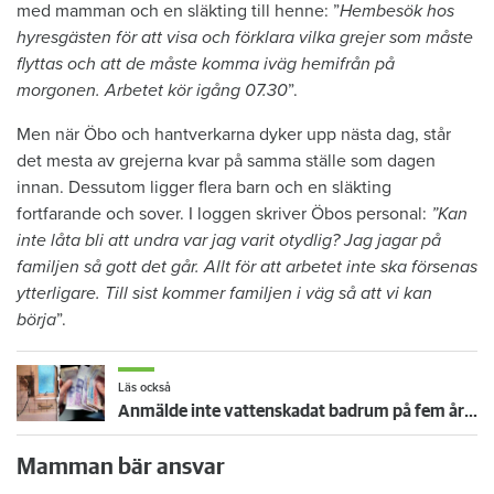
med mamman och en släkting till henne: ”
Hembesök hos
hyresgästen för att visa och förklara vilka grejer som måste
flyttas och att de måste komma iväg hemifrån på
morgonen. Arbetet kör igång 07.30
”.
Men när Öbo och hantverkarna dyker upp nästa dag, står
det mesta av grejerna kvar på samma ställe som dagen
innan. Dessutom ligger flera barn och en släkting
fortfarande och sover. I loggen skriver Öbos personal:
”Kan
inte låta bli att undra var jag varit otydlig? Jag jagar på
familjen så gott det går. Allt för att arbetet inte ska försenas
ytterligare. Till sist kommer familjen i väg så att vi kan
börja
”.
Läs också
Anmälde inte vattenskadat badrum på fem år – krävs på 125 000 kronor
Mamman bär ansvar