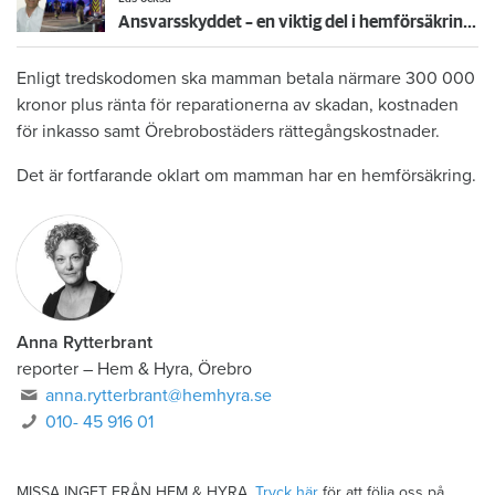
Ansvarsskyddet – en viktig del i hemförsäkringen
Enligt tredskodomen ska mamman betala närmare 300 000
kronor plus ränta för reparationerna av skadan, kostnaden
för inkasso samt Örebrobostäders rättegångskostnader.
Det är fortfarande oklart om mamman har en hemförsäkring.
Anna Rytterbrant
reporter
–
Hem & Hyra, Örebro
anna.rytterbrant@hemhyra.se
010- 45 916 01
MISSA INGET FRÅN HEM & HYRA.
Tryck här
för att följa oss på