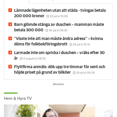
Lämnade lägenheten utan att städa - tvingas betala
200 000 kronor
23 juli
kl 10:00
Barn glömde stänga av duschen – mamman måste
betala 300 000
30 juli
kl 08:30
”Visste inte att man måste ändra adress” – kvinna
döms för folkbokföringsbrott
24 juli
kl 16:10
Larmade inte om spricka i duschen – vräks efter 30
år
4 augusti
kl 08:30
Flyttfirma anmäls: dök upp tre timmar för sent och
höjde priset på grund av bilköer
24 juli
kl 09:30
Hem & Hyra TV