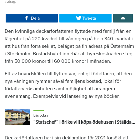
avdrag.
Dela
Tweeta
Den kvinnliga deckarförfattaren flyttade med familj från en
lägenhet på 220 kvadrat till våningen på hela 340 kvadrat i
ett hus från förra seklet, beläget på fin adress på Östermalm
i Stockholm. Bostadsbytet innebär att hyreskostnaden steg
från 50 000 kronor till 60 000 kronor i månaden.
Ett av huvudskälen till flytten var, enligt författaren, att den
nya våningen rymmer såväl familjens bostad, lokal för
författarverksamheten samt möjlighet att arrangera
evenemang. Exempelvis vid lansering av nya böcker.
Läs också
”Statschef” i örike vill köpa ödehusen i Ställdalen – för 270 miljoner: Ska återställas i toppskick
Deckarförfattaren har i sin deklaration för 2021 försökt att