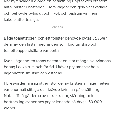
När hyresvärden gjorde en besiktning upptäcktes ett stort
antal brister i bostaden. Flera väggar och golv var skadade
och behövde bytas ut och i kök och badrum var flera
kakelplattor trasiga.
Både toalettstolen och ett fönster behövde bytas ut. Även
delar av den fasta inredningen som badrumskåp och
toalettpappershållare var borta.
Kvar i lägenheten fanns däremot en stor mängd av kvinnans
bohag i olika rum och förråd. Utöver prylarna var hela
lägenheten smutsig och ostädad.
Hyresvärden ansåg att en stor del av bristerna i lägenheten
var onormalt slitage och krävde kvinnan på ersättning.
Notan för åtgärderna av olika skador, städning och
bortforsling av hennes prylar landade på drygt 150 000
kronor.