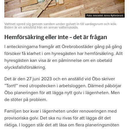
Foto: Arkivbild: Anna Rytterbrant
Foto: Arkivbild: Anna Rytterbrant
Vattnet spred sig genom sanden under golvet in till vardagsrum och kök.
Biden är en arkivbild från en annan vattenskada.
Hemförsäkring eller inte – det är frågan
I anteckningarna framgår att Örebrobostäder gång på gång
försöker få klarhet i om hyresgästen har hemförsäkring. Allt
hyresgästen kan visa är en påminnelse om en obetald
olycksfallsförsäkring.
Det är den 27 juni 2023 och en anställd vid Öbo skriver
”Torrt!” med utropstecken i arbetsloggen. Därmed påbörjar
Öbo planeringen för att lägga nytt golv i lägenheten. Men
de stöter på problem.
Familjen bor kvar i lägenheten under renoveringen med
provisoriska golv. Det ska nu rivas för att lägga dit det
riktiga. I loggen står det att läsa om flera planeringsmöten