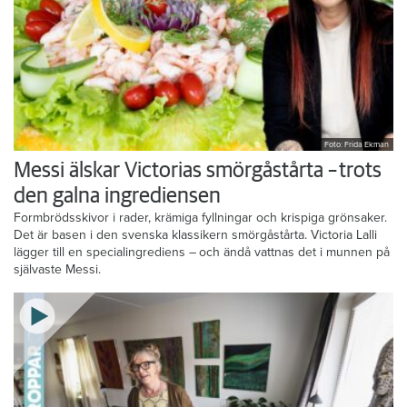
Foto: Frida Ekman
Messi älskar Victorias smörgåstårta – trots
den galna ingrediensen
Formbrödsskivor i rader, krämiga fyllningar och krispiga grönsaker.
Det är basen i den svenska klassikern smörgåstårta. Victoria Lalli
lägger till en specialingrediens – och ändå vattnas det i munnen på
självaste Messi.