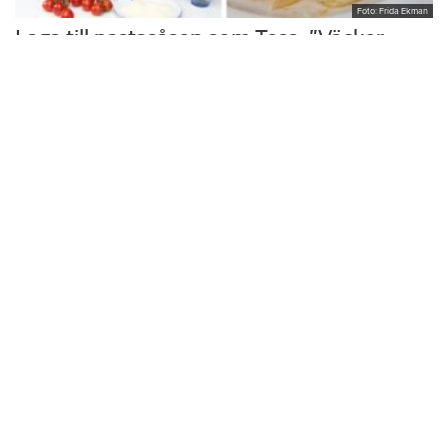
Foto: Frida Ekman
Laga till pastasåsen som Tess: ”Väcker
minnen”
Hon växte upp med sin mammas hemlagade husmanskost och
vurmade för skolmaten. I köket i trean i Rönninge vill Tess Thi
Blanck återuppväcka egna minnen och skapa nya åt sina söner.
Krönikor
Du läser:
Författarens skattesmäll – nekas avdrag för Östermalmsvåning som arbetslokal