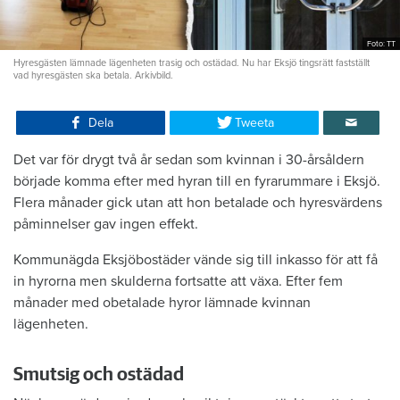
Foto: TT
Hyresgästen lämnade lägenheten trasig och ostädad. Nu har Eksjö tingsrätt fastställt
vad hyresgästen ska betala. Arkivbild.
Dela
Tweeta
Det var för drygt två år sedan som kvinnan i 30-årsåldern
började komma efter med hyran till en fyrarummare i Eksjö.
Flera månader gick utan att hon betalade och hyresvärdens
påminnelser gav ingen effekt.
Kommunägda Eksjöbostäder vände sig till inkasso för att få
in hyrorna men skulderna fortsatte att växa. Efter fem
månader med obetalade hyror lämnade kvinnan
lägenheten.
Smutsig och ostädad