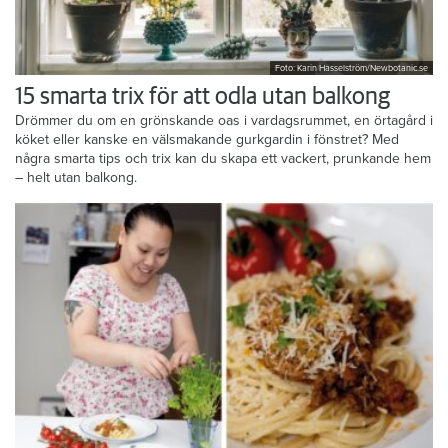
Foto: Karin Hasselström/Newbotanic.se
15 smarta trix för att odla utan balkong
Drömmer du om en grönskande oas i vardagsrummet, en örtagård i
köket eller kanske en välsmakande gurkgardin i fönstret? Med
några smarta tips och trix kan du skapa ett vackert, prunkande hem
– helt utan balkong.