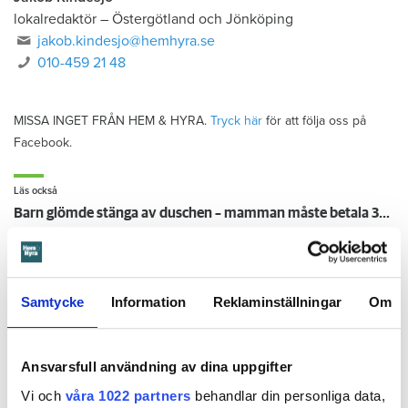
lokalredaktör
–
Östergötland och Jönköping
jakob.kindesjo@hemhyra.se
010-459 21 48
MISSA INGET FRÅN HEM & HYRA.
Tryck här
för att följa oss på
Facebook.
Läs också
Barn glömde stänga av duschen – mamman måste betala 300 000
Mitthem godkände smutsig lägenhet – två gånger: "För äckligt för att flytta in"
Kopplade tvättmaskin med trädgårdsslang - döms att betala en miljon efter vattenskada
Skulle hjälpa utsatta - föreningsprofilen stoppade pengar i egen ficka
Samtycke
Information
Reklaminställningar
Om
Hilja, 16 månader, skar sig på krossat glas i lägenheten – städmiss från tidigare hyresgäst
Ansvarsfull användning av dina uppgifter
Barn glömde stänga av
Vi och
våra 1022 partners
behandlar din personliga data,