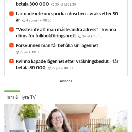
Barn glömde stänga av duschen – mamman måste
betala 300 000
30 juli
kl 08:30
Larmade inte om spricka i duschen – vräks efter 30
år
4 augusti
kl 08:30
”Visste inte att man måste ändra adress” – kvinna
döms för folkbokföringsbrott
24 juli
kl 16:10
Försvunnen man får behålla sin lägenhet
29 juli
kl 08:30
Kvinna kapade lägenhet efter vräkningsbeslut – får
betala 50 000
27 juli
kl 08:00
Hem & Hyra TV