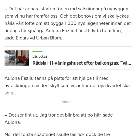
– Det här är bara starten för en rad satsningar på nybyggen
som vi nu har framför oss. Och det behövs om vi ska lyckas
hålla vårt löfte om att bygga 1 000 nya lägenheter innan det
är dags för sjuåriga Aulona Fazliu här att flytta hemifrån,
sade Eidars vd Urban Blom.
Läs också
Rädsla i 11-våningshuset efter balkongras: ”Vår säkerhet är i fara”
Aulona Fazliu fanns på plats för att hjälpa till med
avtäckningen av den skylt som visar hur det nya kvartet ska
se ut.
– Det ser fint ut. Jag tror det blir bra att bo här, sade
Aulona.
När det första spadtaget skulle tas fick dock de tre