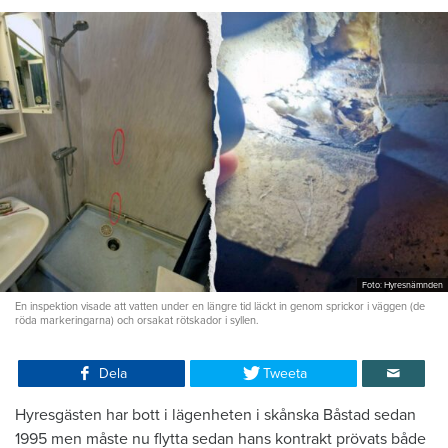
Foto: Hyresnämnden
En inspektion visade att vatten under en längre tid läckt in genom sprickor i väggen (de
röda markeringarna) och orsakat rötskador i syllen.
Dela
Tweeta
Hyresgästen har bott i lägenheten i skånska Båstad sedan
1995 men måste nu flytta sedan hans kontrakt prövats både