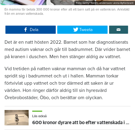
Foto: Getty/ Tommy Andersson/ Anna Rytterbrant
En mamma får betala 300 000 kronor efter att ett barn satt på en vattenkran. Arkivbild
från en annan vattenskada.
Dela
Tweeta
Det är en natt hösten 2022. Barnet som har diagnostiserats
med autism vaknar och går till badrummet. Där vrider barnet
på kranen i duschen. Men hen stänger aldrig av vattnet.
Vid tretiden på natten vaknar mamman och då har vattnet
spridit sig i badrummet och ut i hallen. Mamman torkar
förtvivlat upp vattnet och tror därmed att saken är ur
världen. Hon ringer därför aldrig till sin hyresvärd
Örebrobostäder, Öbo, och berättar om olyckan.
Läs också
600 kronor dyrare att bo efter vattenskada i Varberg