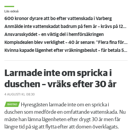
Läs också
600 kronor dyrare att bo efter vattenskada i Varberg
Anmälde inte vattenskadat badrum på fem år – krävs på 125 000 kronor
Ansvarsskyddet – en viktig del i hemförsäkringen
Kompisdealen blev verklighet – 40 år senare: "Flera fina fördelar med att dela bostad"
Kvinna kapade lägenhet efter vräkningsbeslut – får betala 50 000
Larmade inte om spricka i
duschen – vräks efter 30 år
4 AUGUSTI
KL 08:30
Hyresgästen larmade inte om en spricka i
BÅSTAD
duschen som medförde en omfattande vattenskada. Nu
måste han lämna lägenheten efter drygt 30 år men får
längre tid på sig att flytta efter att domen överklagats.