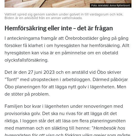
Foto: Arkivbild: Anna Rytterbrant
Foto: Arkivbild: Anna Rytterbrant
Vattnet spred sig genom sanden under golvet in till vardagsrum och kök.
Biden är en arkivbild från en annan vattenskada.
Hemförsäkring eller inte – det är frågan
I anteckningarna framgår att Örebrobostäder gång på gång
försöker få klarhet i om hyresgästen har hemförsäkring. Allt
hyresgästen kan visa är en påminnelse om en obetald
olycksfallsförsäkring.
Det är den 27 juni 2023 och en anställd vid Öbo skriver
”Torrt!” med utropstecken i arbetsloggen. Därmed påbörjar
Öbo planeringen för att lägga nytt golv i lägenheten. Men
de stöter på problem.
Familjen bor kvar i lägenheten under renoveringen med
provisoriska golv. Det ska nu rivas för att lägga dit det
riktiga. I loggen står det att läsa om flera planeringsmöten
med mamman och en släkting till henne: ”
Hembesök hos
hyresgästen för att visa och förklara vilka grejer som måste