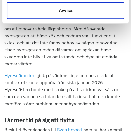
samlat in när du har använt deras tjänster.
Tyckte inte renovering var nödvändig
Avvisa
Värden har en annan uppfattning, och påpekar att företaget
redan 2024 vände sig till hyresgästen med ett erbjudande
om att renovera hela lägenheten. Men då svarade
hyresgästen att både kök och badrum var i funktionellt
skick, och att det inte fanns behov av någon renovering.
Hade hyresgästen redan då varnat om sprickan hade
skadorna inte blivit lika omfattande och dyra att åtgärda,
menar värden.
Hyresnämnden
gick på värdens linje och beslutade att
kontraktet skulle upphöra från sista januari 2026.
Hyresgästen borde med tanke på att sprickan var så stor
som den var och satt där den satt ha insett att den kunde
medföra större problem, menar hyresnämnden.
Får mer tid på sig att flytta
Beslutet överklagades till
Svea hovrätt
som nu har kommit