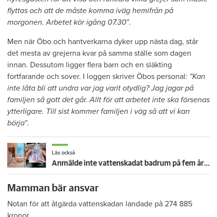
flyttas och att de måste komma iväg hemifrån på
morgonen. Arbetet kör igång 07.30
”.
Men när Öbo och hantverkarna dyker upp nästa dag, står
det mesta av grejerna kvar på samma ställe som dagen
innan. Dessutom ligger flera barn och en släkting
fortfarande och sover. I loggen skriver Öbos personal:
”Kan
inte låta bli att undra var jag varit otydlig? Jag jagar på
familjen så gott det går. Allt för att arbetet inte ska försenas
ytterligare. Till sist kommer familjen i väg så att vi kan
börja
”.
Läs också
Anmälde inte vattenskadat badrum på fem år – krävs på 125 000 kronor
Mamman bär ansvar
Notan för att åtgärda vattenskadan landade på 274 885
kronor.