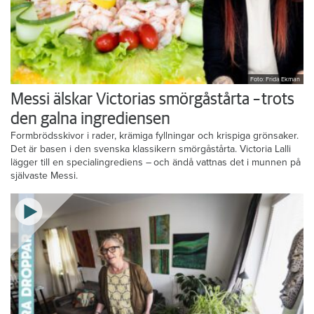
Foto: Frida Ekman
Messi älskar Victorias smörgåstårta – trots
den galna ingrediensen
Formbrödsskivor i rader, krämiga fyllningar och krispiga grönsaker.
Det är basen i den svenska klassikern smörgåstårta. Victoria Lalli
lägger till en specialingrediens – och ändå vattnas det i munnen på
självaste Messi.