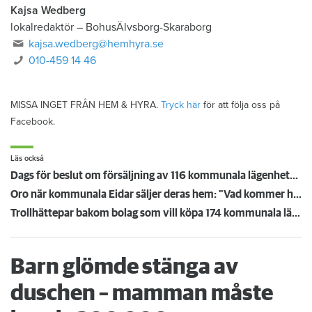
Kajsa Wedberg
lokalredaktör
–
BohusÄlvsborg-Skaraborg
kajsa.wedberg@hemhyra.se
010-459 14 46
MISSA INGET FRÅN HEM & HYRA.
Tryck här
för att följa oss på
Facebook.
Läs också
Dags för beslut om försäljning av 116 kommunala lägenheter – hyresgästen Alexandra: "Orolig för chockhöjda hyror"
Oro när kommunala Eidar säljer deras hem: "Vad kommer hända med hyran?"
Trollhättepar bakom bolag som vill köpa 174 kommunala lägenheter - Hyresgäst: "Förväntar mig samma höga nivå"
Barn glömde stänga av
duschen – mamman måste