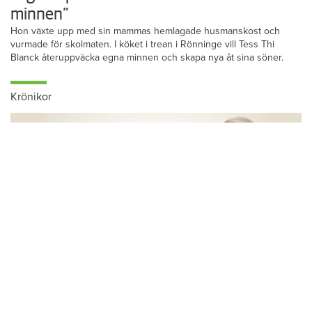
Laga till pastasåsen som Tess: ”Väcker
minnen”
Hon växte upp med sin mammas hemlagade husmanskost och
vurmade för skolmaten. I köket i trean i Rönninge vill Tess Thi
Blanck återuppväcka egna minnen och skapa nya åt sina söner.
Krönikor
Du läser:
Första spadtaget för Skördetröskan