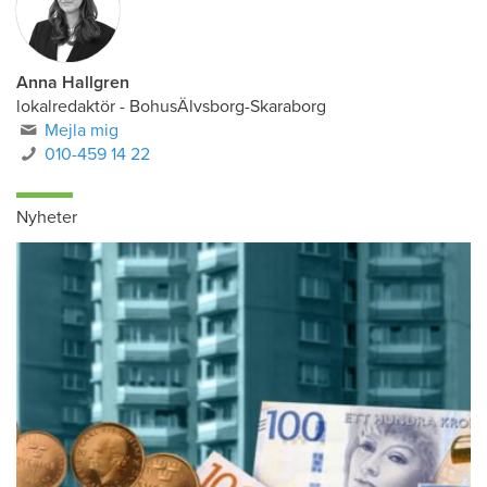
Anna Hallgren
lokalredaktör - BohusÄlvsborg-Skaraborg
Mejla mig
010-459 14 22
Nyheter