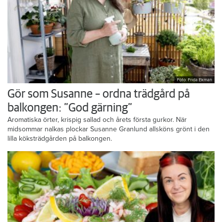
Foto: Frida Ekman
Gör som Susanne – ordna trädgård på
balkongen: ”God gärning”
Aromatiska örter, krispig sallad och årets första gurkor. När
midsommar nalkas plockar Susanne Granlund allsköns grönt i den
lilla köksträdgården på balkongen.