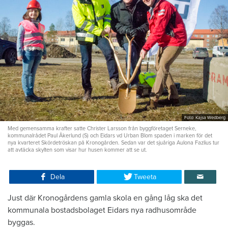
Foto: Kajsa Wedberg
Med gemensamma krafter satte Christer Larsson från byggföretaget Serneke,
kommunalrådet Paul Åkerlund (S) och Eidars vd Urban Blom spaden i marken för det
nya kvarteret Skördetröskan på Kronogården. Sedan var det sjuåriga Aulona Fazlius tur
att avtäcka skylten som visar hur husen kommer att se ut.
Dela
Tweeta
Just där Kronogårdens gamla skola en gång låg ska det
kommunala bostadsbolaget Eidars nya radhusområde
byggas.