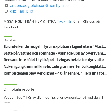
anders.eeg-olofsson@hemhyra.se
010-459 17 12
MISSA INGET FRÅN HEM & HYRA.
Tryck här
för att följa oss på
Facebook.
Läs också
Så undviker du mögel – fyra riskplatser i lägenheten: ”Måste städa bort”
Satte på vattnet och somnade – vaknade upp av översvämning hos grannen
Rensade inte hålet i kylskåpet – tvingas betala för dyr vattenskada
Naken gängkriminell knivhotade granne efter balkongklättring
Kompisdealen blev verklighet – 40 år senare: "Flera fina fördelar med att dela bostad"
Din lokala reporter
Vet du något? Hör av dig med tips eller synpunkter på vad du vill
läsa.