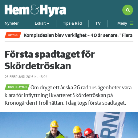
Meny
Nyheter
Lokalt
Tips & Råd
TV
Kompisdealen blev verklighet – 40 år senare: "Flera f
JUST NU
Första spadtaget för
Skördetröskan
26 FEBRUARI 2016
KL 15:04
Om drygt ett år ska 26 radhuslägenheter vara
TROLLHÄTTAN
klara för inflyttning i kvarteret Skördetröskan på
Kronogården i Trollhättan. I dag togs första spadtaget.