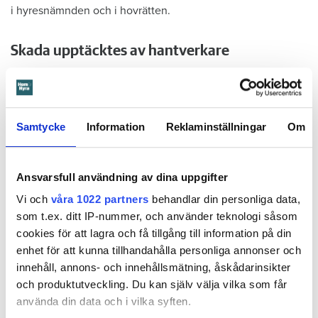
i hyresnämnden och i hovrätten.
Skada upptäcktes av hantverkare
Det var när hyresvärdens hantverkare skulle byta ett
duschmunstycke under hösten förra året som en spricka i
plastmattan på väggen i duschen upptäcktes. Strax efter
detta lät värden ett företag göra en besiktning av
Samtycke
Information
Reklaminställningar
Om
badrummet. Då upptäcktes att vatten läckt från den trasiga
svetsskarven under en längre tid och orsakat omfattande
vattenskador.
Ansvarsfull användning av dina uppgifter
Vi och
våra 1022 partners
behandlar din personliga data,
Därför sade den privata hyresvärden upp hyreskontraktet
som t.ex. ditt IP-nummer, och använder teknologi såsom
med hänvisning till att hyresgästen inte iakttagit sin så
cookies för att lagra och få tillgång till information på din
kallade vårdplikt (se faktaruta). Eftersom han inte gick med
enhet för att kunna tillhandahålla personliga annonser och
på att flytta fick hyresnämnden i Malmö pröva
innehåll, annons- och innehållsmätning, åskådarinsikter
uppsägningen.
och produktutveckling. Du kan själv välja vilka som får
använda din data och i vilka syften.