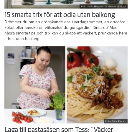
Foto: Karin Hasselström/Newbotanic.se
15 smarta trix för att odla utan balkong
Drömmer du om en grönskande oas i vardagsrummet, en örtagård i
köket eller kanske en välsmakande gurkgardin i fönstret? Med
några smarta tips och trix kan du skapa ett vackert, prunkande hem
– helt utan balkong.
Foto: Frida Ekman