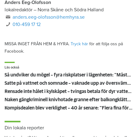
Anders Eeg-Olofsson
lokalredaktör
–
Norra Skåne och Södra Halland
anders.eeg-olofsson@hemhyra.se
010-459 17 12
MISSA INGET FRÅN HEM & HYRA.
Tryck här
för att följa oss på
Facebook.
Läs också
Så undviker du mögel – fyra riskplatser i lägenheten: ”Måste städa bort”
Satte på vattnet och somnade – vaknade upp av översvämning hos grannen
Rensade inte hålet i kylskåpet – tvingas betala för dyr vattenskada
Naken gängkriminell knivhotade granne efter balkongklättring
Kompisdealen blev verklighet – 40 år senare: "Flera fina fördelar med att dela bostad"
Din lokala reporter