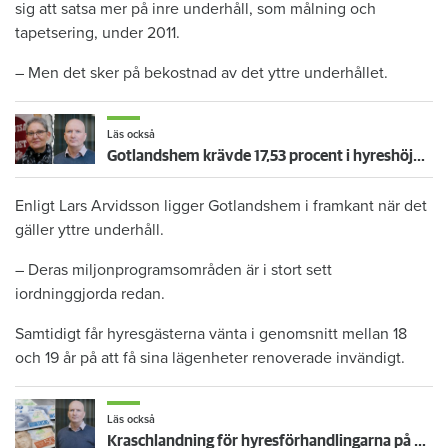
sig att satsa mer på inre underhåll, som målning och
tapetsering, under 2011.
– Men det sker på bekostnad av det yttre underhållet.
Läs också
Gotlandshem krävde 17,53 procent i hyreshöjning – fick 5,6 procent
Enligt Lars Arvidsson ligger Gotlandshem i framkant när det
gäller yttre underhåll.
– Deras miljonprogramsområden är i stort sett
iordninggjorda redan.
Samtidigt får hyresgästerna vänta i genomsnitt mellan 18
och 19 år på att få sina lägenheter renoverade invändigt.
Läs också
Kraschlandning för hyresförhandlingarna på Gotland: "Skulle leda till katastrof"