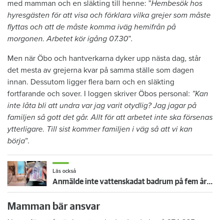
med mamman och en släkting till henne: ”
Hembesök hos
hyresgästen för att visa och förklara vilka grejer som måste
flyttas och att de måste komma iväg hemifrån på
morgonen. Arbetet kör igång 07.30
”.
Men när Öbo och hantverkarna dyker upp nästa dag, står
det mesta av grejerna kvar på samma ställe som dagen
innan. Dessutom ligger flera barn och en släkting
fortfarande och sover. I loggen skriver Öbos personal:
”Kan
inte låta bli att undra var jag varit otydlig? Jag jagar på
familjen så gott det går. Allt för att arbetet inte ska försenas
ytterligare. Till sist kommer familjen i väg så att vi kan
börja
”.
Läs också
Anmälde inte vattenskadat badrum på fem år – krävs på 125 000 kronor
Mamman bär ansvar