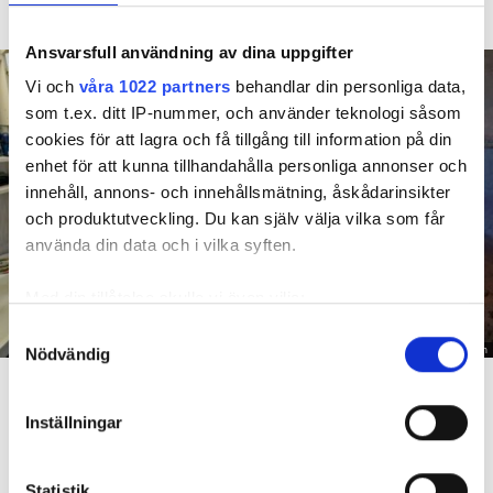
längre tid på sig att flytta efter att domen överklagats.
Ansvarsfull användning av dina uppgifter
Vi och
våra 1022 partners
behandlar din personliga data,
som t.ex. ditt IP-nummer, och använder teknologi såsom
cookies för att lagra och få tillgång till information på din
enhet för att kunna tillhandahålla personliga annonser och
innehåll, annons- och innehållsmätning, åskådarinsikter
och produktutveckling. Du kan själv välja vilka som får
använda din data och i vilka syften.
Med din tillåtelse skulle vi även vilja:
Samla in information om din geografiska plats
Samtyckesval
Foto: Hyresnämnden
Nödvändig
som kan ha en noggrannhet på upp till flera meter
En inspektion visade att vatten under en längre tid läckt in genom sprickor i väggen (de
Identifiera din enhet genom att aktivt skanna den
röda markeringarna) och orsakat rötskador i syllen.
för specifika kännetecken (fingeravtryck)
Inställningar
Ta reda på mer om hur dina personliga uppgifter
Dela
Tweeta
behandlas och ställ in dina preferenser i
detaljsektionen
.
Statistik
Hyresgästen har bott i lägenheten i skånska Båstad sedan
Du kan ändra eller dra tillbaka ditt samtycke när som