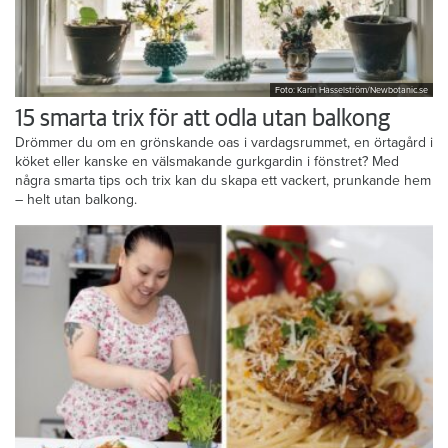
Foto: Karin Hasselström/Newbotanic.se
15 smarta trix för att odla utan balkong
Drömmer du om en grönskande oas i vardagsrummet, en örtagård i
köket eller kanske en välsmakande gurkgardin i fönstret? Med
några smarta tips och trix kan du skapa ett vackert, prunkande hem
– helt utan balkong.