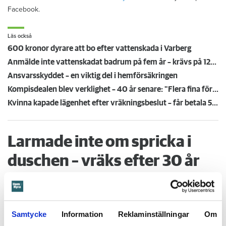
Facebook.
Läs också
600 kronor dyrare att bo efter vattenskada i Varberg
Anmälde inte vattenskadat badrum på fem år – krävs på 125 000 kronor
Ansvarsskyddet – en viktig del i hemförsäkringen
Kompisdealen blev verklighet – 40 år senare: "Flera fina fördelar med att dela bostad"
Kvinna kapade lägenhet efter vräkningsbeslut – får betala 50 000
Larmade inte om spricka i
duschen – vräks efter 30 år
4 AUGUSTI
KL 08:30
Hyresgästen larmade inte om en spricka i
BÅSTAD
duschen som medförde en omfattande vattenskada. Nu
Samtycke
Information
Reklaminställningar
Om
måste han lämna lägenheten efter drygt 30 år men får