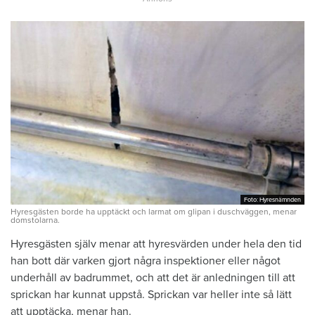
Foto: Hyresnämnden
Foto: Hyresnämnden
Hyresgästen borde ha upptäckt och larmat om glipan i duschväggen, menar
domstolarna.
Hyresgästen själv menar att hyresvärden under hela den tid
han bott där varken gjort några inspektioner eller något
underhåll av badrummet, och att det är anledningen till att
sprickan har kunnat uppstå. Sprickan var heller inte så lätt
att upptäcka, menar han.