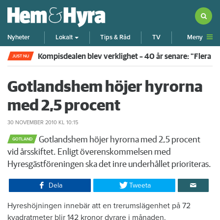
Meny
Nyheter
Lokalt
Tips & Råd
TV
Kompisdealen blev verklighet – 40 år senare: "Flera f
JUST NU
Gotlandshem höjer hyrorna
med 2,5 procent
30 NOVEMBER 2010
KL 10:15
Gotlandshem höjer hyrorna med 2,5 procent
GOTLAND
vid årsskiftet. Enligt överenskommelsen med
Hyresgästföreningen ska det inre underhållet prioriteras.
Dela
Tweeta
​Hyreshöjningen innebär att en trerumslägenhet på 72
kvadratmeter blir 142 kronor dyrare i månaden.