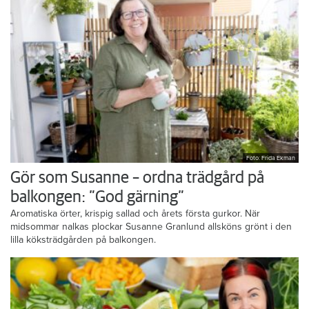
Foto: Frida Ekman
Gör som Susanne – ordna trädgård på
balkongen: ”God gärning”
Aromatiska örter, krispig sallad och årets första gurkor. När
midsommar nalkas plockar Susanne Granlund allsköns grönt i den
lilla köksträdgården på balkongen.