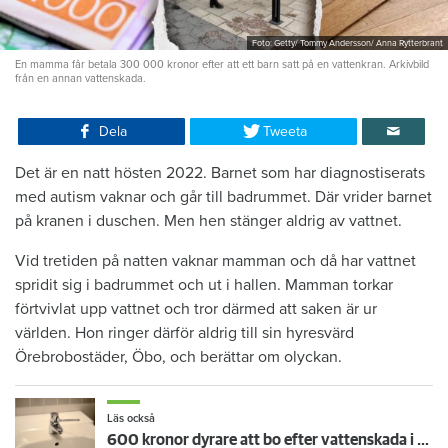
Foto: Getty/ Tommy Andersson/ Anna Rytterbrant
En mamma får betala 300 000 kronor efter att ett barn satt på en vattenkran. Arkivbild
från en annan vattenskada.
Dela
Tweeta
Det är en natt hösten 2022. Barnet som har diagnostiserats
med autism vaknar och går till badrummet. Där vrider barnet
på kranen i duschen. Men hen stänger aldrig av vattnet.
Vid tretiden på natten vaknar mamman och då har vattnet
spridit sig i badrummet och ut i hallen. Mamman torkar
förtvivlat upp vattnet och tror därmed att saken är ur
världen. Hon ringer därför aldrig till sin hyresvärd
Örebrobostäder, Öbo, och berättar om olyckan.
Läs också
600 kronor dyrare att bo efter vattenskada i Varberg