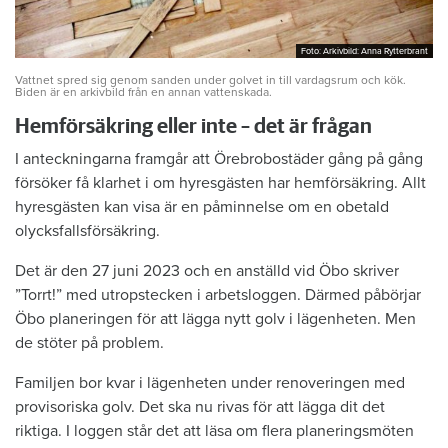
Foto: Arkivbild: Anna Rytterbrant
Foto: Arkivbild: Anna Rytterbrant
Vattnet spred sig genom sanden under golvet in till vardagsrum och kök.
Biden är en arkivbild från en annan vattenskada.
Hemförsäkring eller inte – det är frågan
I anteckningarna framgår att Örebrobostäder gång på gång
försöker få klarhet i om hyresgästen har hemförsäkring. Allt
hyresgästen kan visa är en påminnelse om en obetald
olycksfallsförsäkring.
Det är den 27 juni 2023 och en anställd vid Öbo skriver
”Torrt!” med utropstecken i arbetsloggen. Därmed påbörjar
Öbo planeringen för att lägga nytt golv i lägenheten. Men
de stöter på problem.
Familjen bor kvar i lägenheten under renoveringen med
provisoriska golv. Det ska nu rivas för att lägga dit det
riktiga. I loggen står det att läsa om flera planeringsmöten