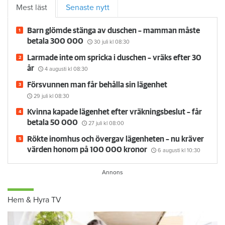
Mest läst
Senaste nytt
Barn glömde stänga av duschen – mamman måste
betala 300 000
30 juli
kl 08:30
Larmade inte om spricka i duschen – vräks efter 30
år
4 augusti
kl 08:30
Försvunnen man får behålla sin lägenhet
29 juli
kl 08:30
Kvinna kapade lägenhet efter vräkningsbeslut – får
betala 50 000
27 juli
kl 08:00
Rökte inomhus och övergav lägenheten – nu kräver
värden honom på 100 000 kronor
6 augusti
kl 10:30
Hem & Hyra TV