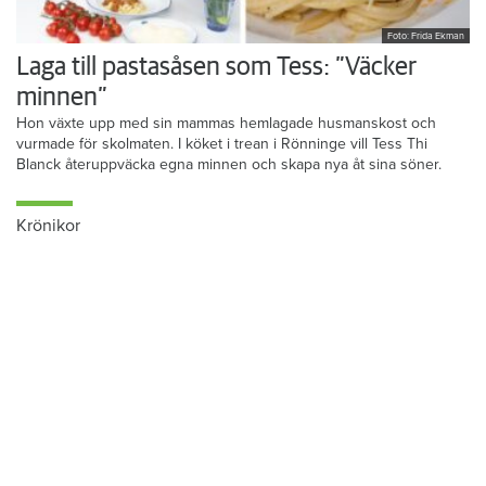
Foto: Frida Ekman
Laga till pastasåsen som Tess: ”Väcker
minnen”
Hon växte upp med sin mammas hemlagade husmanskost och
vurmade för skolmaten. I köket i trean i Rönninge vill Tess Thi
Blanck återuppväcka egna minnen och skapa nya åt sina söner.
Krönikor
Du läser:
Gotlandshem höjer hyrorna med 2,5 procent