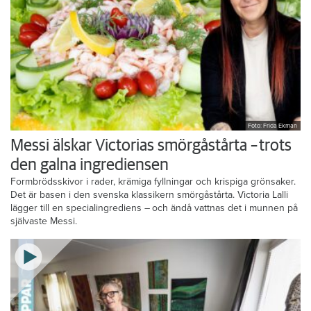
Foto: Frida Ekman
Messi älskar Victorias smörgåstårta – trots
den galna ingrediensen
Formbrödsskivor i rader, krämiga fyllningar och krispiga grönsaker.
Det är basen i den svenska klassikern smörgåstårta. Victoria Lalli
lägger till en specialingrediens – och ändå vattnas det i munnen på
självaste Messi.