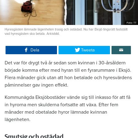
Foto: TT
Hyresgästen lämnade lägenheten trasig och ostädad. Nu har Eksjö tingsrätt fastställt
vad hyresgästen ska betala. Arkivbild.
Dela
Tweeta
Det var för drygt två år sedan som kvinnan i 30-årsåldern
började komma efter med hyran till en fyrarummare i Eksjö.
Flera månader gick utan att hon betalade och hyresvärdens
påminnelser gav ingen effekt.
Kommunägda Eksjöbostäder vände sig till inkasso för att få
in hyrorna men skulderna fortsatte att växa. Efter fem
månader med obetalade hyror lämnade kvinnan
lägenheten.
Smutsig och ostädad