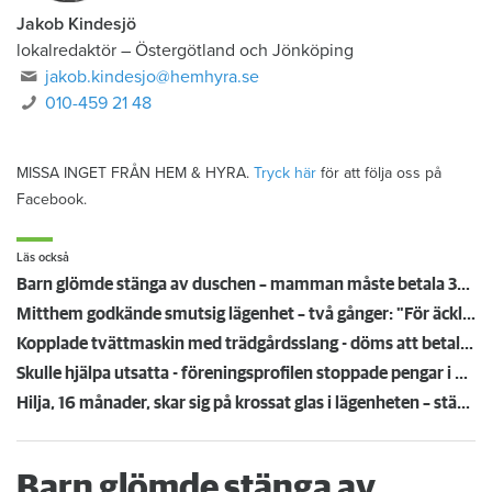
Jakob Kindesjö
lokalredaktör
–
Östergötland och Jönköping
jakob.kindesjo@hemhyra.se
010-459 21 48
MISSA INGET FRÅN HEM & HYRA.
Tryck här
för att följa oss på
Facebook.
Läs också
Barn glömde stänga av duschen – mamman måste betala 300 000
Mitthem godkände smutsig lägenhet – två gånger: "För äckligt för att flytta in"
Kopplade tvättmaskin med trädgårdsslang - döms att betala en miljon efter vattenskada
Skulle hjälpa utsatta - föreningsprofilen stoppade pengar i egen ficka
Hilja, 16 månader, skar sig på krossat glas i lägenheten – städmiss från tidigare hyresgäst
Barn glömde stänga av