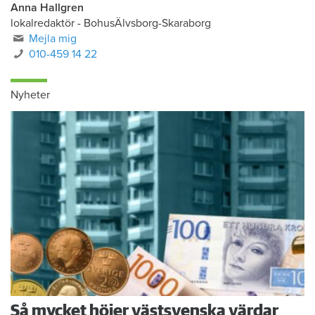
Anna Hallgren
lokalredaktör - BohusÄlvsborg-Skaraborg
Mejla mig
010-459 14 22
Nyheter
Så mycket höjer västsvenska värdar