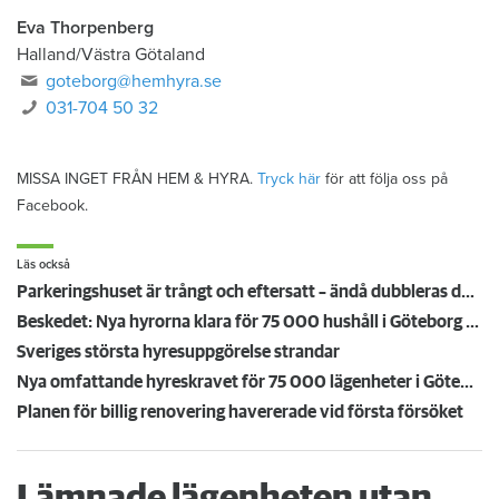
Eva Thorpenberg
Halland/Västra Götaland
goteborg@hemhyra.se
031-704 50 32
MISSA INGET FRÅN HEM & HYRA.
Tryck här
för att följa oss på
Facebook.
Läs också
Parkeringshuset är trångt och eftersatt – ändå dubbleras deras hyra
Beskedet: Nya hyrorna klara för 75 000 hushåll i Göteborg – ”En historiskt hög höjning”
Sveriges största hyresuppgörelse strandar
Nya omfattande hyreskravet för 75 000 lägenheter i Göteborg – var fjärde göteborgare berörs
Planen för billig renovering havererade vid första försöket
Lämnade lägenheten utan