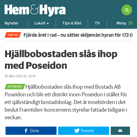
Meny
Nyheter
Lokalt
Tips & Råd
TV
Fjärde året i rad – nu sätter skiljemän hyran för 172 0
JUST NU
Hjällbobostaden slås ihop
med Poseidon
19 MAJ 2011
KL 15:14
​​Hjällbobostaden slås ihop med Bostads AB
GÖTEBORG
Poseidon och blir ett distrikt inom Poseidon i stället för
ett självständigt bostadsbolag. Det är innebörden i det
beslut Framtiden-koncernens styrelse fattade tidigare i
veckan.
Dela
Tweeta