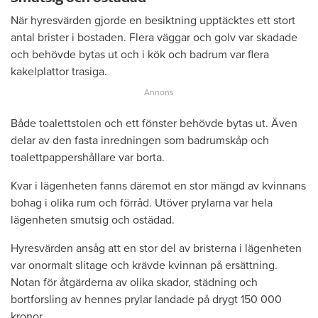
När hyresvärden gjorde en besiktning upptäcktes ett stort
antal brister i bostaden. Flera väggar och golv var skadade
och behövde bytas ut och i kök och badrum var flera
kakelplattor trasiga.
Både toalettstolen och ett fönster behövde bytas ut. Även
delar av den fasta inredningen som badrumskåp och
toalettpappershållare var borta.
Kvar i lägenheten fanns däremot en stor mängd av kvinnans
bohag i olika rum och förråd. Utöver prylarna var hela
lägenheten smutsig och ostädad.
Hyresvärden ansåg att en stor del av bristerna i lägenheten
var onormalt slitage och krävde kvinnan på ersättning.
Notan för åtgärderna av olika skador, städning och
bortforsling av hennes prylar landade på drygt 150 000
kronor.