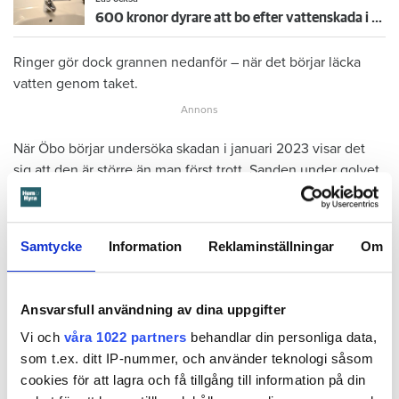
600 kronor dyrare att bo efter vattenskada i Varberg
Ringer gör dock grannen nedanför – när det börjar läcka
vatten genom taket.
När Öbo börjar undersöka skadan i januari 2023 visar det
sig att den är större än man först trott. Sanden under golvet
har sugit upp vattnet så att det spridit sig in i både kök och
vardagsrum.
Samtycke
Information
Reklaminställningar
Om
Ansvarsfull användning av dina uppgifter
Vi och
våra 1022 partners
behandlar din personliga data,
som t.ex. ditt IP-nummer, och använder teknologi såsom
cookies för att lagra och få tillgång till information på din