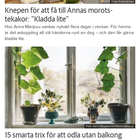
Foto: Frida Ekman
Knepen för att få till Annas morots-
tekakor: ”Kladda lite”
Hos Anna Maripuu vankas nybakt flera dagar i veckan. För henne
är det avkoppling att slå händerna runt en deg – och den får gärna
kladda lite.
Foto: Karin Hasselström/Newbotanic.se
15 smarta trix för att odla utan balkong