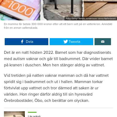
Foto: Getty/ Tommy Andersson/ Anna Rytterbrant
En mamma får betala 300 000 kronor efter att ett barn satt på en vattenkran. Arkivbild
från en annan vattenskada.
Dela
Tweeta
Det är en natt hösten 2022. Barnet som har diagnostiserats
med autism vaknar och går till badrummet. Där vrider barnet
på kranen i duschen. Men hen stänger aldrig av vattnet.
Vid tretiden på natten vaknar mamman och då har vattnet
spridit sig i badrummet och ut i hallen. Mamman torkar
förtvivlat upp vattnet och tror därmed att saken är ur
världen. Hon ringer därför aldrig till sin hyresvärd
Örebrobostäder, Öbo, och berättar om olyckan.
Läs också