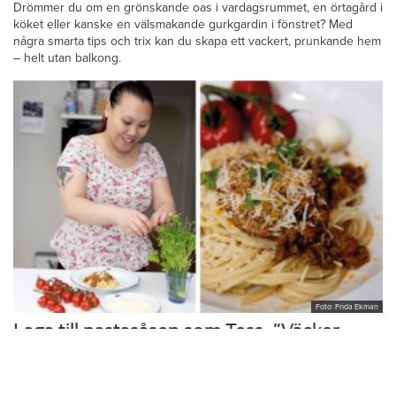
Drömmer du om en grönskande oas i vardagsrummet, en örtagård i
köket eller kanske en välsmakande gurkgardin i fönstret? Med
några smarta tips och trix kan du skapa ett vackert, prunkande hem
– helt utan balkong.
Foto: Frida Ekman
Laga till pastasåsen som Tess: ”Väcker
minnen”
Hon växte upp med sin mammas hemlagade husmanskost och
vurmade för skolmaten. I köket i trean i Rönninge vill Tess Thi