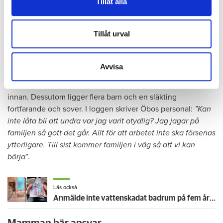
Tillåt alla
riktiga. I loggen står det att läsa om flera planeringsmöten
information från din enhet till de sociala medier och
med mamman och en släkting till henne: ”
Hembesök hos
annons- och analysföretag som vi samarbetar med.
hyresgästen för att visa och förklara vilka grejer som måste
Dessa kan i sin tur kombinera informationen med annan
Tillåt urval
flyttas och att de måste komma iväg hemifrån på
information som du har tillhandahållit eller som de har
morgonen. Arbetet kör igång 07.30
”.
samlat in när du har använt deras tjänster.
Avvisa
Men när Öbo och hantverkarna dyker upp nästa dag, står
det mesta av grejerna kvar på samma ställe som dagen
innan. Dessutom ligger flera barn och en släkting
fortfarande och sover. I loggen skriver Öbos personal:
”Kan
inte låta bli att undra var jag varit otydlig? Jag jagar på
familjen så gott det går. Allt för att arbetet inte ska försenas
ytterligare. Till sist kommer familjen i väg så att vi kan
börja
”.
Läs också
Anmälde inte vattenskadat badrum på fem år – krävs på 125 000 kronor