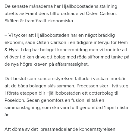
De senaste månaderna har Hjällbobostadens ställning
utretts av Framtidens tillförordnade vd Östen Carlson.
Skälen är framförallt ekonomiska.
– Vi tycker att Hjällbobostaden har en något bräcklig
ekonomi, sade Östen Carlson i en tidigare intervju för Hem
& Hyra. I dag har bolaget koncernbidrag men vi tror inte att
vi över tid kan driva ett bolag med röda siffror med tanke på
de nya högre kraven på affärsmässighet.
Det beslut som koncernstyrelsen fattade i veckan innebär
att de båda bolagen slås samman. Processen sker i två steg.
I första etappen blir Hjällbobostaden ett dotterbolag till
Poseidon. Sedan genomförs en fusion, alltså en
sammanslagning, som ska vara fullt genomförd 1 april nästa
år.
Att döma av det pressmeddelande koncernstyrelsen