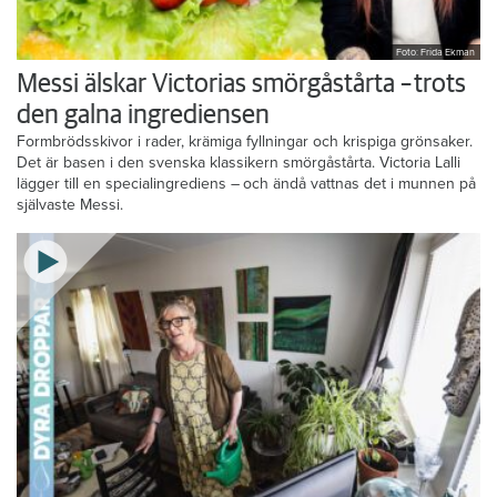
Foto: Frida Ekman
Messi älskar Victorias smörgåstårta – trots
den galna ingrediensen
Formbrödsskivor i rader, krämiga fyllningar och krispiga grönsaker.
Det är basen i den svenska klassikern smörgåstårta. Victoria Lalli
lägger till en specialingrediens – och ändå vattnas det i munnen på
självaste Messi.