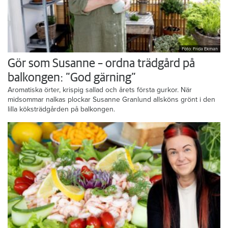
Foto: Frida Ekman
Gör som Susanne – ordna trädgård på
balkongen: ”God gärning”
Aromatiska örter, krispig sallad och årets första gurkor. När
midsommar nalkas plockar Susanne Granlund allsköns grönt i den
lilla köksträdgården på balkongen.